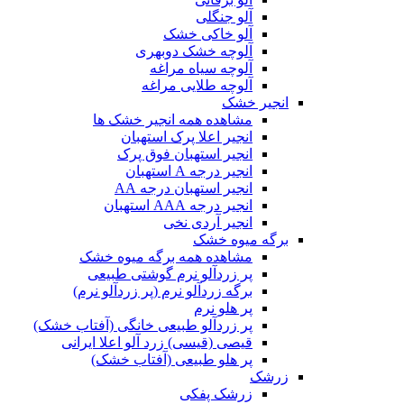
آلو جنگلی
آلو خاکی خشک
آلوچه خشک دوبهری
آلوچه سیاه مراغه
آلوچه طلایی مراغه
انجیر خشک
مشاهده همه انجیر خشک ها
انجیر اعلا پرک استهبان
انجیر استهبان فوق پرک
انجیر درجه A استهبان
انجیر استهبان درجه AA
انجیر درجه AAA استهبان
انجیر آردی نخی
برگه میوه خشک
مشاهده همه برگه میوه خشک
پر زردآلو نرم گوشتی طبیعی
برگه زردآلو نرم (پر زردآلو نرم)
پر هلو نرم
پر زردآلو طبیعی خانگی (آفتاب خشک)
قیصی (قیسی) زرد آلو اعلا ایرانی
پر هلو طبیعی (آفتاب خشک)
زرشک
زرشک پفکی