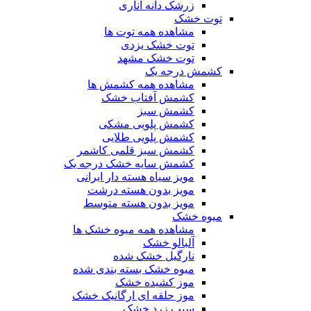
زرشک دانه اناری
توت خشک
مشاهده همه توت ها
توت خشک یزدی
توت خشک مشهد
کشمش درجه یک
مشاهده همه کشمش ها
کشمش آفتاب خشک
کشمش سبز
کشمش پلویی مشکی
کشمش پلویی طلایی
کشمش سبز قلمی کاشمر
کشمش سایه خشک درجه یک
مویز سیاه هسته دار ایرانی
مویز بدون هسته درشت
مویز بدون هسته متوسط
میوه خشک
مشاهده همه میوه خشک ها
آلبالو خشک
نارگیل خشک شده
میوه خشک بسته بندی شده
موز کشیده خشک
موز حلقه ای ارگانیک خشک
سیب زرد خشک