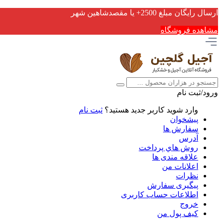
ارسال رایگان مبلغ 2500+ یا مقصدشاهین شهر
مشاهده فروشگاه
ورود/ثبت نام
وارد شوید
کاربر جدید هستید؟
ثبت نام
پیشخوان
سفارش ها
آدرس
روش هاي پرداخت
علاقه مندی ها
اعلانات من
نظرات
پیگیری سفارش
اطلاعات حساب كاربری
خروج
کیف پول من