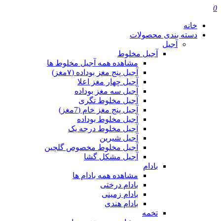
0
خانه
دسته بندی محصولات
آجیل
آجیل مخلوط
مشاهده همه آجیل مخلوط ها
آجیل پنج مغز بوداده (۷مغز)
آجیل چهار مغز اعلا
آجیل سه مغز بوداده
آجیل مخلوط تگری
آجیل پنج مغز خام (7مغز)
آجیل مخلوط بوداده
آجیل مخلوط درجه یک
آجیل شیرین
آجیل مخلوط مخصوص گلچین
آجیل مشکل گشا
بادام
مشاهده همه بادام ها
بادام درختی
بادام زمینی
بادام هندی
تخمه