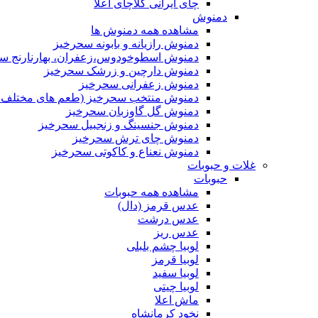
چای ایرانی کلاچای اعلا
دمنوش
مشاهده همه دمنوش ها
دمنوش رازیانه و بابونه سحرخیز
دمنوش اسطوخودوس،زعفران، بهارنارنج س
دمنوش دارچین و زرشک سحرخیز
دمنوش زعفرانی سحرخیز
دمنوش منتخب سحرخیز (طعم های مختلف جد
دمنوش گل گاوزبان سحرخیز
دمنوش جنسینگ و زنجبیل سحرخیز
دمنوش چای ترش سحرخیز
دمنوش نعناع و کاکوتی سحرخیز
غلات و حبوبات
حبوبات
مشاهده همه حبوبات
عدس قرمز (دال)
عدس درشت
عدس ریز
لوبیا چشم بلبلی
لوبیا قرمز
لوبیا سفید
لوبیا چیتی
ماش اعلا
نخود کرمانشاه