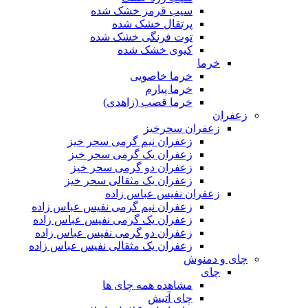
سیب قرمز خشک شده
پرتقال خشک شده
توت فرنگی خشک شده
کیوی خشک شده
خرما
خرما خاصویی
خرما پیارم
خرما قصب (زاهدی)
زعفران
زعفران سحرخیز
زعفران نیم گرمی سحر خیز
زعفران یک گرمی سحر خیز
زعفران دو گرمی سحر خیز
زعفران یک مثقالی سحر خیز
زعفران نفیس عباس زاده
زعفران نیم گرمی نفیس عباس زاده
زعفران یک گرمی نفیس عباس زاده
زعفران دو گرمی نفیس عباس زاده
زعفران یک مثقالی نفیس عباس زاده
چای و دمنوش
چای
مشاهده همه چای ها
چای آتیش