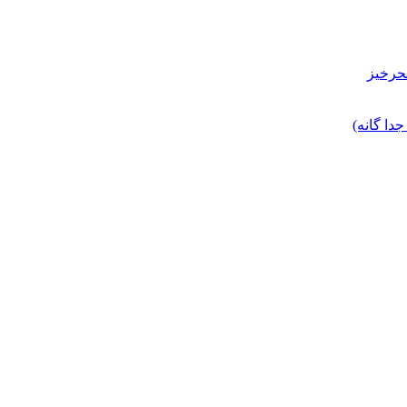
حرخیز
ا گانه)