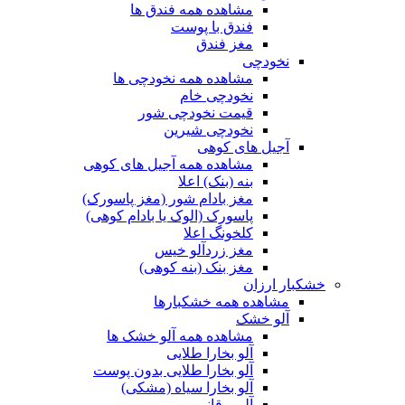
مشاهده همه فندق ها
فندق با پوست
مغز فندق
نخودچی
مشاهده همه نخودچی ها
نخودچی خام
قیمت نخودچی شور
نخودچی شیرین
آجیل های کوهی
مشاهده همه آجیل های کوهی
بنه (بنک) اعلا
مغز بادام شور (مغز پاسورک)
پاسورک (الوک یا بادام کوهی)
کلخونگ اعلا
مغز زردآلو خیس
مغز بنک (بنه کوهی)
خشکبار ارزان
مشاهده همه خشکبارها
آلو خشک
مشاهده همه آلو خشک ها
آلو بخارا طلایی
آلو بخارا طلایی بدون پوست
آلو بخارا سیاه (مشکی)
آلو برقانی