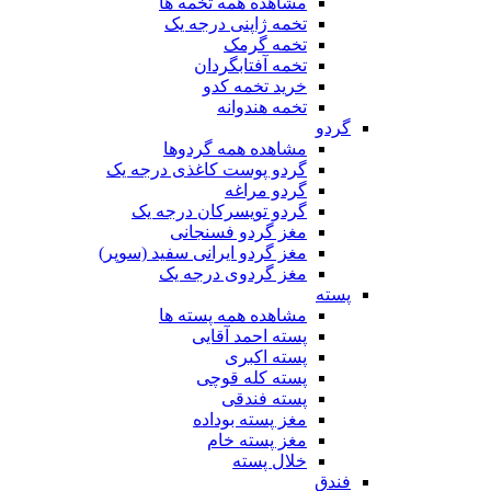
مشاهده همه تخمه ها
تخمه ژاپنی درجه یک
تخمه گرمک
تخمه آفتابگردان
خرید تخمه کدو
تخمه هندوانه
گردو
مشاهده همه گردوها
گردو پوست کاغذی درجه یک
گردو مراغه
گردو تویسرکان درجه یک
مغز گردو فسنجانی
مغز گردو ایرانی سفید (سوپر)
مغز گردوی درجه یک
پسته
مشاهده همه پسته ها
پسته احمد آقایی
پسته اکبری
پسته کله قوچی
پسته فندقی
مغز پسته بوداده
مغز پسته خام
خلال پسته
فندق