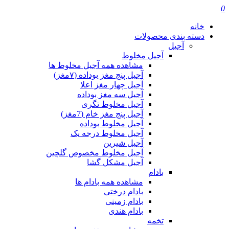
0
خانه
دسته بندی محصولات
آجیل
آجیل مخلوط
مشاهده همه آجیل مخلوط ها
آجیل پنج مغز بوداده (۷مغز)
آجیل چهار مغز اعلا
آجیل سه مغز بوداده
آجیل مخلوط تگری
آجیل پنج مغز خام (7مغز)
آجیل مخلوط بوداده
آجیل مخلوط درجه یک
آجیل شیرین
آجیل مخلوط مخصوص گلچین
آجیل مشکل گشا
بادام
مشاهده همه بادام ها
بادام درختی
بادام زمینی
بادام هندی
تخمه