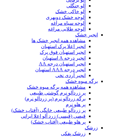
آلو جنگلی
آلو خاکی خشک
آلوچه خشک دوبهری
آلوچه سیاه مراغه
آلوچه طلایی مراغه
انجیر خشک
مشاهده همه انجیر خشک ها
انجیر اعلا پرک استهبان
انجیر استهبان فوق پرک
انجیر درجه A استهبان
انجیر استهبان درجه AA
انجیر درجه AAA استهبان
انجیر آردی نخی
برگه میوه خشک
مشاهده همه برگه میوه خشک
پر زردآلو نرم گوشتی طبیعی
برگه زردآلو نرم (پر زردآلو نرم)
پر هلو نرم
پر زردآلو طبیعی خانگی (آفتاب خشک)
قیصی (قیسی) زرد آلو اعلا ایرانی
پر هلو طبیعی (آفتاب خشک)
زرشک
زرشک پفکی