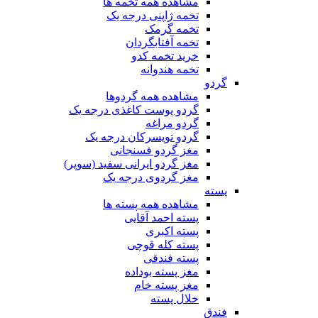
مشاهده همه تخمه ها
تخمه ژاپنی درجه یک
تخمه گرمک
تخمه آفتابگردان
خرید تخمه کدو
تخمه هندوانه
گردو
مشاهده همه گردوها
گردو پوست کاغذی درجه یک
گردو مراغه
گردو تویسرکان درجه یک
مغز گردو فسنجانی
مغز گردو ایرانی سفید (سوپر)
مغز گردوی درجه یک
پسته
مشاهده همه پسته ها
پسته احمد آقایی
پسته اکبری
پسته کله قوچی
پسته فندقی
مغز پسته بوداده
مغز پسته خام
خلال پسته
فندق