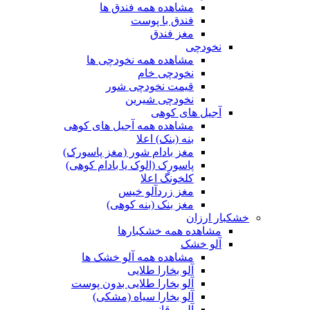
مشاهده همه فندق ها
فندق با پوست
مغز فندق
نخودچی
مشاهده همه نخودچی ها
نخودچی خام
قیمت نخودچی شور
نخودچی شیرین
آجیل های کوهی
مشاهده همه آجیل های کوهی
بنه (بنک) اعلا
مغز بادام شور (مغز پاسورک)
پاسورک (الوک یا بادام کوهی)
کلخونگ اعلا
مغز زردآلو خیس
مغز بنک (بنه کوهی)
خشکبار ارزان
مشاهده همه خشکبارها
آلو خشک
مشاهده همه آلو خشک ها
آلو بخارا طلایی
آلو بخارا طلایی بدون پوست
آلو بخارا سیاه (مشکی)
آلو برقانی