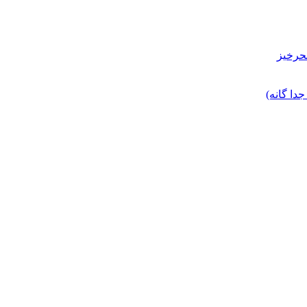
حرخیز
ا گانه)