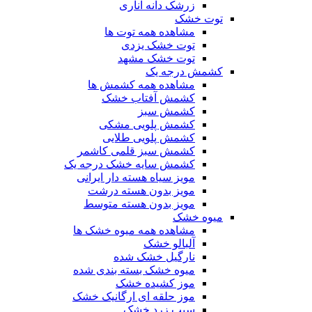
زرشک دانه اناری
توت خشک
مشاهده همه توت ها
توت خشک یزدی
توت خشک مشهد
کشمش درجه یک
مشاهده همه کشمش ها
کشمش آفتاب خشک
کشمش سبز
کشمش پلویی مشکی
کشمش پلویی طلایی
کشمش سبز قلمی کاشمر
کشمش سایه خشک درجه یک
مویز سیاه هسته دار ایرانی
مویز بدون هسته درشت
مویز بدون هسته متوسط
میوه خشک
مشاهده همه میوه خشک ها
آلبالو خشک
نارگیل خشک شده
میوه خشک بسته بندی شده
موز کشیده خشک
موز حلقه ای ارگانیک خشک
سیب زرد خشک