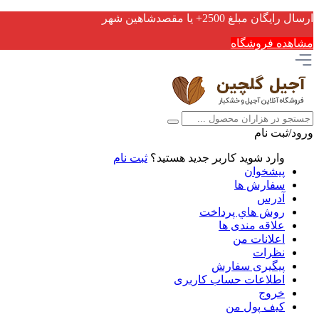
ارسال رایگان مبلغ 2500+ یا مقصدشاهین شهر
مشاهده فروشگاه
ورود/ثبت نام
وارد شوید
کاربر جدید هستید؟
ثبت نام
پیشخوان
سفارش ها
آدرس
روش هاي پرداخت
علاقه مندی ها
اعلانات من
نظرات
پیگیری سفارش
اطلاعات حساب كاربری
خروج
کیف پول من