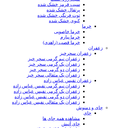
سیب قرمز خشک شده
پرتقال خشک شده
توت فرنگی خشک شده
کیوی خشک شده
خرما
خرما خاصویی
خرما پیارم
خرما قصب (زاهدی)
زعفران
زعفران سحرخیز
زعفران نیم گرمی سحر خیز
زعفران یک گرمی سحر خیز
زعفران دو گرمی سحر خیز
زعفران یک مثقالی سحر خیز
زعفران نفیس عباس زاده
زعفران نیم گرمی نفیس عباس زاده
زعفران یک گرمی نفیس عباس زاده
زعفران دو گرمی نفیس عباس زاده
زعفران یک مثقالی نفیس عباس زاده
چای و دمنوش
چای
مشاهده همه چای ها
چای آتیش