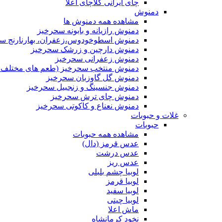
چای ایرانی کلاچای اعلا
دمنوش
مشاهده همه دمنوش ها
دمنوش رازیانه و بابونه سحرخیز
دمنوش اسطوخودوس،زعفران، بهارنارنج س
دمنوش دارچین و زرشک سحرخیز
دمنوش زعفرانی سحرخیز
دمنوش منتخب سحرخیز (طعم های مختلف جد
دمنوش گل گاوزبان سحرخیز
دمنوش جنسینگ و زنجبیل سحرخیز
دمنوش چای ترش سحرخیز
دمنوش نعناع و کاکوتی سحرخیز
غلات و حبوبات
حبوبات
مشاهده همه حبوبات
عدس قرمز (دال)
عدس درشت
عدس ریز
لوبیا چشم بلبلی
لوبیا قرمز
لوبیا سفید
لوبیا چیتی
ماش اعلا
نخود کرمانشاه