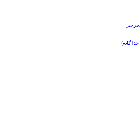
حرخیز
ا گانه)