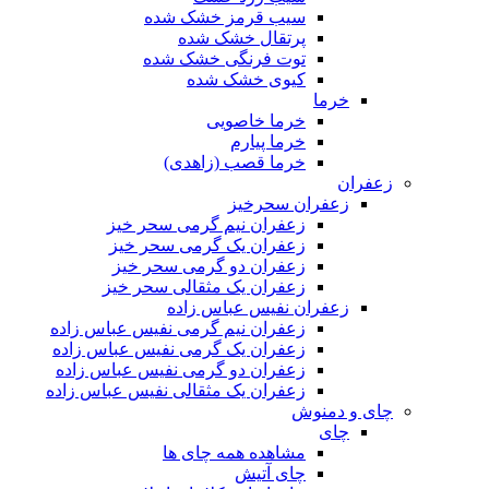
سیب قرمز خشک شده
پرتقال خشک شده
توت فرنگی خشک شده
کیوی خشک شده
خرما
خرما خاصویی
خرما پیارم
خرما قصب (زاهدی)
زعفران
زعفران سحرخیز
زعفران نیم گرمی سحر خیز
زعفران یک گرمی سحر خیز
زعفران دو گرمی سحر خیز
زعفران یک مثقالی سحر خیز
زعفران نفیس عباس زاده
زعفران نیم گرمی نفیس عباس زاده
زعفران یک گرمی نفیس عباس زاده
زعفران دو گرمی نفیس عباس زاده
زعفران یک مثقالی نفیس عباس زاده
چای و دمنوش
چای
مشاهده همه چای ها
چای آتیش