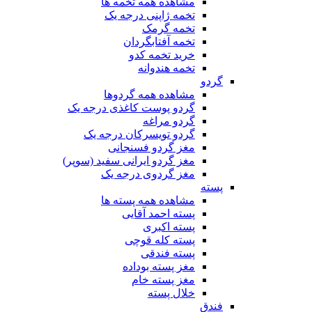
مشاهده همه تخمه ها
تخمه ژاپنی درجه یک
تخمه گرمک
تخمه آفتابگردان
خرید تخمه کدو
تخمه هندوانه
گردو
مشاهده همه گردوها
گردو پوست کاغذی درجه یک
گردو مراغه
گردو تویسرکان درجه یک
مغز گردو فسنجانی
مغز گردو ایرانی سفید (سوپر)
مغز گردوی درجه یک
پسته
مشاهده همه پسته ها
پسته احمد آقایی
پسته اکبری
پسته کله قوچی
پسته فندقی
مغز پسته بوداده
مغز پسته خام
خلال پسته
فندق