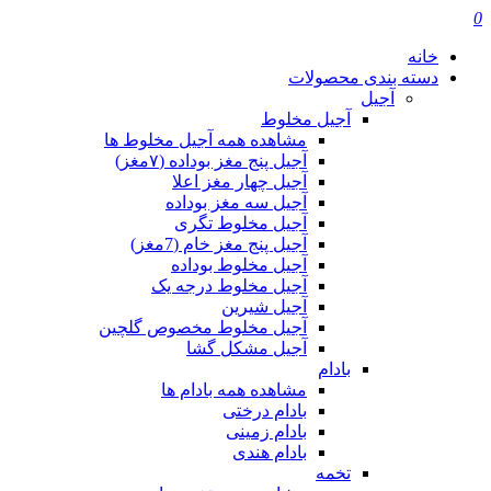
0
خانه
دسته بندی محصولات
آجیل
آجیل مخلوط
مشاهده همه آجیل مخلوط ها
آجیل پنج مغز بوداده (۷مغز)
آجیل چهار مغز اعلا
آجیل سه مغز بوداده
آجیل مخلوط تگری
آجیل پنج مغز خام (7مغز)
آجیل مخلوط بوداده
آجیل مخلوط درجه یک
آجیل شیرین
آجیل مخلوط مخصوص گلچین
آجیل مشکل گشا
بادام
مشاهده همه بادام ها
بادام درختی
بادام زمینی
بادام هندی
تخمه