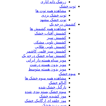
زرشک دانه اناری
توت خشک
مشاهده همه توت ها
توت خشک یزدی
توت خشک مشهد
کشمش درجه یک
مشاهده همه کشمش ها
کشمش آفتاب خشک
کشمش سبز
کشمش پلویی مشکی
کشمش پلویی طلایی
کشمش سبز قلمی کاشمر
کشمش سایه خشک درجه یک
مویز سیاه هسته دار ایرانی
مویز بدون هسته درشت
مویز بدون هسته متوسط
میوه خشک
مشاهده همه میوه خشک ها
آلبالو خشک
نارگیل خشک شده
میوه خشک بسته بندی شده
موز کشیده خشک
موز حلقه ای ارگانیک خشک
سیب زرد خشک