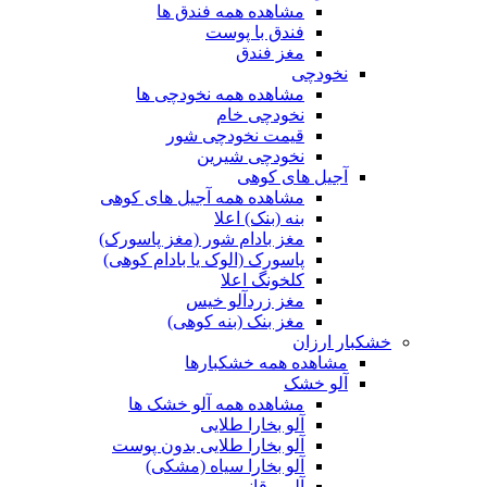
مشاهده همه فندق ها
فندق با پوست
مغز فندق
نخودچی
مشاهده همه نخودچی ها
نخودچی خام
قیمت نخودچی شور
نخودچی شیرین
آجیل های کوهی
مشاهده همه آجیل های کوهی
بنه (بنک) اعلا
مغز بادام شور (مغز پاسورک)
پاسورک (الوک یا بادام کوهی)
کلخونگ اعلا
مغز زردآلو خیس
مغز بنک (بنه کوهی)
خشکبار ارزان
مشاهده همه خشکبارها
آلو خشک
مشاهده همه آلو خشک ها
آلو بخارا طلایی
آلو بخارا طلایی بدون پوست
آلو بخارا سیاه (مشکی)
آلو برقانی