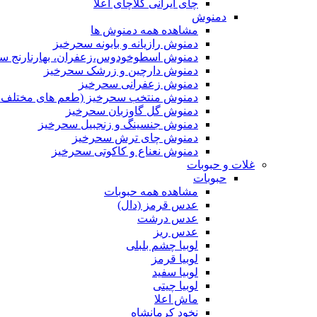
چای ایرانی کلاچای اعلا
دمنوش
مشاهده همه دمنوش ها
دمنوش رازیانه و بابونه سحرخیز
دمنوش اسطوخودوس،زعفران، بهارنارنج س
دمنوش دارچین و زرشک سحرخیز
دمنوش زعفرانی سحرخیز
دمنوش منتخب سحرخیز (طعم های مختلف جد
دمنوش گل گاوزبان سحرخیز
دمنوش جنسینگ و زنجبیل سحرخیز
دمنوش چای ترش سحرخیز
دمنوش نعناع و کاکوتی سحرخیز
غلات و حبوبات
حبوبات
مشاهده همه حبوبات
عدس قرمز (دال)
عدس درشت
عدس ریز
لوبیا چشم بلبلی
لوبیا قرمز
لوبیا سفید
لوبیا چیتی
ماش اعلا
نخود کرمانشاه