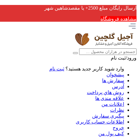
ارسال رایگان مبلغ 2500+ یا مقصدشاهین شهر
مشاهده فروشگاه
ورود/ثبت نام
وارد شوید
کاربر جدید هستید؟
ثبت نام
پیشخوان
سفارش ها
آدرس
روش هاي پرداخت
علاقه مندی ها
اعلانات من
نظرات
پیگیری سفارش
اطلاعات حساب كاربری
خروج
کیف پول من