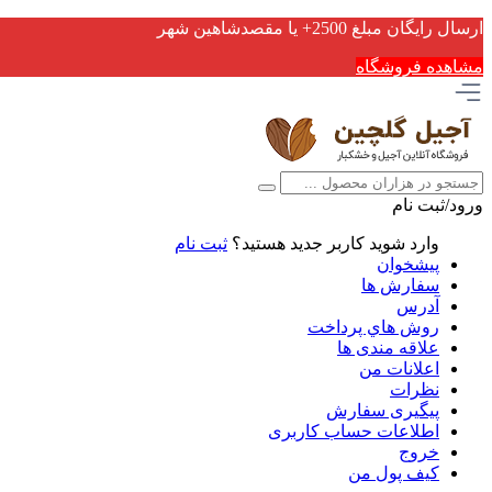
ارسال رایگان مبلغ 2500+ یا مقصدشاهین شهر
مشاهده فروشگاه
ورود/ثبت نام
وارد شوید
کاربر جدید هستید؟
ثبت نام
پیشخوان
سفارش ها
آدرس
روش هاي پرداخت
علاقه مندی ها
اعلانات من
نظرات
پیگیری سفارش
اطلاعات حساب كاربری
خروج
کیف پول من