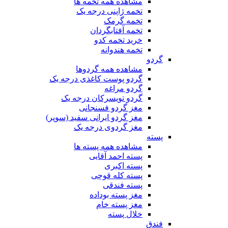
مشاهده همه تخمه ها
تخمه ژاپنی درجه یک
تخمه گرمک
تخمه آفتابگردان
خرید تخمه کدو
تخمه هندوانه
گردو
مشاهده همه گردوها
گردو پوست کاغذی درجه یک
گردو مراغه
گردو تویسرکان درجه یک
مغز گردو فسنجانی
مغز گردو ایرانی سفید (سوپر)
مغز گردوی درجه یک
پسته
مشاهده همه پسته ها
پسته احمد آقایی
پسته اکبری
پسته کله قوچی
پسته فندقی
مغز پسته بوداده
مغز پسته خام
خلال پسته
فندق