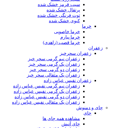
سیب قرمز خشک شده
پرتقال خشک شده
توت فرنگی خشک شده
کیوی خشک شده
خرما
خرما خاصویی
خرما پیارم
خرما قصب (زاهدی)
زعفران
زعفران سحرخیز
زعفران نیم گرمی سحر خیز
زعفران یک گرمی سحر خیز
زعفران دو گرمی سحر خیز
زعفران یک مثقالی سحر خیز
زعفران نفیس عباس زاده
زعفران نیم گرمی نفیس عباس زاده
زعفران یک گرمی نفیس عباس زاده
زعفران دو گرمی نفیس عباس زاده
زعفران یک مثقالی نفیس عباس زاده
چای و دمنوش
چای
مشاهده همه چای ها
چای آتیش