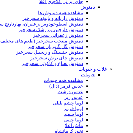
چای ایرانی کلاچای اعلا
دمنوش
مشاهده همه دمنوش ها
دمنوش رازیانه و بابونه سحرخیز
دمنوش اسطوخودوس،زعفران، بهارنارنج س
دمنوش دارچین و زرشک سحرخیز
دمنوش زعفرانی سحرخیز
دمنوش منتخب سحرخیز (طعم های مختلف جد
دمنوش گل گاوزبان سحرخیز
دمنوش جنسینگ و زنجبیل سحرخیز
دمنوش چای ترش سحرخیز
دمنوش نعناع و کاکوتی سحرخیز
غلات و حبوبات
حبوبات
مشاهده همه حبوبات
عدس قرمز (دال)
عدس درشت
عدس ریز
لوبیا چشم بلبلی
لوبیا قرمز
لوبیا سفید
لوبیا چیتی
ماش اعلا
نخود کرمانشاه