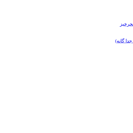
حرخیز
ا گانه)