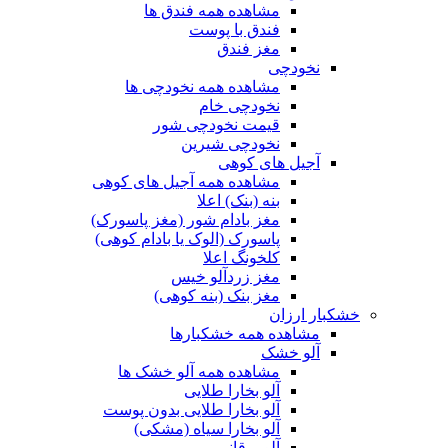
مشاهده همه فندق ها
فندق با پوست
مغز فندق
نخودچی
مشاهده همه نخودچی ها
نخودچی خام
قیمت نخودچی شور
نخودچی شیرین
آجیل های کوهی
مشاهده همه آجیل های کوهی
بنه (بنک) اعلا
مغز بادام شور (مغز پاسورک)
پاسورک (الوک یا بادام کوهی)
کلخونگ اعلا
مغز زردآلو خیس
مغز بنک (بنه کوهی)
خشکبار ارزان
مشاهده همه خشکبارها
آلو خشک
مشاهده همه آلو خشک ها
آلو بخارا طلایی
آلو بخارا طلایی بدون پوست
آلو بخارا سیاه (مشکی)
آلو برقانی