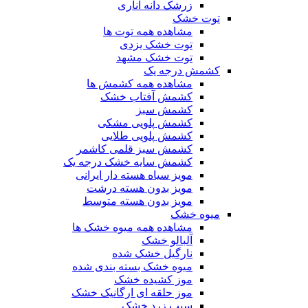
زرشک دانه اناری
توت خشک
مشاهده همه توت ها
توت خشک یزدی
توت خشک مشهد
کشمش درجه یک
مشاهده همه کشمش ها
کشمش آفتاب خشک
کشمش سبز
کشمش پلویی مشکی
کشمش پلویی طلایی
کشمش سبز قلمی کاشمر
کشمش سایه خشک درجه یک
مویز سیاه هسته دار ایرانی
مویز بدون هسته درشت
مویز بدون هسته متوسط
میوه خشک
مشاهده همه میوه خشک ها
آلبالو خشک
نارگیل خشک شده
میوه خشک بسته بندی شده
موز کشیده خشک
موز حلقه ای ارگانیک خشک
سیب زرد خشک