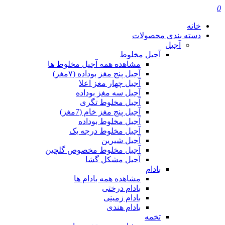
0
خانه
دسته بندی محصولات
آجیل
آجیل مخلوط
مشاهده همه آجیل مخلوط ها
آجیل پنج مغز بوداده (۷مغز)
آجیل چهار مغز اعلا
آجیل سه مغز بوداده
آجیل مخلوط تگری
آجیل پنج مغز خام (7مغز)
آجیل مخلوط بوداده
آجیل مخلوط درجه یک
آجیل شیرین
آجیل مخلوط مخصوص گلچین
آجیل مشکل گشا
بادام
مشاهده همه بادام ها
بادام درختی
بادام زمینی
بادام هندی
تخمه