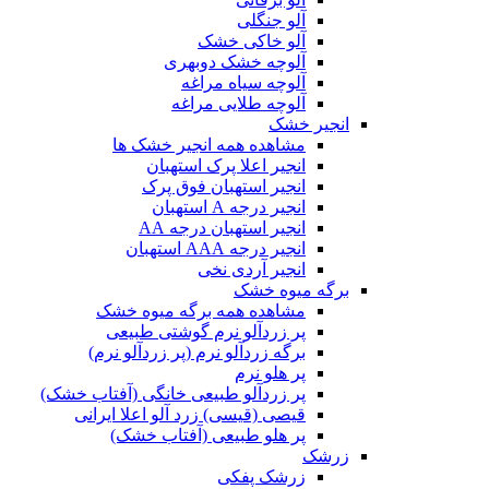
آلو جنگلی
آلو خاکی خشک
آلوچه خشک دوبهری
آلوچه سیاه مراغه
آلوچه طلایی مراغه
انجیر خشک
مشاهده همه انجیر خشک ها
انجیر اعلا پرک استهبان
انجیر استهبان فوق پرک
انجیر درجه A استهبان
انجیر استهبان درجه AA
انجیر درجه AAA استهبان
انجیر آردی نخی
برگه میوه خشک
مشاهده همه برگه میوه خشک
پر زردآلو نرم گوشتی طبیعی
برگه زردآلو نرم (پر زردآلو نرم)
پر هلو نرم
پر زردآلو طبیعی خانگی (آفتاب خشک)
قیصی (قیسی) زرد آلو اعلا ایرانی
پر هلو طبیعی (آفتاب خشک)
زرشک
زرشک پفکی