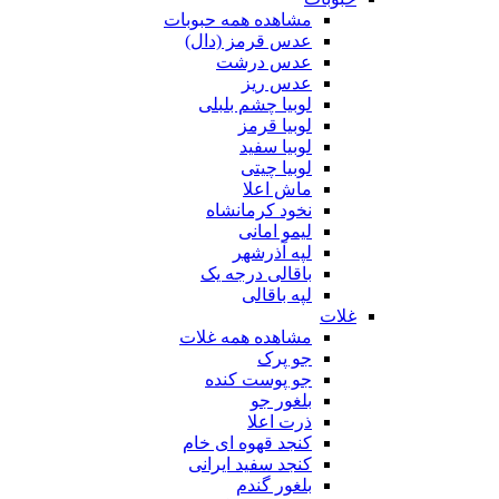
مشاهده همه حبوبات
عدس قرمز (دال)
عدس درشت
عدس ریز
لوبیا چشم بلبلی
لوبیا قرمز
لوبیا سفید
لوبیا چیتی
ماش اعلا
نخود کرمانشاه
لیمو امانی
لپه آذرشهر
باقالی درجه یک
لپه باقالی
غلات
مشاهده همه غلات
جو پرک
جو پوست کنده
بلغور جو
ذرت اعلا
کنجد قهوه ای خام
کنجد سفید ایرانی
بلغور گندم