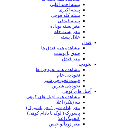
پسته احمد آقایی
پسته اکبری
پسته کله قوچی
پسته فندقی
مغز پسته بوداده
مغز پسته خام
خلال پسته
فندق
مشاهده همه فندق ها
فندق با پوست
مغز فندق
نخودچی
مشاهده همه نخودچی ها
نخودچی خام
قیمت نخودچی شور
نخودچی شیرین
آجیل های کوهی
مشاهده همه آجیل های کوهی
بنه (بنک) اعلا
مغز بادام شور (مغز پاسورک)
پاسورک (الوک یا بادام کوهی)
کلخونگ اعلا
مغز زردآلو خیس