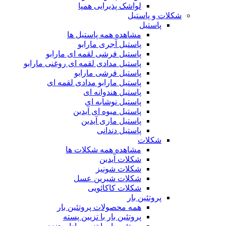
لواشک پذیرایی همپا
شکلات و پاستیل
پاستیل
مشاهده همه پاستیل ها
پاستیل آجری مارابو
پاستیل فرشی لقمه ای مارابو
پاستیل مدادی لقمه ای روغنی مارابو
پاستیل فرشی مارابو
پاستیل مارابو مدادی لقمه ای
پاستیل هندوانه ای
پاستیل نوشابه ای
پاستیل میوه ای آیدین
پاستیل ماری آیدین
پاستیل دندانی
شکلات
مشاهده همه شکلات ها
شکلات آیدین
شکلات شونیز
شکلات شیرین عسل
شکلات کاکائویی
پروتئین بار
همه محصولات پروتئین بار
پروتئین بار با تزیین پسته