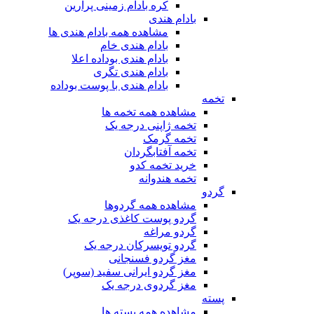
کره بادام زمینی پرارین
بادام هندی
مشاهده همه بادام هندی ها
بادام هندی خام
بادام هندی بوداده اعلا
بادام هندی تگری
بادام هندی با پوست بوداده
تخمه
مشاهده همه تخمه ها
تخمه ژاپنی درجه یک
تخمه گرمک
تخمه آفتابگردان
خرید تخمه کدو
تخمه هندوانه
گردو
مشاهده همه گردوها
گردو پوست کاغذی درجه یک
گردو مراغه
گردو تویسرکان درجه یک
مغز گردو فسنجانی
مغز گردو ایرانی سفید (سوپر)
مغز گردوی درجه یک
پسته
مشاهده همه پسته ها