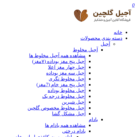
0
خانه
دسته بندی محصولات
آجیل
آجیل مخلوط
مشاهده همه آجیل مخلوط ها
آجیل پنج مغز بوداده (۷مغز)
آجیل چهار مغز اعلا
آجیل سه مغز بوداده
آجیل مخلوط تگری
آجیل پنج مغز خام (7مغز)
آجیل مخلوط بوداده
آجیل مخلوط درجه یک
آجیل شیرین
آجیل مخلوط مخصوص گلچین
آجیل مشکل گشا
بادام
مشاهده همه بادام ها
بادام درختی
بادام پوست کاغذی ایرانی خام