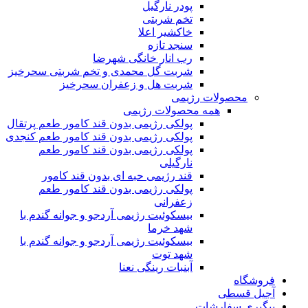
پودر نارگیل
تخم شربتی
خاکشیر اعلا
سنجد تازه
رب انار خانگی شهرضا
شربت گل محمدی و تخم شربتی سحرخیز
شربت هل و زعفران سحرخیز
محصولات رژیمی
همه محصولات رژیمی
پولکی رژیمی بدون قند کامور طعم پرتقال
پولکی رژیمی بدون قند کامور طعم کنجدی
پولکی رژیمی بدون قند کامور طعم
نارگیلی
قند رژیمی حبه ای بدون قند کامور
پولکی رژیمی بدون قند کامور طعم
زعفرانی
بيسکوئيت رژیمی آردجو و جوانه گندم با
شهد خرما
بيسکوئيت رژیمی آردجو و جوانه گندم با
شهد توت
آبنبات رینگی نعنا
فروشگاه
آجیل قسطی
پیگیری سفارشات