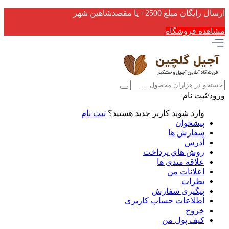
ارسال رایگان مبلغ 2500+ یا مقصدشاهین شهر
مشاهده فروشگاه
ورود/ثبت نام
وارد شوید
کاربر جدید هستید؟
ثبت نام
پیشخوان
سفارش ها
آدرس
روش هاي پرداخت
علاقه مندی ها
اعلانات من
نظرات
پیگیری سفارش
اطلاعات حساب كاربری
خروج
کیف پول من