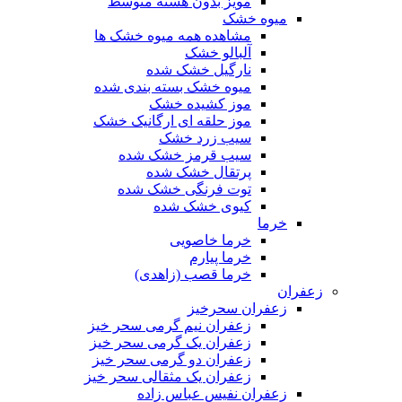
مویز بدون هسته متوسط
میوه خشک
مشاهده همه میوه خشک ها
آلبالو خشک
نارگیل خشک شده
میوه خشک بسته بندی شده
موز کشیده خشک
موز حلقه ای ارگانیک خشک
سیب زرد خشک
سیب قرمز خشک شده
پرتقال خشک شده
توت فرنگی خشک شده
کیوی خشک شده
خرما
خرما خاصویی
خرما پیارم
خرما قصب (زاهدی)
زعفران
زعفران سحرخیز
زعفران نیم گرمی سحر خیز
زعفران یک گرمی سحر خیز
زعفران دو گرمی سحر خیز
زعفران یک مثقالی سحر خیز
زعفران نفیس عباس زاده