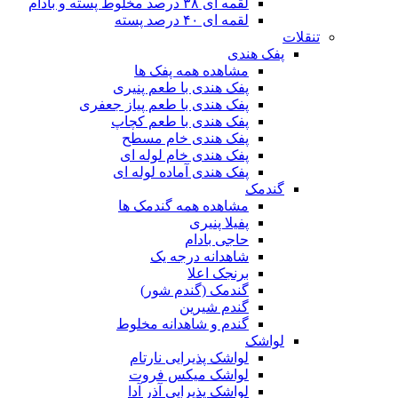
لقمه ای ۳۸ درصد مخلوط پسته و بادام
لقمه ای ۴۰ درصد پسته
تنقلات
پفک هندی
مشاهده همه پفک ها
پفک هندی با طعم پنیری
پفک هندی با طعم پیاز جعفری
پفک هندی با طعم کچاپ
پفک هندی خام مسطح
پفک هندی خام لوله ای
پفک هندی آماده لوله ای
گندمک
مشاهده همه گندمک ها
پفیلا پنیری
حاجی بادام
شاهدانه درجه یک
برنجک اعلا
گندمک (گندم شور)
گندم شیرین
گندم و شاهدانه مخلوط
لواشک
لواشک پذیرایی نارتام
لواشک میکس فروت
لواشک پذیرایی آذر آدا