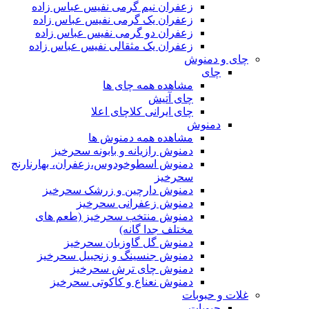
زعفران نیم گرمی نفیس عباس زاده
زعفران یک گرمی نفیس عباس زاده
زعفران دو گرمی نفیس عباس زاده
زعفران یک مثقالی نفیس عباس زاده
چای و دمنوش
چای
مشاهده همه چای ها
چای آتیش
چای ایرانی کلاچای اعلا
دمنوش
مشاهده همه دمنوش ها
دمنوش رازیانه و بابونه سحرخیز
دمنوش اسطوخودوس،زعفران، بهارنارنج
سحرخیز
دمنوش دارچین و زرشک سحرخیز
دمنوش زعفرانی سحرخیز
دمنوش منتخب سحرخیز (طعم های
مختلف جدا گانه)
دمنوش گل گاوزبان سحرخیز
دمنوش جنسینگ و زنجبیل سحرخیز
دمنوش چای ترش سحرخیز
دمنوش نعناع و کاکوتی سحرخیز
غلات و حبوبات
حبوبات