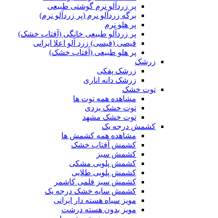
پر زردآلو نرم گوشتی طبیعی
برگه زردآلو نرم (پر زردآلو نرم)
پر هلو نرم
پر زردآلو طبیعی خانگی (آفتاب خشک)
قیصی (قیسی) زرد آلو اعلا ایرانی
پر هلو طبیعی (آفتاب خشک)
زرشک
زرشک پفکی
زرشک دانه اناری
توت خشک
مشاهده همه توت ها
توت خشک یزدی
توت خشک مشهد
کشمش درجه یک
مشاهده همه کشمش ها
کشمش آفتاب خشک
کشمش سبز
کشمش پلویی مشکی
کشمش پلویی طلایی
کشمش سبز قلمی کاشمر
کشمش سایه خشک درجه یک
مویز سیاه هسته دار ایرانی
مویز بدون هسته درشت