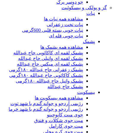
جو دوسر پرک
گز و پولکی و بیسکوئیت
نبات
مشاهده همه نبات ها
نبات تخت زعفرانی
نبات چوبی بسته قلبی 600گرمی
نبات چوبی فله ای
پشمک
مشاهده همه پشمک ها
پشمک لقمه ای کاکائویی حاج عبدالله
پشمک لقمه ای وانیلی حاج عبدالله
پشمک لقمه ای میکس حاج عبدالله
پشمک زعفرانی حاج عبدالله ۱۸۰گرمی
پشمک کاکائویی حاج عبدالله ۱۸۰گرمی
پشمک وانیل حاج عبدالله ۱۸۰گرمی
پشمک حاج عبدالله
بیسکویت
مشاهده همه بیسکویت ها
رژیمی آردجو و جوانه گندم با شهد توت
رژیمی آردجو و جوانه گندم با شهد خرما
جوی میت کاپوچینو
میت جوی شکلات و فندق
میت جوی کارامل
میت جوی کره محلی