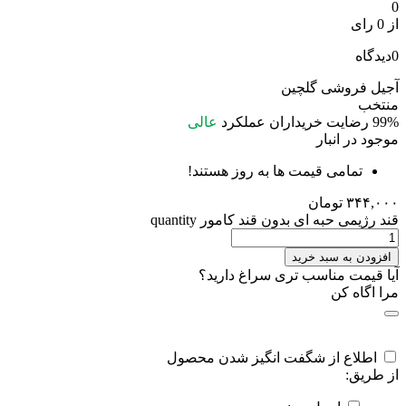
0
از 0 رای
0
دیدگاه
آجیل فروشی گلچین
منتخب
99%
رضایت خریداران
عملکرد
عالی
موجود در انبار
تمامی قیمت ها به روز هستند!
۳۴۴,۰۰۰
تومان
قند رژیمی حبه ای بدون قند کامور quantity
افزودن به سبد خرید
آیا قیمت مناسب تری سراغ دارید؟
مرا اگاه کن
اطلاع از شگفت انگیز شدن محصول
از طریق: