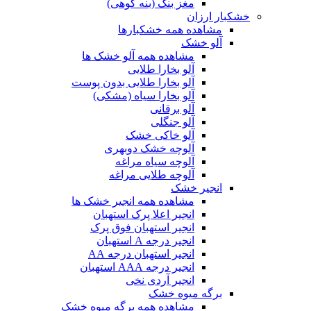
مغز بنک (بنه کوهی)
خشکبار ارزان
مشاهده همه خشکبارها
آلو خشک
مشاهده همه آلو خشک ها
آلو بخارا طلایی
آلو بخارا طلایی بدون پوست
آلو بخارا سیاه (مشکی)
آلو برقانی
آلو جنگلی
آلو خاکی خشک
آلوچه خشک دوبهری
آلوچه سیاه مراغه
آلوچه طلایی مراغه
انجیر خشک
مشاهده همه انجیر خشک ها
انجیر اعلا پرک استهبان
انجیر استهبان فوق پرک
انجیر درجه A استهبان
انجیر استهبان درجه AA
انجیر درجه AAA استهبان
انجیر آردی نخی
برگه میوه خشک
مشاهده همه برگه میوه خشک