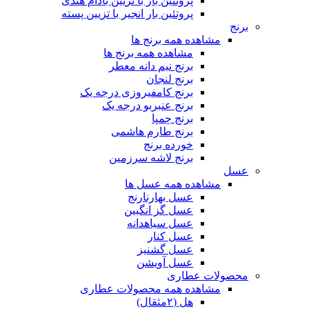
پروتئین بار با تزیین بادام هندی
پروتئین بار انجیر با تزیین پسته
برنج
مشاهده همه برنج ها
مشاهده همه برنج ها
برنج نیم دانه معطر
برنج لنجان
برنج کامفیروزی درجه یک
برنج عنبربو درجه یک
برنج چمپا
برنج طارم هاشمی
خورده برنج
برنج لاشه سرزمین
عسل
مشاهده همه عسل ها
عسل بهارنارنج
عسل گز انگبین
عسل سیاهدانه
عسل کنار
عسل گشنیز
عسل آویشن
محصولات عطاری
مشاهده همه محصولات عطاری
هل (۲مثقال)