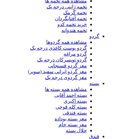
مشاهده همه تخمه ها
تخمه ژاپنی درجه یک
تخمه گرمک
تخمه آفتابگردان
خرید تخمه کدو
تخمه هندوانه
گردو
مشاهده همه گردوها
گردو پوست کاغذی درجه یک
گردو مراغه
گردو تویسرکان درجه یک
مغز گردو فسنجانی
مغز گردو ایرانی سفید (سوپر)
مغز گردوی درجه یک
پسته
مشاهده همه پسته ها
پسته احمد آقایی
پسته اکبری
پسته کله قوچی
پسته فندقی
مغز پسته بوداده
مغز پسته خام
خلال پسته
فندق