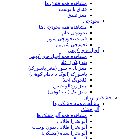
مشاهده همه فندق ها
فندق با پوست
مغز فندق
نخودچی
مشاهده همه نخودچی ها
نخودچی خام
قیمت نخودچی شور
نخودچی شیرین
آجیل های کوهی
مشاهده همه آجیل های کوهی
بنه (بنک) اعلا
مغز بادام شور (مغز پاسورک)
پاسورک (الوک یا بادام کوهی)
کلخونگ اعلا
مغز زردآلو خیس
مغز بنک (بنه کوهی)
خشکبار ارزان
مشاهده همه خشکبارها
آلو خشک
مشاهده همه آلو خشک ها
آلو بخارا طلایی
آلو بخارا طلایی بدون پوست
آلو بخارا سیاه (مشکی)
آلو برقانی