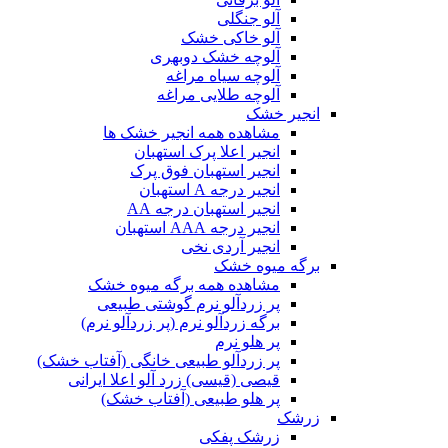
آلو جنگلی
آلو خاکی خشک
آلوچه خشک دوبهری
آلوچه سیاه مراغه
آلوچه طلایی مراغه
انجیر خشک
مشاهده همه انجیر خشک ها
انجیر اعلا پرک استهبان
انجیر استهبان فوق پرک
انجیر درجه A استهبان
انجیر استهبان درجه AA
انجیر درجه AAA استهبان
انجیر آردی نخی
برگه میوه خشک
مشاهده همه برگه میوه خشک
پر زردآلو نرم گوشتی طبیعی
برگه زردآلو نرم (پر زردآلو نرم)
پر هلو نرم
پر زردآلو طبیعی خانگی (آفتاب خشک)
قیصی (قیسی) زرد آلو اعلا ایرانی
پر هلو طبیعی (آفتاب خشک)
زرشک
زرشک پفکی