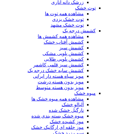
زرشک دانه اناری
توت خشک
مشاهده همه توت ها
توت خشک یزدی
توت خشک مشهد
کشمش درجه یک
مشاهده همه کشمش ها
کشمش آفتاب خشک
کشمش سبز
کشمش پلویی مشکی
کشمش پلویی طلایی
کشمش سبز قلمی کاشمر
کشمش سایه خشک درجه یک
مویز سیاه هسته دار ایرانی
مویز بدون هسته درشت
مویز بدون هسته متوسط
میوه خشک
مشاهده همه میوه خشک ها
آلبالو خشک
نارگیل خشک شده
میوه خشک بسته بندی شده
موز کشیده خشک
موز حلقه ای ارگانیک خشک
سیب زرد خشک