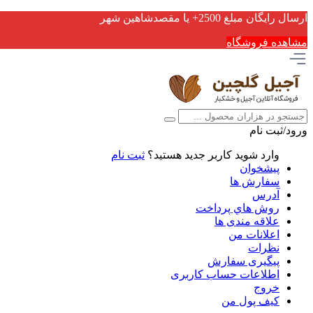
ارسال رایگان مبلغ 2500+ یا مقصدشاهین شهر
مشاهده فروشگاه
ورود/ثبت نام
وارد شوید
کاربر جدید هستید؟
ثبت نام
پیشخوان
سفارش ها
آدرس
روش هاي پرداخت
علاقه مندی ها
اعلانات من
نظرات
پیگیری سفارش
اطلاعات حساب كاربری
خروج
کیف پول من