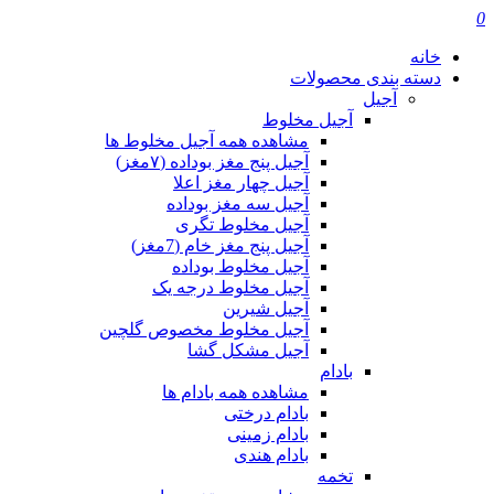
0
خانه
دسته بندی محصولات
آجیل
آجیل مخلوط
مشاهده همه آجیل مخلوط ها
آجیل پنج مغز بوداده (۷مغز)
آجیل چهار مغز اعلا
آجیل سه مغز بوداده
آجیل مخلوط تگری
آجیل پنج مغز خام (7مغز)
آجیل مخلوط بوداده
آجیل مخلوط درجه یک
آجیل شیرین
آجیل مخلوط مخصوص گلچین
آجیل مشکل گشا
بادام
مشاهده همه بادام ها
بادام درختی
بادام زمینی
بادام هندی
تخمه