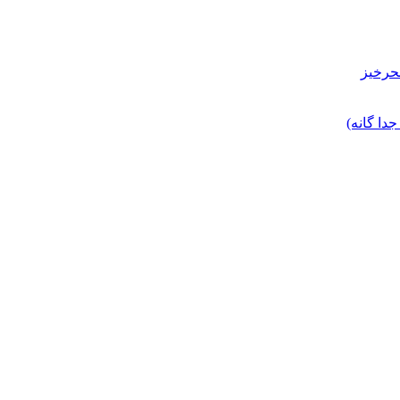
حرخیز
ا گانه)