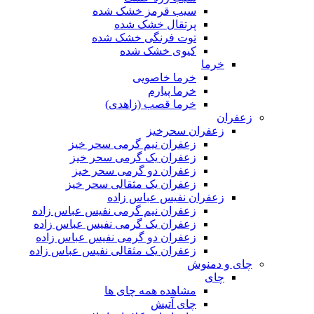
سیب قرمز خشک شده
پرتقال خشک شده
توت فرنگی خشک شده
کیوی خشک شده
خرما
خرما خاصویی
خرما پیارم
خرما قصب (زاهدی)
زعفران
زعفران سحرخیز
زعفران نیم گرمی سحر خیز
زعفران یک گرمی سحر خیز
زعفران دو گرمی سحر خیز
زعفران یک مثقالی سحر خیز
زعفران نفیس عباس زاده
زعفران نیم گرمی نفیس عباس زاده
زعفران یک گرمی نفیس عباس زاده
زعفران دو گرمی نفیس عباس زاده
زعفران یک مثقالی نفیس عباس زاده
چای و دمنوش
چای
مشاهده همه چای ها
چای آتیش