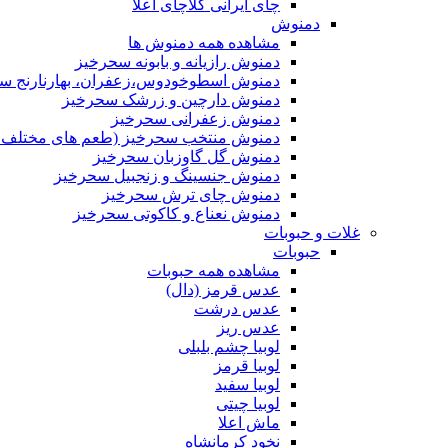
چای ایرانی کلاچای اعلا
دمنوش
مشاهده همه دمنوش ها
دمنوش رازیانه و بابونه سحرخیز
دمنوش اسطوخودوس،زعفران، بهارنارنج س
دمنوش دارچین و زرشک سحرخیز
دمنوش زعفرانی سحرخیز
دمنوش منتخب سحرخیز (طعم های مختلف جد
دمنوش گل گاوزبان سحرخیز
دمنوش جنسینگ و زنجبیل سحرخیز
دمنوش چای ترش سحرخیز
دمنوش نعناع و کاکوتی سحرخیز
غلات و حبوبات
حبوبات
مشاهده همه حبوبات
عدس قرمز (دال)
عدس درشت
عدس ریز
لوبیا چشم بلبلی
لوبیا قرمز
لوبیا سفید
لوبیا چیتی
ماش اعلا
نخود کرمانشاه