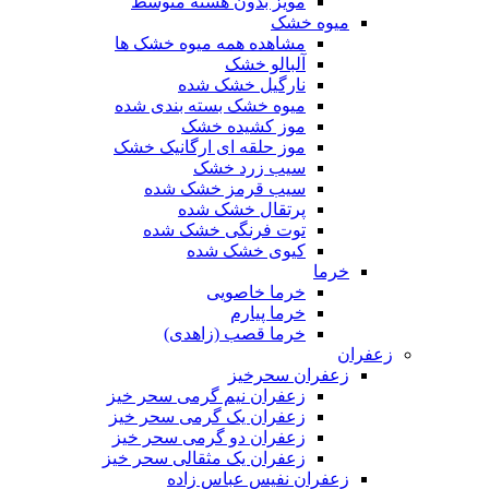
مویز بدون هسته متوسط
میوه خشک
مشاهده همه میوه خشک ها
آلبالو خشک
نارگیل خشک شده
میوه خشک بسته بندی شده
موز کشیده خشک
موز حلقه ای ارگانیک خشک
سیب زرد خشک
سیب قرمز خشک شده
پرتقال خشک شده
توت فرنگی خشک شده
کیوی خشک شده
خرما
خرما خاصویی
خرما پیارم
خرما قصب (زاهدی)
زعفران
زعفران سحرخیز
زعفران نیم گرمی سحر خیز
زعفران یک گرمی سحر خیز
زعفران دو گرمی سحر خیز
زعفران یک مثقالی سحر خیز
زعفران نفیس عباس زاده