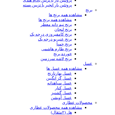
پروتئین بار با تزیین بادام هندی
پروتئین بار انجیر با تزیین پسته
برنج
مشاهده همه برنج ها
مشاهده همه برنج ها
برنج نیم دانه معطر
برنج لنجان
برنج کامفیروزی درجه یک
برنج عنبربو درجه یک
برنج چمپا
برنج طارم هاشمی
خورده برنج
برنج لاشه سرزمین
عسل
مشاهده همه عسل ها
عسل بهارنارنج
عسل گز انگبین
عسل سیاهدانه
عسل کنار
عسل گشنیز
عسل آویشن
محصولات عطاری
مشاهده همه محصولات عطاری
هل (۲مثقال)