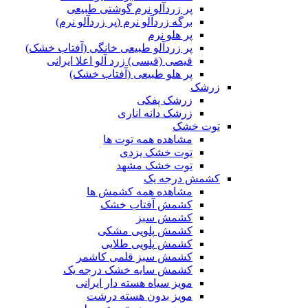
پر زردآلو نرم گوشتی طبیعی
برگه زردآلو نرم (پر زردآلو نرم)
پر هلو نرم
پر زردآلو طبیعی خانگی (آفتاب خشک)
قیصی (قیسی) زرد آلو اعلا ایرانی
پر هلو طبیعی (آفتاب خشک)
زرشک
زرشک پفکی
زرشک دانه اناری
توت خشک
مشاهده همه توت ها
توت خشک یزدی
توت خشک مشهد
کشمش درجه یک
مشاهده همه کشمش ها
کشمش آفتاب خشک
کشمش سبز
کشمش پلویی مشکی
کشمش پلویی طلایی
کشمش سبز قلمی کاشمر
کشمش سایه خشک درجه یک
مویز سیاه هسته دار ایرانی
مویز بدون هسته درشت