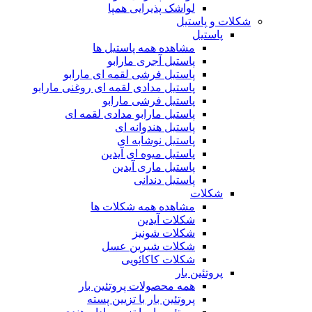
لواشک پذیرایی همپا
شکلات و پاستیل
پاستیل
مشاهده همه پاستیل ها
پاستیل آجری مارابو
پاستیل فرشی لقمه ای مارابو
پاستیل مدادی لقمه ای روغنی مارابو
پاستیل فرشی مارابو
پاستیل مارابو مدادی لقمه ای
پاستیل هندوانه ای
پاستیل نوشابه ای
پاستیل میوه ای آیدین
پاستیل ماری آیدین
پاستیل دندانی
شکلات
مشاهده همه شکلات ها
شکلات آیدین
شکلات شونیز
شکلات شیرین عسل
شکلات کاکائویی
پروتئین بار
همه محصولات پروتئین بار
پروتئین بار با تزیین پسته