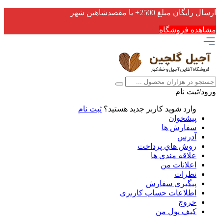
ارسال رایگان مبلغ 2500+ یا مقصدشاهین شهر
مشاهده فروشگاه
ورود/ثبت نام
وارد شوید
کاربر جدید هستید؟
ثبت نام
پیشخوان
سفارش ها
آدرس
روش هاي پرداخت
علاقه مندی ها
اعلانات من
نظرات
پیگیری سفارش
اطلاعات حساب كاربری
خروج
کیف پول من