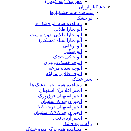
مغز بنک (بنه کوهی)
خشکبار ارزان
مشاهده همه خشکبارها
آلو خشک
مشاهده همه آلو خشک ها
آلو بخارا طلایی
آلو بخارا طلایی بدون پوست
آلو بخارا سیاه (مشکی)
آلو برقانی
آلو جنگلی
آلو خاکی خشک
آلوچه خشک دوبهری
آلوچه سیاه مراغه
آلوچه طلایی مراغه
انجیر خشک
مشاهده همه انجیر خشک ها
انجیر اعلا پرک استهبان
انجیر استهبان فوق پرک
انجیر درجه A استهبان
انجیر استهبان درجه AA
انجیر درجه AAA استهبان
انجیر آردی نخی
برگه میوه خشک
مشاهده همه برگه میوه خشک