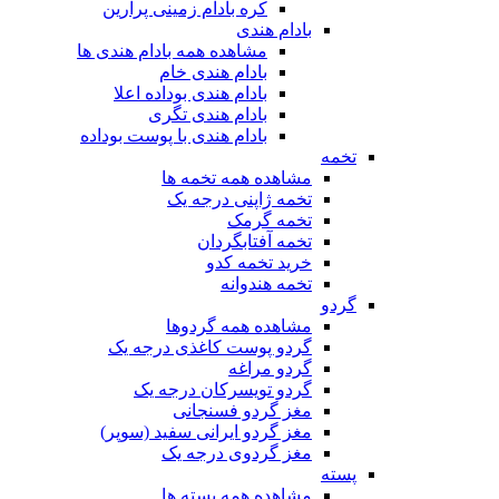
کره بادام زمینی پرارین
بادام هندی
مشاهده همه بادام هندی ها
بادام هندی خام
بادام هندی بوداده اعلا
بادام هندی تگری
بادام هندی با پوست بوداده
تخمه
مشاهده همه تخمه ها
تخمه ژاپنی درجه یک
تخمه گرمک
تخمه آفتابگردان
خرید تخمه کدو
تخمه هندوانه
گردو
مشاهده همه گردوها
گردو پوست کاغذی درجه یک
گردو مراغه
گردو تویسرکان درجه یک
مغز گردو فسنجانی
مغز گردو ایرانی سفید (سوپر)
مغز گردوی درجه یک
پسته
مشاهده همه پسته ها