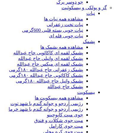
جو دوسر پرک
گز و پولکی و بیسکوئیت
نبات
مشاهده همه نبات ها
نبات تخت زعفرانی
نبات چوبی بسته قلبی 600گرمی
نبات چوبی فله ای
پشمک
مشاهده همه پشمک ها
پشمک لقمه ای کاکائویی حاج عبدالله
پشمک لقمه ای وانیلی حاج عبدالله
پشمک لقمه ای میکس حاج عبدالله
پشمک زعفرانی حاج عبدالله ۱۸۰گرمی
پشمک کاکائویی حاج عبدالله ۱۸۰گرمی
پشمک وانیل حاج عبدالله ۱۸۰گرمی
پشمک حاج عبدالله
بیسکویت
مشاهده همه بیسکویت ها
رژیمی آردجو و جوانه گندم با شهد توت
رژیمی آردجو و جوانه گندم با شهد خرما
جوی میت کاپوچینو
میت جوی شکلات و فندق
میت جوی کارامل
میت جوی کره محلی