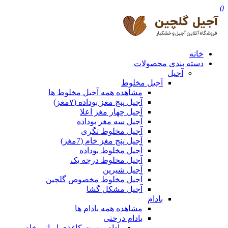
0
خانه
دسته بندی محصولات
آجیل
آجیل مخلوط
مشاهده همه آجیل مخلوط ها
آجیل پنج مغز بوداده (۷مغز)
آجیل چهار مغز اعلا
آجیل سه مغز بوداده
آجیل مخلوط تگری
آجیل پنج مغز خام (7مغز)
آجیل مخلوط بوداده
آجیل مخلوط درجه یک
آجیل شیرین
آجیل مخلوط مخصوص گلچین
آجیل مشکل گشا
بادام
مشاهده همه بادام ها
بادام درختی
بادام پوست کاغذی ایرانی خام