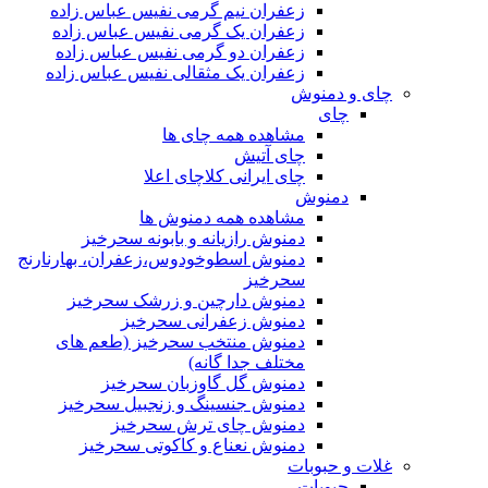
زعفران نیم گرمی نفیس عباس زاده
زعفران یک گرمی نفیس عباس زاده
زعفران دو گرمی نفیس عباس زاده
زعفران یک مثقالی نفیس عباس زاده
چای و دمنوش
چای
مشاهده همه چای ها
چای آتیش
چای ایرانی کلاچای اعلا
دمنوش
مشاهده همه دمنوش ها
دمنوش رازیانه و بابونه سحرخیز
دمنوش اسطوخودوس،زعفران، بهارنارنج
سحرخیز
دمنوش دارچین و زرشک سحرخیز
دمنوش زعفرانی سحرخیز
دمنوش منتخب سحرخیز (طعم های
مختلف جدا گانه)
دمنوش گل گاوزبان سحرخیز
دمنوش جنسینگ و زنجبیل سحرخیز
دمنوش چای ترش سحرخیز
دمنوش نعناع و کاکوتی سحرخیز
غلات و حبوبات
حبوبات