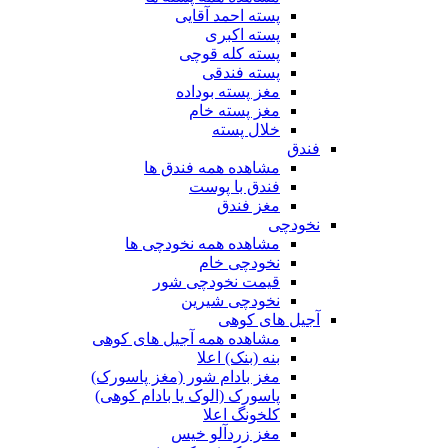
پسته احمد آقایی
پسته اکبری
پسته کله قوچی
پسته فندقی
مغز پسته بوداده
مغز پسته خام
خلال پسته
فندق
مشاهده همه فندق ها
فندق با پوست
مغز فندق
نخودچی
مشاهده همه نخودچی ها
نخودچی خام
قیمت نخودچی شور
نخودچی شیرین
آجیل های کوهی
مشاهده همه آجیل های کوهی
بنه (بنک) اعلا
مغز بادام شور (مغز پاسورک)
پاسورک (الوک یا بادام کوهی)
کلخونگ اعلا
مغز زردآلو خیس