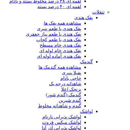
لقمه ای ۳۸ درصد مخلوط پسته و بادام
لقمه ای ۴۰ درصد پسته
تنقلات
پفک هندی
مشاهده همه پفک ها
پفک هندی با طعم پنیری
پفک هندی با طعم پیاز جعفری
پفک هندی با طعم کچاپ
پفک هندی خام مسطح
پفک هندی خام لوله ای
پفک هندی آماده لوله ای
گندمک
مشاهده همه گندمک ها
پفیلا پنیری
حاجی بادام
شاهدانه درجه یک
برنجک اعلا
گندمک (گندم شور)
گندم شیرین
گندم و شاهدانه مخلوط
لواشک
لواشک پذیرایی نارتام
لواشک میکس فروت
لواشک پذیرایی آذر آدا