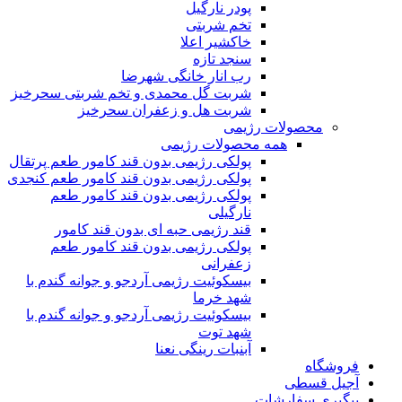
پودر نارگیل
تخم شربتی
خاکشیر اعلا
سنجد تازه
رب انار خانگی شهرضا
شربت گل محمدی و تخم شربتی سحرخیز
شربت هل و زعفران سحرخیز
محصولات رژیمی
همه محصولات رژیمی
پولکی رژیمی بدون قند کامور طعم پرتقال
پولکی رژیمی بدون قند کامور طعم کنجدی
پولکی رژیمی بدون قند کامور طعم
نارگیلی
قند رژیمی حبه ای بدون قند کامور
پولکی رژیمی بدون قند کامور طعم
زعفرانی
بيسکوئيت رژیمی آردجو و جوانه گندم با
شهد خرما
بيسکوئيت رژیمی آردجو و جوانه گندم با
شهد توت
آبنبات رینگی نعنا
فروشگاه
آجیل قسطی
پیگیری سفارشات