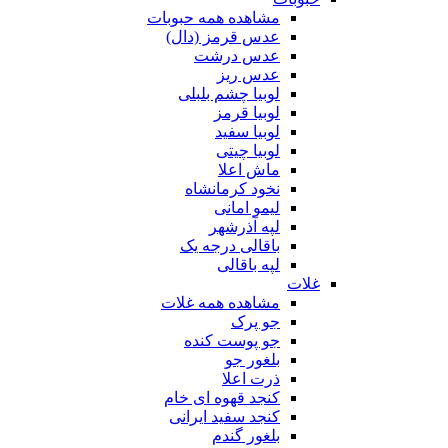
مشاهده همه حبوبات
عدس قرمز (دال)
عدس درشت
عدس ریز
لوبیا چشم بلبلی
لوبیا قرمز
لوبیا سفید
لوبیا چیتی
ماش اعلا
نخود کرمانشاه
لیمو امانی
لپه آذرشهر
باقالی درجه یک
لپه باقالی
غلات
مشاهده همه غلات
جو پرک
جو پوست کنده
بلغور جو
ذرت اعلا
کنجد قهوه ای خام
کنجد سفید ایرانی
بلغور گندم