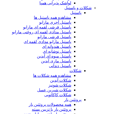
لواشک پذیرایی همپا
شکلات و پاستیل
پاستیل
مشاهده همه پاستیل ها
پاستیل آجری مارابو
پاستیل فرشی لقمه ای مارابو
پاستیل مدادی لقمه ای روغنی مارابو
پاستیل فرشی مارابو
پاستیل مارابو مدادی لقمه ای
پاستیل هندوانه ای
پاستیل نوشابه ای
پاستیل میوه ای آیدین
پاستیل ماری آیدین
پاستیل دندانی
شکلات
مشاهده همه شکلات ها
شکلات آیدین
شکلات شونیز
شکلات شیرین عسل
شکلات کاکائویی
پروتئین بار
همه محصولات پروتئین بار
پروتئین بار با تزیین پسته