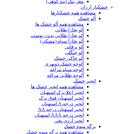
مغز بنک (بنه کوهی)
خشکبار ارزان
مشاهده همه خشکبارها
آلو خشک
مشاهده همه آلو خشک ها
آلو بخارا طلایی
آلو بخارا طلایی بدون پوست
آلو بخارا سیاه (مشکی)
آلو برقانی
آلو جنگلی
آلو خاکی خشک
آلوچه خشک دوبهری
آلوچه سیاه مراغه
آلوچه طلایی مراغه
انجیر خشک
مشاهده همه انجیر خشک ها
انجیر اعلا پرک استهبان
انجیر استهبان فوق پرک
انجیر درجه A استهبان
انجیر استهبان درجه AA
انجیر درجه AAA استهبان
انجیر آردی نخی
برگه میوه خشک
مشاهده همه برگه میوه خشک