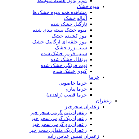
مویز بدون هسته متوسط
میوه خشک
مشاهده همه میوه خشک ها
آلبالو خشک
نارگیل خشک شده
میوه خشک بسته بندی شده
موز کشیده خشک
موز حلقه ای ارگانیک خشک
سیب زرد خشک
سیب قرمز خشک شده
پرتقال خشک شده
توت فرنگی خشک شده
کیوی خشک شده
خرما
خرما خاصویی
خرما پیارم
خرما قصب (زاهدی)
زعفران
زعفران سحرخیز
زعفران نیم گرمی سحر خیز
زعفران یک گرمی سحر خیز
زعفران دو گرمی سحر خیز
زعفران یک مثقالی سحر خیز
زعفران نفیس عباس زاده