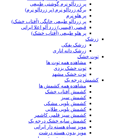
پر زردآلو نرم گوشتی طبیعی
برگه زردآلو نرم (پر زردآلو نرم)
پر هلو نرم
پر زردآلو طبیعی خانگی (آفتاب خشک)
قیصی (قیسی) زرد آلو اعلا ایرانی
پر هلو طبیعی (آفتاب خشک)
زرشک
زرشک پفکی
زرشک دانه اناری
توت خشک
مشاهده همه توت ها
توت خشک یزدی
توت خشک مشهد
کشمش درجه یک
مشاهده همه کشمش ها
کشمش آفتاب خشک
کشمش سبز
کشمش پلویی مشکی
کشمش پلویی طلایی
کشمش سبز قلمی کاشمر
کشمش سایه خشک درجه یک
مویز سیاه هسته دار ایرانی
مویز بدون هسته درشت