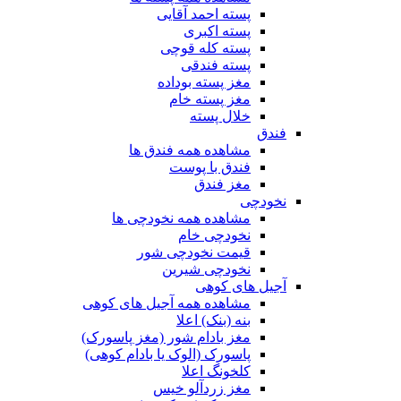
پسته احمد آقایی
پسته اکبری
پسته کله قوچی
پسته فندقی
مغز پسته بوداده
مغز پسته خام
خلال پسته
فندق
مشاهده همه فندق ها
فندق با پوست
مغز فندق
نخودچی
مشاهده همه نخودچی ها
نخودچی خام
قیمت نخودچی شور
نخودچی شیرین
آجیل های کوهی
مشاهده همه آجیل های کوهی
بنه (بنک) اعلا
مغز بادام شور (مغز پاسورک)
پاسورک (الوک یا بادام کوهی)
کلخونگ اعلا
مغز زردآلو خیس