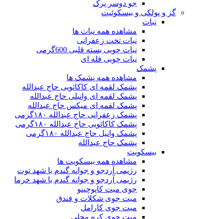
جو دوسر پرک
گز و پولکی و بیسکوئیت
نبات
مشاهده همه نبات ها
نبات تخت زعفرانی
نبات چوبی بسته قلبی 600گرمی
نبات چوبی فله ای
پشمک
مشاهده همه پشمک ها
پشمک لقمه ای کاکائویی حاج عبدالله
پشمک لقمه ای وانیلی حاج عبدالله
پشمک لقمه ای میکس حاج عبدالله
پشمک زعفرانی حاج عبدالله ۱۸۰گرمی
پشمک کاکائویی حاج عبدالله ۱۸۰گرمی
پشمک وانیل حاج عبدالله ۱۸۰گرمی
پشمک حاج عبدالله
بیسکویت
مشاهده همه بیسکویت ها
رژیمی آردجو و جوانه گندم با شهد توت
رژیمی آردجو و جوانه گندم با شهد خرما
جوی میت کاپوچینو
میت جوی شکلات و فندق
میت جوی کارامل
میت جوی کره محلی