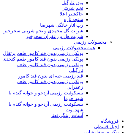
پودر نارگیل
تخم شربتی
خاکشیر اعلا
سنجد تازه
رب انار خانگی شهرضا
شربت گل محمدی و تخم شربتی سحرخیز
شربت هل و زعفران سحرخیز
محصولات رژیمی
همه محصولات رژیمی
پولکی رژیمی بدون قند کامور طعم پرتقال
پولکی رژیمی بدون قند کامور طعم کنجدی
پولکی رژیمی بدون قند کامور طعم
نارگیلی
قند رژیمی حبه ای بدون قند کامور
پولکی رژیمی بدون قند کامور طعم
زعفرانی
بيسکوئيت رژیمی آردجو و جوانه گندم با
شهد خرما
بيسکوئيت رژیمی آردجو و جوانه گندم با
شهد توت
آبنبات رینگی نعنا
فروشگاه
آجیل قسطی
پیگیری سفارشات