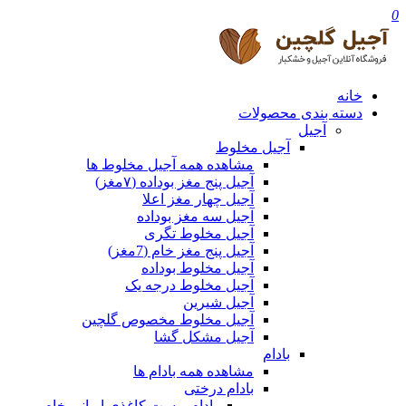
0
خانه
دسته بندی محصولات
آجیل
آجیل مخلوط
مشاهده همه آجیل مخلوط ها
آجیل پنج مغز بوداده (۷مغز)
آجیل چهار مغز اعلا
آجیل سه مغز بوداده
آجیل مخلوط تگری
آجیل پنج مغز خام (7مغز)
آجیل مخلوط بوداده
آجیل مخلوط درجه یک
آجیل شیرین
آجیل مخلوط مخصوص گلچین
آجیل مشکل گشا
بادام
مشاهده همه بادام ها
بادام درختی
بادام پوست کاغذی ایرانی خام