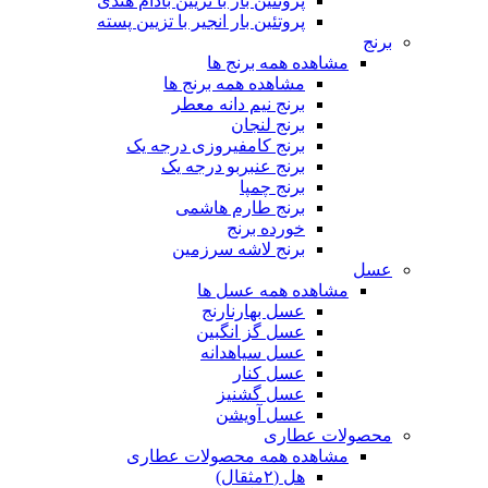
پروتئین بار با تزیین بادام هندی
پروتئین بار انجیر با تزیین پسته
برنج
مشاهده همه برنج ها
مشاهده همه برنج ها
برنج نیم دانه معطر
برنج لنجان
برنج کامفیروزی درجه یک
برنج عنبربو درجه یک
برنج چمپا
برنج طارم هاشمی
خورده برنج
برنج لاشه سرزمین
عسل
مشاهده همه عسل ها
عسل بهارنارنج
عسل گز انگبین
عسل سیاهدانه
عسل کنار
عسل گشنیز
عسل آویشن
محصولات عطاری
مشاهده همه محصولات عطاری
هل (۲مثقال)