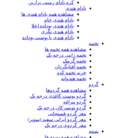
کره بادام زمینی پرارین
بادام هندی
مشاهده همه بادام هندی ها
بادام هندی خام
بادام هندی بوداده اعلا
بادام هندی تگری
بادام هندی با پوست بوداده
تخمه
مشاهده همه تخمه ها
تخمه ژاپنی درجه یک
تخمه گرمک
تخمه آفتابگردان
خرید تخمه کدو
تخمه هندوانه
گردو
مشاهده همه گردوها
گردو پوست کاغذی درجه یک
گردو مراغه
گردو تویسرکان درجه یک
مغز گردو فسنجانی
مغز گردو ایرانی سفید (سوپر)
مغز گردوی درجه یک
پسته
مشاهده همه پسته ها