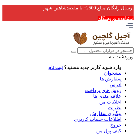
ارسال رایگان مبلغ 2500+ یا مقصدشاهین شهر
مشاهده فروشگاه
ورود/ثبت نام
وارد شوید
کاربر جدید هستید؟
ثبت نام
پیشخوان
سفارش ها
آدرس
روش هاي پرداخت
علاقه مندی ها
اعلانات من
نظرات
پیگیری سفارش
اطلاعات حساب كاربری
خروج
کیف پول من