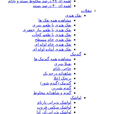
لقمه ای ۳۸ درصد مخلوط پسته و بادام
لقمه ای ۴۰ درصد پسته
تنقلات
پفک هندی
مشاهده همه پفک ها
پفک هندی با طعم پنیری
پفک هندی با طعم پیاز جعفری
پفک هندی با طعم کچاپ
پفک هندی خام مسطح
پفک هندی خام لوله ای
پفک هندی آماده لوله ای
گندمک
مشاهده همه گندمک ها
پفیلا پنیری
حاجی بادام
شاهدانه درجه یک
برنجک اعلا
گندمک (گندم شور)
گندم شیرین
گندم و شاهدانه مخلوط
لواشک
لواشک پذیرایی نارتام
لواشک میکس فروت
لواشک پذیرایی آذر آدا