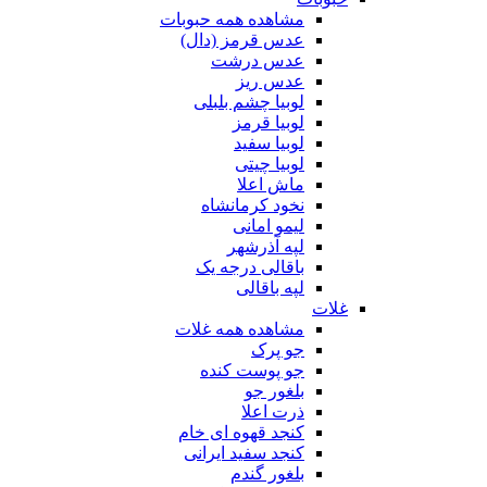
مشاهده همه حبوبات
عدس قرمز (دال)
عدس درشت
عدس ریز
لوبیا چشم بلبلی
لوبیا قرمز
لوبیا سفید
لوبیا چیتی
ماش اعلا
نخود کرمانشاه
لیمو امانی
لپه آذرشهر
باقالی درجه یک
لپه باقالی
غلات
مشاهده همه غلات
جو پرک
جو پوست کنده
بلغور جو
ذرت اعلا
کنجد قهوه ای خام
کنجد سفید ایرانی
بلغور گندم