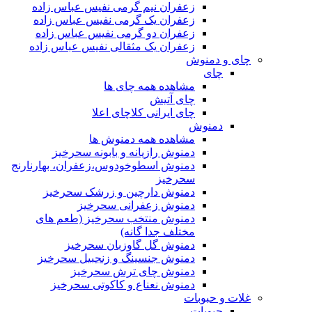
زعفران نیم گرمی نفیس عباس زاده
زعفران یک گرمی نفیس عباس زاده
زعفران دو گرمی نفیس عباس زاده
زعفران یک مثقالی نفیس عباس زاده
چای و دمنوش
چای
مشاهده همه چای ها
چای آتیش
چای ایرانی کلاچای اعلا
دمنوش
مشاهده همه دمنوش ها
دمنوش رازیانه و بابونه سحرخیز
دمنوش اسطوخودوس،زعفران، بهارنارنج
سحرخیز
دمنوش دارچین و زرشک سحرخیز
دمنوش زعفرانی سحرخیز
دمنوش منتخب سحرخیز (طعم های
مختلف جدا گانه)
دمنوش گل گاوزبان سحرخیز
دمنوش جنسینگ و زنجبیل سحرخیز
دمنوش چای ترش سحرخیز
دمنوش نعناع و کاکوتی سحرخیز
غلات و حبوبات
حبوبات