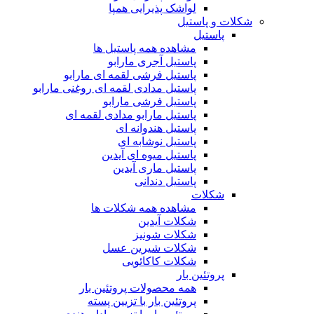
لواشک پذیرایی همپا
شکلات و پاستیل
پاستیل
مشاهده همه پاستیل ها
پاستیل آجری مارابو
پاستیل فرشی لقمه ای مارابو
پاستیل مدادی لقمه ای روغنی مارابو
پاستیل فرشی مارابو
پاستیل مارابو مدادی لقمه ای
پاستیل هندوانه ای
پاستیل نوشابه ای
پاستیل میوه ای آیدین
پاستیل ماری آیدین
پاستیل دندانی
شکلات
مشاهده همه شکلات ها
شکلات آیدین
شکلات شونیز
شکلات شیرین عسل
شکلات کاکائویی
پروتئین بار
همه محصولات پروتئین بار
پروتئین بار با تزیین پسته