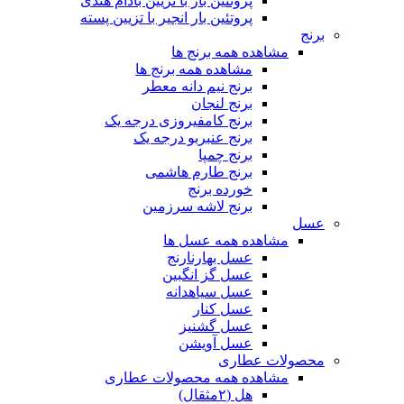
پروتئین بار با تزیین بادام هندی
پروتئین بار انجیر با تزیین پسته
برنج
مشاهده همه برنج ها
مشاهده همه برنج ها
برنج نیم دانه معطر
برنج لنجان
برنج کامفیروزی درجه یک
برنج عنبربو درجه یک
برنج چمپا
برنج طارم هاشمی
خورده برنج
برنج لاشه سرزمین
عسل
مشاهده همه عسل ها
عسل بهارنارنج
عسل گز انگبین
عسل سیاهدانه
عسل کنار
عسل گشنیز
عسل آویشن
محصولات عطاری
مشاهده همه محصولات عطاری
هل (۲مثقال)