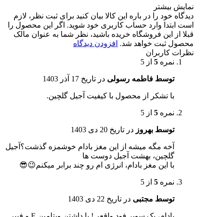
نمایش بیشتر
دیدگاه خود را در باره این کالا بیان کنید
برای ثبت نظر، لازم
است ابتدا وارد حساب کاربری خود شوید. اگر این محصول را
قبلا از این فروشگاه خریده باشید، نظر شما به عنوان مالک
محصول ثبت خواهد شد.
افزودن دیدگاه
نظرات کاربران
نمره
5
از 5
توسط فاطمه رسولی
در تاریخ
17 آذر 1403
با تشکر از محصول با کیفیت آجیل گلچین.
نمره
5
از 5
توسط بهروز
در تاریخ
20 دی 1403
آخه مگه میشه از این مغز بادام خوشمزه گذشت؟آجیل
گلچین، بهشت آجیل دوست ها
با این مغز بادام، انرژی ام رو چند برابر میکنم😉😎
نمره
5
از 5
توسط مجتبی
در تاریخ
22 دی 1403
بادام، یک سوپر فود واقعی! با داشتن ویتامین E و فیبر