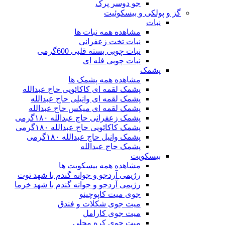
جو دوسر پرک
گز و پولکی و بیسکوئیت
نبات
مشاهده همه نبات ها
نبات تخت زعفرانی
نبات چوبی بسته قلبی 600گرمی
نبات چوبی فله ای
پشمک
مشاهده همه پشمک ها
پشمک لقمه ای کاکائویی حاج عبدالله
پشمک لقمه ای وانیلی حاج عبدالله
پشمک لقمه ای میکس حاج عبدالله
پشمک زعفرانی حاج عبدالله ۱۸۰گرمی
پشمک کاکائویی حاج عبدالله ۱۸۰گرمی
پشمک وانیل حاج عبدالله ۱۸۰گرمی
پشمک حاج عبدالله
بیسکویت
مشاهده همه بیسکویت ها
رژیمی آردجو و جوانه گندم با شهد توت
رژیمی آردجو و جوانه گندم با شهد خرما
جوی میت کاپوچینو
میت جوی شکلات و فندق
میت جوی کارامل
میت جوی کره محلی