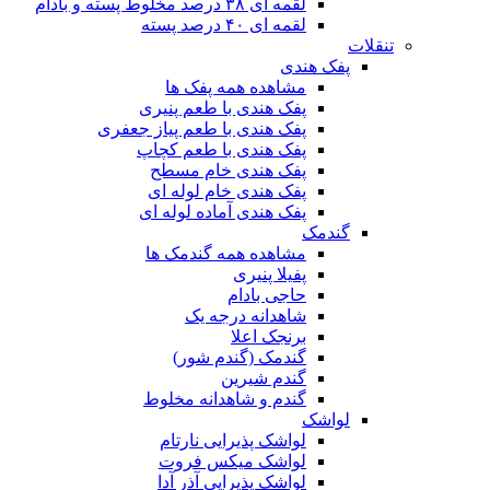
لقمه ای ۳۸ درصد مخلوط پسته و بادام
لقمه ای ۴۰ درصد پسته
تنقلات
پفک هندی
مشاهده همه پفک ها
پفک هندی با طعم پنیری
پفک هندی با طعم پیاز جعفری
پفک هندی با طعم کچاپ
پفک هندی خام مسطح
پفک هندی خام لوله ای
پفک هندی آماده لوله ای
گندمک
مشاهده همه گندمک ها
پفیلا پنیری
حاجی بادام
شاهدانه درجه یک
برنجک اعلا
گندمک (گندم شور)
گندم شیرین
گندم و شاهدانه مخلوط
لواشک
لواشک پذیرایی نارتام
لواشک میکس فروت
لواشک پذیرایی آذر آدا