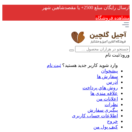
ارسال رایگان مبلغ 2500+ یا مقصدشاهین شهر
مشاهده فروشگاه
ورود/ثبت نام
وارد شوید
کاربر جدید هستید؟
ثبت نام
پیشخوان
سفارش ها
آدرس
روش هاي پرداخت
علاقه مندی ها
اعلانات من
نظرات
پیگیری سفارش
اطلاعات حساب كاربری
خروج
کیف پول من