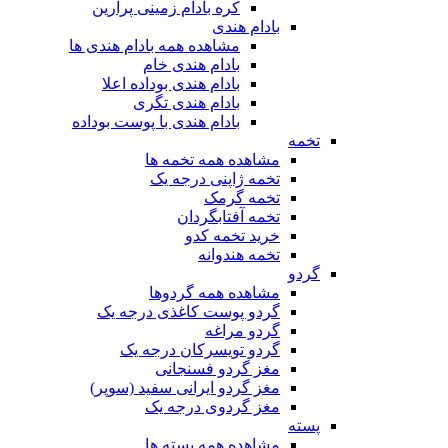
کره بادام زمینی پرارین
بادام هندی
مشاهده همه بادام هندی ها
بادام هندی خام
بادام هندی بوداده اعلا
بادام هندی تگری
بادام هندی با پوست بوداده
تخمه
مشاهده همه تخمه ها
تخمه ژاپنی درجه یک
تخمه گرمک
تخمه آفتابگردان
خرید تخمه کدو
تخمه هندوانه
گردو
مشاهده همه گردوها
گردو پوست کاغذی درجه یک
گردو مراغه
گردو تویسرکان درجه یک
مغز گردو فسنجانی
مغز گردو ایرانی سفید (سوپر)
مغز گردوی درجه یک
پسته
مشاهده همه پسته ها