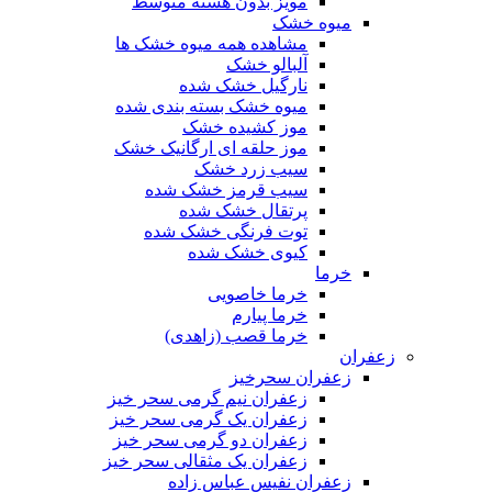
مویز بدون هسته متوسط
میوه خشک
مشاهده همه میوه خشک ها
آلبالو خشک
نارگیل خشک شده
میوه خشک بسته بندی شده
موز کشیده خشک
موز حلقه ای ارگانیک خشک
سیب زرد خشک
سیب قرمز خشک شده
پرتقال خشک شده
توت فرنگی خشک شده
کیوی خشک شده
خرما
خرما خاصویی
خرما پیارم
خرما قصب (زاهدی)
زعفران
زعفران سحرخیز
زعفران نیم گرمی سحر خیز
زعفران یک گرمی سحر خیز
زعفران دو گرمی سحر خیز
زعفران یک مثقالی سحر خیز
زعفران نفیس عباس زاده