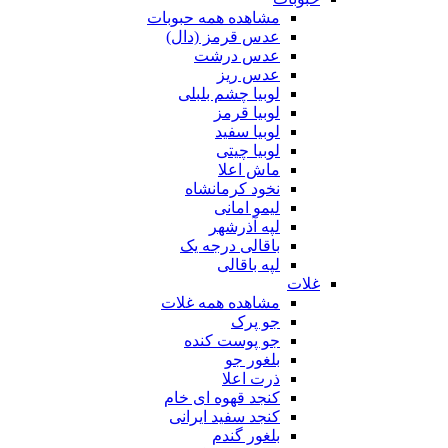
مشاهده همه حبوبات
عدس قرمز (دال)
عدس درشت
عدس ریز
لوبیا چشم بلبلی
لوبیا قرمز
لوبیا سفید
لوبیا چیتی
ماش اعلا
نخود کرمانشاه
لیمو امانی
لپه آذرشهر
باقالی درجه یک
لپه باقالی
غلات
مشاهده همه غلات
جو پرک
جو پوست کنده
بلغور جو
ذرت اعلا
کنجد قهوه ای خام
کنجد سفید ایرانی
بلغور گندم