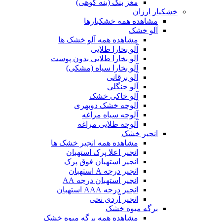
مغز بنک (بنه کوهی)
خشکبار ارزان
مشاهده همه خشکبارها
آلو خشک
مشاهده همه آلو خشک ها
آلو بخارا طلایی
آلو بخارا طلایی بدون پوست
آلو بخارا سیاه (مشکی)
آلو برقانی
آلو جنگلی
آلو خاکی خشک
آلوچه خشک دوبهری
آلوچه سیاه مراغه
آلوچه طلایی مراغه
انجیر خشک
مشاهده همه انجیر خشک ها
انجیر اعلا پرک استهبان
انجیر استهبان فوق پرک
انجیر درجه A استهبان
انجیر استهبان درجه AA
انجیر درجه AAA استهبان
انجیر آردی نخی
برگه میوه خشک
مشاهده همه برگه میوه خشک