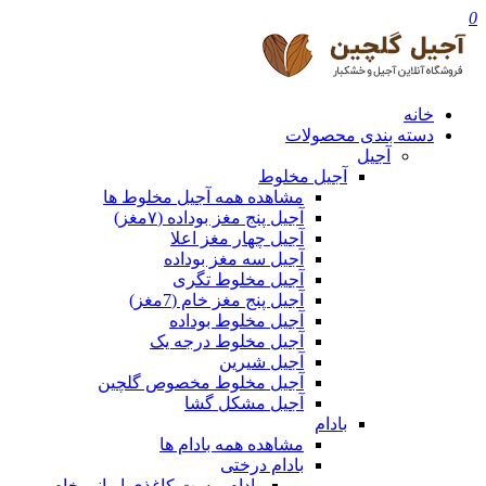
0
خانه
دسته بندی محصولات
آجیل
آجیل مخلوط
مشاهده همه آجیل مخلوط ها
آجیل پنج مغز بوداده (۷مغز)
آجیل چهار مغز اعلا
آجیل سه مغز بوداده
آجیل مخلوط تگری
آجیل پنج مغز خام (7مغز)
آجیل مخلوط بوداده
آجیل مخلوط درجه یک
آجیل شیرین
آجیل مخلوط مخصوص گلچین
آجیل مشکل گشا
بادام
مشاهده همه بادام ها
بادام درختی
بادام پوست کاغذی ایرانی خام