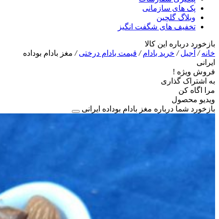
پک های سازمانی
وبلاگ گلچین
تخفیف های شگفت انگیز
بازخورد درباره این کالا
خانه
/
آجیل
/
خرید بادام
/
قیمت بادام درختی
/
مغز بادام بوداده
ایرانی
فروش ویژه !
به اشتراک گذاری
مرا اگاه کن
ویدیو محصول
بازخورد شما درباره مغز بادام بوداده ایرانی