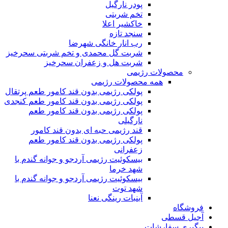
پودر نارگیل
تخم شربتی
خاکشیر اعلا
سنجد تازه
رب انار خانگی شهرضا
شربت گل محمدی و تخم شربتی سحرخیز
شربت هل و زعفران سحرخیز
محصولات رژیمی
همه محصولات رژیمی
پولکی رژیمی بدون قند کامور طعم پرتقال
پولکی رژیمی بدون قند کامور طعم کنجدی
پولکی رژیمی بدون قند کامور طعم
نارگیلی
قند رژیمی حبه ای بدون قند کامور
پولکی رژیمی بدون قند کامور طعم
زعفرانی
بيسکوئيت رژیمی آردجو و جوانه گندم با
شهد خرما
بيسکوئيت رژیمی آردجو و جوانه گندم با
شهد توت
آبنبات رینگی نعنا
فروشگاه
آجیل قسطی
پیگیری سفارشات