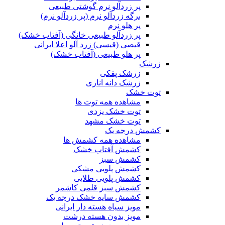
پر زردآلو نرم گوشتی طبیعی
برگه زردآلو نرم (پر زردآلو نرم)
پر هلو نرم
پر زردآلو طبیعی خانگی (آفتاب خشک)
قیصی (قیسی) زرد آلو اعلا ایرانی
پر هلو طبیعی (آفتاب خشک)
زرشک
زرشک پفکی
زرشک دانه اناری
توت خشک
مشاهده همه توت ها
توت خشک یزدی
توت خشک مشهد
کشمش درجه یک
مشاهده همه کشمش ها
کشمش آفتاب خشک
کشمش سبز
کشمش پلویی مشکی
کشمش پلویی طلایی
کشمش سبز قلمی کاشمر
کشمش سایه خشک درجه یک
مویز سیاه هسته دار ایرانی
مویز بدون هسته درشت