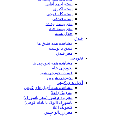
پسته احمد آقایی
پسته اکبری
پسته کله قوچی
پسته فندقی
مغز پسته بوداده
مغز پسته خام
خلال پسته
فندق
مشاهده همه فندق ها
فندق با پوست
مغز فندق
نخودچی
مشاهده همه نخودچی ها
نخودچی خام
قیمت نخودچی شور
نخودچی شیرین
آجیل های کوهی
مشاهده همه آجیل های کوهی
بنه (بنک) اعلا
مغز بادام شور (مغز پاسورک)
پاسورک (الوک یا بادام کوهی)
کلخونگ اعلا
مغز زردآلو خیس