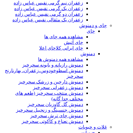
زعفران نیم گرمی نفیس عباس زاده
زعفران یک گرمی نفیس عباس زاده
زعفران دو گرمی نفیس عباس زاده
زعفران یک مثقالی نفیس عباس زاده
چای و دمنوش
چای
مشاهده همه چای ها
چای آتیش
چای ایرانی کلاچای اعلا
دمنوش
مشاهده همه دمنوش ها
دمنوش رازیانه و بابونه سحرخیز
دمنوش اسطوخودوس،زعفران، بهارنارنج
سحرخیز
دمنوش دارچین و زرشک سحرخیز
دمنوش زعفرانی سحرخیز
دمنوش منتخب سحرخیز (طعم های
مختلف جدا گانه)
دمنوش گل گاوزبان سحرخیز
دمنوش جنسینگ و زنجبیل سحرخیز
دمنوش چای ترش سحرخیز
دمنوش نعناع و کاکوتی سحرخیز
غلات و حبوبات
حبوبات