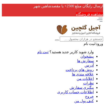
ارسال رایگان مبلغ 2500+ یا مقصدشاهین شهر
مشاهده فروشگاه
ورود/ثبت نام
وارد شوید
کاربر جدید هستید؟
ثبت نام
پیشخوان
سفارش ها
آدرس
روش هاي پرداخت
علاقه مندی ها
اعلانات من
نظرات
پیگیری سفارش
اطلاعات حساب كاربری
خروج
کیف پول من