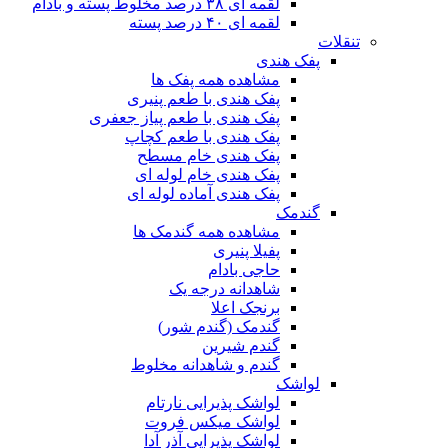
لقمه ای ۳۸ درصد مخلوط پسته و بادام
لقمه ای ۴۰ درصد پسته
تنقلات
پفک هندی
مشاهده همه پفک ها
پفک هندی با طعم پنیری
پفک هندی با طعم پیاز جعفری
پفک هندی با طعم کچاپ
پفک هندی خام مسطح
پفک هندی خام لوله ای
پفک هندی آماده لوله ای
گندمک
مشاهده همه گندمک ها
پفیلا پنیری
حاجی بادام
شاهدانه درجه یک
برنجک اعلا
گندمک (گندم شور)
گندم شیرین
گندم و شاهدانه مخلوط
لواشک
لواشک پذیرایی نارتام
لواشک میکس فروت
لواشک پذیرایی آذر آدا