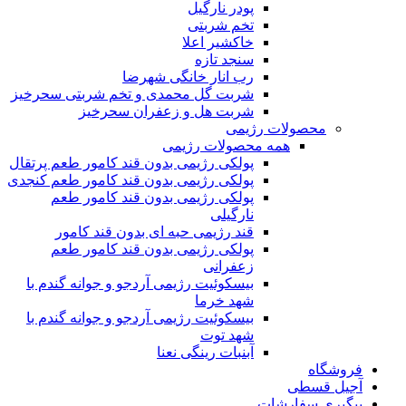
پودر نارگیل
تخم شربتی
خاکشیر اعلا
سنجد تازه
رب انار خانگی شهرضا
شربت گل محمدی و تخم شربتی سحرخیز
شربت هل و زعفران سحرخیز
محصولات رژیمی
همه محصولات رژیمی
پولکی رژیمی بدون قند کامور طعم پرتقال
پولکی رژیمی بدون قند کامور طعم کنجدی
پولکی رژیمی بدون قند کامور طعم
نارگیلی
قند رژیمی حبه ای بدون قند کامور
پولکی رژیمی بدون قند کامور طعم
زعفرانی
بيسکوئيت رژیمی آردجو و جوانه گندم با
شهد خرما
بيسکوئيت رژیمی آردجو و جوانه گندم با
شهد توت
آبنبات رینگی نعنا
فروشگاه
آجیل قسطی
پیگیری سفارشات