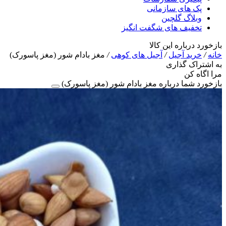
پک های سازمانی
وبلاگ گلچین
تخفیف های شگفت انگیز
بازخورد درباره این کالا
خانه
/
خرید آجیل
/
آجیل های کوهی
/
مغز بادام شور (مغز پاسورک)
به اشتراک گذاری
مرا اگاه کن
بازخورد شما درباره مغز بادام شور (مغز پاسورک)