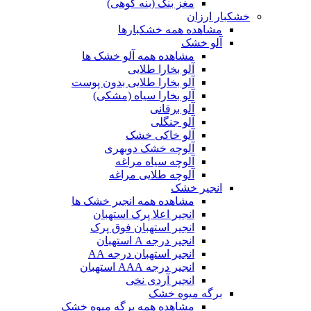
مغز بنک (بنه کوهی)
خشکبار ارزان
مشاهده همه خشکبارها
آلو خشک
مشاهده همه آلو خشک ها
آلو بخارا طلایی
آلو بخارا طلایی بدون پوست
آلو بخارا سیاه (مشکی)
آلو برقانی
آلو جنگلی
آلو خاکی خشک
آلوچه خشک دوبهری
آلوچه سیاه مراغه
آلوچه طلایی مراغه
انجیر خشک
مشاهده همه انجیر خشک ها
انجیر اعلا پرک استهبان
انجیر استهبان فوق پرک
انجیر درجه A استهبان
انجیر استهبان درجه AA
انجیر درجه AAA استهبان
انجیر آردی نخی
برگه میوه خشک
مشاهده همه برگه میوه خشک