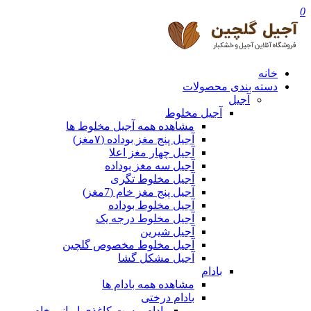
0
خانه
دسته بندی محصولات
آجیل
آجیل مخلوط
مشاهده همه آجیل مخلوط ها
آجیل پنج مغز بوداده (۷مغز)
آجیل چهار مغز اعلا
آجیل سه مغز بوداده
آجیل مخلوط تگری
آجیل پنج مغز خام (7مغز)
آجیل مخلوط بوداده
آجیل مخلوط درجه یک
آجیل شیرین
آجیل مخلوط مخصوص گلچین
آجیل مشکل گشا
بادام
مشاهده همه بادام ها
بادام درختی
بادام پوست کاغذی ایرانی خام