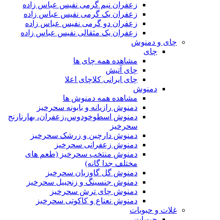
زعفران نیم گرمی نفیس عباس زاده
زعفران یک گرمی نفیس عباس زاده
زعفران دو گرمی نفیس عباس زاده
زعفران یک مثقالی نفیس عباس زاده
چای و دمنوش
چای
مشاهده همه چای ها
چای آتیش
چای ایرانی کلاچای اعلا
دمنوش
مشاهده همه دمنوش ها
دمنوش رازیانه و بابونه سحرخیز
دمنوش اسطوخودوس،زعفران، بهارنارنج
سحرخیز
دمنوش دارچین و زرشک سحرخیز
دمنوش زعفرانی سحرخیز
دمنوش منتخب سحرخیز (طعم های
مختلف جدا گانه)
دمنوش گل گاوزبان سحرخیز
دمنوش جنسینگ و زنجبیل سحرخیز
دمنوش چای ترش سحرخیز
دمنوش نعناع و کاکوتی سحرخیز
غلات و حبوبات
حبوبات