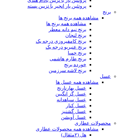
پروتئین بار با تزیین بادام هندی
پروتئین بار انجیر با تزیین پسته
برنج
مشاهده همه برنج ها
مشاهده همه برنج ها
برنج نیم دانه معطر
برنج لنجان
برنج کامفیروزی درجه یک
برنج عنبربو درجه یک
برنج چمپا
برنج طارم هاشمی
خورده برنج
برنج لاشه سرزمین
عسل
مشاهده همه عسل ها
عسل بهارنارنج
عسل گز انگبین
عسل سیاهدانه
عسل کنار
عسل گشنیز
عسل آویشن
محصولات عطاری
مشاهده همه محصولات عطاری
هل (۲مثقال)