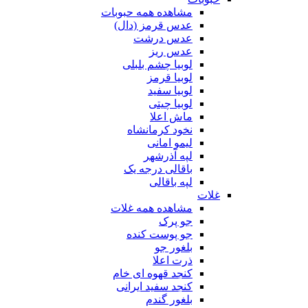
مشاهده همه حبوبات
عدس قرمز (دال)
عدس درشت
عدس ریز
لوبیا چشم بلبلی
لوبیا قرمز
لوبیا سفید
لوبیا چیتی
ماش اعلا
نخود کرمانشاه
لیمو امانی
لپه آذرشهر
باقالی درجه یک
لپه باقالی
غلات
مشاهده همه غلات
جو پرک
جو پوست کنده
بلغور جو
ذرت اعلا
کنجد قهوه ای خام
کنجد سفید ایرانی
بلغور گندم