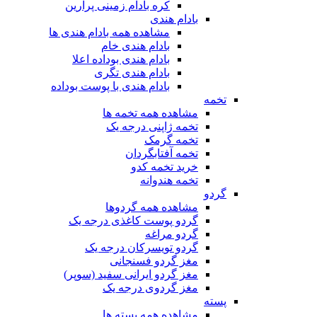
کره بادام زمینی پرارین
بادام هندی
مشاهده همه بادام هندی ها
بادام هندی خام
بادام هندی بوداده اعلا
بادام هندی تگری
بادام هندی با پوست بوداده
تخمه
مشاهده همه تخمه ها
تخمه ژاپنی درجه یک
تخمه گرمک
تخمه آفتابگردان
خرید تخمه کدو
تخمه هندوانه
گردو
مشاهده همه گردوها
گردو پوست کاغذی درجه یک
گردو مراغه
گردو تویسرکان درجه یک
مغز گردو فسنجانی
مغز گردو ایرانی سفید (سوپر)
مغز گردوی درجه یک
پسته
مشاهده همه پسته ها