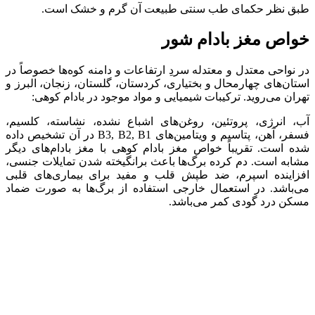
طبق نظر حکمای طب سنتی طبیعت آن گرم و خشک است.
خواص مغز بادام شور
در نواحی معتدل و معتدله سردِ ارتفاعات و دامنه کوه‌ها خصوصاً در
استان‌های چهارمحال و بختیاری، کردستان، گلستان، زنجان، البرز و
تهران می‌روید. ترکیبات شیمیایی و مواد موجود در بادام کوهی:
آب، انرژی، پروتئین، روغن‌های اشباع نشده، نشاسته، کلسیم،
فسفر، آهن، پتاسیم و ویتامین‌های B3, B2, B1 در آن تشخیص داده
شده است. تقریباً خواص مغز بادام کوهی با مغز بادام‌های دیگر
مشابه است. دم کرده برگ‌ها باعث برانگیخته شدن تمایلات جنسی،
افزاینده اسپرم، ضد طپش قلب و مفید برای بیماری‌های قلبی
می‌باشد. در استعمال خارجی استفاده از برگ‌ها به صورت ضماد
مسکن درد گودی کمر می‌باشد.