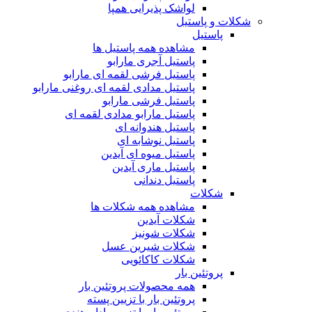
لواشک پذیرایی همپا
شکلات و پاستیل
پاستیل
مشاهده همه پاستیل ها
پاستیل آجری مارابو
پاستیل فرشی لقمه ای مارابو
پاستیل مدادی لقمه ای روغنی مارابو
پاستیل فرشی مارابو
پاستیل مارابو مدادی لقمه ای
پاستیل هندوانه ای
پاستیل نوشابه ای
پاستیل میوه ای آیدین
پاستیل ماری آیدین
پاستیل دندانی
شکلات
مشاهده همه شکلات ها
شکلات آیدین
شکلات شونیز
شکلات شیرین عسل
شکلات کاکائویی
پروتئین بار
همه محصولات پروتئین بار
پروتئین بار با تزیین پسته