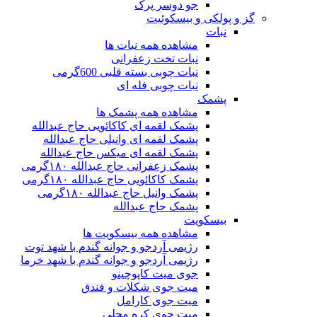
جو دوسر پرک
گز و پولکی و بیسکوئیت
نبات
مشاهده همه نبات ها
نبات تخت زعفرانی
نبات چوبی بسته قلبی 600گرمی
نبات چوبی فله ای
پشمک
مشاهده همه پشمک ها
پشمک لقمه ای کاکائویی حاج عبدالله
پشمک لقمه ای وانیلی حاج عبدالله
پشمک لقمه ای میکس حاج عبدالله
پشمک زعفرانی حاج عبدالله ۱۸۰گرمی
پشمک کاکائویی حاج عبدالله ۱۸۰گرمی
پشمک وانیل حاج عبدالله ۱۸۰گرمی
پشمک حاج عبدالله
بیسکویت
مشاهده همه بیسکویت ها
رژیمی آردجو و جوانه گندم با شهد توت
رژیمی آردجو و جوانه گندم با شهد خرما
جوی میت کاپوچینو
میت جوی شکلات و فندق
میت جوی کارامل
میت جوی کره محلی