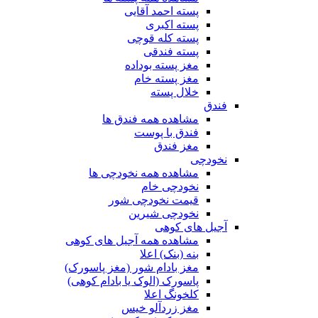
پسته احمد آقایی
پسته اکبری
پسته کله قوچی
پسته فندقی
مغز پسته بوداده
مغز پسته خام
خلال پسته
فندق
مشاهده همه فندق ها
فندق با پوست
مغز فندق
نخودچی
مشاهده همه نخودچی ها
نخودچی خام
قیمت نخودچی شور
نخودچی شیرین
آجیل های کوهی
مشاهده همه آجیل های کوهی
بنه (بنک) اعلا
مغز بادام شور (مغز پاسورک)
پاسورک (الوک یا بادام کوهی)
کلخونگ اعلا
مغز زردآلو خیس