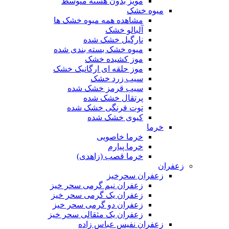
مویز بدون هسته متوسط
میوه خشک
مشاهده همه میوه خشک ها
آلبالو خشک
نارگیل خشک شده
میوه خشک بسته بندی شده
موز کشیده خشک
موز حلقه ای ارگانیک خشک
سیب زرد خشک
سیب قرمز خشک شده
پرتقال خشک شده
توت فرنگی خشک شده
کیوی خشک شده
خرما
خرما خاصویی
خرما پیارم
خرما قصب (زاهدی)
زعفران
زعفران سحرخیز
زعفران نیم گرمی سحر خیز
زعفران یک گرمی سحر خیز
زعفران دو گرمی سحر خیز
زعفران یک مثقالی سحر خیز
زعفران نفیس عباس زاده