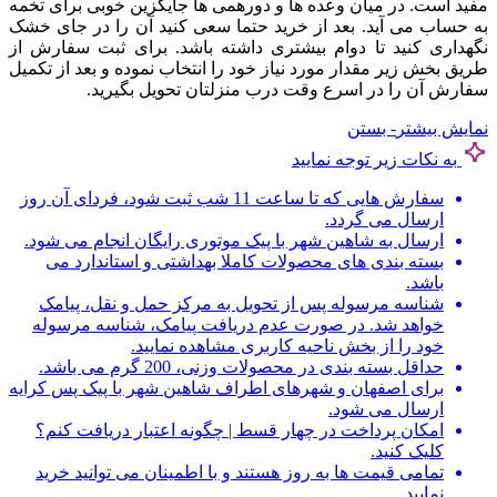
مفید است. در میان وعده ها و دورهمی ها جایگزین خوبی برای تخمه
به حساب می آید. بعد از خرید حتما سعی کنید آن را در جای خشک
نگهداری کنید تا دوام بیشتری داشته باشد. برای ثبت سفارش از
طریق بخش زیر مقدار مورد نیاز خود را انتخاب نموده و بعد از تکمیل
سفارش آن را در اسرع وقت درب منزلتان تحویل بگیرید.
نمایش بیشتر
- بستن
به نکات زیر توجه نمایید
سفارش هایی که تا ساعت 11 شب ثبت شود، فردای آن روز
ارسال می گردد.
ارسال به شاهین شهر با پیک موتوری رایگان انجام می شود.
بسته بندی های محصولات کاملا بهداشتی و استاندارد می
باشد.
شناسه مرسوله پس از تحویل به مرکز حمل و نقل، پیامک
خواهد شد. در صورت عدم دریافت پیامک، شناسه مرسوله
خود را از بخش ناحیه کاربری مشاهده نمایید.
حداقل بسته بندی در محصولات وزنی، 200 گرم می باشد.
برای اصفهان و شهرهای اطراف شاهین شهر با پیک پس کرایه
ارسال می شود.
امکان پرداخت در چهار قسط | چگونه اعتبار دریافت کنم؟
کلیک کنید.
تمامی قیمت ها به روز هستند و با اطمینان می توانید خرید
نمایید.