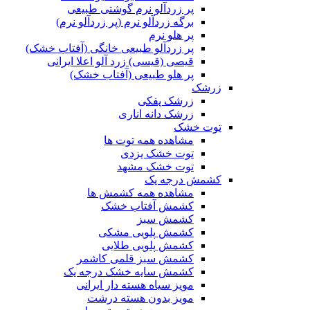
پر زردآلو نرم گوشتی طبیعی
برگه زردآلو نرم (پر زردآلو نرم)
پر هلو نرم
پر زردآلو طبیعی خانگی (آفتاب خشک)
قیصی (قیسی) زرد آلو اعلا ایرانی
پر هلو طبیعی (آفتاب خشک)
زرشک
زرشک پفکی
زرشک دانه اناری
توت خشک
مشاهده همه توت ها
توت خشک یزدی
توت خشک مشهد
کشمش درجه یک
مشاهده همه کشمش ها
کشمش آفتاب خشک
کشمش سبز
کشمش پلویی مشکی
کشمش پلویی طلایی
کشمش سبز قلمی کاشمر
کشمش سایه خشک درجه یک
مویز سیاه هسته دار ایرانی
مویز بدون هسته درشت