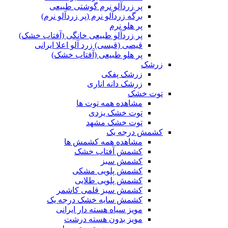
پر زردآلو نرم گوشتی طبیعی
برگه زردآلو نرم (پر زردآلو نرم)
پر هلو نرم
پر زردآلو طبیعی خانگی (آفتاب خشک)
قیصی (قیسی) زرد آلو اعلا ایرانی
پر هلو طبیعی (آفتاب خشک)
زرشک
زرشک پفکی
زرشک دانه اناری
توت خشک
مشاهده همه توت ها
توت خشک یزدی
توت خشک مشهد
کشمش درجه یک
مشاهده همه کشمش ها
کشمش آفتاب خشک
کشمش سبز
کشمش پلویی مشکی
کشمش پلویی طلایی
کشمش سبز قلمی کاشمر
کشمش سایه خشک درجه یک
مویز سیاه هسته دار ایرانی
مویز بدون هسته درشت