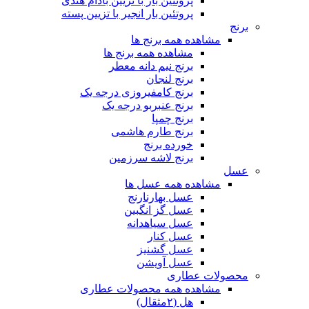
پروتئین بار با تزیین بادام هندی
پروتئین بار انجیر با تزیین پسته
برنج
مشاهده همه برنج ها
مشاهده همه برنج ها
برنج نیم دانه معطر
برنج لنجان
برنج کامفیروزی درجه یک
برنج عنبربو درجه یک
برنج چمپا
برنج طارم هاشمی
خورده برنج
برنج لاشه سرزمین
عسل
مشاهده همه عسل ها
عسل بهارنارنج
عسل گز انگبین
عسل سیاهدانه
عسل کنار
عسل گشنیز
عسل آویشن
محصولات عطاری
مشاهده همه محصولات عطاری
هل (۲مثقال)