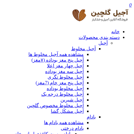
0
خانه
دسته بندی محصولات
آجیل
آجیل مخلوط
مشاهده همه آجیل مخلوط ها
آجیل پنج مغز بوداده (۷مغز)
آجیل چهار مغز اعلا
آجیل سه مغز بوداده
آجیل مخلوط تگری
آجیل پنج مغز خام (7مغز)
آجیل مخلوط بوداده
آجیل مخلوط درجه یک
آجیل شیرین
آجیل مخلوط مخصوص گلچین
آجیل مشکل گشا
بادام
مشاهده همه بادام ها
بادام درختی
بادام پوست کاغذی ایرانی خام