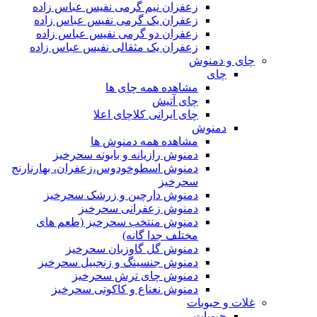
زعفران نیم گرمی نفیس عباس زاده
زعفران یک گرمی نفیس عباس زاده
زعفران دو گرمی نفیس عباس زاده
زعفران یک مثقالی نفیس عباس زاده
چای و دمنوش
چای
مشاهده همه چای ها
چای آتیش
چای ایرانی کلاچای اعلا
دمنوش
مشاهده همه دمنوش ها
دمنوش رازیانه و بابونه سحرخیز
دمنوش اسطوخودوس،زعفران، بهارنارنج
سحرخیز
دمنوش دارچین و زرشک سحرخیز
دمنوش زعفرانی سحرخیز
دمنوش منتخب سحرخیز (طعم های
مختلف جدا گانه)
دمنوش گل گاوزبان سحرخیز
دمنوش جنسینگ و زنجبیل سحرخیز
دمنوش چای ترش سحرخیز
دمنوش نعناع و کاکوتی سحرخیز
غلات و حبوبات
حبوبات