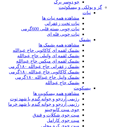
جو دوسر پرک
گز و پولکی و بیسکوئیت
نبات
مشاهده همه نبات ها
نبات تخت زعفرانی
نبات چوبی بسته قلبی 600گرمی
نبات چوبی فله ای
پشمک
مشاهده همه پشمک ها
پشمک لقمه ای کاکائویی حاج عبدالله
پشمک لقمه ای وانیلی حاج عبدالله
پشمک لقمه ای میکس حاج عبدالله
پشمک زعفرانی حاج عبدالله ۱۸۰گرمی
پشمک کاکائویی حاج عبدالله ۱۸۰گرمی
پشمک وانیل حاج عبدالله ۱۸۰گرمی
پشمک حاج عبدالله
بیسکویت
مشاهده همه بیسکویت ها
رژیمی آردجو و جوانه گندم با شهد توت
رژیمی آردجو و جوانه گندم با شهد خرما
جوی میت کاپوچینو
میت جوی شکلات و فندق
میت جوی کارامل
میت جوی کره محلی