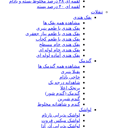
لقمه ای ۳۸ درصد مخلوط پسته و بادام
لقمه ای ۴۰ درصد پسته
تنقلات
پفک هندی
مشاهده همه پفک ها
پفک هندی با طعم پنیری
پفک هندی با طعم پیاز جعفری
پفک هندی با طعم کچاپ
پفک هندی خام مسطح
پفک هندی خام لوله ای
پفک هندی آماده لوله ای
گندمک
مشاهده همه گندمک ها
پفیلا پنیری
حاجی بادام
شاهدانه درجه یک
برنجک اعلا
گندمک (گندم شور)
گندم شیرین
گندم و شاهدانه مخلوط
لواشک
لواشک پذیرایی نارتام
لواشک میکس فروت
لواشک پذیرایی آذر آدا