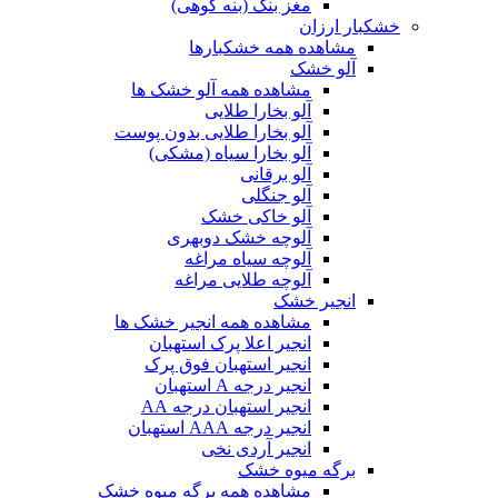
مغز بنک (بنه کوهی)
خشکبار ارزان
مشاهده همه خشکبارها
آلو خشک
مشاهده همه آلو خشک ها
آلو بخارا طلایی
آلو بخارا طلایی بدون پوست
آلو بخارا سیاه (مشکی)
آلو برقانی
آلو جنگلی
آلو خاکی خشک
آلوچه خشک دوبهری
آلوچه سیاه مراغه
آلوچه طلایی مراغه
انجیر خشک
مشاهده همه انجیر خشک ها
انجیر اعلا پرک استهبان
انجیر استهبان فوق پرک
انجیر درجه A استهبان
انجیر استهبان درجه AA
انجیر درجه AAA استهبان
انجیر آردی نخی
برگه میوه خشک
مشاهده همه برگه میوه خشک