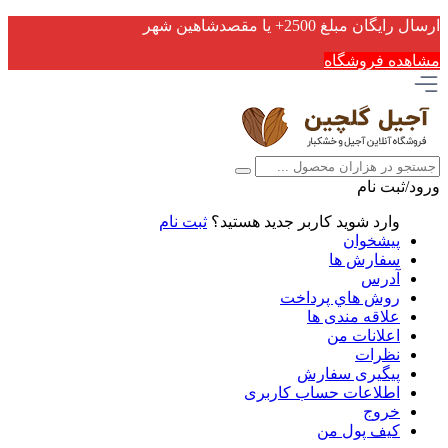
ارسال رایگان مبلغ 2500+ یا مقصدشاهین شهر
مشاهده فروشگاه
ورود/ثبت نام
وارد شوید
کاربر جدید هستید؟
ثبت نام
پیشخوان
سفارش ها
آدرس
روش هاي پرداخت
علاقه مندی ها
اعلانات من
نظرات
پیگیری سفارش
اطلاعات حساب كاربری
خروج
کیف پول من