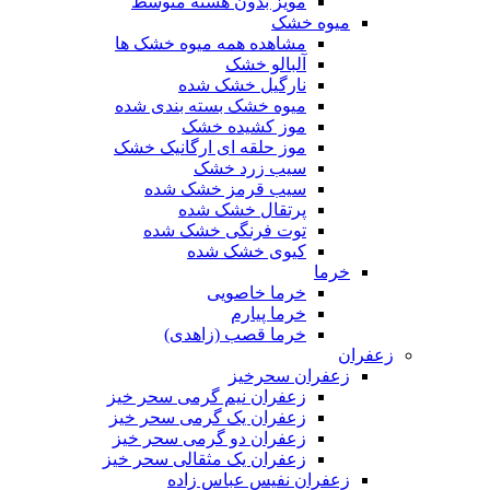
مویز بدون هسته متوسط
میوه خشک
مشاهده همه میوه خشک ها
آلبالو خشک
نارگیل خشک شده
میوه خشک بسته بندی شده
موز کشیده خشک
موز حلقه ای ارگانیک خشک
سیب زرد خشک
سیب قرمز خشک شده
پرتقال خشک شده
توت فرنگی خشک شده
کیوی خشک شده
خرما
خرما خاصویی
خرما پیارم
خرما قصب (زاهدی)
زعفران
زعفران سحرخیز
زعفران نیم گرمی سحر خیز
زعفران یک گرمی سحر خیز
زعفران دو گرمی سحر خیز
زعفران یک مثقالی سحر خیز
زعفران نفیس عباس زاده