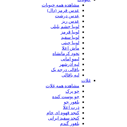
مشاهده همه حبوبات
عدس قرمز (دال)
عدس درشت
عدس ریز
لوبیا چشم بلبلی
لوبیا قرمز
لوبیا سفید
لوبیا چیتی
ماش اعلا
نخود کرمانشاه
لیمو امانی
لپه آذرشهر
باقالی درجه یک
لپه باقالی
غلات
مشاهده همه غلات
جو پرک
جو پوست کنده
بلغور جو
ذرت اعلا
کنجد قهوه ای خام
کنجد سفید ایرانی
بلغور گندم