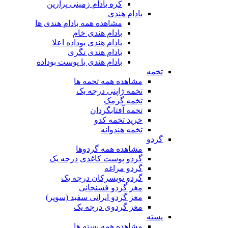
کره بادام زمینی پرارین
بادام هندی
مشاهده همه بادام هندی ها
بادام هندی خام
بادام هندی بوداده اعلا
بادام هندی تگری
بادام هندی با پوست بوداده
تخمه
مشاهده همه تخمه ها
تخمه ژاپنی درجه یک
تخمه گرمک
تخمه آفتابگردان
خرید تخمه کدو
تخمه هندوانه
گردو
مشاهده همه گردوها
گردو پوست کاغذی درجه یک
گردو مراغه
گردو تویسرکان درجه یک
مغز گردو فسنجانی
مغز گردو ایرانی سفید (سوپر)
مغز گردوی درجه یک
پسته
مشاهده همه پسته ها