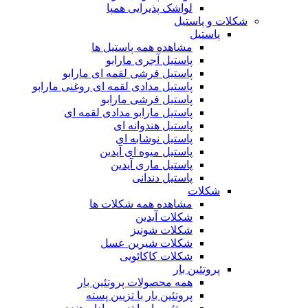
لواشک پذیرایی همپا
شکلات و پاستیل
پاستیل
مشاهده همه پاستیل ها
پاستیل آجری مارابو
پاستیل فرشی لقمه ای مارابو
پاستیل مدادی لقمه ای روغنی مارابو
پاستیل فرشی مارابو
پاستیل مارابو مدادی لقمه ای
پاستیل هندوانه ای
پاستیل نوشابه ای
پاستیل میوه ای آیدین
پاستیل ماری آیدین
پاستیل دندانی
شکلات
مشاهده همه شکلات ها
شکلات آیدین
شکلات شونیز
شکلات شیرین عسل
شکلات کاکائویی
پروتئین بار
همه محصولات پروتئین بار
پروتئین بار با تزیین پسته