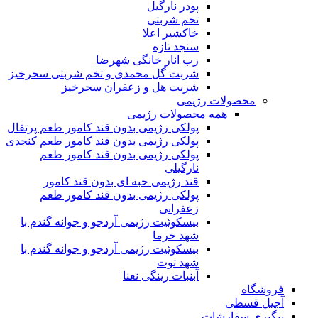
پودر نارگیل
تخم شربتی
خاکشیر اعلا
سنجد تازه
رب انار خانگی شهرضا
شربت گل محمدی و تخم شربتی سحرخیز
شربت هل و زعفران سحرخیز
محصولات رژیمی
همه محصولات رژیمی
پولکی رژیمی بدون قند کامور طعم پرتقال
پولکی رژیمی بدون قند کامور طعم کنجدی
پولکی رژیمی بدون قند کامور طعم
نارگیلی
قند رژیمی حبه ای بدون قند کامور
پولکی رژیمی بدون قند کامور طعم
زعفرانی
بيسکوئيت رژیمی آردجو و جوانه گندم با
شهد خرما
بيسکوئيت رژیمی آردجو و جوانه گندم با
شهد توت
آبنبات رینگی نعنا
فروشگاه
آجیل قسطی
پیگیری سفارشات