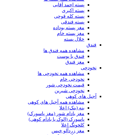
پسته احمد آقایی
پسته اکبری
پسته کله قوچی
پسته فندقی
مغز پسته بوداده
مغز پسته خام
خلال پسته
فندق
مشاهده همه فندق ها
فندق با پوست
مغز فندق
نخودچی
مشاهده همه نخودچی ها
نخودچی خام
قیمت نخودچی شور
نخودچی شیرین
آجیل های کوهی
مشاهده همه آجیل های کوهی
بنه (بنک) اعلا
مغز بادام شور (مغز پاسورک)
پاسورک (الوک یا بادام کوهی)
کلخونگ اعلا
مغز زردآلو خیس