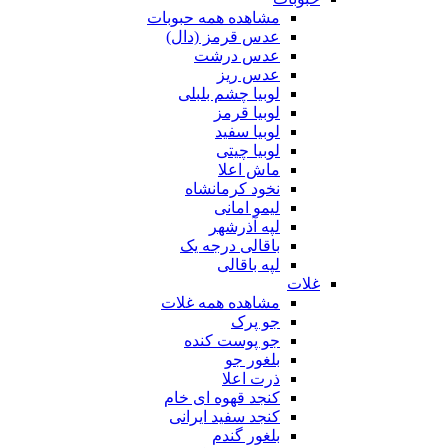
مشاهده همه حبوبات
عدس قرمز (دال)
عدس درشت
عدس ریز
لوبیا چشم بلبلی
لوبیا قرمز
لوبیا سفید
لوبیا چیتی
ماش اعلا
نخود کرمانشاه
لیمو امانی
لپه آذرشهر
باقالی درجه یک
لپه باقالی
غلات
مشاهده همه غلات
جو پرک
جو پوست کنده
بلغور جو
ذرت اعلا
کنجد قهوه ای خام
کنجد سفید ایرانی
بلغور گندم