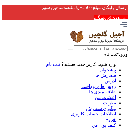
ارسال رایگان مبلغ 2500+ یا مقصدشاهین شهر
مشاهده فروشگاه
ورود/ثبت نام
وارد شوید
کاربر جدید هستید؟
ثبت نام
پیشخوان
سفارش ها
آدرس
روش هاي پرداخت
علاقه مندی ها
اعلانات من
نظرات
پیگیری سفارش
اطلاعات حساب كاربری
خروج
کیف پول من