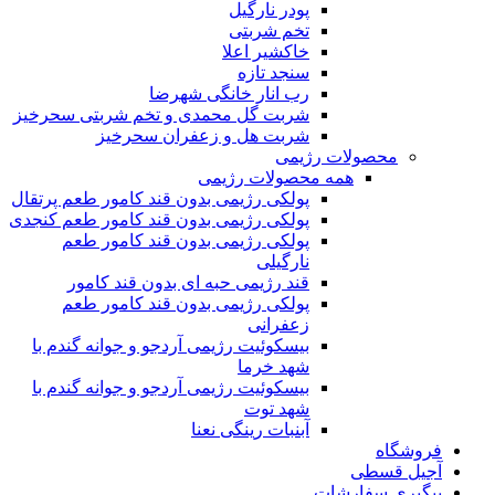
پودر نارگیل
تخم شربتی
خاکشیر اعلا
سنجد تازه
رب انار خانگی شهرضا
شربت گل محمدی و تخم شربتی سحرخیز
شربت هل و زعفران سحرخیز
محصولات رژیمی
همه محصولات رژیمی
پولکی رژیمی بدون قند کامور طعم پرتقال
پولکی رژیمی بدون قند کامور طعم کنجدی
پولکی رژیمی بدون قند کامور طعم
نارگیلی
قند رژیمی حبه ای بدون قند کامور
پولکی رژیمی بدون قند کامور طعم
زعفرانی
بيسکوئيت رژیمی آردجو و جوانه گندم با
شهد خرما
بيسکوئيت رژیمی آردجو و جوانه گندم با
شهد توت
آبنبات رینگی نعنا
فروشگاه
آجیل قسطی
پیگیری سفارشات