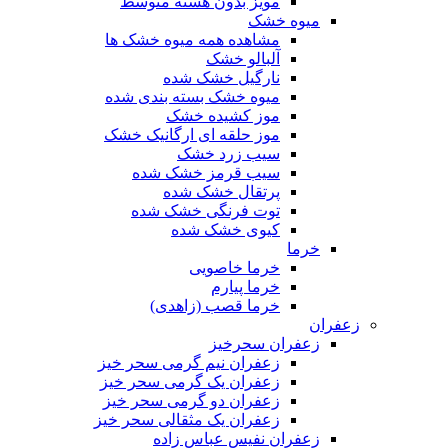
مویز بدون هسته متوسط
میوه خشک
مشاهده همه میوه خشک ها
آلبالو خشک
نارگیل خشک شده
میوه خشک بسته بندی شده
موز کشیده خشک
موز حلقه ای ارگانیک خشک
سیب زرد خشک
سیب قرمز خشک شده
پرتقال خشک شده
توت فرنگی خشک شده
کیوی خشک شده
خرما
خرما خاصویی
خرما پیارم
خرما قصب (زاهدی)
زعفران
زعفران سحرخیز
زعفران نیم گرمی سحر خیز
زعفران یک گرمی سحر خیز
زعفران دو گرمی سحر خیز
زعفران یک مثقالی سحر خیز
زعفران نفیس عباس زاده