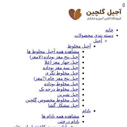
0
خانه
دسته بندی محصولات
آجیل
آجیل مخلوط
مشاهده همه آجیل مخلوط ها
آجیل پنج مغز بوداده (۷مغز)
آجیل چهار مغز اعلا
آجیل سه مغز بوداده
آجیل مخلوط تگری
آجیل پنج مغز خام (7مغز)
آجیل مخلوط بوداده
آجیل مخلوط درجه یک
آجیل شیرین
آجیل مخلوط مخصوص گلچین
آجیل مشکل گشا
بادام
مشاهده همه بادام ها
بادام درختی
بادام پوست کاغذی ایرانی خام