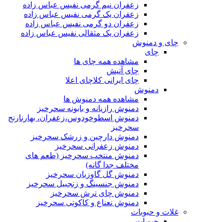
زعفران نیم گرمی نفیس عباس زاده
زعفران یک گرمی نفیس عباس زاده
زعفران دو گرمی نفیس عباس زاده
زعفران یک مثقالی نفیس عباس زاده
چای و دمنوش
چای
مشاهده همه چای ها
چای آتیش
چای ایرانی کلاچای اعلا
دمنوش
مشاهده همه دمنوش ها
دمنوش رازیانه و بابونه سحرخیز
دمنوش اسطوخودوس،زعفران، بهارنارنج
سحرخیز
دمنوش دارچین و زرشک سحرخیز
دمنوش زعفرانی سحرخیز
دمنوش منتخب سحرخیز (طعم های
مختلف جدا گانه)
دمنوش گل گاوزبان سحرخیز
دمنوش جنسینگ و زنجبیل سحرخیز
دمنوش چای ترش سحرخیز
دمنوش نعناع و کاکوتی سحرخیز
غلات و حبوبات
حبوبات