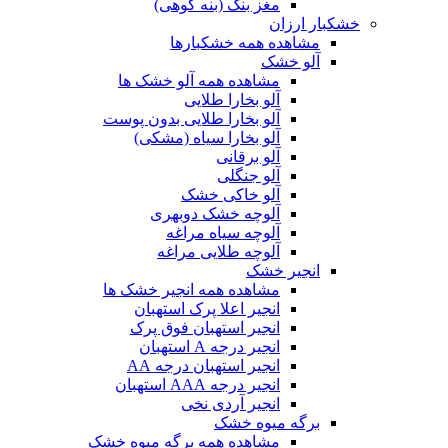
مغز بنک (بنه کوهی)
خشکبار ارزان
مشاهده همه خشکبارها
آلو خشک
مشاهده همه آلو خشک ها
آلو بخارا طلایی
آلو بخارا طلایی بدون پوست
آلو بخارا سیاه (مشکی)
آلو برقانی
آلو جنگلی
آلو خاکی خشک
آلوچه خشک دوبهری
آلوچه سیاه مراغه
آلوچه طلایی مراغه
انجیر خشک
مشاهده همه انجیر خشک ها
انجیر اعلا پرک استهبان
انجیر استهبان فوق پرک
انجیر درجه A استهبان
انجیر استهبان درجه AA
انجیر درجه AAA استهبان
انجیر آردی نخی
برگه میوه خشک
مشاهده همه برگه میوه خشک