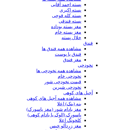
پسته احمد آقایی
پسته اکبری
پسته کله قوچی
پسته فندقی
مغز پسته بوداده
مغز پسته خام
خلال پسته
فندق
مشاهده همه فندق ها
فندق با پوست
مغز فندق
نخودچی
مشاهده همه نخودچی ها
نخودچی خام
قیمت نخودچی شور
نخودچی شیرین
آجیل های کوهی
مشاهده همه آجیل های کوهی
بنه (بنک) اعلا
مغز بادام شور (مغز پاسورک)
پاسورک (الوک یا بادام کوهی)
کلخونگ اعلا
مغز زردآلو خیس