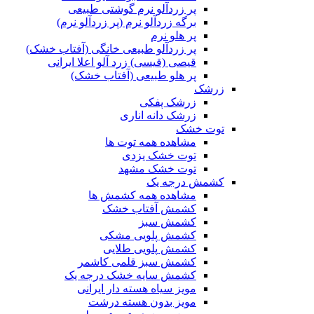
پر زردآلو نرم گوشتی طبیعی
برگه زردآلو نرم (پر زردآلو نرم)
پر هلو نرم
پر زردآلو طبیعی خانگی (آفتاب خشک)
قیصی (قیسی) زرد آلو اعلا ایرانی
پر هلو طبیعی (آفتاب خشک)
زرشک
زرشک پفکی
زرشک دانه اناری
توت خشک
مشاهده همه توت ها
توت خشک یزدی
توت خشک مشهد
کشمش درجه یک
مشاهده همه کشمش ها
کشمش آفتاب خشک
کشمش سبز
کشمش پلویی مشکی
کشمش پلویی طلایی
کشمش سبز قلمی کاشمر
کشمش سایه خشک درجه یک
مویز سیاه هسته دار ایرانی
مویز بدون هسته درشت