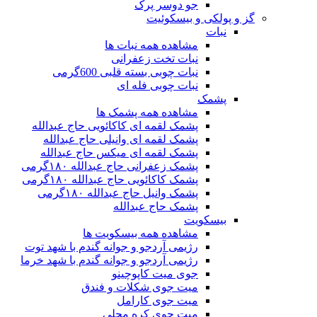
جو دوسر پرک
گز و پولکی و بیسکوئیت
نبات
مشاهده همه نبات ها
نبات تخت زعفرانی
نبات چوبی بسته قلبی 600گرمی
نبات چوبی فله ای
پشمک
مشاهده همه پشمک ها
پشمک لقمه ای کاکائویی حاج عبدالله
پشمک لقمه ای وانیلی حاج عبدالله
پشمک لقمه ای میکس حاج عبدالله
پشمک زعفرانی حاج عبدالله ۱۸۰گرمی
پشمک کاکائویی حاج عبدالله ۱۸۰گرمی
پشمک وانیل حاج عبدالله ۱۸۰گرمی
پشمک حاج عبدالله
بیسکویت
مشاهده همه بیسکویت ها
رژیمی آردجو و جوانه گندم با شهد توت
رژیمی آردجو و جوانه گندم با شهد خرما
جوی میت کاپوچینو
میت جوی شکلات و فندق
میت جوی کارامل
میت جوی کره محلی