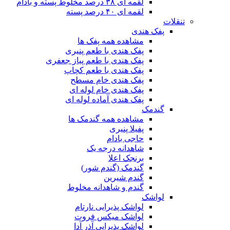
لقمه ای ۳۸ درصد مخلوط پسته و بادام
لقمه ای ۴۰ درصد پسته
تنقلات
پفک هندی
مشاهده همه پفک ها
پفک هندی با طعم پنیری
پفک هندی با طعم پیاز جعفری
پفک هندی با طعم کچاپ
پفک هندی خام مسطح
پفک هندی خام لوله ای
پفک هندی آماده لوله ای
گندمک
مشاهده همه گندمک ها
پفیلا پنیری
حاجی بادام
شاهدانه درجه یک
برنجک اعلا
گندمک (گندم شور)
گندم شیرین
گندم و شاهدانه مخلوط
لواشک
لواشک پذیرایی نارتام
لواشک میکس فروت
لواشک پذیرایی آذر آدا