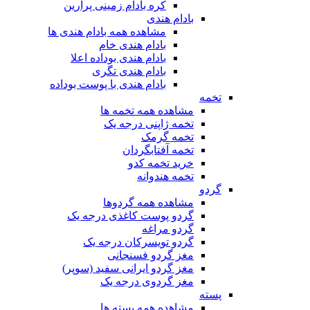
کره بادام زمینی پرارین
بادام هندی
مشاهده همه بادام هندی ها
بادام هندی خام
بادام هندی بوداده اعلا
بادام هندی تگری
بادام هندی با پوست بوداده
تخمه
مشاهده همه تخمه ها
تخمه ژاپنی درجه یک
تخمه گرمک
تخمه آفتابگردان
خرید تخمه کدو
تخمه هندوانه
گردو
مشاهده همه گردوها
گردو پوست کاغذی درجه یک
گردو مراغه
گردو تویسرکان درجه یک
مغز گردو فسنجانی
مغز گردو ایرانی سفید (سوپر)
مغز گردوی درجه یک
پسته
مشاهده همه پسته ها