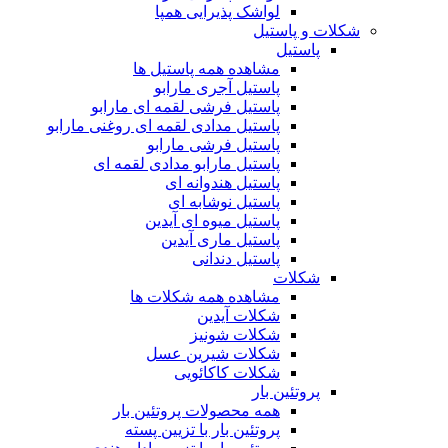
لواشک پذیرایی همپا
شکلات و پاستیل
پاستیل
مشاهده همه پاستیل ها
پاستیل آجری مارابو
پاستیل فرشی لقمه ای مارابو
پاستیل مدادی لقمه ای روغنی مارابو
پاستیل فرشی مارابو
پاستیل مارابو مدادی لقمه ای
پاستیل هندوانه ای
پاستیل نوشابه ای
پاستیل میوه ای آیدین
پاستیل ماری آیدین
پاستیل دندانی
شکلات
مشاهده همه شکلات ها
شکلات آیدین
شکلات شونیز
شکلات شیرین عسل
شکلات کاکائویی
پروتئین بار
همه محصولات پروتئین بار
پروتئین بار با تزیین پسته