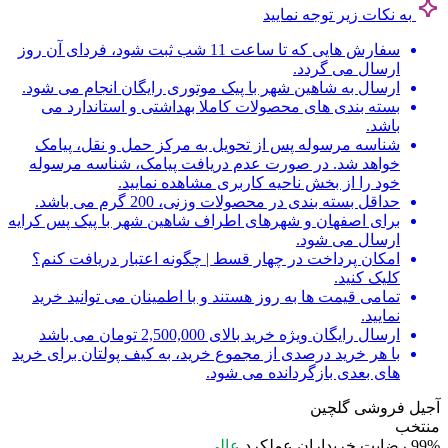
به نکات زیر توجه نمایید
سفارش هایی که تا ساعت 11 شب ثبت شود، فردای آن روز
ارسال می گردد.
ارسال به شاهین شهر با پیک موتوری رایگان انجام می شود.
بسته بندی های محصولات کاملا بهداشتی و استاندارد می
باشد.
شناسه مرسوله پس از تحویل به مرکز حمل و نقل، پیامک
خواهد شد. در صورت عدم دریافت پیامک، شناسه مرسوله
خود را از بخش ناحیه کاربری مشاهده نمایید.
حداقل بسته بندی در محصولات وزنی، 200 گرم می باشد.
برای اصفهان و شهرهای اطراف شاهین شهر با پیک پس کرایه
ارسال می شود.
امکان پرداخت در چهار قسط | چگونه اعتبار دریافت کنم؟
کلیک کنید.
تمامی قیمت ها به روز هستند و با اطمینان می توانید خرید
نمایید.
ارسال رایگان ویژه خرید بالای 2,500,000 تومان می باشد
با هر خرید درصدی از مجموع خرید، به کیف پولتان برای خرید
های بعدی بازگردانده می شود.
آجیل فروشی گلچین
منتخب
99%
رضایت خریداران
عملکرد
عالی