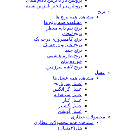
پروتئین بار با تزیین بادام هندی
پروتئین بار انجیر با تزیین پسته
برنج
مشاهده همه برنج ها
مشاهده همه برنج ها
برنج نیم دانه معطر
برنج لنجان
برنج کامفیروزی درجه یک
برنج عنبربو درجه یک
برنج چمپا
برنج طارم هاشمی
خورده برنج
برنج لاشه سرزمین
عسل
مشاهده همه عسل ها
عسل بهارنارنج
عسل گز انگبین
عسل سیاهدانه
عسل کنار
عسل گشنیز
عسل آویشن
محصولات عطاری
مشاهده همه محصولات عطاری
هل (۲مثقال)