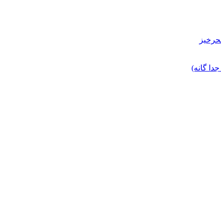
حرخیز
ا گانه)