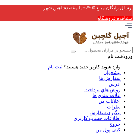
ارسال رایگان مبلغ 2500+ یا مقصدشاهین شهر
مشاهده فروشگاه
ورود/ثبت نام
وارد شوید
کاربر جدید هستید؟
ثبت نام
پیشخوان
سفارش ها
آدرس
روش هاي پرداخت
علاقه مندی ها
اعلانات من
نظرات
پیگیری سفارش
اطلاعات حساب كاربری
خروج
کیف پول من