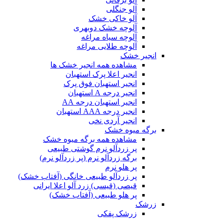
آلو جنگلی
آلو خاکی خشک
آلوچه خشک دوبهری
آلوچه سیاه مراغه
آلوچه طلایی مراغه
انجیر خشک
مشاهده همه انجیر خشک ها
انجیر اعلا پرک استهبان
انجیر استهبان فوق پرک
انجیر درجه A استهبان
انجیر استهبان درجه AA
انجیر درجه AAA استهبان
انجیر آردی نخی
برگه میوه خشک
مشاهده همه برگه میوه خشک
پر زردآلو نرم گوشتی طبیعی
برگه زردآلو نرم (پر زردآلو نرم)
پر هلو نرم
پر زردآلو طبیعی خانگی (آفتاب خشک)
قیصی (قیسی) زرد آلو اعلا ایرانی
پر هلو طبیعی (آفتاب خشک)
زرشک
زرشک پفکی