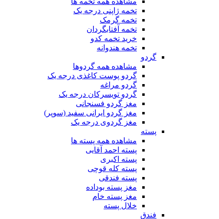
مشاهده همه تخمه ها
تخمه ژاپنی درجه یک
تخمه گرمک
تخمه آفتابگردان
خرید تخمه کدو
تخمه هندوانه
گردو
مشاهده همه گردوها
گردو پوست کاغذی درجه یک
گردو مراغه
گردو تویسرکان درجه یک
مغز گردو فسنجانی
مغز گردو ایرانی سفید (سوپر)
مغز گردوی درجه یک
پسته
مشاهده همه پسته ها
پسته احمد آقایی
پسته اکبری
پسته کله قوچی
پسته فندقی
مغز پسته بوداده
مغز پسته خام
خلال پسته
فندق