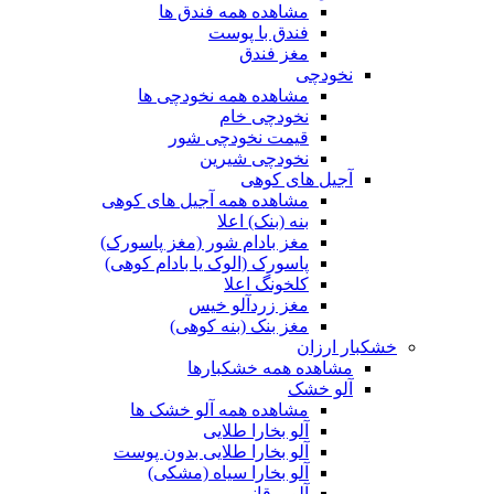
مشاهده همه فندق ها
فندق با پوست
مغز فندق
نخودچی
مشاهده همه نخودچی ها
نخودچی خام
قیمت نخودچی شور
نخودچی شیرین
آجیل های کوهی
مشاهده همه آجیل های کوهی
بنه (بنک) اعلا
مغز بادام شور (مغز پاسورک)
پاسورک (الوک یا بادام کوهی)
کلخونگ اعلا
مغز زردآلو خیس
مغز بنک (بنه کوهی)
خشکبار ارزان
مشاهده همه خشکبارها
آلو خشک
مشاهده همه آلو خشک ها
آلو بخارا طلایی
آلو بخارا طلایی بدون پوست
آلو بخارا سیاه (مشکی)
آلو برقانی