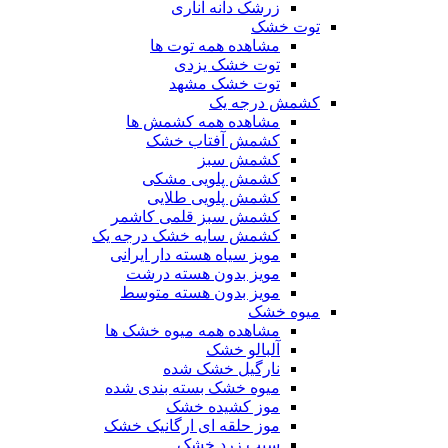
زرشک دانه اناری
توت خشک
مشاهده همه توت ها
توت خشک یزدی
توت خشک مشهد
کشمش درجه یک
مشاهده همه کشمش ها
کشمش آفتاب خشک
کشمش سبز
کشمش پلویی مشکی
کشمش پلویی طلایی
کشمش سبز قلمی کاشمر
کشمش سایه خشک درجه یک
مویز سیاه هسته دار ایرانی
مویز بدون هسته درشت
مویز بدون هسته متوسط
میوه خشک
مشاهده همه میوه خشک ها
آلبالو خشک
نارگیل خشک شده
میوه خشک بسته بندی شده
موز کشیده خشک
موز حلقه ای ارگانیک خشک
سیب زرد خشک