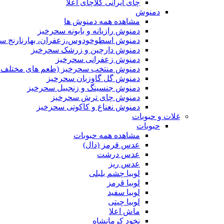
چای ایرانی کلاچای اعلا
دمنوش
مشاهده همه دمنوش ها
دمنوش رازیانه و بابونه سحرخیز
دمنوش اسطوخودوس،زعفران، بهارنارنج س
دمنوش دارچین و زرشک سحرخیز
دمنوش زعفرانی سحرخیز
دمنوش منتخب سحرخیز (طعم های مختلف جد
دمنوش گل گاوزبان سحرخیز
دمنوش جنسینگ و زنجبیل سحرخیز
دمنوش چای ترش سحرخیز
دمنوش نعناع و کاکوتی سحرخیز
غلات و حبوبات
حبوبات
مشاهده همه حبوبات
عدس قرمز (دال)
عدس درشت
عدس ریز
لوبیا چشم بلبلی
لوبیا قرمز
لوبیا سفید
لوبیا چیتی
ماش اعلا
نخود کرمانشاه