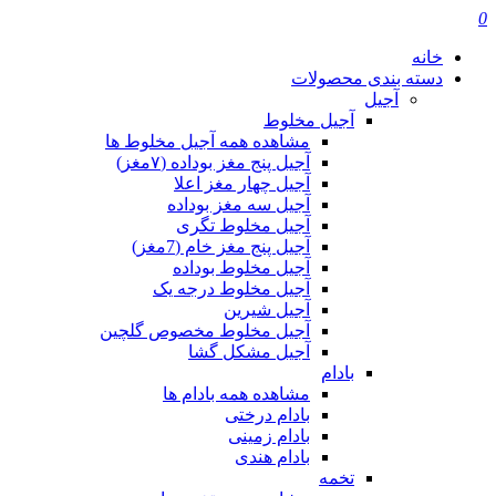
0
خانه
دسته بندی محصولات
آجیل
آجیل مخلوط
مشاهده همه آجیل مخلوط ها
آجیل پنج مغز بوداده (۷مغز)
آجیل چهار مغز اعلا
آجیل سه مغز بوداده
آجیل مخلوط تگری
آجیل پنج مغز خام (7مغز)
آجیل مخلوط بوداده
آجیل مخلوط درجه یک
آجیل شیرین
آجیل مخلوط مخصوص گلچین
آجیل مشکل گشا
بادام
مشاهده همه بادام ها
بادام درختی
بادام زمینی
بادام هندی
تخمه