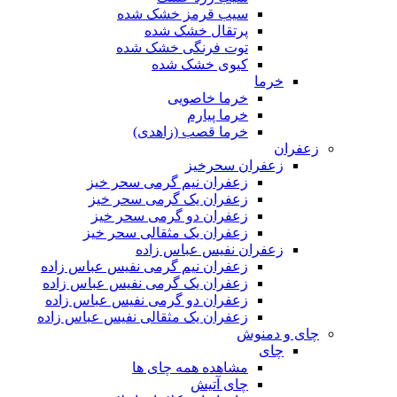
سیب قرمز خشک شده
پرتقال خشک شده
توت فرنگی خشک شده
کیوی خشک شده
خرما
خرما خاصویی
خرما پیارم
خرما قصب (زاهدی)
زعفران
زعفران سحرخیز
زعفران نیم گرمی سحر خیز
زعفران یک گرمی سحر خیز
زعفران دو گرمی سحر خیز
زعفران یک مثقالی سحر خیز
زعفران نفیس عباس زاده
زعفران نیم گرمی نفیس عباس زاده
زعفران یک گرمی نفیس عباس زاده
زعفران دو گرمی نفیس عباس زاده
زعفران یک مثقالی نفیس عباس زاده
چای و دمنوش
چای
مشاهده همه چای ها
چای آتیش