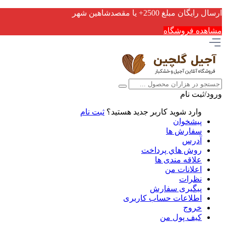
ارسال رایگان مبلغ 2500+ یا مقصدشاهین شهر
مشاهده فروشگاه
ورود/ثبت نام
وارد شوید
کاربر جدید هستید؟
ثبت نام
پیشخوان
سفارش ها
آدرس
روش هاي پرداخت
علاقه مندی ها
اعلانات من
نظرات
پیگیری سفارش
اطلاعات حساب كاربری
خروج
کیف پول من