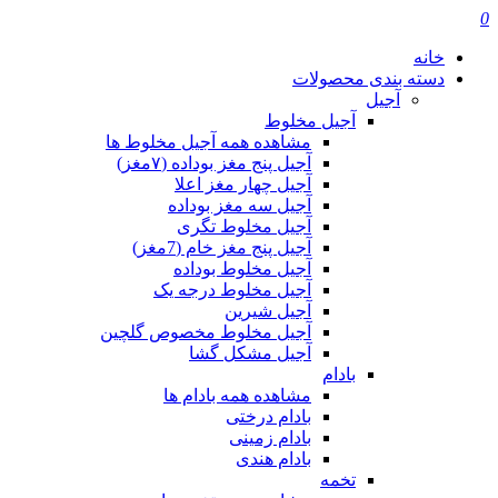
0
خانه
دسته بندی محصولات
آجیل
آجیل مخلوط
مشاهده همه آجیل مخلوط ها
آجیل پنج مغز بوداده (۷مغز)
آجیل چهار مغز اعلا
آجیل سه مغز بوداده
آجیل مخلوط تگری
آجیل پنج مغز خام (7مغز)
آجیل مخلوط بوداده
آجیل مخلوط درجه یک
آجیل شیرین
آجیل مخلوط مخصوص گلچین
آجیل مشکل گشا
بادام
مشاهده همه بادام ها
بادام درختی
بادام زمینی
بادام هندی
تخمه