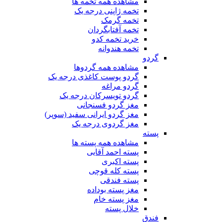
مشاهده همه تخمه ها
تخمه ژاپنی درجه یک
تخمه گرمک
تخمه آفتابگردان
خرید تخمه کدو
تخمه هندوانه
گردو
مشاهده همه گردوها
گردو پوست کاغذی درجه یک
گردو مراغه
گردو تویسرکان درجه یک
مغز گردو فسنجانی
مغز گردو ایرانی سفید (سوپر)
مغز گردوی درجه یک
پسته
مشاهده همه پسته ها
پسته احمد آقایی
پسته اکبری
پسته کله قوچی
پسته فندقی
مغز پسته بوداده
مغز پسته خام
خلال پسته
فندق