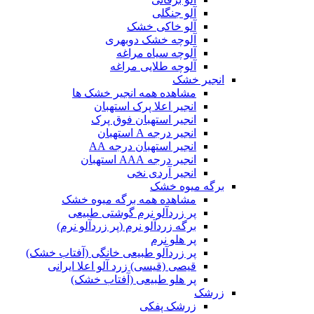
آلو جنگلی
آلو خاکی خشک
آلوچه خشک دوبهری
آلوچه سیاه مراغه
آلوچه طلایی مراغه
انجیر خشک
مشاهده همه انجیر خشک ها
انجیر اعلا پرک استهبان
انجیر استهبان فوق پرک
انجیر درجه A استهبان
انجیر استهبان درجه AA
انجیر درجه AAA استهبان
انجیر آردی نخی
برگه میوه خشک
مشاهده همه برگه میوه خشک
پر زردآلو نرم گوشتی طبیعی
برگه زردآلو نرم (پر زردآلو نرم)
پر هلو نرم
پر زردآلو طبیعی خانگی (آفتاب خشک)
قیصی (قیسی) زرد آلو اعلا ایرانی
پر هلو طبیعی (آفتاب خشک)
زرشک
زرشک پفکی