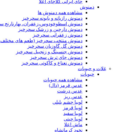
چای ایرانی کلاچای اعلا
دمنوش
مشاهده همه دمنوش ها
دمنوش رازیانه و بابونه سحرخیز
دمنوش اسطوخودوس،زعفران، بهارنارنج س
دمنوش دارچین و زرشک سحرخیز
دمنوش زعفرانی سحرخیز
دمنوش منتخب سحرخیز (طعم های مختلف جد
دمنوش گل گاوزبان سحرخیز
دمنوش جنسینگ و زنجبیل سحرخیز
دمنوش چای ترش سحرخیز
دمنوش نعناع و کاکوتی سحرخیز
غلات و حبوبات
حبوبات
مشاهده همه حبوبات
عدس قرمز (دال)
عدس درشت
عدس ریز
لوبیا چشم بلبلی
لوبیا قرمز
لوبیا سفید
لوبیا چیتی
ماش اعلا
نخود کرمانشاه