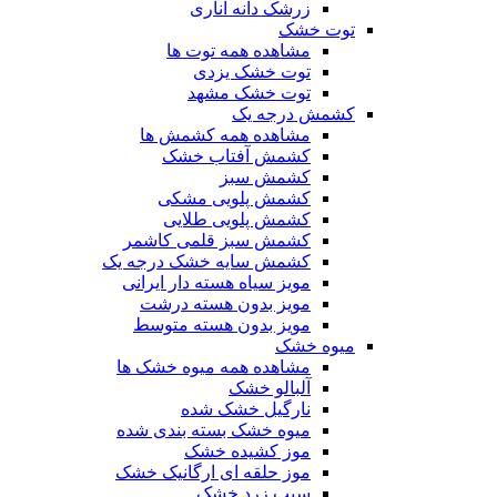
زرشک دانه اناری
توت خشک
مشاهده همه توت ها
توت خشک یزدی
توت خشک مشهد
کشمش درجه یک
مشاهده همه کشمش ها
کشمش آفتاب خشک
کشمش سبز
کشمش پلویی مشکی
کشمش پلویی طلایی
کشمش سبز قلمی کاشمر
کشمش سایه خشک درجه یک
مویز سیاه هسته دار ایرانی
مویز بدون هسته درشت
مویز بدون هسته متوسط
میوه خشک
مشاهده همه میوه خشک ها
آلبالو خشک
نارگیل خشک شده
میوه خشک بسته بندی شده
موز کشیده خشک
موز حلقه ای ارگانیک خشک
سیب زرد خشک