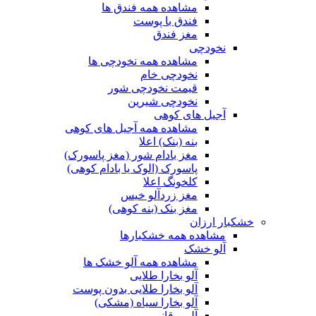
مشاهده همه فندق ها
فندق با پوست
مغز فندق
نخودچی
مشاهده همه نخودچی ها
نخودچی خام
قیمت نخودچی شور
نخودچی شیرین
آجیل های کوهی
مشاهده همه آجیل های کوهی
بنه (بنک) اعلا
مغز بادام شور (مغز پاسورک)
پاسورک (الوک یا بادام کوهی)
کلخونگ اعلا
مغز زردآلو خیس
مغز بنک (بنه کوهی)
خشکبار ارزان
مشاهده همه خشکبارها
آلو خشک
مشاهده همه آلو خشک ها
آلو بخارا طلایی
آلو بخارا طلایی بدون پوست
آلو بخارا سیاه (مشکی)
آلو برقانی