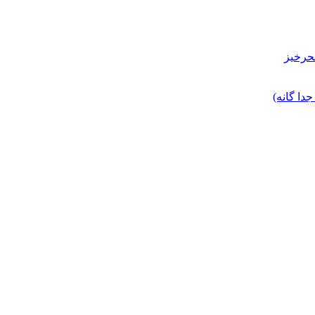
حرخیز
ا گانه)