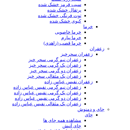
سیب قرمز خشک شده
پرتقال خشک شده
توت فرنگی خشک شده
کیوی خشک شده
خرما
خرما خاصویی
خرما پیارم
خرما قصب (زاهدی)
زعفران
زعفران سحرخیز
زعفران نیم گرمی سحر خیز
زعفران یک گرمی سحر خیز
زعفران دو گرمی سحر خیز
زعفران یک مثقالی سحر خیز
زعفران نفیس عباس زاده
زعفران نیم گرمی نفیس عباس زاده
زعفران یک گرمی نفیس عباس زاده
زعفران دو گرمی نفیس عباس زاده
زعفران یک مثقالی نفیس عباس زاده
چای و دمنوش
چای
مشاهده همه چای ها
چای آتیش