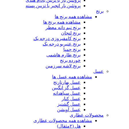
پروتئین بار با تزیین بادام هندی
پروتئین بار انجیر با تزیین پسته
برنج
مشاهده همه برنج ها
مشاهده همه برنج ها
برنج نیم دانه معطر
برنج لنجان
برنج کامفیروزی درجه یک
برنج عنبربو درجه یک
برنج چمپا
برنج طارم هاشمی
خورده برنج
برنج لاشه سرزمین
عسل
مشاهده همه عسل ها
عسل بهارنارنج
عسل گز انگبین
عسل سیاهدانه
عسل کنار
عسل گشنیز
عسل آویشن
محصولات عطاری
مشاهده همه محصولات عطاری
هل (۲مثقال)