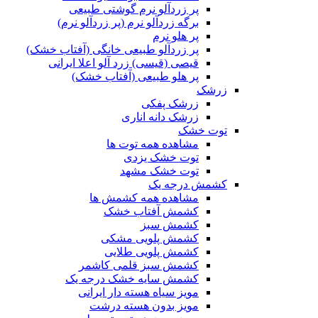
پر زردآلو نرم گوشتی طبیعی
برگه زردآلو نرم (پر زردآلو نرم)
پر هلو نرم
پر زردآلو طبیعی خانگی (آفتاب خشک)
قیصی (قیسی) زرد آلو اعلا ایرانی
پر هلو طبیعی (آفتاب خشک)
زرشک
زرشک پفکی
زرشک دانه اناری
توت خشک
مشاهده همه توت ها
توت خشک یزدی
توت خشک مشهد
کشمش درجه یک
مشاهده همه کشمش ها
کشمش آفتاب خشک
کشمش سبز
کشمش پلویی مشکی
کشمش پلویی طلایی
کشمش سبز قلمی کاشمر
کشمش سایه خشک درجه یک
مویز سیاه هسته دار ایرانی
مویز بدون هسته درشت