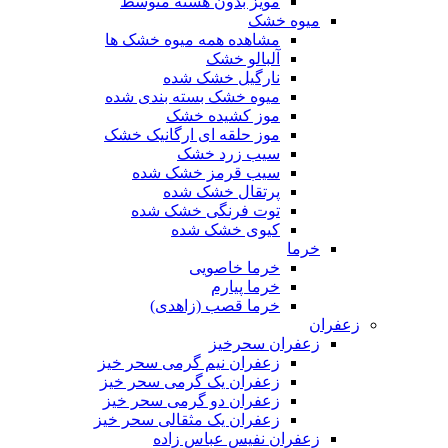
مویز بدون هسته متوسط
میوه خشک
مشاهده همه میوه خشک ها
آلبالو خشک
نارگیل خشک شده
میوه خشک بسته بندی شده
موز کشیده خشک
موز حلقه ای ارگانیک خشک
سیب زرد خشک
سیب قرمز خشک شده
پرتقال خشک شده
توت فرنگی خشک شده
کیوی خشک شده
خرما
خرما خاصویی
خرما پیارم
خرما قصب (زاهدی)
زعفران
زعفران سحرخیز
زعفران نیم گرمی سحر خیز
زعفران یک گرمی سحر خیز
زعفران دو گرمی سحر خیز
زعفران یک مثقالی سحر خیز
زعفران نفیس عباس زاده