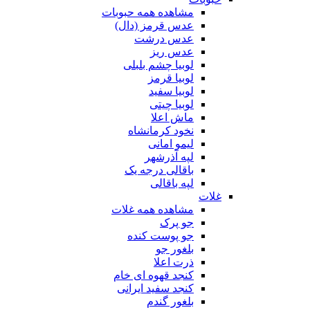
مشاهده همه حبوبات
عدس قرمز (دال)
عدس درشت
عدس ریز
لوبیا چشم بلبلی
لوبیا قرمز
لوبیا سفید
لوبیا چیتی
ماش اعلا
نخود کرمانشاه
لیمو امانی
لپه آذرشهر
باقالی درجه یک
لپه باقالی
غلات
مشاهده همه غلات
جو پرک
جو پوست کنده
بلغور جو
ذرت اعلا
کنجد قهوه ای خام
کنجد سفید ایرانی
بلغور گندم