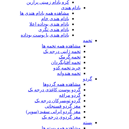
کره بادام زمینی پرارین
بادام هندی
مشاهده همه بادام هندی ها
بادام هندی خام
بادام هندی بوداده اعلا
بادام هندی تگری
بادام هندی با پوست بوداده
تخمه
مشاهده همه تخمه ها
تخمه ژاپنی درجه یک
تخمه گرمک
تخمه آفتابگردان
خرید تخمه کدو
تخمه هندوانه
گردو
مشاهده همه گردوها
گردو پوست کاغذی درجه یک
گردو مراغه
گردو تویسرکان درجه یک
مغز گردو فسنجانی
مغز گردو ایرانی سفید (سوپر)
مغز گردوی درجه یک
پسته
مشاهده همه پسته ها