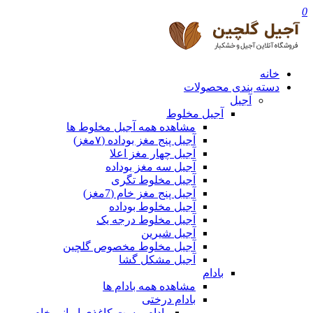
0
خانه
دسته بندی محصولات
آجیل
آجیل مخلوط
مشاهده همه آجیل مخلوط ها
آجیل پنج مغز بوداده (۷مغز)
آجیل چهار مغز اعلا
آجیل سه مغز بوداده
آجیل مخلوط تگری
آجیل پنج مغز خام (7مغز)
آجیل مخلوط بوداده
آجیل مخلوط درجه یک
آجیل شیرین
آجیل مخلوط مخصوص گلچین
آجیل مشکل گشا
بادام
مشاهده همه بادام ها
بادام درختی
بادام پوست کاغذی ایرانی خام