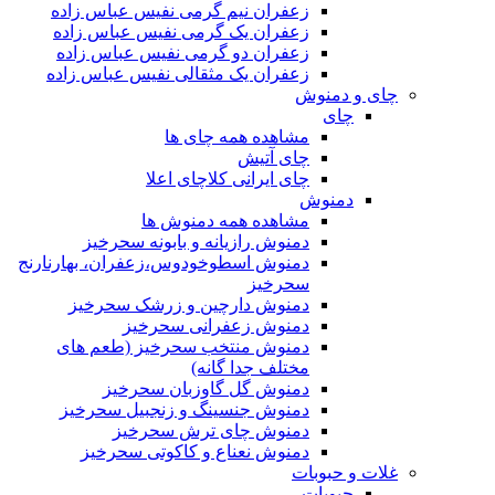
زعفران نیم گرمی نفیس عباس زاده
زعفران یک گرمی نفیس عباس زاده
زعفران دو گرمی نفیس عباس زاده
زعفران یک مثقالی نفیس عباس زاده
چای و دمنوش
چای
مشاهده همه چای ها
چای آتیش
چای ایرانی کلاچای اعلا
دمنوش
مشاهده همه دمنوش ها
دمنوش رازیانه و بابونه سحرخیز
دمنوش اسطوخودوس،زعفران، بهارنارنج
سحرخیز
دمنوش دارچین و زرشک سحرخیز
دمنوش زعفرانی سحرخیز
دمنوش منتخب سحرخیز (طعم های
مختلف جدا گانه)
دمنوش گل گاوزبان سحرخیز
دمنوش جنسینگ و زنجبیل سحرخیز
دمنوش چای ترش سحرخیز
دمنوش نعناع و کاکوتی سحرخیز
غلات و حبوبات
حبوبات