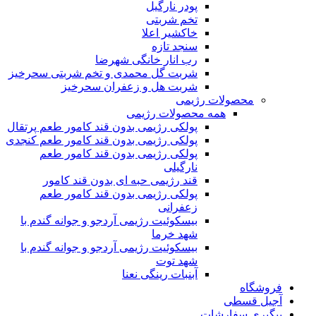
پودر نارگیل
تخم شربتی
خاکشیر اعلا
سنجد تازه
رب انار خانگی شهرضا
شربت گل محمدی و تخم شربتی سحرخیز
شربت هل و زعفران سحرخیز
محصولات رژیمی
همه محصولات رژیمی
پولکی رژیمی بدون قند کامور طعم پرتقال
پولکی رژیمی بدون قند کامور طعم کنجدی
پولکی رژیمی بدون قند کامور طعم
نارگیلی
قند رژیمی حبه ای بدون قند کامور
پولکی رژیمی بدون قند کامور طعم
زعفرانی
بيسکوئيت رژیمی آردجو و جوانه گندم با
شهد خرما
بيسکوئيت رژیمی آردجو و جوانه گندم با
شهد توت
آبنبات رینگی نعنا
فروشگاه
آجیل قسطی
پیگیری سفارشات