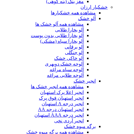
مغز بنک (بنه کوهی)
خشکبار ارزان
مشاهده همه خشکبارها
آلو خشک
مشاهده همه آلو خشک ها
آلو بخارا طلایی
آلو بخارا طلایی بدون پوست
آلو بخارا سیاه (مشکی)
آلو برقانی
آلو جنگلی
آلو خاکی خشک
آلوچه خشک دوبهری
آلوچه سیاه مراغه
آلوچه طلایی مراغه
انجیر خشک
مشاهده همه انجیر خشک ها
انجیر اعلا پرک استهبان
انجیر استهبان فوق پرک
انجیر درجه A استهبان
انجیر استهبان درجه AA
انجیر درجه AAA استهبان
انجیر آردی نخی
برگه میوه خشک
مشاهده همه برگه میوه خشک