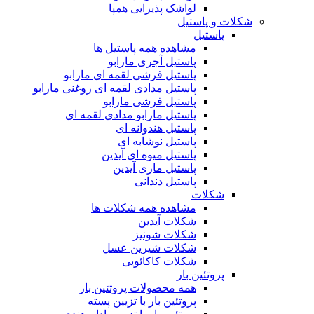
لواشک پذیرایی همپا
شکلات و پاستیل
پاستیل
مشاهده همه پاستیل ها
پاستیل آجری مارابو
پاستیل فرشی لقمه ای مارابو
پاستیل مدادی لقمه ای روغنی مارابو
پاستیل فرشی مارابو
پاستیل مارابو مدادی لقمه ای
پاستیل هندوانه ای
پاستیل نوشابه ای
پاستیل میوه ای آیدین
پاستیل ماری آیدین
پاستیل دندانی
شکلات
مشاهده همه شکلات ها
شکلات آیدین
شکلات شونیز
شکلات شیرین عسل
شکلات کاکائویی
پروتئین بار
همه محصولات پروتئین بار
پروتئین بار با تزیین پسته