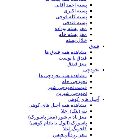
پسته احمد آقایی
پسته اکبری
پسته کله قوچی
پسته فندقی
مغز پسته بوداده
مغز پسته خام
خلال پسته
فندق
مشاهده همه فندق ها
فندق با پوست
مغز فندق
نخودچی
مشاهده همه نخودچی ها
نخودچی خام
قیمت نخودچی شور
نخودچی شیرین
آجیل های کوهی
مشاهده همه آجیل های کوهی
بنه (بنک) اعلا
مغز بادام شور (مغز پاسورک)
پاسورک (الوک یا بادام کوهی)
کلخونگ اعلا
مغز زردآلو خیس