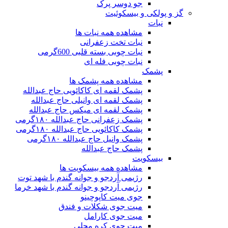
جو دوسر پرک
گز و پولکی و بیسکوئیت
نبات
مشاهده همه نبات ها
نبات تخت زعفرانی
نبات چوبی بسته قلبی 600گرمی
نبات چوبی فله ای
پشمک
مشاهده همه پشمک ها
پشمک لقمه ای کاکائویی حاج عبدالله
پشمک لقمه ای وانیلی حاج عبدالله
پشمک لقمه ای میکس حاج عبدالله
پشمک زعفرانی حاج عبدالله ۱۸۰گرمی
پشمک کاکائویی حاج عبدالله ۱۸۰گرمی
پشمک وانیل حاج عبدالله ۱۸۰گرمی
پشمک حاج عبدالله
بیسکویت
مشاهده همه بیسکویت ها
رژیمی آردجو و جوانه گندم با شهد توت
رژیمی آردجو و جوانه گندم با شهد خرما
جوی میت کاپوچینو
میت جوی شکلات و فندق
میت جوی کارامل
میت جوی کره محلی