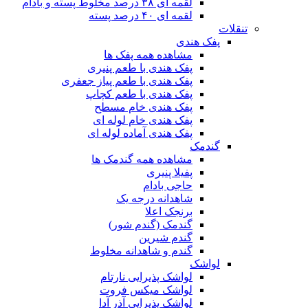
لقمه ای ۳۸ درصد مخلوط پسته و بادام
لقمه ای ۴۰ درصد پسته
تنقلات
پفک هندی
مشاهده همه پفک ها
پفک هندی با طعم پنیری
پفک هندی با طعم پیاز جعفری
پفک هندی با طعم کچاپ
پفک هندی خام مسطح
پفک هندی خام لوله ای
پفک هندی آماده لوله ای
گندمک
مشاهده همه گندمک ها
پفیلا پنیری
حاجی بادام
شاهدانه درجه یک
برنجک اعلا
گندمک (گندم شور)
گندم شیرین
گندم و شاهدانه مخلوط
لواشک
لواشک پذیرایی نارتام
لواشک میکس فروت
لواشک پذیرایی آذر آدا