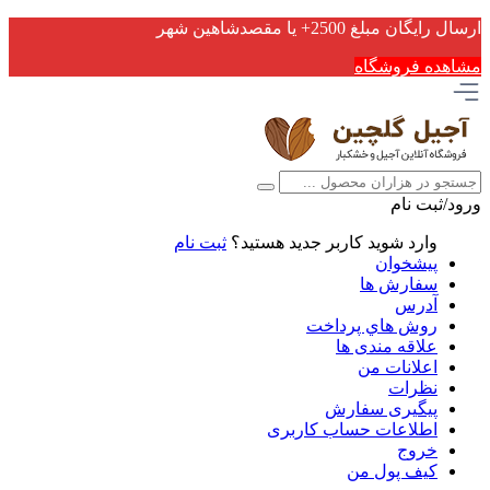
ارسال رایگان مبلغ 2500+ یا مقصدشاهین شهر
مشاهده فروشگاه
ورود/ثبت نام
وارد شوید
کاربر جدید هستید؟
ثبت نام
پیشخوان
سفارش ها
آدرس
روش هاي پرداخت
علاقه مندی ها
اعلانات من
نظرات
پیگیری سفارش
اطلاعات حساب كاربری
خروج
کیف پول من