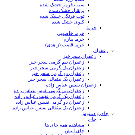
سیب قرمز خشک شده
پرتقال خشک شده
توت فرنگی خشک شده
کیوی خشک شده
خرما
خرما خاصویی
خرما پیارم
خرما قصب (زاهدی)
زعفران
زعفران سحرخیز
زعفران نیم گرمی سحر خیز
زعفران یک گرمی سحر خیز
زعفران دو گرمی سحر خیز
زعفران یک مثقالی سحر خیز
زعفران نفیس عباس زاده
زعفران نیم گرمی نفیس عباس زاده
زعفران یک گرمی نفیس عباس زاده
زعفران دو گرمی نفیس عباس زاده
زعفران یک مثقالی نفیس عباس زاده
چای و دمنوش
چای
مشاهده همه چای ها
چای آتیش