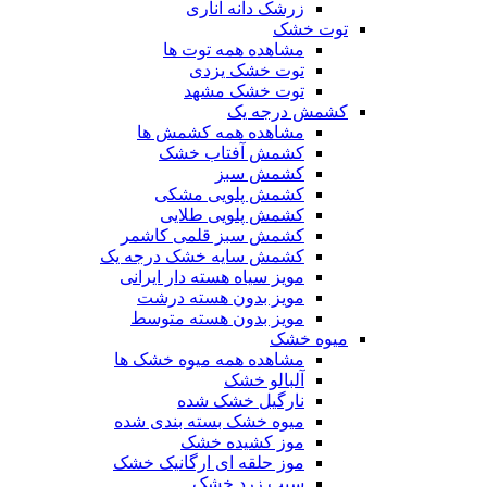
زرشک دانه اناری
توت خشک
مشاهده همه توت ها
توت خشک یزدی
توت خشک مشهد
کشمش درجه یک
مشاهده همه کشمش ها
کشمش آفتاب خشک
کشمش سبز
کشمش پلویی مشکی
کشمش پلویی طلایی
کشمش سبز قلمی کاشمر
کشمش سایه خشک درجه یک
مویز سیاه هسته دار ایرانی
مویز بدون هسته درشت
مویز بدون هسته متوسط
میوه خشک
مشاهده همه میوه خشک ها
آلبالو خشک
نارگیل خشک شده
میوه خشک بسته بندی شده
موز کشیده خشک
موز حلقه ای ارگانیک خشک
سیب زرد خشک