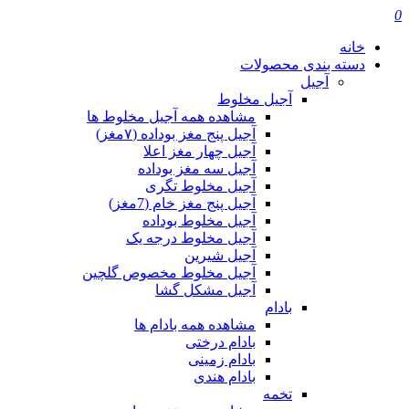
0
خانه
دسته بندی محصولات
آجیل
آجیل مخلوط
مشاهده همه آجیل مخلوط ها
آجیل پنج مغز بوداده (۷مغز)
آجیل چهار مغز اعلا
آجیل سه مغز بوداده
آجیل مخلوط تگری
آجیل پنج مغز خام (7مغز)
آجیل مخلوط بوداده
آجیل مخلوط درجه یک
آجیل شیرین
آجیل مخلوط مخصوص گلچین
آجیل مشکل گشا
بادام
مشاهده همه بادام ها
بادام درختی
بادام زمینی
بادام هندی
تخمه