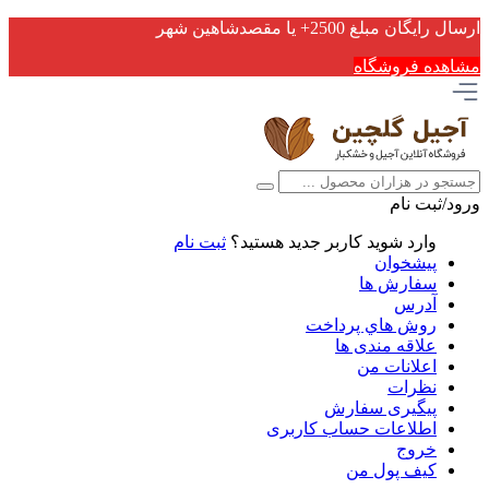
ارسال رایگان مبلغ 2500+ یا مقصدشاهین شهر
مشاهده فروشگاه
ورود/ثبت نام
وارد شوید
کاربر جدید هستید؟
ثبت نام
پیشخوان
سفارش ها
آدرس
روش هاي پرداخت
علاقه مندی ها
اعلانات من
نظرات
پیگیری سفارش
اطلاعات حساب كاربری
خروج
کیف پول من