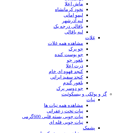
ماش اعلا
نخود کرمانشاه
لیمو امانی
لپه آذرشهر
باقالی درجه یک
لپه باقالی
غلات
مشاهده همه غلات
جو پرک
جو پوست کنده
بلغور جو
ذرت اعلا
کنجد قهوه ای خام
کنجد سفید ایرانی
بلغور گندم
جو دوسر پرک
گز و پولکی و بیسکوئیت
نبات
مشاهده همه نبات ها
نبات تخت زعفرانی
نبات چوبی بسته قلبی 600گرمی
نبات چوبی فله ای
پشمک