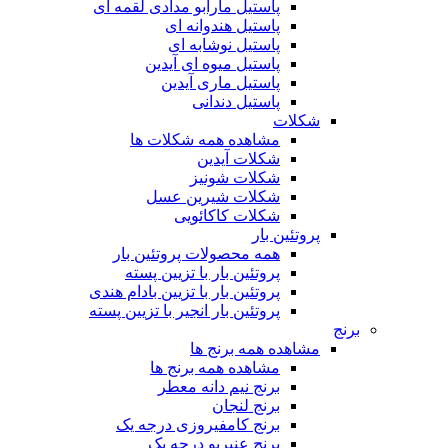
پاستیل مارابو مدادی لقمه ای
پاستیل هندوانه ای
پاستیل نوشابه ای
پاستیل میوه ای آیدین
پاستیل ماری آیدین
پاستیل دندانی
شکلات
مشاهده همه شکلات ها
شکلات آیدین
شکلات شونیز
شکلات شیرین عسل
شکلات کاکائویی
پروتئین بار
همه محصولات پروتئین بار
پروتئین بار با تزیین پسته
پروتئین بار با تزیین بادام هندی
پروتئین بار انجیر با تزیین پسته
برنج
مشاهده همه برنج ها
مشاهده همه برنج ها
برنج نیم دانه معطر
برنج لنجان
برنج کامفیروزی درجه یک
برنج عنبربو درجه یک