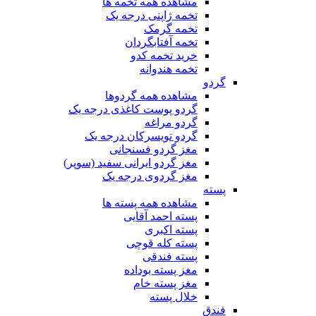
مشاهده همه تخمه ها
تخمه ژاپنی درجه یک
تخمه گرمک
تخمه آفتابگردان
خرید تخمه کدو
تخمه هندوانه
گردو
مشاهده همه گردوها
گردو پوست کاغذی درجه یک
گردو مراغه
گردو تویسرکان درجه یک
مغز گردو فسنجانی
مغز گردو ایرانی سفید (سوپر)
مغز گردوی درجه یک
پسته
مشاهده همه پسته ها
پسته احمد آقایی
پسته اکبری
پسته کله قوچی
پسته فندقی
مغز پسته بوداده
مغز پسته خام
خلال پسته
فندق