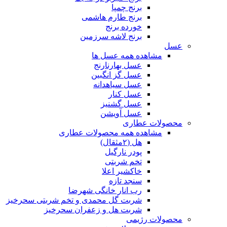
برنج چمپا
برنج طارم هاشمی
خورده برنج
برنج لاشه سرزمین
عسل
مشاهده همه عسل ها
عسل بهارنارنج
عسل گز انگبین
عسل سیاهدانه
عسل کنار
عسل گشنیز
عسل آویشن
محصولات عطاری
مشاهده همه محصولات عطاری
هل (۲مثقال)
پودر نارگیل
تخم شربتی
خاکشیر اعلا
سنجد تازه
رب انار خانگی شهرضا
شربت گل محمدی و تخم شربتی سحرخیز
شربت هل و زعفران سحرخیز
محصولات رژیمی