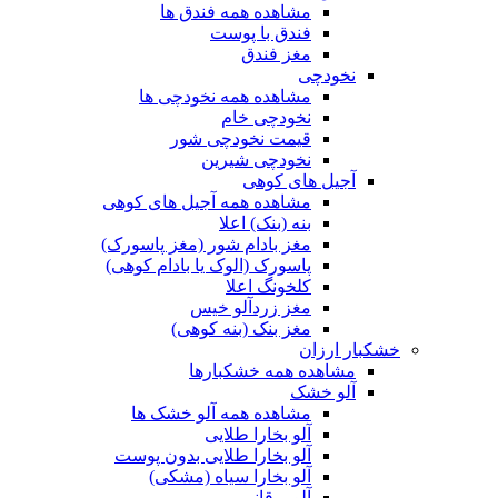
مشاهده همه فندق ها
فندق با پوست
مغز فندق
نخودچی
مشاهده همه نخودچی ها
نخودچی خام
قیمت نخودچی شور
نخودچی شیرین
آجیل های کوهی
مشاهده همه آجیل های کوهی
بنه (بنک) اعلا
مغز بادام شور (مغز پاسورک)
پاسورک (الوک یا بادام کوهی)
کلخونگ اعلا
مغز زردآلو خیس
مغز بنک (بنه کوهی)
خشکبار ارزان
مشاهده همه خشکبارها
آلو خشک
مشاهده همه آلو خشک ها
آلو بخارا طلایی
آلو بخارا طلایی بدون پوست
آلو بخارا سیاه (مشکی)
آلو برقانی