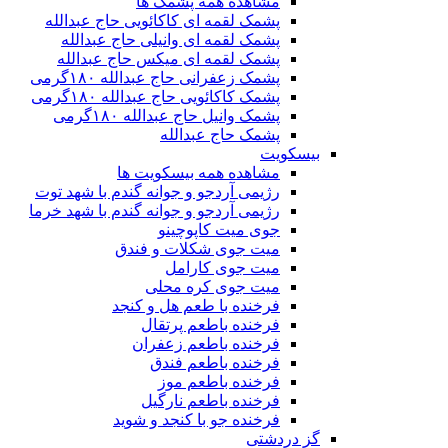
مشاهده همه پشمک ها
پشمک لقمه ای کاکائویی حاج عبدالله
پشمک لقمه ای وانیلی حاج عبدالله
پشمک لقمه ای میکس حاج عبدالله
پشمک زعفرانی حاج عبدالله ۱۸۰گرمی
پشمک کاکائویی حاج عبدالله ۱۸۰گرمی
پشمک وانیل حاج عبدالله ۱۸۰گرمی
پشمک حاج عبدالله
بیسکویت
مشاهده همه بیسکویت ها
رژیمی آردجو و جوانه گندم با شهد توت
رژیمی آردجو و جوانه گندم با شهد خرما
جوی میت کاپوچینو
میت جوی شکلات و فندق
میت جوی کارامل
میت جوی کره محلی
فرخنده با طعم هل و کنجد
فرخنده باطعم پرتقال
فرخنده باطعم زعفران
فرخنده باطعم فندق
فرخنده باطعم موز
فرخنده باطعم نارگیل
فرخنده جو با کنجد و شوید
گز دردشتی