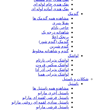
پفک هندی خام لوله ای
پفک هندی آماده لوله ای
گندمک
مشاهده همه گندمک ها
پفیلا پنیری
حاجی بادام
شاهدانه درجه یک
برنجک اعلا
گندمک (گندم شور)
گندم شیرین
گندم و شاهدانه مخلوط
لواشک
لواشک پذیرایی نارتام
لواشک میکس فروت
لواشک پذیرایی آذر آدا
لواشک پذیرایی همپا
شکلات و پاستیل
پاستیل
مشاهده همه پاستیل ها
پاستیل آجری مارابو
پاستیل فرشی لقمه ای مارابو
پاستیل مدادی لقمه ای روغنی مارابو
پاستیل فرشی مارابو