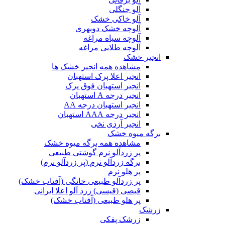
آلو جنگلی
آلو خاکی خشک
آلوچه خشک دوبهری
آلوچه سیاه مراغه
آلوچه طلایی مراغه
انجیر خشک
مشاهده همه انجیر خشک ها
انجیر اعلا پرک استهبان
انجیر استهبان فوق پرک
انجیر درجه A استهبان
انجیر استهبان درجه AA
انجیر درجه AAA استهبان
انجیر آردی نخی
برگه میوه خشک
مشاهده همه برگه میوه خشک
پر زردآلو نرم گوشتی طبیعی
برگه زردآلو نرم (پر زردآلو نرم)
پر هلو نرم
پر زردآلو طبیعی خانگی (آفتاب خشک)
قیصی (قیسی) زرد آلو اعلا ایرانی
پر هلو طبیعی (آفتاب خشک)
زرشک
زرشک پفکی