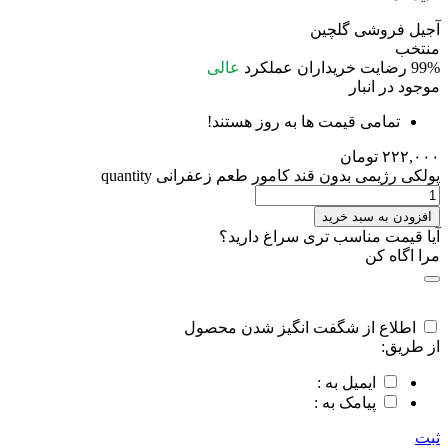
آجیل فروشی گلچین
منتخب
99%
رضایت خریداران
عملکرد
عالی
موجود در انبار
تمامی قیمت ها به روز هستند!
۲۲۲,۰۰۰
تومان
پولکی رژیمی بدون قند کامور طعم زعفرانی quantity
افزودن به سبد خرید
آیا قیمت مناسب تری سراغ دارید؟
مرا اگاه کن
اطلاع از شگفت انگیز شدن محصول
از طریق:
ایمیل به :
پیامک به :
ثبت