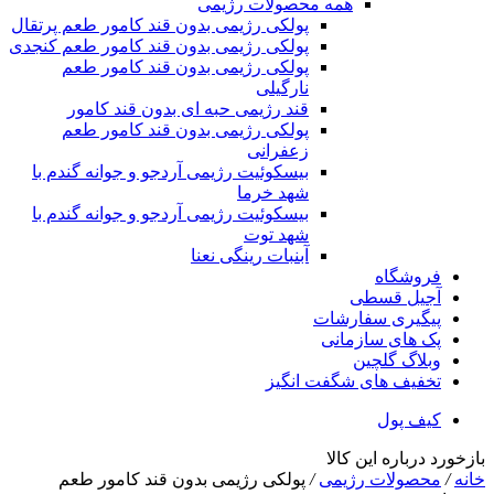
همه محصولات رژیمی
پولکی رژیمی بدون قند کامور طعم پرتقال
پولکی رژیمی بدون قند کامور طعم کنجدی
پولکی رژیمی بدون قند کامور طعم
نارگیلی
قند رژیمی حبه ای بدون قند کامور
پولکی رژیمی بدون قند کامور طعم
زعفرانی
بيسکوئيت رژیمی آردجو و جوانه گندم با
شهد خرما
بيسکوئيت رژیمی آردجو و جوانه گندم با
شهد توت
آبنبات رینگی نعنا
فروشگاه
آجیل قسطی
پیگیری سفارشات
پک های سازمانی
وبلاگ گلچین
تخفیف های شگفت انگیز
کیف پول
بازخورد درباره این کالا
خانه
/
محصولات رژیمی
/
پولکی رژیمی بدون قند کامور طعم