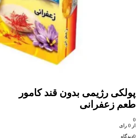
پولکی رژیمی بدون قند کامور
طعم زعفرانی
0
از 0 رای
0
دیدگاه