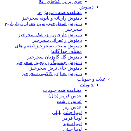
چای ایرانی کلاچای اعلا
دمنوش
مشاهده همه دمنوش ها
دمنوش رازیانه و بابونه سحرخیز
دمنوش اسطوخودوس،زعفران، بهارنارنج
سحرخیز
دمنوش دارچین و زرشک سحرخیز
دمنوش زعفرانی سحرخیز
دمنوش منتخب سحرخیز (طعم های
مختلف جدا گانه)
دمنوش گل گاوزبان سحرخیز
دمنوش جنسینگ و زنجبیل سحرخیز
دمنوش چای ترش سحرخیز
دمنوش نعناع و کاکوتی سحرخیز
غلات و حبوبات
حبوبات
مشاهده همه حبوبات
عدس قرمز (دال)
عدس درشت
عدس ریز
لوبیا چشم بلبلی
لوبیا قرمز
لوبیا سفید
لوبیا چیتی