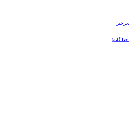
حرخیز
ا گانه)