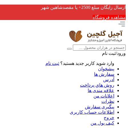
ارسال رایگان مبلغ 2500+ یا مقصدشاهین شهر
مشاهده فروشگاه
ورود/ثبت نام
وارد شوید
کاربر جدید هستید؟
ثبت نام
پیشخوان
سفارش ها
آدرس
روش هاي پرداخت
علاقه مندی ها
اعلانات من
نظرات
پیگیری سفارش
اطلاعات حساب كاربری
خروج
کیف پول من