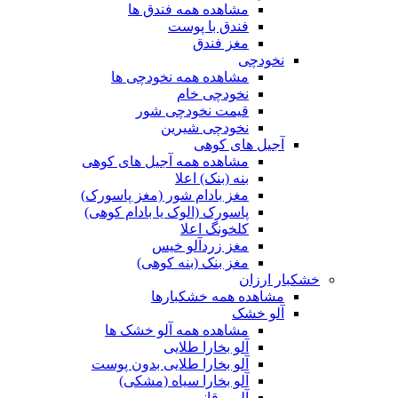
مشاهده همه فندق ها
فندق با پوست
مغز فندق
نخودچی
مشاهده همه نخودچی ها
نخودچی خام
قیمت نخودچی شور
نخودچی شیرین
آجیل های کوهی
مشاهده همه آجیل های کوهی
بنه (بنک) اعلا
مغز بادام شور (مغز پاسورک)
پاسورک (الوک یا بادام کوهی)
کلخونگ اعلا
مغز زردآلو خیس
مغز بنک (بنه کوهی)
خشکبار ارزان
مشاهده همه خشکبارها
آلو خشک
مشاهده همه آلو خشک ها
آلو بخارا طلایی
آلو بخارا طلایی بدون پوست
آلو بخارا سیاه (مشکی)
آلو برقانی