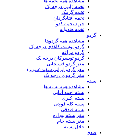
مشاهده همه تخمه ها
تخمه ژاپنی درجه یک
تخمه گرمک
تخمه آفتابگردان
خرید تخمه کدو
تخمه هندوانه
گردو
مشاهده همه گردوها
گردو پوست کاغذی درجه یک
گردو مراغه
گردو تویسرکان درجه یک
مغز گردو فسنجانی
مغز گردو ایرانی سفید (سوپر)
مغز گردوی درجه یک
پسته
مشاهده همه پسته ها
پسته احمد آقایی
پسته اکبری
پسته کله قوچی
پسته فندقی
مغز پسته بوداده
مغز پسته خام
خلال پسته
فندق