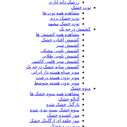
زرشک دانه اناری
توت خشک
مشاهده همه توت ها
توت خشک یزدی
توت خشک مشهد
کشمش درجه یک
مشاهده همه کشمش ها
کشمش آفتاب خشک
کشمش سبز
کشمش پلویی مشکی
کشمش پلویی طلایی
کشمش سبز قلمی کاشمر
کشمش سایه خشک درجه یک
مویز سیاه هسته دار ایرانی
مویز بدون هسته درشت
مویز بدون هسته متوسط
میوه خشک
مشاهده همه میوه خشک ها
آلبالو خشک
نارگیل خشک شده
میوه خشک بسته بندی شده
موز کشیده خشک
موز حلقه ای ارگانیک خشک
سیب زرد خشک