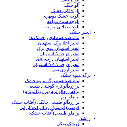
آلو جنگلی
آلو خاکی خشک
آلوچه خشک دوبهری
آلوچه سیاه مراغه
آلوچه طلایی مراغه
انجیر خشک
مشاهده همه انجیر خشک ها
انجیر اعلا پرک استهبان
انجیر استهبان فوق پرک
انجیر درجه A استهبان
انجیر استهبان درجه AA
انجیر درجه AAA استهبان
انجیر آردی نخی
برگه میوه خشک
مشاهده همه برگه میوه خشک
پر زردآلو نرم گوشتی طبیعی
برگه زردآلو نرم (پر زردآلو نرم)
پر هلو نرم
پر زردآلو طبیعی خانگی (آفتاب خشک)
قیصی (قیسی) زرد آلو اعلا ایرانی
پر هلو طبیعی (آفتاب خشک)
زرشک
زرشک پفکی