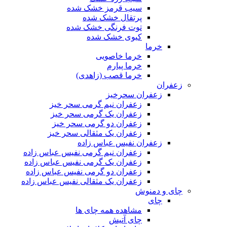
سیب قرمز خشک شده
پرتقال خشک شده
توت فرنگی خشک شده
کیوی خشک شده
خرما
خرما خاصویی
خرما پیارم
خرما قصب (زاهدی)
زعفران
زعفران سحرخیز
زعفران نیم گرمی سحر خیز
زعفران یک گرمی سحر خیز
زعفران دو گرمی سحر خیز
زعفران یک مثقالی سحر خیز
زعفران نفیس عباس زاده
زعفران نیم گرمی نفیس عباس زاده
زعفران یک گرمی نفیس عباس زاده
زعفران دو گرمی نفیس عباس زاده
زعفران یک مثقالی نفیس عباس زاده
چای و دمنوش
چای
مشاهده همه چای ها
چای آتیش