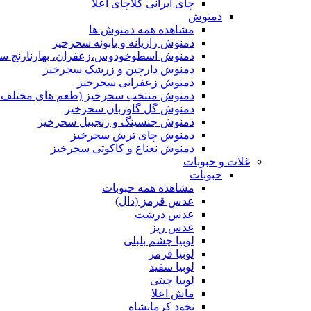
چای ایرانی کلاچای اعلا
دمنوش
مشاهده همه دمنوش ها
دمنوش رازیانه و بابونه سحرخیز
دمنوش اسطوخودوس،زعفران، بهارنارنج س
دمنوش دارچین و زرشک سحرخیز
دمنوش زعفرانی سحرخیز
دمنوش منتخب سحرخیز (طعم های مختلف جد
دمنوش گل گاوزبان سحرخیز
دمنوش جنسینگ و زنجبیل سحرخیز
دمنوش چای ترش سحرخیز
دمنوش نعناع و کاکوتی سحرخیز
غلات و حبوبات
حبوبات
مشاهده همه حبوبات
عدس قرمز (دال)
عدس درشت
عدس ریز
لوبیا چشم بلبلی
لوبیا قرمز
لوبیا سفید
لوبیا چیتی
ماش اعلا
نخود کرمانشاه