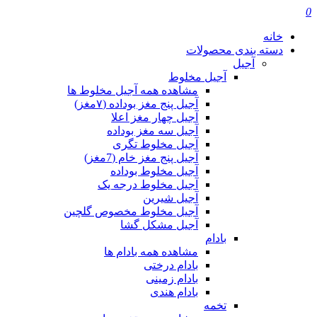
0
خانه
دسته بندی محصولات
آجیل
آجیل مخلوط
مشاهده همه آجیل مخلوط ها
آجیل پنج مغز بوداده (۷مغز)
آجیل چهار مغز اعلا
آجیل سه مغز بوداده
آجیل مخلوط تگری
آجیل پنج مغز خام (7مغز)
آجیل مخلوط بوداده
آجیل مخلوط درجه یک
آجیل شیرین
آجیل مخلوط مخصوص گلچین
آجیل مشکل گشا
بادام
مشاهده همه بادام ها
بادام درختی
بادام زمینی
بادام هندی
تخمه