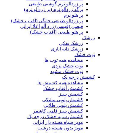
پر زردآلو نرم گوشتی طبیعی
برگه زردآلو نرم (پر زردآلو نرم)
پر هلو نرم
پر زردآلو طبیعی خانگی (آفتاب خشک)
قیصی (قیسی) زرد آلو اعلا ایرانی
پر هلو طبیعی (آفتاب خشک)
زرشک
زرشک پفکی
زرشک دانه اناری
توت خشک
مشاهده همه توت ها
توت خشک یزدی
توت خشک مشهد
کشمش درجه یک
مشاهده همه کشمش ها
کشمش آفتاب خشک
کشمش سبز
کشمش پلویی مشکی
کشمش پلویی طلایی
کشمش سبز قلمی کاشمر
کشمش سایه خشک درجه یک
مویز سیاه هسته دار ایرانی
مویز بدون هسته درشت