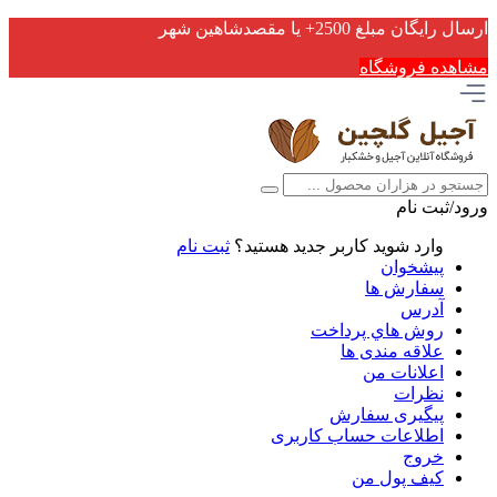
ارسال رایگان مبلغ 2500+ یا مقصدشاهین شهر
مشاهده فروشگاه
ورود/ثبت نام
وارد شوید
کاربر جدید هستید؟
ثبت نام
پیشخوان
سفارش ها
آدرس
روش هاي پرداخت
علاقه مندی ها
اعلانات من
نظرات
پیگیری سفارش
اطلاعات حساب كاربری
خروج
کیف پول من