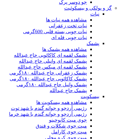
جو دوسر پرک
گز و پولکی و بیسکوئیت
نبات
مشاهده همه نبات ها
نبات تخت زعفرانی
نبات چوبی بسته قلبی 600گرمی
نبات چوبی فله ای
پشمک
مشاهده همه پشمک ها
پشمک لقمه ای کاکائویی حاج عبدالله
پشمک لقمه ای وانیلی حاج عبدالله
پشمک لقمه ای میکس حاج عبدالله
پشمک زعفرانی حاج عبدالله ۱۸۰گرمی
پشمک کاکائویی حاج عبدالله ۱۸۰گرمی
پشمک وانیل حاج عبدالله ۱۸۰گرمی
پشمک حاج عبدالله
بیسکویت
مشاهده همه بیسکویت ها
رژیمی آردجو و جوانه گندم با شهد توت
رژیمی آردجو و جوانه گندم با شهد خرما
جوی میت کاپوچینو
میت جوی شکلات و فندق
میت جوی کارامل
میت جوی کره محلی