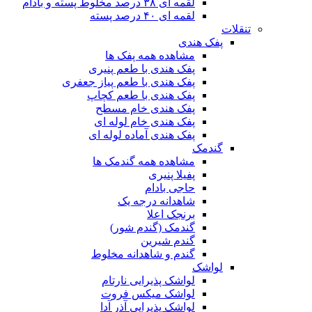
لقمه ای ۳۸ درصد مخلوط پسته و بادام
لقمه ای ۴۰ درصد پسته
تنقلات
پفک هندی
مشاهده همه پفک ها
پفک هندی با طعم پنیری
پفک هندی با طعم پیاز جعفری
پفک هندی با طعم کچاپ
پفک هندی خام مسطح
پفک هندی خام لوله ای
پفک هندی آماده لوله ای
گندمک
مشاهده همه گندمک ها
پفیلا پنیری
حاجی بادام
شاهدانه درجه یک
برنجک اعلا
گندمک (گندم شور)
گندم شیرین
گندم و شاهدانه مخلوط
لواشک
لواشک پذیرایی نارتام
لواشک میکس فروت
لواشک پذیرایی آذر آدا