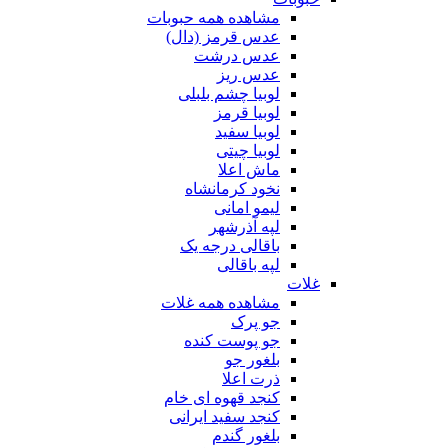
مشاهده همه حبوبات
عدس قرمز (دال)
عدس درشت
عدس ریز
لوبیا چشم بلبلی
لوبیا قرمز
لوبیا سفید
لوبیا چیتی
ماش اعلا
نخود کرمانشاه
لیمو امانی
لپه آذرشهر
باقالی درجه یک
لپه باقالی
غلات
مشاهده همه غلات
جو پرک
جو پوست کنده
بلغور جو
ذرت اعلا
کنجد قهوه ای خام
کنجد سفید ایرانی
بلغور گندم