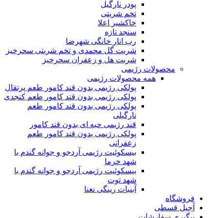
پودر نارگیل
تخم شربتی
خاکشیر اعلا
سنجد تازه
رب انار خانگی شهرضا
شربت گل محمدی و تخم شربتی سحرخیز
شربت هل و زعفران سحرخیز
محصولات رژیمی
همه محصولات رژیمی
پولکی رژیمی بدون قند کامور طعم پرتقال
پولکی رژیمی بدون قند کامور طعم کنجدی
پولکی رژیمی بدون قند کامور طعم
نارگیلی
قند رژیمی حبه ای بدون قند کامور
پولکی رژیمی بدون قند کامور طعم
زعفرانی
بيسکوئيت رژیمی آردجو و جوانه گندم با
شهد خرما
بيسکوئيت رژیمی آردجو و جوانه گندم با
شهد توت
آبنبات رینگی نعنا
فروشگاه
آجیل قسطی
پیگیری سفارشات