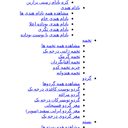
کره بادام زمینی پرارین
بادام هندی
مشاهده همه بادام هندی ها
بادام هندی خام
بادام هندی بوداده اعلا
بادام هندی تگری
بادام هندی با پوست بوداده
تخمه
مشاهده همه تخمه ها
تخمه ژاپنی درجه یک
تخمه گرمک
تخمه آفتابگردان
خرید تخمه کدو
تخمه هندوانه
گردو
مشاهده همه گردوها
گردو پوست کاغذی درجه یک
گردو مراغه
گردو تویسرکان درجه یک
مغز گردو فسنجانی
مغز گردو ایرانی سفید (سوپر)
مغز گردوی درجه یک
پسته
مشاهده همه پسته ها