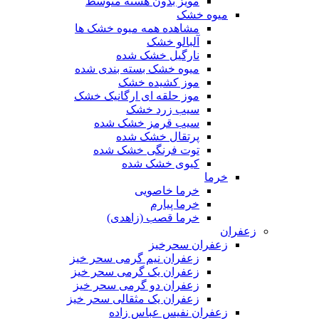
مویز بدون هسته متوسط
میوه خشک
مشاهده همه میوه خشک ها
آلبالو خشک
نارگیل خشک شده
میوه خشک بسته بندی شده
موز کشیده خشک
موز حلقه ای ارگانیک خشک
سیب زرد خشک
سیب قرمز خشک شده
پرتقال خشک شده
توت فرنگی خشک شده
کیوی خشک شده
خرما
خرما خاصویی
خرما پیارم
خرما قصب (زاهدی)
زعفران
زعفران سحرخیز
زعفران نیم گرمی سحر خیز
زعفران یک گرمی سحر خیز
زعفران دو گرمی سحر خیز
زعفران یک مثقالی سحر خیز
زعفران نفیس عباس زاده