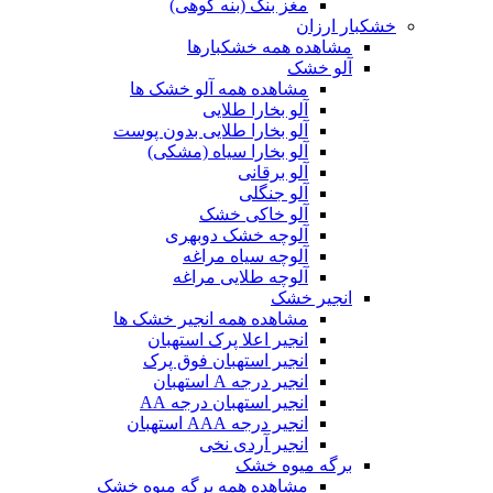
مغز بنک (بنه کوهی)
خشکبار ارزان
مشاهده همه خشکبارها
آلو خشک
مشاهده همه آلو خشک ها
آلو بخارا طلایی
آلو بخارا طلایی بدون پوست
آلو بخارا سیاه (مشکی)
آلو برقانی
آلو جنگلی
آلو خاکی خشک
آلوچه خشک دوبهری
آلوچه سیاه مراغه
آلوچه طلایی مراغه
انجیر خشک
مشاهده همه انجیر خشک ها
انجیر اعلا پرک استهبان
انجیر استهبان فوق پرک
انجیر درجه A استهبان
انجیر استهبان درجه AA
انجیر درجه AAA استهبان
انجیر آردی نخی
برگه میوه خشک
مشاهده همه برگه میوه خشک