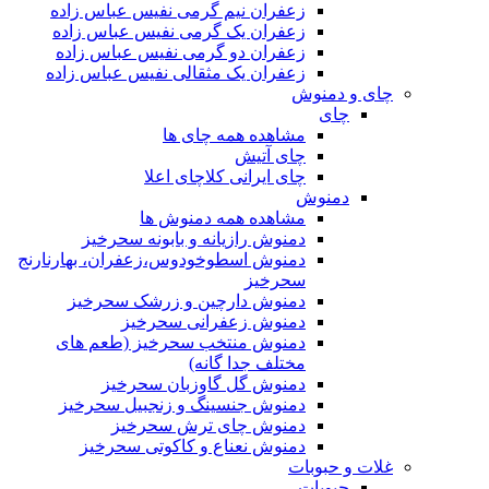
زعفران نیم گرمی نفیس عباس زاده
زعفران یک گرمی نفیس عباس زاده
زعفران دو گرمی نفیس عباس زاده
زعفران یک مثقالی نفیس عباس زاده
چای و دمنوش
چای
مشاهده همه چای ها
چای آتیش
چای ایرانی کلاچای اعلا
دمنوش
مشاهده همه دمنوش ها
دمنوش رازیانه و بابونه سحرخیز
دمنوش اسطوخودوس،زعفران، بهارنارنج
سحرخیز
دمنوش دارچین و زرشک سحرخیز
دمنوش زعفرانی سحرخیز
دمنوش منتخب سحرخیز (طعم های
مختلف جدا گانه)
دمنوش گل گاوزبان سحرخیز
دمنوش جنسینگ و زنجبیل سحرخیز
دمنوش چای ترش سحرخیز
دمنوش نعناع و کاکوتی سحرخیز
غلات و حبوبات
حبوبات