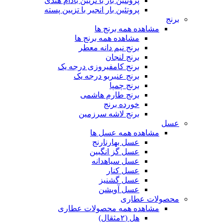
پروتئین بار با تزیین بادام هندی
پروتئین بار انجیر با تزیین پسته
برنج
مشاهده همه برنج ها
مشاهده همه برنج ها
برنج نیم دانه معطر
برنج لنجان
برنج کامفیروزی درجه یک
برنج عنبربو درجه یک
برنج چمپا
برنج طارم هاشمی
خورده برنج
برنج لاشه سرزمین
عسل
مشاهده همه عسل ها
عسل بهارنارنج
عسل گز انگبین
عسل سیاهدانه
عسل کنار
عسل گشنیز
عسل آویشن
محصولات عطاری
مشاهده همه محصولات عطاری
هل (۲مثقال)