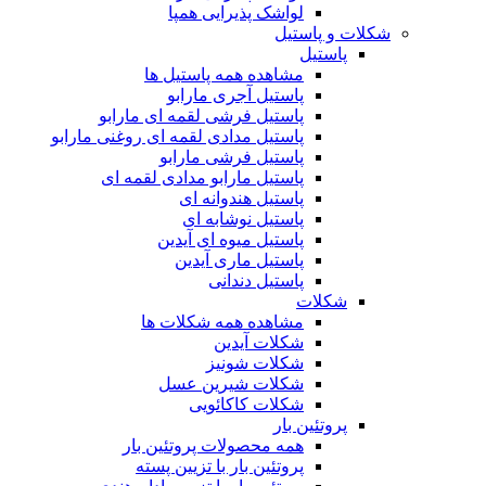
لواشک پذیرایی همپا
شکلات و پاستیل
پاستیل
مشاهده همه پاستیل ها
پاستیل آجری مارابو
پاستیل فرشی لقمه ای مارابو
پاستیل مدادی لقمه ای روغنی مارابو
پاستیل فرشی مارابو
پاستیل مارابو مدادی لقمه ای
پاستیل هندوانه ای
پاستیل نوشابه ای
پاستیل میوه ای آیدین
پاستیل ماری آیدین
پاستیل دندانی
شکلات
مشاهده همه شکلات ها
شکلات آیدین
شکلات شونیز
شکلات شیرین عسل
شکلات کاکائویی
پروتئین بار
همه محصولات پروتئین بار
پروتئین بار با تزیین پسته