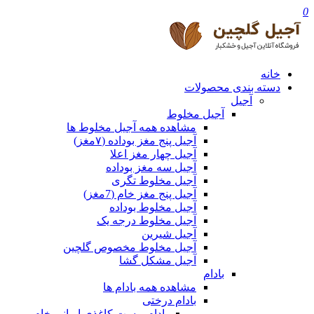
0
خانه
دسته بندی محصولات
آجیل
آجیل مخلوط
مشاهده همه آجیل مخلوط ها
آجیل پنج مغز بوداده (۷مغز)
آجیل چهار مغز اعلا
آجیل سه مغز بوداده
آجیل مخلوط تگری
آجیل پنج مغز خام (7مغز)
آجیل مخلوط بوداده
آجیل مخلوط درجه یک
آجیل شیرین
آجیل مخلوط مخصوص گلچین
آجیل مشکل گشا
بادام
مشاهده همه بادام ها
بادام درختی
بادام پوست کاغذی ایرانی خام