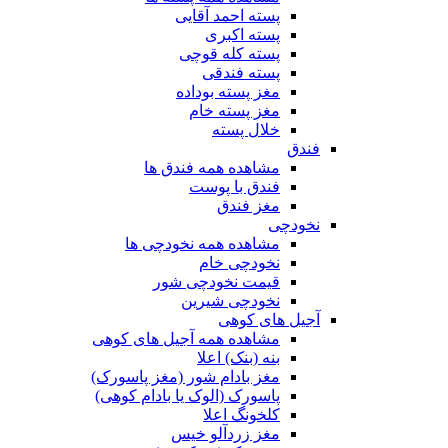
پسته احمد آقایی
پسته اکبری
پسته کله قوچی
پسته فندقی
مغز پسته بوداده
مغز پسته خام
خلال پسته
فندق
مشاهده همه فندق ها
فندق با پوست
مغز فندق
نخودچی
مشاهده همه نخودچی ها
نخودچی خام
قیمت نخودچی شور
نخودچی شیرین
آجیل های کوهی
مشاهده همه آجیل های کوهی
بنه (بنک) اعلا
مغز بادام شور (مغز پاسورک)
پاسورک (الوک یا بادام کوهی)
کلخونگ اعلا
مغز زردآلو خیس