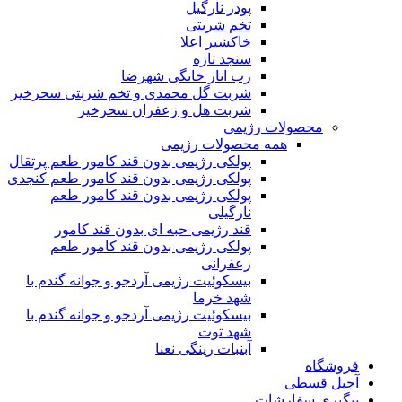
پودر نارگیل
تخم شربتی
خاکشیر اعلا
سنجد تازه
رب انار خانگی شهرضا
شربت گل محمدی و تخم شربتی سحرخیز
شربت هل و زعفران سحرخیز
محصولات رژیمی
همه محصولات رژیمی
پولکی رژیمی بدون قند کامور طعم پرتقال
پولکی رژیمی بدون قند کامور طعم کنجدی
پولکی رژیمی بدون قند کامور طعم
نارگیلی
قند رژیمی حبه ای بدون قند کامور
پولکی رژیمی بدون قند کامور طعم
زعفرانی
بيسکوئيت رژیمی آردجو و جوانه گندم با
شهد خرما
بيسکوئيت رژیمی آردجو و جوانه گندم با
شهد توت
آبنبات رینگی نعنا
فروشگاه
آجیل قسطی
پیگیری سفارشات