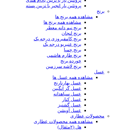
پروتئین بار با تزیین بادام هندی
پروتئین بار انجیر با تزیین پسته
برنج
مشاهده همه برنج ها
مشاهده همه برنج ها
برنج نیم دانه معطر
برنج لنجان
برنج کامفیروزی درجه یک
برنج عنبربو درجه یک
برنج چمپا
برنج طارم هاشمی
خورده برنج
برنج لاشه سرزمین
عسل
مشاهده همه عسل ها
عسل بهارنارنج
عسل گز انگبین
عسل سیاهدانه
عسل کنار
عسل گشنیز
عسل آویشن
محصولات عطاری
مشاهده همه محصولات عطاری
هل (۲مثقال)