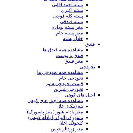
پسته احمد آقایی
پسته اکبری
پسته کله قوچی
پسته فندقی
مغز پسته بوداده
مغز پسته خام
خلال پسته
فندق
مشاهده همه فندق ها
فندق با پوست
مغز فندق
نخودچی
مشاهده همه نخودچی ها
نخودچی خام
قیمت نخودچی شور
نخودچی شیرین
آجیل های کوهی
مشاهده همه آجیل های کوهی
بنه (بنک) اعلا
مغز بادام شور (مغز پاسورک)
پاسورک (الوک یا بادام کوهی)
کلخونگ اعلا
مغز زردآلو خیس