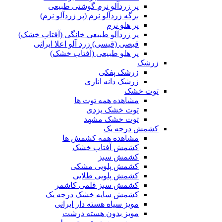
پر زردآلو نرم گوشتی طبیعی
برگه زردآلو نرم (پر زردآلو نرم)
پر هلو نرم
پر زردآلو طبیعی خانگی (آفتاب خشک)
قیصی (قیسی) زرد آلو اعلا ایرانی
پر هلو طبیعی (آفتاب خشک)
زرشک
زرشک پفکی
زرشک دانه اناری
توت خشک
مشاهده همه توت ها
توت خشک یزدی
توت خشک مشهد
کشمش درجه یک
مشاهده همه کشمش ها
کشمش آفتاب خشک
کشمش سبز
کشمش پلویی مشکی
کشمش پلویی طلایی
کشمش سبز قلمی کاشمر
کشمش سایه خشک درجه یک
مویز سیاه هسته دار ایرانی
مویز بدون هسته درشت