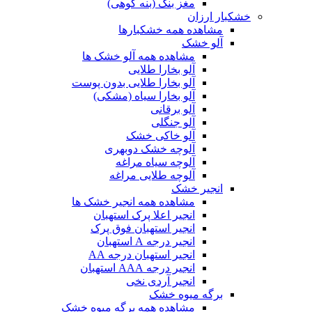
مغز بنک (بنه کوهی)
خشکبار ارزان
مشاهده همه خشکبارها
آلو خشک
مشاهده همه آلو خشک ها
آلو بخارا طلایی
آلو بخارا طلایی بدون پوست
آلو بخارا سیاه (مشکی)
آلو برقانی
آلو جنگلی
آلو خاکی خشک
آلوچه خشک دوبهری
آلوچه سیاه مراغه
آلوچه طلایی مراغه
انجیر خشک
مشاهده همه انجیر خشک ها
انجیر اعلا پرک استهبان
انجیر استهبان فوق پرک
انجیر درجه A استهبان
انجیر استهبان درجه AA
انجیر درجه AAA استهبان
انجیر آردی نخی
برگه میوه خشک
مشاهده همه برگه میوه خشک