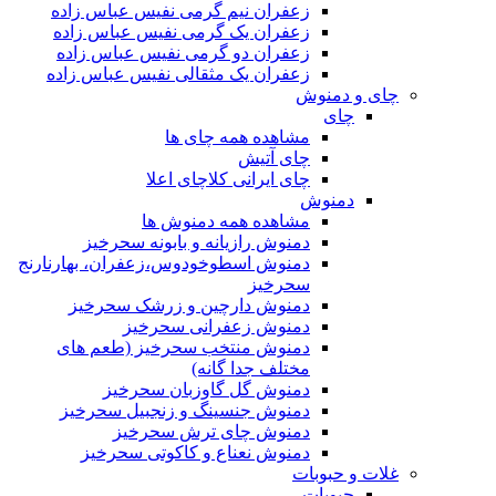
زعفران نیم گرمی نفیس عباس زاده
زعفران یک گرمی نفیس عباس زاده
زعفران دو گرمی نفیس عباس زاده
زعفران یک مثقالی نفیس عباس زاده
چای و دمنوش
چای
مشاهده همه چای ها
چای آتیش
چای ایرانی کلاچای اعلا
دمنوش
مشاهده همه دمنوش ها
دمنوش رازیانه و بابونه سحرخیز
دمنوش اسطوخودوس،زعفران، بهارنارنج
سحرخیز
دمنوش دارچین و زرشک سحرخیز
دمنوش زعفرانی سحرخیز
دمنوش منتخب سحرخیز (طعم های
مختلف جدا گانه)
دمنوش گل گاوزبان سحرخیز
دمنوش جنسینگ و زنجبیل سحرخیز
دمنوش چای ترش سحرخیز
دمنوش نعناع و کاکوتی سحرخیز
غلات و حبوبات
حبوبات