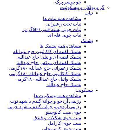
جو دوسر پرک
گز و پولکی و بیسکوئیت
نبات
مشاهده همه نبات ها
نبات تخت زعفرانی
نبات چوبی بسته قلبی 600گرمی
نبات چوبی فله ای
پشمک
مشاهده همه پشمک ها
پشمک لقمه ای کاکائویی حاج عبدالله
پشمک لقمه ای وانیلی حاج عبدالله
پشمک لقمه ای میکس حاج عبدالله
پشمک زعفرانی حاج عبدالله ۱۸۰گرمی
پشمک کاکائویی حاج عبدالله ۱۸۰گرمی
پشمک وانیل حاج عبدالله ۱۸۰گرمی
پشمک حاج عبدالله
بیسکویت
مشاهده همه بیسکویت ها
رژیمی آردجو و جوانه گندم با شهد توت
رژیمی آردجو و جوانه گندم با شهد خرما
جوی میت کاپوچینو
میت جوی شکلات و فندق
میت جوی کارامل
میت جوی کره محلی