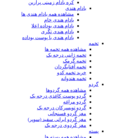
کره بادام زمینی پرارین
بادام هندی
مشاهده همه بادام هندی ها
بادام هندی خام
بادام هندی بوداده اعلا
بادام هندی تگری
بادام هندی با پوست بوداده
تخمه
مشاهده همه تخمه ها
تخمه ژاپنی درجه یک
تخمه گرمک
تخمه آفتابگردان
خرید تخمه کدو
تخمه هندوانه
گردو
مشاهده همه گردوها
گردو پوست کاغذی درجه یک
گردو مراغه
گردو تویسرکان درجه یک
مغز گردو فسنجانی
مغز گردو ایرانی سفید (سوپر)
مغز گردوی درجه یک
پسته
مشاهده همه پسته ها