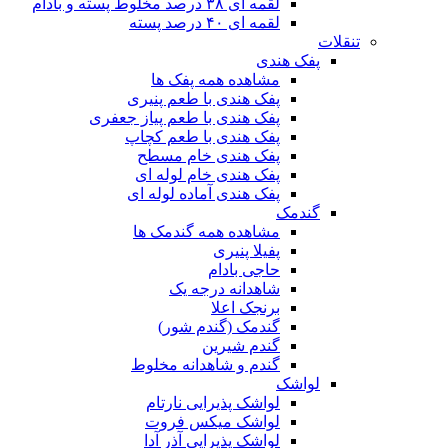
لقمه ای ۳۸ درصد مخلوط پسته و بادام
لقمه ای ۴۰ درصد پسته
تنقلات
پفک هندی
مشاهده همه پفک ها
پفک هندی با طعم پنیری
پفک هندی با طعم پیاز جعفری
پفک هندی با طعم کچاپ
پفک هندی خام مسطح
پفک هندی خام لوله ای
پفک هندی آماده لوله ای
گندمک
مشاهده همه گندمک ها
پفیلا پنیری
حاجی بادام
شاهدانه درجه یک
برنجک اعلا
گندمک (گندم شور)
گندم شیرین
گندم و شاهدانه مخلوط
لواشک
لواشک پذیرایی نارتام
لواشک میکس فروت
لواشک پذیرایی آذر آدا