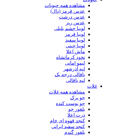
مشاهده همه حبوبات
عدس قرمز (دال)
عدس درشت
عدس ریز
لوبیا چشم بلبلی
لوبیا قرمز
لوبیا سفید
لوبیا چیتی
ماش اعلا
نخود کرمانشاه
لیمو امانی
لپه آذرشهر
باقالی درجه یک
لپه باقالی
غلات
مشاهده همه غلات
جو پرک
جو پوست کنده
بلغور جو
ذرت اعلا
کنجد قهوه ای خام
کنجد سفید ایرانی
بلغور گندم