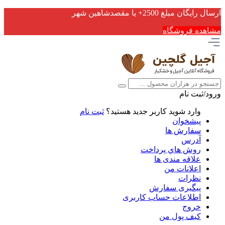
ارسال رایگان مبلغ 2500+ یا مقصدشاهین شهر
مشاهده فروشگاه
ورود/ثبت نام
وارد شوید
کاربر جدید هستید؟
ثبت نام
پیشخوان
سفارش ها
آدرس
روش هاي پرداخت
علاقه مندی ها
اعلانات من
نظرات
پیگیری سفارش
اطلاعات حساب كاربری
خروج
کیف پول من