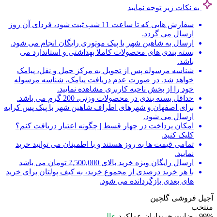
به نکات زیر توجه نمایید
سفارش هایی که تا ساعت 11 شب ثبت شود، فردای آن روز
ارسال می گردد.
ارسال به شاهین شهر با پیک موتوری رایگان انجام می شود.
بسته بندی های محصولات کاملا بهداشتی و استاندارد می
باشد.
شناسه مرسوله پس از تحویل به مرکز حمل و نقل، پیامک
خواهد شد. در صورت عدم دریافت پیامک، شناسه مرسوله
خود را از بخش ناحیه کاربری مشاهده نمایید.
حداقل بسته بندی در محصولات وزنی، 200 گرم می باشد.
برای اصفهان و شهرهای اطراف شاهین شهر با پیک پس کرایه
ارسال می شود.
امکان پرداخت در چهار قسط | چگونه اعتبار دریافت کنم؟
کلیک کنید.
تمامی قیمت ها به روز هستند و با اطمینان می توانید خرید
نمایید.
ارسال رایگان ویژه خرید بالای 2,500,000 تومان می باشد
با هر خرید درصدی از مجموع خرید، به کیف پولتان برای خرید
های بعدی بازگردانده می شود.
آجیل فروشی گلچین
منتخب
99%
رضایت خریداران
عملکرد
عالی