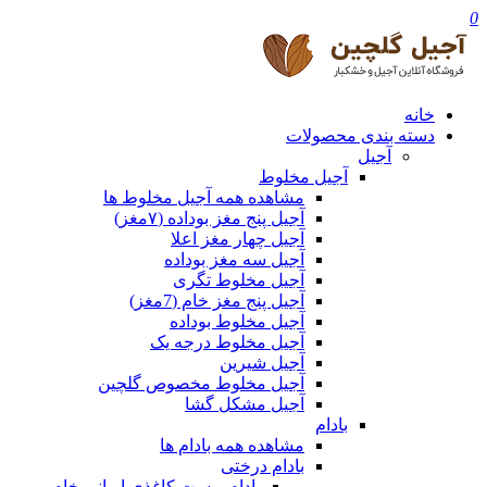
0
خانه
دسته بندی محصولات
آجیل
آجیل مخلوط
مشاهده همه آجیل مخلوط ها
آجیل پنج مغز بوداده (۷مغز)
آجیل چهار مغز اعلا
آجیل سه مغز بوداده
آجیل مخلوط تگری
آجیل پنج مغز خام (7مغز)
آجیل مخلوط بوداده
آجیل مخلوط درجه یک
آجیل شیرین
آجیل مخلوط مخصوص گلچین
آجیل مشکل گشا
بادام
مشاهده همه بادام ها
بادام درختی
بادام پوست کاغذی ایرانی خام