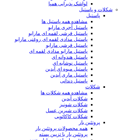
لواشک پذیرایی همپا
شکلات و پاستیل
پاستیل
مشاهده همه پاستیل ها
پاستیل آجری مارابو
پاستیل فرشی لقمه ای مارابو
پاستیل مدادی لقمه ای روغنی مارابو
پاستیل فرشی مارابو
پاستیل مارابو مدادی لقمه ای
پاستیل هندوانه ای
پاستیل نوشابه ای
پاستیل میوه ای آیدین
پاستیل ماری آیدین
پاستیل دندانی
شکلات
مشاهده همه شکلات ها
شکلات آیدین
شکلات شونیز
شکلات شیرین عسل
شکلات کاکائویی
پروتئین بار
همه محصولات پروتئین بار
پروتئین بار با تزیین پسته