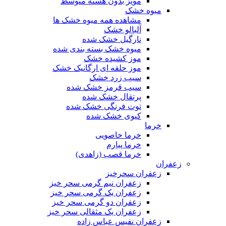
مویز بدون هسته متوسط
میوه خشک
مشاهده همه میوه خشک ها
آلبالو خشک
نارگیل خشک شده
میوه خشک بسته بندی شده
موز کشیده خشک
موز حلقه ای ارگانیک خشک
سیب زرد خشک
سیب قرمز خشک شده
پرتقال خشک شده
توت فرنگی خشک شده
کیوی خشک شده
خرما
خرما خاصویی
خرما پیارم
خرما قصب (زاهدی)
زعفران
زعفران سحرخیز
زعفران نیم گرمی سحر خیز
زعفران یک گرمی سحر خیز
زعفران دو گرمی سحر خیز
زعفران یک مثقالی سحر خیز
زعفران نفیس عباس زاده