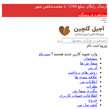
ارسال رایگان مبلغ 2500+ یا مقصدشاهین شهر
مشاهده فروشگاه
ورود/ثبت نام
وارد شوید
کاربر جدید هستید؟
ثبت نام
پیشخوان
سفارش ها
آدرس
روش هاي پرداخت
علاقه مندی ها
اعلانات من
نظرات
پیگیری سفارش
اطلاعات حساب كاربری
خروج
کیف پول من