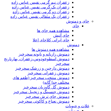
زعفران نیم گرمی نفیس عباس زاده
زعفران یک گرمی نفیس عباس زاده
زعفران دو گرمی نفیس عباس زاده
زعفران یک مثقالی نفیس عباس زاده
چای و دمنوش
چای
مشاهده همه چای ها
چای آتیش
چای ایرانی کلاچای اعلا
دمنوش
مشاهده همه دمنوش ها
دمنوش رازیانه و بابونه سحرخیز
دمنوش اسطوخودوس،زعفران، بهارنارنج
سحرخیز
دمنوش دارچین و زرشک سحرخیز
دمنوش زعفرانی سحرخیز
دمنوش منتخب سحرخیز (طعم های
مختلف جدا گانه)
دمنوش گل گاوزبان سحرخیز
دمنوش جنسینگ و زنجبیل سحرخیز
دمنوش چای ترش سحرخیز
دمنوش نعناع و کاکوتی سحرخیز
غلات و حبوبات
حبوبات