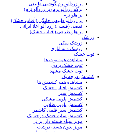
پر زردآلو نرم گوشتی طبیعی
برگه زردآلو نرم (پر زردآلو نرم)
پر هلو نرم
پر زردآلو طبیعی خانگی (آفتاب خشک)
قیصی (قیسی) زرد آلو اعلا ایرانی
پر هلو طبیعی (آفتاب خشک)
زرشک
زرشک پفکی
زرشک دانه اناری
توت خشک
مشاهده همه توت ها
توت خشک یزدی
توت خشک مشهد
کشمش درجه یک
مشاهده همه کشمش ها
کشمش آفتاب خشک
کشمش سبز
کشمش پلویی مشکی
کشمش پلویی طلایی
کشمش سبز قلمی کاشمر
کشمش سایه خشک درجه یک
مویز سیاه هسته دار ایرانی
مویز بدون هسته درشت