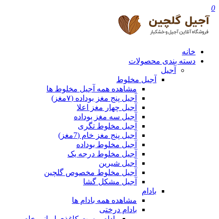
0
خانه
دسته بندی محصولات
آجیل
آجیل مخلوط
مشاهده همه آجیل مخلوط ها
آجیل پنج مغز بوداده (۷مغز)
آجیل چهار مغز اعلا
آجیل سه مغز بوداده
آجیل مخلوط تگری
آجیل پنج مغز خام (7مغز)
آجیل مخلوط بوداده
آجیل مخلوط درجه یک
آجیل شیرین
آجیل مخلوط مخصوص گلچین
آجیل مشکل گشا
بادام
مشاهده همه بادام ها
بادام درختی
بادام پوست کاغذی ایرانی خام