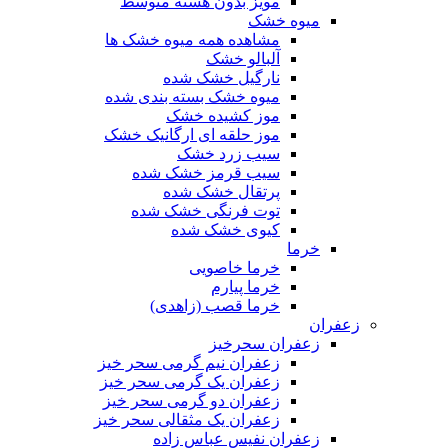
مویز بدون هسته متوسط
میوه خشک
مشاهده همه میوه خشک ها
آلبالو خشک
نارگیل خشک شده
میوه خشک بسته بندی شده
موز کشیده خشک
موز حلقه ای ارگانیک خشک
سیب زرد خشک
سیب قرمز خشک شده
پرتقال خشک شده
توت فرنگی خشک شده
کیوی خشک شده
خرما
خرما خاصویی
خرما پیارم
خرما قصب (زاهدی)
زعفران
زعفران سحرخیز
زعفران نیم گرمی سحر خیز
زعفران یک گرمی سحر خیز
زعفران دو گرمی سحر خیز
زعفران یک مثقالی سحر خیز
زعفران نفیس عباس زاده