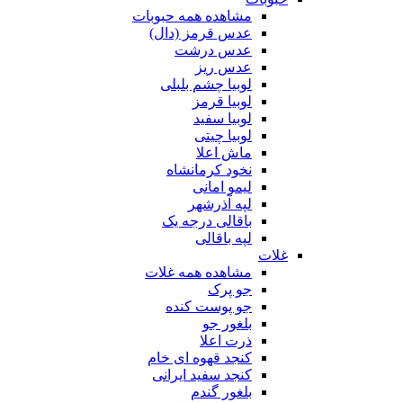
مشاهده همه حبوبات
عدس قرمز (دال)
عدس درشت
عدس ریز
لوبیا چشم بلبلی
لوبیا قرمز
لوبیا سفید
لوبیا چیتی
ماش اعلا
نخود کرمانشاه
لیمو امانی
لپه آذرشهر
باقالی درجه یک
لپه باقالی
غلات
مشاهده همه غلات
جو پرک
جو پوست کنده
بلغور جو
ذرت اعلا
کنجد قهوه ای خام
کنجد سفید ایرانی
بلغور گندم