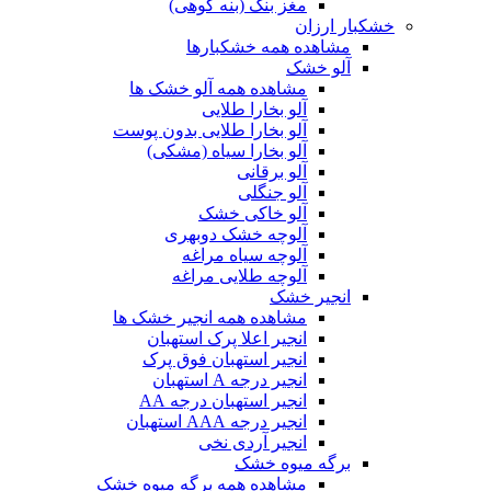
مغز بنک (بنه کوهی)
خشکبار ارزان
مشاهده همه خشکبارها
آلو خشک
مشاهده همه آلو خشک ها
آلو بخارا طلایی
آلو بخارا طلایی بدون پوست
آلو بخارا سیاه (مشکی)
آلو برقانی
آلو جنگلی
آلو خاکی خشک
آلوچه خشک دوبهری
آلوچه سیاه مراغه
آلوچه طلایی مراغه
انجیر خشک
مشاهده همه انجیر خشک ها
انجیر اعلا پرک استهبان
انجیر استهبان فوق پرک
انجیر درجه A استهبان
انجیر استهبان درجه AA
انجیر درجه AAA استهبان
انجیر آردی نخی
برگه میوه خشک
مشاهده همه برگه میوه خشک