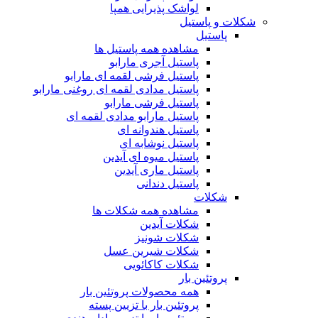
لواشک پذیرایی همپا
شکلات و پاستیل
پاستیل
مشاهده همه پاستیل ها
پاستیل آجری مارابو
پاستیل فرشی لقمه ای مارابو
پاستیل مدادی لقمه ای روغنی مارابو
پاستیل فرشی مارابو
پاستیل مارابو مدادی لقمه ای
پاستیل هندوانه ای
پاستیل نوشابه ای
پاستیل میوه ای آیدین
پاستیل ماری آیدین
پاستیل دندانی
شکلات
مشاهده همه شکلات ها
شکلات آیدین
شکلات شونیز
شکلات شیرین عسل
شکلات کاکائویی
پروتئین بار
همه محصولات پروتئین بار
پروتئین بار با تزیین پسته