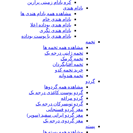
کره بادام زمینی پرارین
بادام هندی
مشاهده همه بادام هندی ها
بادام هندی خام
بادام هندی بوداده اعلا
بادام هندی تگری
بادام هندی با پوست بوداده
تخمه
مشاهده همه تخمه ها
تخمه ژاپنی درجه یک
تخمه گرمک
تخمه آفتابگردان
خرید تخمه کدو
تخمه هندوانه
گردو
مشاهده همه گردوها
گردو پوست کاغذی درجه یک
گردو مراغه
گردو تویسرکان درجه یک
مغز گردو فسنجانی
مغز گردو ایرانی سفید (سوپر)
مغز گردوی درجه یک
پسته
مشاهده همه پسته ها