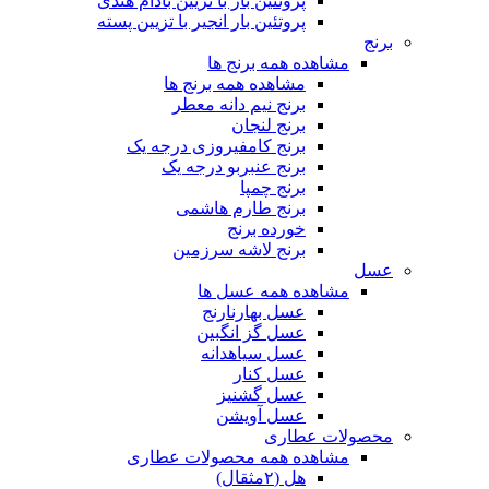
پروتئین بار با تزیین بادام هندی
پروتئین بار انجیر با تزیین پسته
برنج
مشاهده همه برنج ها
مشاهده همه برنج ها
برنج نیم دانه معطر
برنج لنجان
برنج کامفیروزی درجه یک
برنج عنبربو درجه یک
برنج چمپا
برنج طارم هاشمی
خورده برنج
برنج لاشه سرزمین
عسل
مشاهده همه عسل ها
عسل بهارنارنج
عسل گز انگبین
عسل سیاهدانه
عسل کنار
عسل گشنیز
عسل آویشن
محصولات عطاری
مشاهده همه محصولات عطاری
هل (۲مثقال)