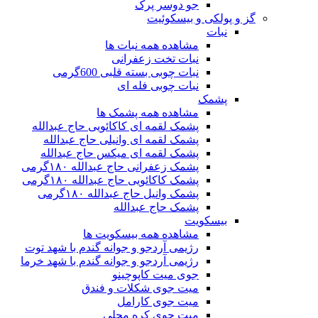
جو دوسر پرک
گز و پولکی و بیسکوئیت
نبات
مشاهده همه نبات ها
نبات تخت زعفرانی
نبات چوبی بسته قلبی 600گرمی
نبات چوبی فله ای
پشمک
مشاهده همه پشمک ها
پشمک لقمه ای کاکائویی حاج عبدالله
پشمک لقمه ای وانیلی حاج عبدالله
پشمک لقمه ای میکس حاج عبدالله
پشمک زعفرانی حاج عبدالله ۱۸۰گرمی
پشمک کاکائویی حاج عبدالله ۱۸۰گرمی
پشمک وانیل حاج عبدالله ۱۸۰گرمی
پشمک حاج عبدالله
بیسکویت
مشاهده همه بیسکویت ها
رژیمی آردجو و جوانه گندم با شهد توت
رژیمی آردجو و جوانه گندم با شهد خرما
جوی میت کاپوچینو
میت جوی شکلات و فندق
میت جوی کارامل
میت جوی کره محلی