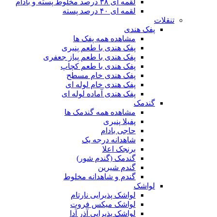
لقمه ای ۳۸ درصد مخلوط پسته و بادام
لقمه ای ۴۰ درصد پسته
تنقلات
پفک هندی
مشاهده همه پفک ها
پفک هندی با طعم پنیری
پفک هندی با طعم پیاز جعفری
پفک هندی با طعم کچاپ
پفک هندی خام مسطح
پفک هندی خام لوله ای
پفک هندی آماده لوله ای
گندمک
مشاهده همه گندمک ها
پفیلا پنیری
حاجی بادام
شاهدانه درجه یک
برنجک اعلا
گندمک (گندم شور)
گندم شیرین
گندم و شاهدانه مخلوط
لواشک
لواشک پذیرایی نارتام
لواشک میکس فروت
لواشک پذیرایی آذر آدا