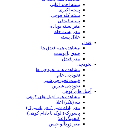
پسته احمد آقایی
پسته اکبری
پسته کله قوچی
پسته فندقی
مغز پسته بوداده
مغز پسته خام
خلال پسته
فندق
مشاهده همه فندق ها
فندق با پوست
مغز فندق
نخودچی
مشاهده همه نخودچی ها
نخودچی خام
قیمت نخودچی شور
نخودچی شیرین
آجیل های کوهی
مشاهده همه آجیل های کوهی
بنه (بنک) اعلا
مغز بادام شور (مغز پاسورک)
پاسورک (الوک یا بادام کوهی)
کلخونگ اعلا
مغز زردآلو خیس