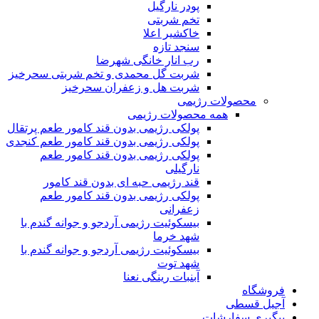
پودر نارگیل
تخم شربتی
خاکشیر اعلا
سنجد تازه
رب انار خانگی شهرضا
شربت گل محمدی و تخم شربتی سحرخیز
شربت هل و زعفران سحرخیز
محصولات رژیمی
همه محصولات رژیمی
پولکی رژیمی بدون قند کامور طعم پرتقال
پولکی رژیمی بدون قند کامور طعم کنجدی
پولکی رژیمی بدون قند کامور طعم
نارگیلی
قند رژیمی حبه ای بدون قند کامور
پولکی رژیمی بدون قند کامور طعم
زعفرانی
بيسکوئيت رژیمی آردجو و جوانه گندم با
شهد خرما
بيسکوئيت رژیمی آردجو و جوانه گندم با
شهد توت
آبنبات رینگی نعنا
فروشگاه
آجیل قسطی
پیگیری سفارشات