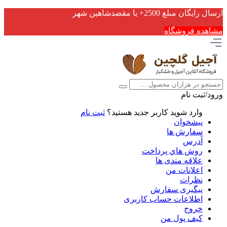
ارسال رایگان مبلغ 2500+ یا مقصدشاهین شهر
مشاهده فروشگاه
ورود/ثبت نام
وارد شوید
کاربر جدید هستید؟
ثبت نام
پیشخوان
سفارش ها
آدرس
روش هاي پرداخت
علاقه مندی ها
اعلانات من
نظرات
پیگیری سفارش
اطلاعات حساب كاربری
خروج
کیف پول من