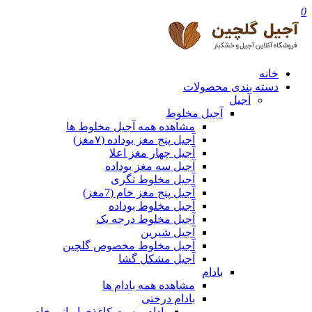
0
خانه
دسته بندی محصولات
آجیل
آجیل مخلوط
مشاهده همه آجیل مخلوط ها
آجیل پنج مغز بوداده (۷مغز)
آجیل چهار مغز اعلا
آجیل سه مغز بوداده
آجیل مخلوط تگری
آجیل پنج مغز خام (7مغز)
آجیل مخلوط بوداده
آجیل مخلوط درجه یک
آجیل شیرین
آجیل مخلوط مخصوص گلچین
آجیل مشکل گشا
بادام
مشاهده همه بادام ها
بادام درختی
بادام پوست کاغذی ایرانی خام