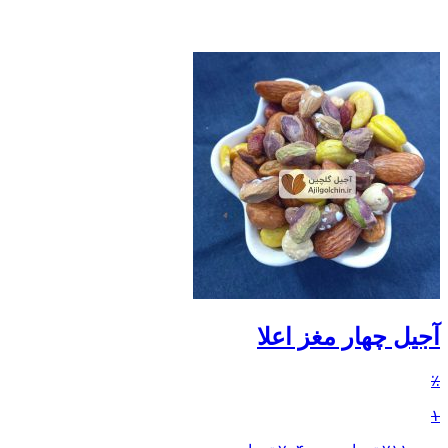
آجیل چهار مغز اعلا
٪
۱