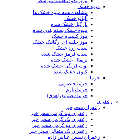
مویز بدون هسته متوسط
میوه خشک
مشاهده همه میوه خشک ها
آلبالو خشک
نارگیل خشک شده
میوه خشک بسته بندی شده
موز کشیده خشک
موز حلقه ای ارگانیک خشک
سیب زرد خشک
سیب قرمز خشک شده
پرتقال خشک شده
توت فرنگی خشک شده
کیوی خشک شده
خرما
خرما خاصویی
خرما پیارم
خرما قصب (زاهدی)
زعفران
زعفران سحرخیز
زعفران نیم گرمی سحر خیز
زعفران یک گرمی سحر خیز
زعفران دو گرمی سحر خیز
زعفران یک مثقالی سحر خیز
زعفران نفیس عباس زاده