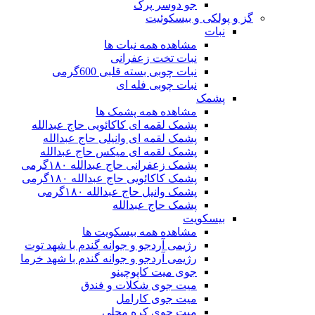
جو دوسر پرک
گز و پولکی و بیسکوئیت
نبات
مشاهده همه نبات ها
نبات تخت زعفرانی
نبات چوبی بسته قلبی 600گرمی
نبات چوبی فله ای
پشمک
مشاهده همه پشمک ها
پشمک لقمه ای کاکائویی حاج عبدالله
پشمک لقمه ای وانیلی حاج عبدالله
پشمک لقمه ای میکس حاج عبدالله
پشمک زعفرانی حاج عبدالله ۱۸۰گرمی
پشمک کاکائویی حاج عبدالله ۱۸۰گرمی
پشمک وانیل حاج عبدالله ۱۸۰گرمی
پشمک حاج عبدالله
بیسکویت
مشاهده همه بیسکویت ها
رژیمی آردجو و جوانه گندم با شهد توت
رژیمی آردجو و جوانه گندم با شهد خرما
جوی میت کاپوچینو
میت جوی شکلات و فندق
میت جوی کارامل
میت جوی کره محلی