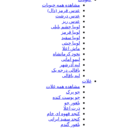
مشاهده همه حبوبات
عدس قرمز (دال)
عدس درشت
عدس ریز
لوبیا چشم بلبلی
لوبیا قرمز
لوبیا سفید
لوبیا چیتی
ماش اعلا
نخود کرمانشاه
لیمو امانی
لپه آذرشهر
باقالی درجه یک
لپه باقالی
غلات
مشاهده همه غلات
جو پرک
جو پوست کنده
بلغور جو
ذرت اعلا
کنجد قهوه ای خام
کنجد سفید ایرانی
بلغور گندم