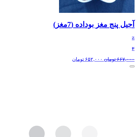
آجیل پنج مغز بوداده (7مغز)
٪
۲
۶۶۷,۰۰۰
تومان
۶۵۲,۰۰۰
تومان