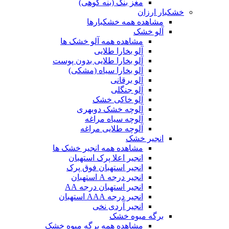
مغز بنک (بنه کوهی)
خشکبار ارزان
مشاهده همه خشکبارها
آلو خشک
مشاهده همه آلو خشک ها
آلو بخارا طلایی
آلو بخارا طلایی بدون پوست
آلو بخارا سیاه (مشکی)
آلو برقانی
آلو جنگلی
آلو خاکی خشک
آلوچه خشک دوبهری
آلوچه سیاه مراغه
آلوچه طلایی مراغه
انجیر خشک
مشاهده همه انجیر خشک ها
انجیر اعلا پرک استهبان
انجیر استهبان فوق پرک
انجیر درجه A استهبان
انجیر استهبان درجه AA
انجیر درجه AAA استهبان
انجیر آردی نخی
برگه میوه خشک
مشاهده همه برگه میوه خشک