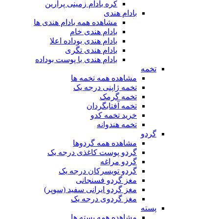
کره بادام زمینی پرارین
بادام هندی
مشاهده همه بادام هندی ها
بادام هندی خام
بادام هندی بوداده اعلا
بادام هندی تگری
بادام هندی با پوست بوداده
تخمه
مشاهده همه تخمه ها
تخمه ژاپنی درجه یک
تخمه گرمک
تخمه آفتابگردان
خرید تخمه کدو
تخمه هندوانه
گردو
مشاهده همه گردوها
گردو پوست کاغذی درجه یک
گردو مراغه
گردو تویسرکان درجه یک
مغز گردو فسنجانی
مغز گردو ایرانی سفید (سوپر)
مغز گردوی درجه یک
پسته
مشاهده همه پسته ها