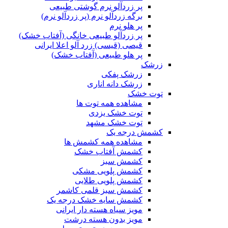
پر زردآلو نرم گوشتی طبیعی
برگه زردآلو نرم (پر زردآلو نرم)
پر هلو نرم
پر زردآلو طبیعی خانگی (آفتاب خشک)
قیصی (قیسی) زرد آلو اعلا ایرانی
پر هلو طبیعی (آفتاب خشک)
زرشک
زرشک پفکی
زرشک دانه اناری
توت خشک
مشاهده همه توت ها
توت خشک یزدی
توت خشک مشهد
کشمش درجه یک
مشاهده همه کشمش ها
کشمش آفتاب خشک
کشمش سبز
کشمش پلویی مشکی
کشمش پلویی طلایی
کشمش سبز قلمی کاشمر
کشمش سایه خشک درجه یک
مویز سیاه هسته دار ایرانی
مویز بدون هسته درشت