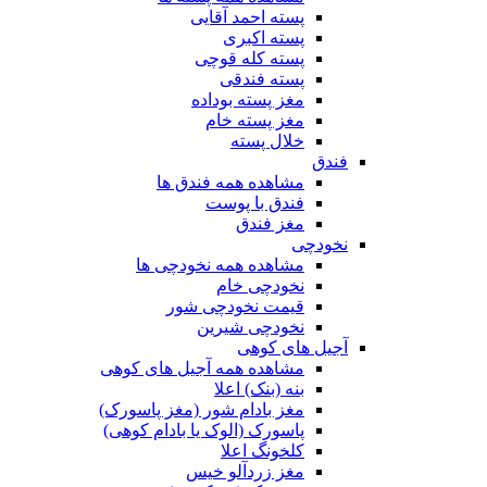
پسته احمد آقایی
پسته اکبری
پسته کله قوچی
پسته فندقی
مغز پسته بوداده
مغز پسته خام
خلال پسته
فندق
مشاهده همه فندق ها
فندق با پوست
مغز فندق
نخودچی
مشاهده همه نخودچی ها
نخودچی خام
قیمت نخودچی شور
نخودچی شیرین
آجیل های کوهی
مشاهده همه آجیل های کوهی
بنه (بنک) اعلا
مغز بادام شور (مغز پاسورک)
پاسورک (الوک یا بادام کوهی)
کلخونگ اعلا
مغز زردآلو خیس