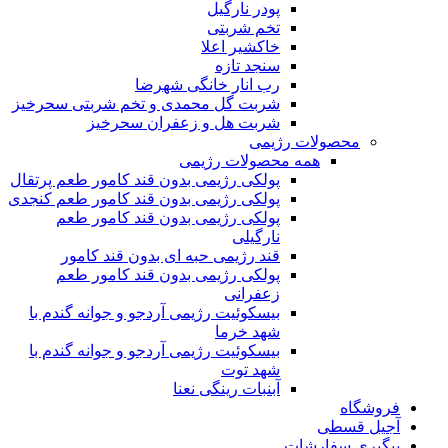
پودر نارگیل
تخم شربتی
خاکشیر اعلا
سنجد تازه
رب انار خانگی شهرضا
شربت گل محمدی و تخم شربتی سحرخیز
شربت هل و زعفران سحرخیز
محصولات رژیمی
همه محصولات رژیمی
پولکی رژیمی بدون قند کامور طعم پرتقال
پولکی رژیمی بدون قند کامور طعم کنجدی
پولکی رژیمی بدون قند کامور طعم
نارگیلی
قند رژیمی حبه ای بدون قند کامور
پولکی رژیمی بدون قند کامور طعم
زعفرانی
بيسکوئيت رژیمی آردجو و جوانه گندم با
شهد خرما
بيسکوئيت رژیمی آردجو و جوانه گندم با
شهد توت
آبنبات رینگی نعنا
فروشگاه
آجیل قسطی
پیگیری سفارشات