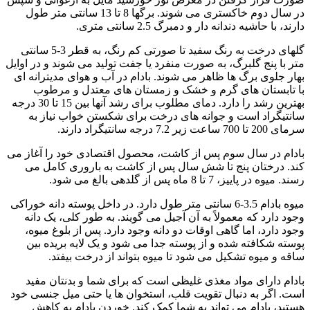
در سال دوم خاکستری می شوند. برگها 8 تا 13 سانتی متر طول
دارند، با حاشیه دندانه دار و دمبرگ 2.5 سانتی متری.
گلهای درخت به رنگ سفید تا صورتی کم رنگ، به قطر 3-5 سانتی
متر با پنج گلبرگ، به صورت منفرد یا جفت تولید می شوند و در اوایل
بهار جلوی برگ ها ظاهر می شوند. بادام در آب و هوای مدیترانه ای
با تابستان های گرم و خشک و زمستان های معتدل و مرطوب
بهترین رشد را دارد. دمای مطلوب برای رشد آنها بین 15 تا 30 درجه
سانتیگراد است و جوانه های درخت برای شکستن خواب نیاز به
سرمای 200 تا 700 ساعت زیر 7.2 درجه سانتیگراد دارند.
بادام در سال سوم پس از کاشت، محصول اقتصادی خود را آغاز می
کند. درختان پنج تا شش سال پس از کاشت به باروری کامل می
رسند. میوه در پاییز، 7 تا 8 ماه پس از گلدهی بالغ می شود.
میوه بادام 3.5-6 سانتی متر طول دارد. در داخل پوسته دانه خوراکی
وجود دارد که معمولاً به آن آجیل می گویند. به طور کلی، یک دانه
وجود دارد، اما گاهی اوقات دو دانه وجود دارد. پس از بلوغ میوه،
پوسته شکافته شده و از پوسته جدا می شود و یک لایه بریده بین
ساقه و میوه تشکیل می شود تا میوه بتواند از درخت بیفتد.
بادام دارای مواد مغذی غلیظی است که برای شما و بدنتان مفید
است. اگر به دنبال تقویت قلب، استخوان ها یا حتی میل جنسی خود
هستید، بادام می تواند به شما کمک کند. خوردن بادام به کاهش