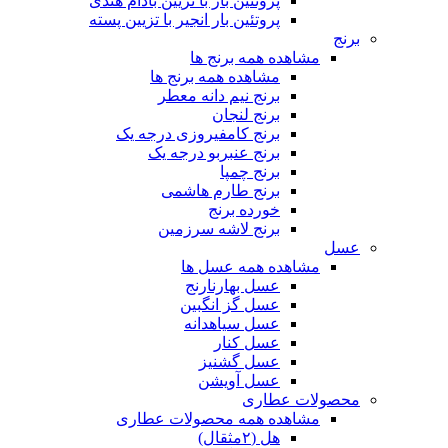
پروتئین بار با تزیین بادام هندی
پروتئین بار انجیر با تزیین پسته
برنج
مشاهده همه برنج ها
مشاهده همه برنج ها
برنج نیم دانه معطر
برنج لنجان
برنج کامفیروزی درجه یک
برنج عنبربو درجه یک
برنج چمپا
برنج طارم هاشمی
خورده برنج
برنج لاشه سرزمین
عسل
مشاهده همه عسل ها
عسل بهارنارنج
عسل گز انگبین
عسل سیاهدانه
عسل کنار
عسل گشنیز
عسل آویشن
محصولات عطاری
مشاهده همه محصولات عطاری
هل (۲مثقال)