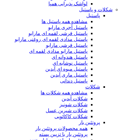
لواشک پذیرایی همپا
شکلات و پاستیل
پاستیل
مشاهده همه پاستیل ها
پاستیل آجری مارابو
پاستیل فرشی لقمه ای مارابو
پاستیل مدادی لقمه ای روغنی مارابو
پاستیل فرشی مارابو
پاستیل مارابو مدادی لقمه ای
پاستیل هندوانه ای
پاستیل نوشابه ای
پاستیل میوه ای آیدین
پاستیل ماری آیدین
پاستیل دندانی
شکلات
مشاهده همه شکلات ها
شکلات آیدین
شکلات شونیز
شکلات شیرین عسل
شکلات کاکائویی
پروتئین بار
همه محصولات پروتئین بار
پروتئین بار با تزیین پسته