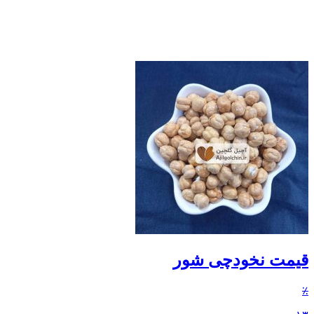
قیمت نخودچی شور
٪