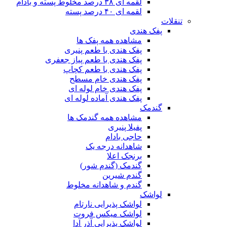
لقمه ای ۳۸ درصد مخلوط پسته و بادام
لقمه ای ۴۰ درصد پسته
تنقلات
پفک هندی
مشاهده همه پفک ها
پفک هندی با طعم پنیری
پفک هندی با طعم پیاز جعفری
پفک هندی با طعم کچاپ
پفک هندی خام مسطح
پفک هندی خام لوله ای
پفک هندی آماده لوله ای
گندمک
مشاهده همه گندمک ها
پفیلا پنیری
حاجی بادام
شاهدانه درجه یک
برنجک اعلا
گندمک (گندم شور)
گندم شیرین
گندم و شاهدانه مخلوط
لواشک
لواشک پذیرایی نارتام
لواشک میکس فروت
لواشک پذیرایی آذر آدا