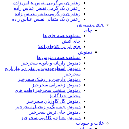
زعفران نیم گرمی نفیس عباس زاده
زعفران یک گرمی نفیس عباس زاده
زعفران دو گرمی نفیس عباس زاده
زعفران یک مثقالی نفیس عباس زاده
چای و دمنوش
چای
مشاهده همه چای ها
چای آتیش
چای ایرانی کلاچای اعلا
دمنوش
مشاهده همه دمنوش ها
دمنوش رازیانه و بابونه سحرخیز
دمنوش اسطوخودوس،زعفران، بهارنارنج
سحرخیز
دمنوش دارچین و زرشک سحرخیز
دمنوش زعفرانی سحرخیز
دمنوش منتخب سحرخیز (طعم های
مختلف جدا گانه)
دمنوش گل گاوزبان سحرخیز
دمنوش جنسینگ و زنجبیل سحرخیز
دمنوش چای ترش سحرخیز
دمنوش نعناع و کاکوتی سحرخیز
غلات و حبوبات
حبوبات