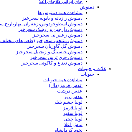
چای ایرانی کلاچای اعلا
دمنوش
مشاهده همه دمنوش ها
دمنوش رازیانه و بابونه سحرخیز
دمنوش اسطوخودوس،زعفران، بهارنارنج س
دمنوش دارچین و زرشک سحرخیز
دمنوش زعفرانی سحرخیز
دمنوش منتخب سحرخیز (طعم های مختلف جد
دمنوش گل گاوزبان سحرخیز
دمنوش جنسینگ و زنجبیل سحرخیز
دمنوش چای ترش سحرخیز
دمنوش نعناع و کاکوتی سحرخیز
غلات و حبوبات
حبوبات
مشاهده همه حبوبات
عدس قرمز (دال)
عدس درشت
عدس ریز
لوبیا چشم بلبلی
لوبیا قرمز
لوبیا سفید
لوبیا چیتی
ماش اعلا
نخود کرمانشاه