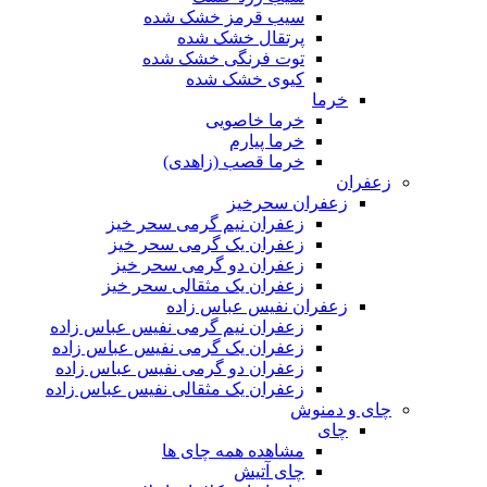
سیب قرمز خشک شده
پرتقال خشک شده
توت فرنگی خشک شده
کیوی خشک شده
خرما
خرما خاصویی
خرما پیارم
خرما قصب (زاهدی)
زعفران
زعفران سحرخیز
زعفران نیم گرمی سحر خیز
زعفران یک گرمی سحر خیز
زعفران دو گرمی سحر خیز
زعفران یک مثقالی سحر خیز
زعفران نفیس عباس زاده
زعفران نیم گرمی نفیس عباس زاده
زعفران یک گرمی نفیس عباس زاده
زعفران دو گرمی نفیس عباس زاده
زعفران یک مثقالی نفیس عباس زاده
چای و دمنوش
چای
مشاهده همه چای ها
چای آتیش