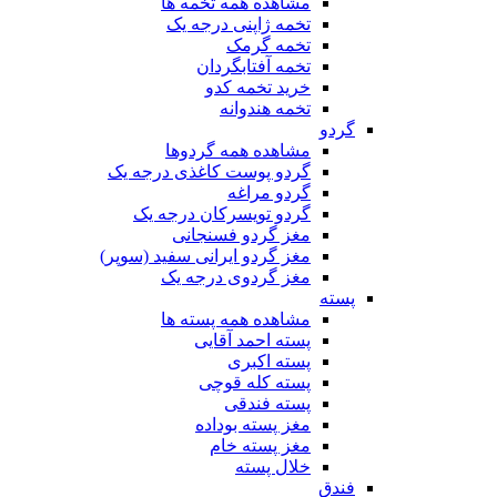
مشاهده همه تخمه ها
تخمه ژاپنی درجه یک
تخمه گرمک
تخمه آفتابگردان
خرید تخمه کدو
تخمه هندوانه
گردو
مشاهده همه گردوها
گردو پوست کاغذی درجه یک
گردو مراغه
گردو تویسرکان درجه یک
مغز گردو فسنجانی
مغز گردو ایرانی سفید (سوپر)
مغز گردوی درجه یک
پسته
مشاهده همه پسته ها
پسته احمد آقایی
پسته اکبری
پسته کله قوچی
پسته فندقی
مغز پسته بوداده
مغز پسته خام
خلال پسته
فندق