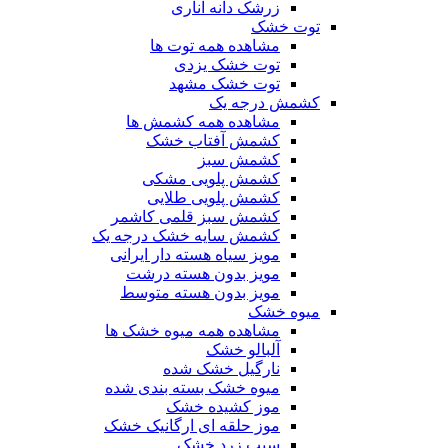
زرشک دانه اناری
توت خشک
مشاهده همه توت ها
توت خشک یزدی
توت خشک مشهد
کشمش درجه یک
مشاهده همه کشمش ها
کشمش آفتاب خشک
کشمش سبز
کشمش پلویی مشکی
کشمش پلویی طلایی
کشمش سبز قلمی کاشمر
کشمش سایه خشک درجه یک
مویز سیاه هسته دار ایرانی
مویز بدون هسته درشت
مویز بدون هسته متوسط
میوه خشک
مشاهده همه میوه خشک ها
آلبالو خشک
نارگیل خشک شده
میوه خشک بسته بندی شده
موز کشیده خشک
موز حلقه ای ارگانیک خشک
سیب زرد خشک