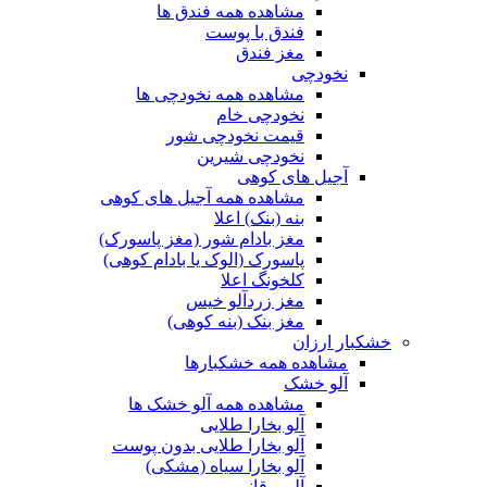
مشاهده همه فندق ها
فندق با پوست
مغز فندق
نخودچی
مشاهده همه نخودچی ها
نخودچی خام
قیمت نخودچی شور
نخودچی شیرین
آجیل های کوهی
مشاهده همه آجیل های کوهی
بنه (بنک) اعلا
مغز بادام شور (مغز پاسورک)
پاسورک (الوک یا بادام کوهی)
کلخونگ اعلا
مغز زردآلو خیس
مغز بنک (بنه کوهی)
خشکبار ارزان
مشاهده همه خشکبارها
آلو خشک
مشاهده همه آلو خشک ها
آلو بخارا طلایی
آلو بخارا طلایی بدون پوست
آلو بخارا سیاه (مشکی)
آلو برقانی