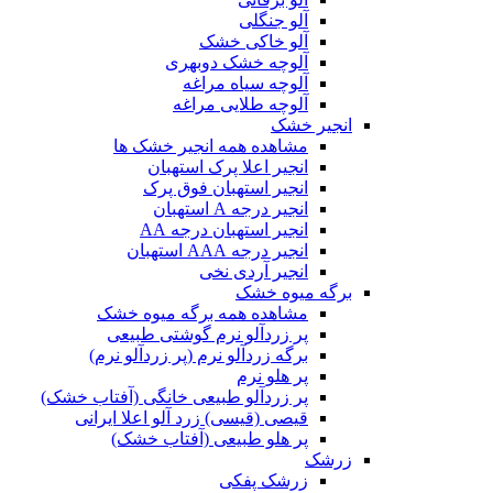
آلو جنگلی
آلو خاکی خشک
آلوچه خشک دوبهری
آلوچه سیاه مراغه
آلوچه طلایی مراغه
انجیر خشک
مشاهده همه انجیر خشک ها
انجیر اعلا پرک استهبان
انجیر استهبان فوق پرک
انجیر درجه A استهبان
انجیر استهبان درجه AA
انجیر درجه AAA استهبان
انجیر آردی نخی
برگه میوه خشک
مشاهده همه برگه میوه خشک
پر زردآلو نرم گوشتی طبیعی
برگه زردآلو نرم (پر زردآلو نرم)
پر هلو نرم
پر زردآلو طبیعی خانگی (آفتاب خشک)
قیصی (قیسی) زرد آلو اعلا ایرانی
پر هلو طبیعی (آفتاب خشک)
زرشک
زرشک پفکی