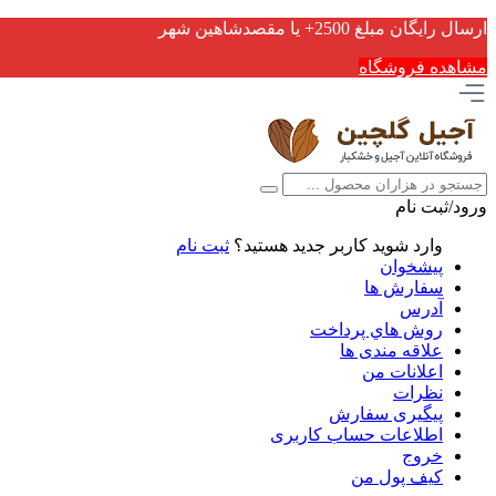
ارسال رایگان مبلغ 2500+ یا مقصدشاهین شهر
مشاهده فروشگاه
ورود/ثبت نام
وارد شوید
کاربر جدید هستید؟
ثبت نام
پیشخوان
سفارش ها
آدرس
روش هاي پرداخت
علاقه مندی ها
اعلانات من
نظرات
پیگیری سفارش
اطلاعات حساب كاربری
خروج
کیف پول من