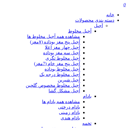
0
خانه
دسته بندی محصولات
آجیل
آجیل مخلوط
مشاهده همه آجیل مخلوط ها
آجیل پنج مغز بوداده (۷مغز)
آجیل چهار مغز اعلا
آجیل سه مغز بوداده
آجیل مخلوط تگری
آجیل پنج مغز خام (7مغز)
آجیل مخلوط بوداده
آجیل مخلوط درجه یک
آجیل شیرین
آجیل مخلوط مخصوص گلچین
آجیل مشکل گشا
بادام
مشاهده همه بادام ها
بادام درختی
بادام زمینی
بادام هندی
تخمه