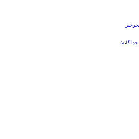
حرخیز
ا گانه)