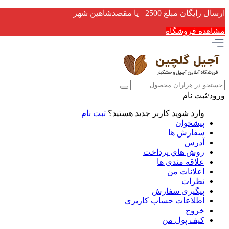
ارسال رایگان مبلغ 2500+ یا مقصدشاهین شهر
مشاهده فروشگاه
ورود/ثبت نام
وارد شوید
کاربر جدید هستید؟
ثبت نام
پیشخوان
سفارش ها
آدرس
روش هاي پرداخت
علاقه مندی ها
اعلانات من
نظرات
پیگیری سفارش
اطلاعات حساب كاربری
خروج
کیف پول من