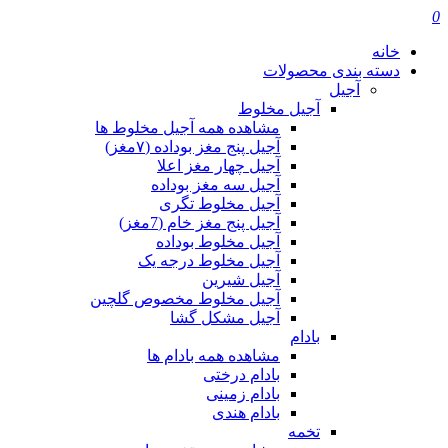
0
خانه
دسته بندی محصولات
آجیل
آجیل مخلوط
مشاهده همه آجیل مخلوط ها
آجیل پنج مغز بوداده (۷مغز)
آجیل چهار مغز اعلا
آجیل سه مغز بوداده
آجیل مخلوط تگری
آجیل پنج مغز خام (7مغز)
آجیل مخلوط بوداده
آجیل مخلوط درجه یک
آجیل شیرین
آجیل مخلوط مخصوص گلچین
آجیل مشکل گشا
بادام
مشاهده همه بادام ها
بادام درختی
بادام زمینی
بادام هندی
تخمه