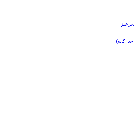
حرخیز
ا گانه)