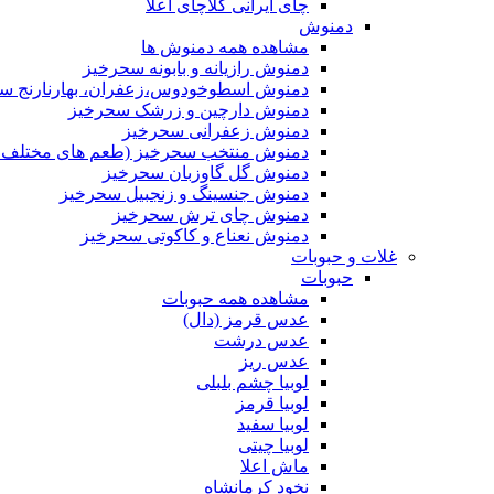
چای ایرانی کلاچای اعلا
دمنوش
مشاهده همه دمنوش ها
دمنوش رازیانه و بابونه سحرخیز
دمنوش اسطوخودوس،زعفران، بهارنارنج س
دمنوش دارچین و زرشک سحرخیز
دمنوش زعفرانی سحرخیز
دمنوش منتخب سحرخیز (طعم های مختلف جد
دمنوش گل گاوزبان سحرخیز
دمنوش جنسینگ و زنجبیل سحرخیز
دمنوش چای ترش سحرخیز
دمنوش نعناع و کاکوتی سحرخیز
غلات و حبوبات
حبوبات
مشاهده همه حبوبات
عدس قرمز (دال)
عدس درشت
عدس ریز
لوبیا چشم بلبلی
لوبیا قرمز
لوبیا سفید
لوبیا چیتی
ماش اعلا
نخود کرمانشاه