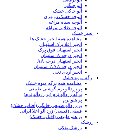
آلو جنگلی
آلو خاکی خشک
آلوچه خشک دوبهری
آلوچه سیاه مراغه
آلوچه طلایی مراغه
انجیر خشک
مشاهده همه انجیر خشک ها
انجیر اعلا پرک استهبان
انجیر استهبان فوق پرک
انجیر درجه A استهبان
انجیر استهبان درجه AA
انجیر درجه AAA استهبان
انجیر آردی نخی
برگه میوه خشک
مشاهده همه برگه میوه خشک
پر زردآلو نرم گوشتی طبیعی
برگه زردآلو نرم (پر زردآلو نرم)
پر هلو نرم
پر زردآلو طبیعی خانگی (آفتاب خشک)
قیصی (قیسی) زرد آلو اعلا ایرانی
پر هلو طبیعی (آفتاب خشک)
زرشک
زرشک پفکی