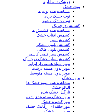
زرشک دانه اناری
توت خشک
مشاهده همه توت ها
توت خشک یزدی
توت خشک مشهد
کشمش درجه یک
مشاهده همه کشمش ها
کشمش آفتاب خشک
کشمش سبز
کشمش پلویی مشکی
کشمش پلویی طلایی
کشمش سبز قلمی کاشمر
کشمش سایه خشک درجه یک
مویز سیاه هسته دار ایرانی
مویز بدون هسته درشت
مویز بدون هسته متوسط
میوه خشک
مشاهده همه میوه خشک ها
آلبالو خشک
نارگیل خشک شده
میوه خشک بسته بندی شده
موز کشیده خشک
موز حلقه ای ارگانیک خشک
سیب زرد خشک