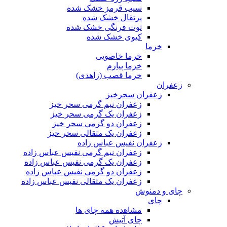
سیب قرمز خشک شده
پرتقال خشک شده
توت فرنگی خشک شده
کیوی خشک شده
خرما
خرما خاصویی
خرما پیارم
خرما قصب (زاهدی)
زعفران
زعفران سحرخیز
زعفران نیم گرمی سحر خیز
زعفران یک گرمی سحر خیز
زعفران دو گرمی سحر خیز
زعفران یک مثقالی سحر خیز
زعفران نفیس عباس زاده
زعفران نیم گرمی نفیس عباس زاده
زعفران یک گرمی نفیس عباس زاده
زعفران دو گرمی نفیس عباس زاده
زعفران یک مثقالی نفیس عباس زاده
چای و دمنوش
چای
مشاهده همه چای ها
چای آتیش