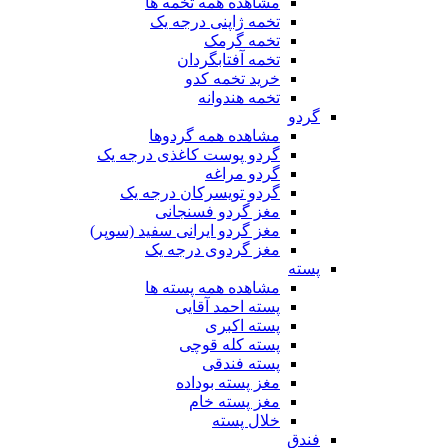
مشاهده همه تخمه ها
تخمه ژاپنی درجه یک
تخمه گرمک
تخمه آفتابگردان
خرید تخمه کدو
تخمه هندوانه
گردو
مشاهده همه گردوها
گردو پوست کاغذی درجه یک
گردو مراغه
گردو تویسرکان درجه یک
مغز گردو فسنجانی
مغز گردو ایرانی سفید (سوپر)
مغز گردوی درجه یک
پسته
مشاهده همه پسته ها
پسته احمد آقایی
پسته اکبری
پسته کله قوچی
پسته فندقی
مغز پسته بوداده
مغز پسته خام
خلال پسته
فندق