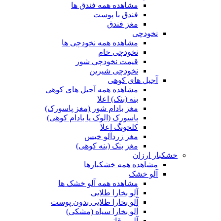
مشاهده همه فندق ها
فندق با پوست
مغز فندق
نخودچی
مشاهده همه نخودچی ها
نخودچی خام
قیمت نخودچی شور
نخودچی شیرین
آجیل های کوهی
مشاهده همه آجیل های کوهی
بنه (بنک) اعلا
مغز بادام شور (مغز پاسورک)
پاسورک (الوک یا بادام کوهی)
کلخونگ اعلا
مغز زردآلو خیس
مغز بنک (بنه کوهی)
خشکبار ارزان
مشاهده همه خشکبارها
آلو خشک
مشاهده همه آلو خشک ها
آلو بخارا طلایی
آلو بخارا طلایی بدون پوست
آلو بخارا سیاه (مشکی)
آلو برقانی