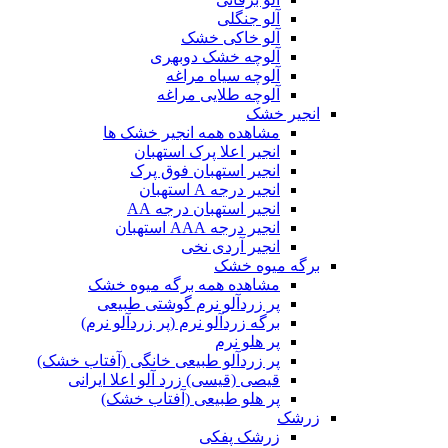
آلو جنگلی
آلو خاکی خشک
آلوچه خشک دوبهری
آلوچه سیاه مراغه
آلوچه طلایی مراغه
انجیر خشک
مشاهده همه انجیر خشک ها
انجیر اعلا پرک استهبان
انجیر استهبان فوق پرک
انجیر درجه A استهبان
انجیر استهبان درجه AA
انجیر درجه AAA استهبان
انجیر آردی نخی
برگه میوه خشک
مشاهده همه برگه میوه خشک
پر زردآلو نرم گوشتی طبیعی
برگه زردآلو نرم (پر زردآلو نرم)
پر هلو نرم
پر زردآلو طبیعی خانگی (آفتاب خشک)
قیصی (قیسی) زرد آلو اعلا ایرانی
پر هلو طبیعی (آفتاب خشک)
زرشک
زرشک پفکی