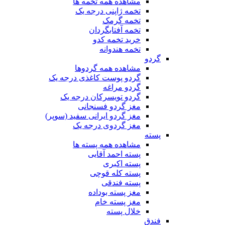
مشاهده همه تخمه ها
تخمه ژاپنی درجه یک
تخمه گرمک
تخمه آفتابگردان
خرید تخمه کدو
تخمه هندوانه
گردو
مشاهده همه گردوها
گردو پوست کاغذی درجه یک
گردو مراغه
گردو تویسرکان درجه یک
مغز گردو فسنجانی
مغز گردو ایرانی سفید (سوپر)
مغز گردوی درجه یک
پسته
مشاهده همه پسته ها
پسته احمد آقایی
پسته اکبری
پسته کله قوچی
پسته فندقی
مغز پسته بوداده
مغز پسته خام
خلال پسته
فندق