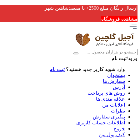
ارسال رایگان مبلغ 2500+ یا مقصدشاهین شهر
مشاهده فروشگاه
ورود/ثبت نام
وارد شوید
کاربر جدید هستید؟
ثبت نام
پیشخوان
سفارش ها
آدرس
روش هاي پرداخت
علاقه مندی ها
اعلانات من
نظرات
پیگیری سفارش
اطلاعات حساب كاربری
خروج
کیف پول من