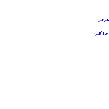
حرخیز
ا گانه)