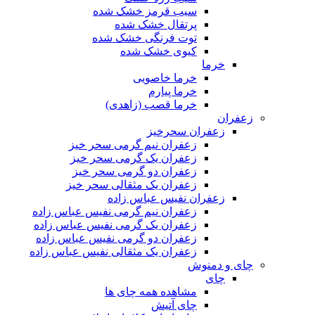
سیب قرمز خشک شده
پرتقال خشک شده
توت فرنگی خشک شده
کیوی خشک شده
خرما
خرما خاصویی
خرما پیارم
خرما قصب (زاهدی)
زعفران
زعفران سحرخیز
زعفران نیم گرمی سحر خیز
زعفران یک گرمی سحر خیز
زعفران دو گرمی سحر خیز
زعفران یک مثقالی سحر خیز
زعفران نفیس عباس زاده
زعفران نیم گرمی نفیس عباس زاده
زعفران یک گرمی نفیس عباس زاده
زعفران دو گرمی نفیس عباس زاده
زعفران یک مثقالی نفیس عباس زاده
چای و دمنوش
چای
مشاهده همه چای ها
چای آتیش