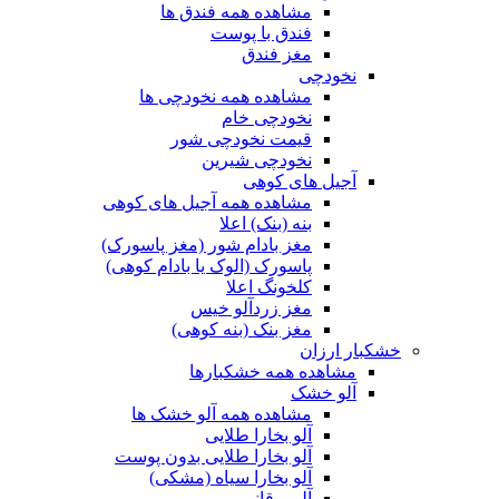
مشاهده همه فندق ها
فندق با پوست
مغز فندق
نخودچی
مشاهده همه نخودچی ها
نخودچی خام
قیمت نخودچی شور
نخودچی شیرین
آجیل های کوهی
مشاهده همه آجیل های کوهی
بنه (بنک) اعلا
مغز بادام شور (مغز پاسورک)
پاسورک (الوک یا بادام کوهی)
کلخونگ اعلا
مغز زردآلو خیس
مغز بنک (بنه کوهی)
خشکبار ارزان
مشاهده همه خشکبارها
آلو خشک
مشاهده همه آلو خشک ها
آلو بخارا طلایی
آلو بخارا طلایی بدون پوست
آلو بخارا سیاه (مشکی)
آلو برقانی