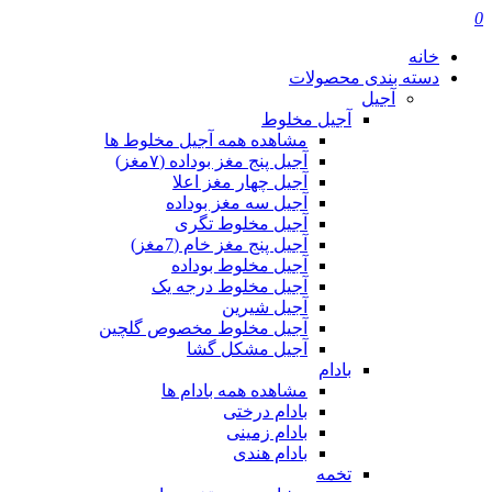
0
خانه
دسته بندی محصولات
آجیل
آجیل مخلوط
مشاهده همه آجیل مخلوط ها
آجیل پنج مغز بوداده (۷مغز)
آجیل چهار مغز اعلا
آجیل سه مغز بوداده
آجیل مخلوط تگری
آجیل پنج مغز خام (7مغز)
آجیل مخلوط بوداده
آجیل مخلوط درجه یک
آجیل شیرین
آجیل مخلوط مخصوص گلچین
آجیل مشکل گشا
بادام
مشاهده همه بادام ها
بادام درختی
بادام زمینی
بادام هندی
تخمه