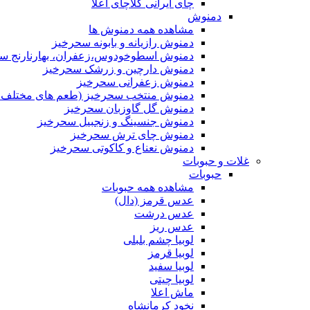
چای ایرانی کلاچای اعلا
دمنوش
مشاهده همه دمنوش ها
دمنوش رازیانه و بابونه سحرخیز
دمنوش اسطوخودوس،زعفران، بهارنارنج س
دمنوش دارچین و زرشک سحرخیز
دمنوش زعفرانی سحرخیز
دمنوش منتخب سحرخیز (طعم های مختلف جد
دمنوش گل گاوزبان سحرخیز
دمنوش جنسینگ و زنجبیل سحرخیز
دمنوش چای ترش سحرخیز
دمنوش نعناع و کاکوتی سحرخیز
غلات و حبوبات
حبوبات
مشاهده همه حبوبات
عدس قرمز (دال)
عدس درشت
عدس ریز
لوبیا چشم بلبلی
لوبیا قرمز
لوبیا سفید
لوبیا چیتی
ماش اعلا
نخود کرمانشاه