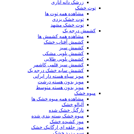
زرشک دانه اناری
توت خشک
مشاهده همه توت ها
توت خشک یزدی
توت خشک مشهد
کشمش درجه یک
مشاهده همه کشمش ها
کشمش آفتاب خشک
کشمش سبز
کشمش پلویی مشکی
کشمش پلویی طلایی
کشمش سبز قلمی کاشمر
کشمش سایه خشک درجه یک
مویز سیاه هسته دار ایرانی
مویز بدون هسته درشت
مویز بدون هسته متوسط
میوه خشک
مشاهده همه میوه خشک ها
آلبالو خشک
نارگیل خشک شده
میوه خشک بسته بندی شده
موز کشیده خشک
موز حلقه ای ارگانیک خشک
سیب زرد خشک