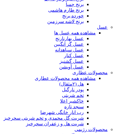
برنج چمپا
برنج طارم هاشمی
خورده برنج
برنج لاشه سرزمین
عسل
مشاهده همه عسل ها
عسل بهارنارنج
عسل گز انگبین
عسل سیاهدانه
عسل کنار
عسل گشنیز
عسل آویشن
محصولات عطاری
مشاهده همه محصولات عطاری
هل (۲مثقال)
پودر نارگیل
تخم شربتی
خاکشیر اعلا
سنجد تازه
رب انار خانگی شهرضا
شربت گل محمدی و تخم شربتی سحرخیز
شربت هل و زعفران سحرخیز
محصولات رژیمی