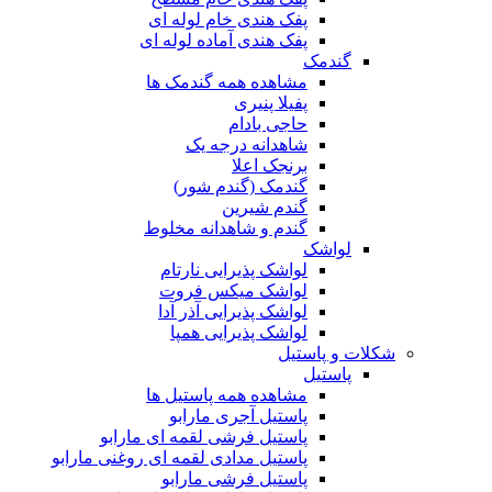
پفک هندی خام لوله ای
پفک هندی آماده لوله ای
گندمک
مشاهده همه گندمک ها
پفیلا پنیری
حاجی بادام
شاهدانه درجه یک
برنجک اعلا
گندمک (گندم شور)
گندم شیرین
گندم و شاهدانه مخلوط
لواشک
لواشک پذیرایی نارتام
لواشک میکس فروت
لواشک پذیرایی آذر آدا
لواشک پذیرایی همپا
شکلات و پاستیل
پاستیل
مشاهده همه پاستیل ها
پاستیل آجری مارابو
پاستیل فرشی لقمه ای مارابو
پاستیل مدادی لقمه ای روغنی مارابو
پاستیل فرشی مارابو