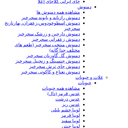
چای ایرانی کلاچای اعلا
دمنوش
مشاهده همه دمنوش ها
دمنوش رازیانه و بابونه سحرخیز
دمنوش اسطوخودوس،زعفران، بهارنارنج
سحرخیز
دمنوش دارچین و زرشک سحرخیز
دمنوش زعفرانی سحرخیز
دمنوش منتخب سحرخیز (طعم های
مختلف جدا گانه)
دمنوش گل گاوزبان سحرخیز
دمنوش جنسینگ و زنجبیل سحرخیز
دمنوش چای ترش سحرخیز
دمنوش نعناع و کاکوتی سحرخیز
غلات و حبوبات
حبوبات
مشاهده همه حبوبات
عدس قرمز (دال)
عدس درشت
عدس ریز
لوبیا چشم بلبلی
لوبیا قرمز
لوبیا سفید
لوبیا چیتی