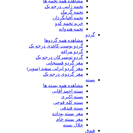
مشاهده همه تخمه ها
تخمه ژاپنی درجه یک
تخمه گرمک
تخمه آفتابگردان
خرید تخمه کدو
تخمه هندوانه
گردو
مشاهده همه گردوها
گردو پوست کاغذی درجه یک
گردو مراغه
گردو تویسرکان درجه یک
مغز گردو فسنجانی
مغز گردو ایرانی سفید (سوپر)
مغز گردوی درجه یک
پسته
مشاهده همه پسته ها
پسته احمد آقایی
پسته اکبری
پسته کله قوچی
پسته فندقی
مغز پسته بوداده
مغز پسته خام
خلال پسته
فندق