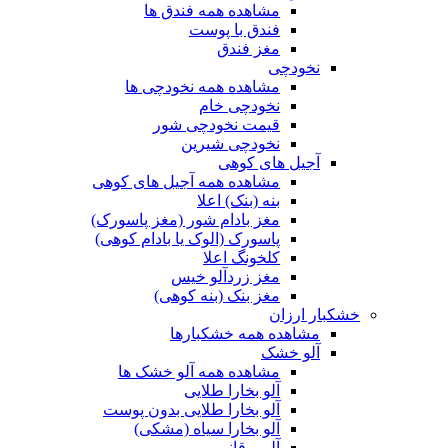
مشاهده همه فندق ها
فندق با پوست
مغز فندق
نخودچی
مشاهده همه نخودچی ها
نخودچی خام
قیمت نخودچی شور
نخودچی شیرین
آجیل های کوهی
مشاهده همه آجیل های کوهی
بنه (بنک) اعلا
مغز بادام شور (مغز پاسورک)
پاسورک (الوک یا بادام کوهی)
کلخونگ اعلا
مغز زردآلو خیس
مغز بنک (بنه کوهی)
خشکبار ارزان
مشاهده همه خشکبارها
آلو خشک
مشاهده همه آلو خشک ها
آلو بخارا طلایی
آلو بخارا طلایی بدون پوست
آلو بخارا سیاه (مشکی)
آلو برقانی