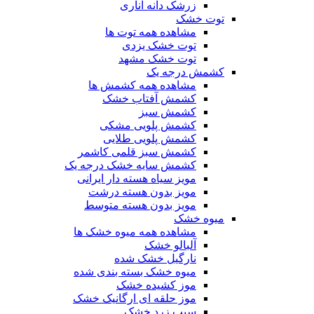
زرشک دانه اناری
توت خشک
مشاهده همه توت ها
توت خشک یزدی
توت خشک مشهد
کشمش درجه یک
مشاهده همه کشمش ها
کشمش آفتاب خشک
کشمش سبز
کشمش پلویی مشکی
کشمش پلویی طلایی
کشمش سبز قلمی کاشمر
کشمش سایه خشک درجه یک
مویز سیاه هسته دار ایرانی
مویز بدون هسته درشت
مویز بدون هسته متوسط
میوه خشک
مشاهده همه میوه خشک ها
آلبالو خشک
نارگیل خشک شده
میوه خشک بسته بندی شده
موز کشیده خشک
موز حلقه ای ارگانیک خشک
سیب زرد خشک