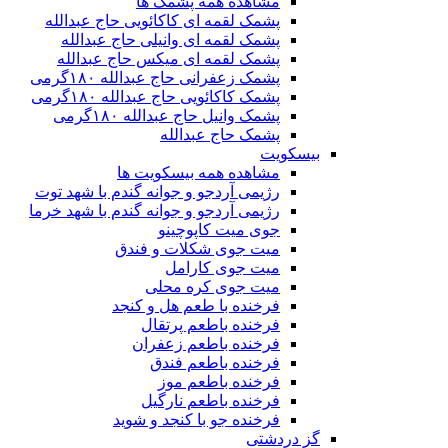
مشاهده همه پشمک ها
پشمک لقمه ای کاکائویی حاج عبدالله
پشمک لقمه ای وانیلی حاج عبدالله
پشمک لقمه ای میکس حاج عبدالله
پشمک زعفرانی حاج عبدالله ۱۸۰گرمی
پشمک کاکائویی حاج عبدالله ۱۸۰گرمی
پشمک وانیل حاج عبدالله ۱۸۰گرمی
پشمک حاج عبدالله
بیسکویت
مشاهده همه بیسکویت ها
رژیمی آردجو و جوانه گندم با شهد توت
رژیمی آردجو و جوانه گندم با شهد خرما
جوی میت کاپوچینو
میت جوی شکلات و فندق
میت جوی کارامل
میت جوی کره محلی
فرخنده با طعم هل و کنجد
فرخنده باطعم پرتقال
فرخنده باطعم زعفران
فرخنده باطعم فندق
فرخنده باطعم موز
فرخنده باطعم نارگیل
فرخنده جو با کنجد و شوید
گز دردشتی