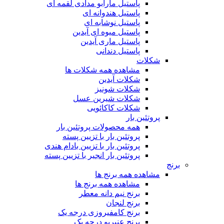
پاستیل مارابو مدادی لقمه ای
پاستیل هندوانه ای
پاستیل نوشابه ای
پاستیل میوه ای آیدین
پاستیل ماری آیدین
پاستیل دندانی
شکلات
مشاهده همه شکلات ها
شکلات آیدین
شکلات شونیز
شکلات شیرین عسل
شکلات کاکائویی
پروتئین بار
همه محصولات پروتئین بار
پروتئین بار با تزیین پسته
پروتئین بار با تزیین بادام هندی
پروتئین بار انجیر با تزیین پسته
برنج
مشاهده همه برنج ها
مشاهده همه برنج ها
برنج نیم دانه معطر
برنج لنجان
برنج کامفیروزی درجه یک
برنج عنبربو درجه یک