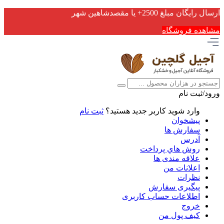
ارسال رایگان مبلغ 2500+ یا مقصدشاهین شهر
مشاهده فروشگاه
ورود/ثبت نام
وارد شوید
کاربر جدید هستید؟
ثبت نام
پیشخوان
سفارش ها
آدرس
روش هاي پرداخت
علاقه مندی ها
اعلانات من
نظرات
پیگیری سفارش
اطلاعات حساب كاربری
خروج
کیف پول من