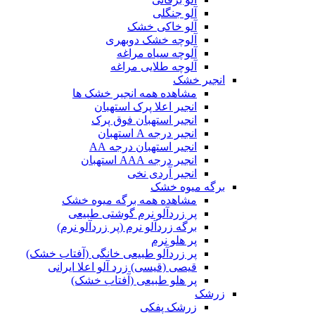
آلو جنگلی
آلو خاکی خشک
آلوچه خشک دوبهری
آلوچه سیاه مراغه
آلوچه طلایی مراغه
انجیر خشک
مشاهده همه انجیر خشک ها
انجیر اعلا پرک استهبان
انجیر استهبان فوق پرک
انجیر درجه A استهبان
انجیر استهبان درجه AA
انجیر درجه AAA استهبان
انجیر آردی نخی
برگه میوه خشک
مشاهده همه برگه میوه خشک
پر زردآلو نرم گوشتی طبیعی
برگه زردآلو نرم (پر زردآلو نرم)
پر هلو نرم
پر زردآلو طبیعی خانگی (آفتاب خشک)
قیصی (قیسی) زرد آلو اعلا ایرانی
پر هلو طبیعی (آفتاب خشک)
زرشک
زرشک پفکی