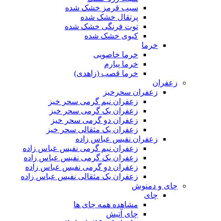
سیب قرمز خشک شده
پرتقال خشک شده
توت فرنگی خشک شده
کیوی خشک شده
خرما
خرما خاصویی
خرما پیارم
خرما قصب (زاهدی)
زعفران
زعفران سحرخیز
زعفران نیم گرمی سحر خیز
زعفران یک گرمی سحر خیز
زعفران دو گرمی سحر خیز
زعفران یک مثقالی سحر خیز
زعفران نفیس عباس زاده
زعفران نیم گرمی نفیس عباس زاده
زعفران یک گرمی نفیس عباس زاده
زعفران دو گرمی نفیس عباس زاده
زعفران یک مثقالی نفیس عباس زاده
چای و دمنوش
چای
مشاهده همه چای ها
چای آتیش