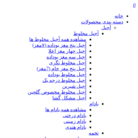
0
خانه
دسته بندی محصولات
آجیل
آجیل مخلوط
مشاهده همه آجیل مخلوط ها
آجیل پنج مغز بوداده (۷مغز)
آجیل چهار مغز اعلا
آجیل سه مغز بوداده
آجیل مخلوط تگری
آجیل پنج مغز خام (7مغز)
آجیل مخلوط بوداده
آجیل مخلوط درجه یک
آجیل شیرین
آجیل مخلوط مخصوص گلچین
آجیل مشکل گشا
بادام
مشاهده همه بادام ها
بادام درختی
بادام زمینی
بادام هندی
تخمه