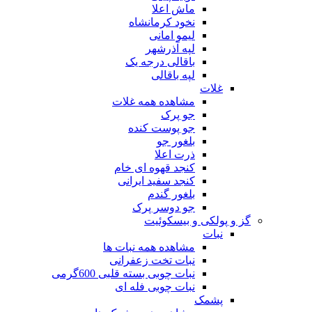
ماش اعلا
نخود کرمانشاه
لیمو امانی
لپه آذرشهر
باقالی درجه یک
لپه باقالی
غلات
مشاهده همه غلات
جو پرک
جو پوست کنده
بلغور جو
ذرت اعلا
کنجد قهوه ای خام
کنجد سفید ایرانی
بلغور گندم
جو دوسر پرک
گز و پولکی و بیسکوئیت
نبات
مشاهده همه نبات ها
نبات تخت زعفرانی
نبات چوبی بسته قلبی 600گرمی
نبات چوبی فله ای
پشمک