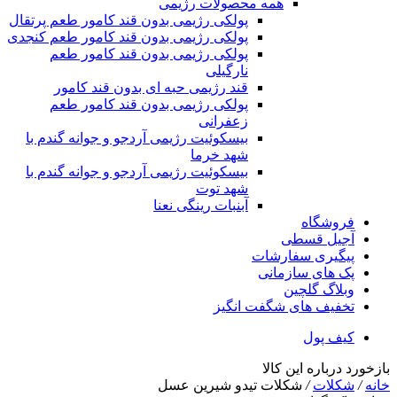
همه محصولات رژیمی
پولکی رژیمی بدون قند کامور طعم پرتقال
پولکی رژیمی بدون قند کامور طعم کنجدی
پولکی رژیمی بدون قند کامور طعم
نارگیلی
قند رژیمی حبه ای بدون قند کامور
پولکی رژیمی بدون قند کامور طعم
زعفرانی
بيسکوئيت رژیمی آردجو و جوانه گندم با
شهد خرما
بيسکوئيت رژیمی آردجو و جوانه گندم با
شهد توت
آبنبات رینگی نعنا
فروشگاه
آجیل قسطی
پیگیری سفارشات
پک های سازمانی
وبلاگ گلچین
تخفیف های شگفت انگیز
کیف پول
بازخورد درباره این کالا
خانه
/
شکلات
/
شکلات تیدو شیرین عسل