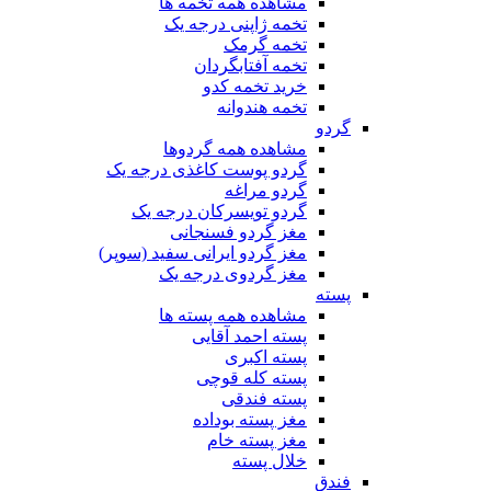
مشاهده همه تخمه ها
تخمه ژاپنی درجه یک
تخمه گرمک
تخمه آفتابگردان
خرید تخمه کدو
تخمه هندوانه
گردو
مشاهده همه گردوها
گردو پوست کاغذی درجه یک
گردو مراغه
گردو تویسرکان درجه یک
مغز گردو فسنجانی
مغز گردو ایرانی سفید (سوپر)
مغز گردوی درجه یک
پسته
مشاهده همه پسته ها
پسته احمد آقایی
پسته اکبری
پسته کله قوچی
پسته فندقی
مغز پسته بوداده
مغز پسته خام
خلال پسته
فندق