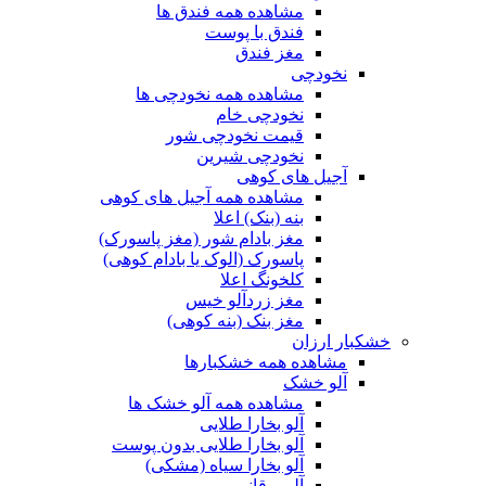
مشاهده همه فندق ها
فندق با پوست
مغز فندق
نخودچی
مشاهده همه نخودچی ها
نخودچی خام
قیمت نخودچی شور
نخودچی شیرین
آجیل های کوهی
مشاهده همه آجیل های کوهی
بنه (بنک) اعلا
مغز بادام شور (مغز پاسورک)
پاسورک (الوک یا بادام کوهی)
کلخونگ اعلا
مغز زردآلو خیس
مغز بنک (بنه کوهی)
خشکبار ارزان
مشاهده همه خشکبارها
آلو خشک
مشاهده همه آلو خشک ها
آلو بخارا طلایی
آلو بخارا طلایی بدون پوست
آلو بخارا سیاه (مشکی)
آلو برقانی