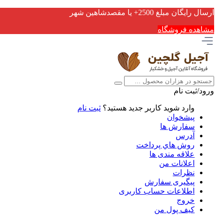
ارسال رایگان مبلغ 2500+ یا مقصدشاهین شهر
مشاهده فروشگاه
ورود/ثبت نام
وارد شوید
کاربر جدید هستید؟
ثبت نام
پیشخوان
سفارش ها
آدرس
روش هاي پرداخت
علاقه مندی ها
اعلانات من
نظرات
پیگیری سفارش
اطلاعات حساب كاربری
خروج
کیف پول من