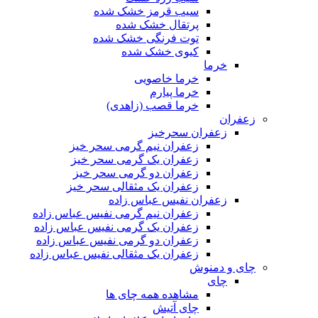
سیب قرمز خشک شده
پرتقال خشک شده
توت فرنگی خشک شده
کیوی خشک شده
خرما
خرما خاصویی
خرما پیارم
خرما قصب (زاهدی)
زعفران
زعفران سحرخیز
زعفران نیم گرمی سحر خیز
زعفران یک گرمی سحر خیز
زعفران دو گرمی سحر خیز
زعفران یک مثقالی سحر خیز
زعفران نفیس عباس زاده
زعفران نیم گرمی نفیس عباس زاده
زعفران یک گرمی نفیس عباس زاده
زعفران دو گرمی نفیس عباس زاده
زعفران یک مثقالی نفیس عباس زاده
چای و دمنوش
چای
مشاهده همه چای ها
چای آتیش