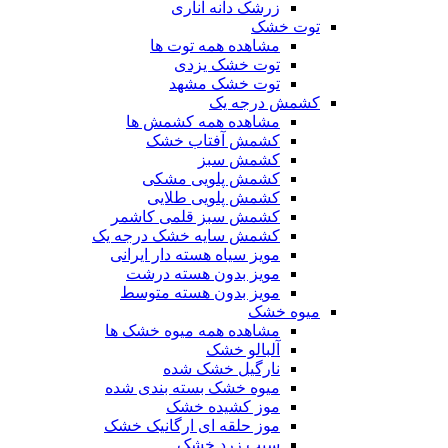
زرشک دانه اناری
توت خشک
مشاهده همه توت ها
توت خشک یزدی
توت خشک مشهد
کشمش درجه یک
مشاهده همه کشمش ها
کشمش آفتاب خشک
کشمش سبز
کشمش پلویی مشکی
کشمش پلویی طلایی
کشمش سبز قلمی کاشمر
کشمش سایه خشک درجه یک
مویز سیاه هسته دار ایرانی
مویز بدون هسته درشت
مویز بدون هسته متوسط
میوه خشک
مشاهده همه میوه خشک ها
آلبالو خشک
نارگیل خشک شده
میوه خشک بسته بندی شده
موز کشیده خشک
موز حلقه ای ارگانیک خشک
سیب زرد خشک