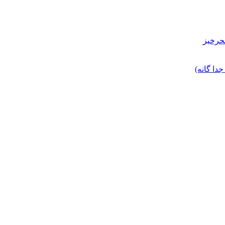
حرخیز
ا گانه)