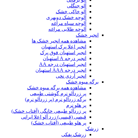
آلو جنگلی
آلو خاکی خشک
آلوچه خشک دوبهری
آلوچه سیاه مراغه
آلوچه طلایی مراغه
انجیر خشک
مشاهده همه انجیر خشک ها
انجیر اعلا پرک استهبان
انجیر استهبان فوق پرک
انجیر درجه A استهبان
انجیر استهبان درجه AA
انجیر درجه AAA استهبان
انجیر آردی نخی
برگه میوه خشک
مشاهده همه برگه میوه خشک
پر زردآلو نرم گوشتی طبیعی
برگه زردآلو نرم (پر زردآلو نرم)
پر هلو نرم
پر زردآلو طبیعی خانگی (آفتاب خشک)
قیصی (قیسی) زرد آلو اعلا ایرانی
پر هلو طبیعی (آفتاب خشک)
زرشک
زرشک پفکی