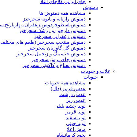
چای ایرانی کلاچای اعلا
دمنوش
مشاهده همه دمنوش ها
دمنوش رازیانه و بابونه سحرخیز
دمنوش اسطوخودوس،زعفران، بهارنارنج س
دمنوش دارچین و زرشک سحرخیز
دمنوش زعفرانی سحرخیز
دمنوش منتخب سحرخیز (طعم های مختلف جد
دمنوش گل گاوزبان سحرخیز
دمنوش جنسینگ و زنجبیل سحرخیز
دمنوش چای ترش سحرخیز
دمنوش نعناع و کاکوتی سحرخیز
غلات و حبوبات
حبوبات
مشاهده همه حبوبات
عدس قرمز (دال)
عدس درشت
عدس ریز
لوبیا چشم بلبلی
لوبیا قرمز
لوبیا سفید
لوبیا چیتی
ماش اعلا
نخود کرمانشاه