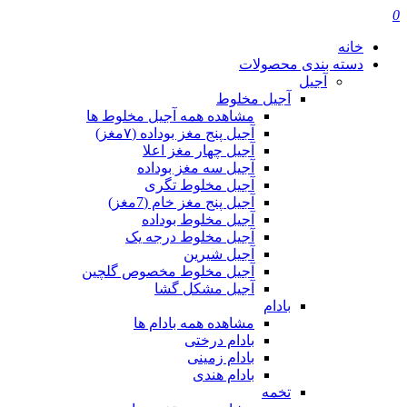
0
خانه
دسته بندی محصولات
آجیل
آجیل مخلوط
مشاهده همه آجیل مخلوط ها
آجیل پنج مغز بوداده (۷مغز)
آجیل چهار مغز اعلا
آجیل سه مغز بوداده
آجیل مخلوط تگری
آجیل پنج مغز خام (7مغز)
آجیل مخلوط بوداده
آجیل مخلوط درجه یک
آجیل شیرین
آجیل مخلوط مخصوص گلچین
آجیل مشکل گشا
بادام
مشاهده همه بادام ها
بادام درختی
بادام زمینی
بادام هندی
تخمه