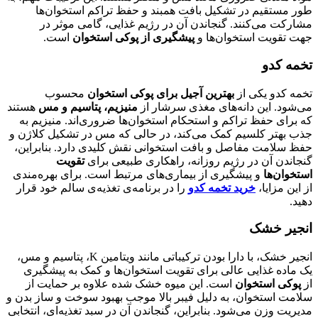
طور مستقیم در تشکیل بافت همبند و حفظ تراکم استخوان‌ها
مشارکت می‌کنند. گنجاندن آن در رژیم غذایی، گامی موثر در
جهت تقویت استخوان‌ها و
پیشگیری از پوکی استخوان
است.
تخمه کدو
تخمه کدو یکی از
بهترین آجیل برای پوکی استخوان
محسوب
می‌شود. این دانه‌های مغذی سرشار از
منیزیم، پتاسیم و مس
هستند
که برای حفظ تراکم و استحکام استخوان‌ها ضروری‌اند. منیزیم به
جذب بهتر کلسیم کمک می‌کند، در حالی که مس در تشکیل کلاژن و
حفظ سلامت مفاصل و بافت استخوانی نقش کلیدی دارد. بنابراین،
گنجاندن آن در رژیم روزانه، راهکاری طبیعی برای
تقویت
استخوان‌ها
و پیشگیری از بیماری‌های مرتبط است. برای بهره‌مندی
از این مزایا،
خرید تخمه کدو
را در برنامه‌ی تغذیه‌ی سالم خود قرار
دهید.
انجیر خشک
انجیر خشک، با دارا بودن ترکیباتی مانند ویتامین K، پتاسیم و مس،
یک ماده غذایی عالی برای تقویت استخوان‌ها و کمک به پیشگیری
از
پوکی استخوان
است. این میوه خشک شده علاوه بر حمایت از
سلامت استخوان، به دلیل فیبر بالا موجب بهبود سوخت و ساز بدن و
مدیریت وزن می‌شود. بنابراین، گنجاندن آن در سبد تغذیه‌ای، انتخابی