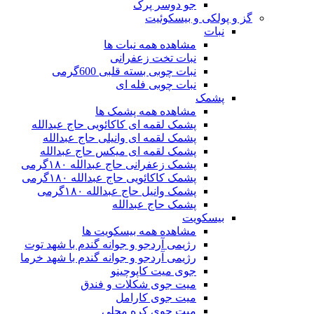
جو دوسر پرک
گز و پولکی و بیسکوئیت
نبات
مشاهده همه نبات ها
نبات تخت زعفرانی
نبات چوبی بسته قلبی 600گرمی
نبات چوبی فله ای
پشمک
مشاهده همه پشمک ها
پشمک لقمه ای کاکائویی حاج عبدالله
پشمک لقمه ای وانیلی حاج عبدالله
پشمک لقمه ای میکس حاج عبدالله
پشمک زعفرانی حاج عبدالله ۱۸۰گرمی
پشمک کاکائویی حاج عبدالله ۱۸۰گرمی
پشمک وانیل حاج عبدالله ۱۸۰گرمی
پشمک حاج عبدالله
بیسکویت
مشاهده همه بیسکویت ها
رژیمی آردجو و جوانه گندم با شهد توت
رژیمی آردجو و جوانه گندم با شهد خرما
جوی میت کاپوچینو
میت جوی شکلات و فندق
میت جوی کارامل
میت جوی کره محلی