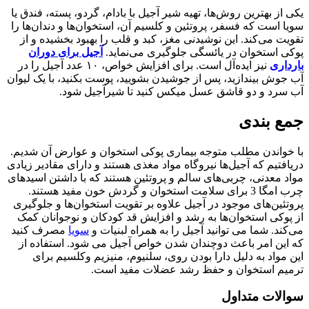
یکی از بهترین روش‌ها، تهیه شیر آجیل با بادام، گردو، پسته، فندق یا
سویا است که فسفر، پروتئین و کلسیم آن، استخوان‌ها و دندان‌ها را
تقویت می‌کند. این نوشیدنی مغز، کبد و قلب را بهبود بخشیده و از
پوکی استخوان در یائسگی جلوگیری می‌نماید.
آجیل برای دوران
بارداری
نیز ایده‌آل است. برای افزایش خواص، ۱۰ عدد آجیل را در
آب جوش بیندازید، پس از جوشیدن بشویید، پوست بکنید، با یک لیوان
آب سرد و دو قاشق عسل میکس کنید تا شیرآجیل شود.
جمع بندی
با خواندن مطلب متوجه بیماری پوکی استخوان و عوارض آن شدیم.
دریافتیم که آجیل‌ها نیروگاه مواد مغذی هستند و دارای مقادیر زیادی
مواد معدنی، چربی‌های سالم و پروتئین هستند که با داشتن اسیدهای
چرب امگا 3 برای سلامت استخوان و گردش خون مفید هستند.
پروتئین‌های موجود در آجیل علاوه بر تقویت استخوان‌ها و جلوگیری
از پوکی استخوان‌ها به رشد و‌ افزایش قد کودکان و نوجوانان کمک
می‌کند. شما می‌ توانید آجیل را به همراه لبنیات و
سویا
مصرف کنید
که این امر باعث دوچندان شدن خواص آجیل می‌ شود. استفاده از
این مواد به دلیل دارا بودن روی، سلنیوم، منیزیم و‌کلسیم برای
ترمیم استخوان و حفظ رشد عضلات مفید است.
سوالات متداول