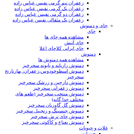
زعفران نیم گرمی نفیس عباس زاده
زعفران یک گرمی نفیس عباس زاده
زعفران دو گرمی نفیس عباس زاده
زعفران یک مثقالی نفیس عباس زاده
چای و دمنوش
چای
مشاهده همه چای ها
چای آتیش
چای ایرانی کلاچای اعلا
دمنوش
مشاهده همه دمنوش ها
دمنوش رازیانه و بابونه سحرخیز
دمنوش اسطوخودوس،زعفران، بهارنارنج
سحرخیز
دمنوش دارچین و زرشک سحرخیز
دمنوش زعفرانی سحرخیز
دمنوش منتخب سحرخیز (طعم های
مختلف جدا گانه)
دمنوش گل گاوزبان سحرخیز
دمنوش جنسینگ و زنجبیل سحرخیز
دمنوش چای ترش سحرخیز
دمنوش نعناع و کاکوتی سحرخیز
غلات و حبوبات
حبوبات