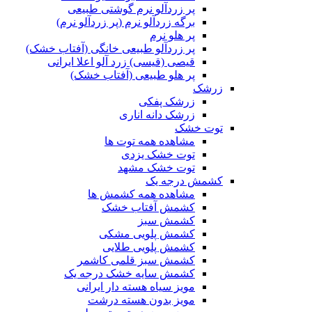
پر زردآلو نرم گوشتی طبیعی
برگه زردآلو نرم (پر زردآلو نرم)
پر هلو نرم
پر زردآلو طبیعی خانگی (آفتاب خشک)
قیصی (قیسی) زرد آلو اعلا ایرانی
پر هلو طبیعی (آفتاب خشک)
زرشک
زرشک پفکی
زرشک دانه اناری
توت خشک
مشاهده همه توت ها
توت خشک یزدی
توت خشک مشهد
کشمش درجه یک
مشاهده همه کشمش ها
کشمش آفتاب خشک
کشمش سبز
کشمش پلویی مشکی
کشمش پلویی طلایی
کشمش سبز قلمی کاشمر
کشمش سایه خشک درجه یک
مویز سیاه هسته دار ایرانی
مویز بدون هسته درشت