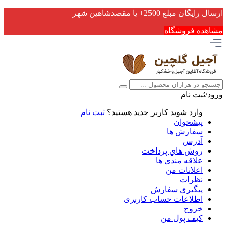
ارسال رایگان مبلغ 2500+ یا مقصدشاهین شهر
مشاهده فروشگاه
ورود/ثبت نام
وارد شوید
کاربر جدید هستید؟
ثبت نام
پیشخوان
سفارش ها
آدرس
روش هاي پرداخت
علاقه مندی ها
اعلانات من
نظرات
پیگیری سفارش
اطلاعات حساب كاربری
خروج
کیف پول من