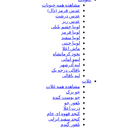
مشاهده همه حبوبات
عدس قرمز (دال)
عدس درشت
عدس ریز
لوبیا چشم بلبلی
لوبیا قرمز
لوبیا سفید
لوبیا چیتی
ماش اعلا
نخود کرمانشاه
لیمو امانی
لپه آذرشهر
باقالی درجه یک
لپه باقالی
غلات
مشاهده همه غلات
جو پرک
جو پوست کنده
بلغور جو
ذرت اعلا
کنجد قهوه ای خام
کنجد سفید ایرانی
بلغور گندم