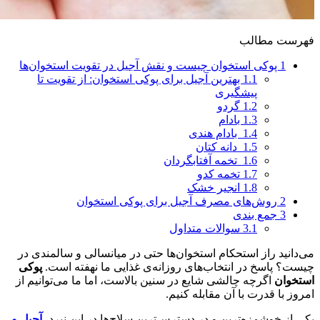
فهرست مطالب
1
پوکی استخوان چیست و نقش آجیل در تقویت استخوان‌ها
1.1
بهترین آجیل برای پوکی استخوان: از تقویت تا
پیشگیری
1.2
گردو
1.3
بادام
1.4
بادام هندی
1.5
دانه کتان
1.6
تخمه آفتابگردان
1.7
تخمه کدو
1.8
انجیر خشک
2
روش‌های مصرف آجیل برای پوکی استخوان
3
جمع بندی
3.1
سوالات متداول
می‌دانید راز استحکام استخوان‌ها حتی در میانسالی و سالمندی در
چیست؟ پاسخ در انتخاب‌های روزانه‌ی غذایی ما نهفته است.
پوکی
استخوان
اگرچه چالشی شایع در سنین بالاست، اما ما می‌توانیم از
امروز با قدرت با آن مقابله کنیم.
یکی از خوشمزه‌ترین و در دسترس‌ترین سلاح‌ها در این نبرد،
آجیل و