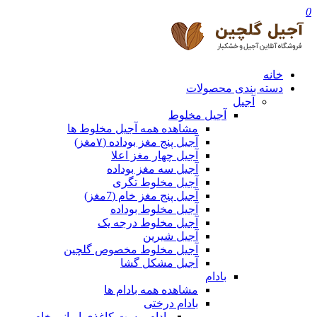
0
خانه
دسته بندی محصولات
آجیل
آجیل مخلوط
مشاهده همه آجیل مخلوط ها
آجیل پنج مغز بوداده (۷مغز)
آجیل چهار مغز اعلا
آجیل سه مغز بوداده
آجیل مخلوط تگری
آجیل پنج مغز خام (7مغز)
آجیل مخلوط بوداده
آجیل مخلوط درجه یک
آجیل شیرین
آجیل مخلوط مخصوص گلچین
آجیل مشکل گشا
بادام
مشاهده همه بادام ها
بادام درختی
بادام پوست کاغذی ایرانی خام