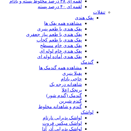
لقمه ای ۳۸ درصد مخلوط پسته و بادام
لقمه ای ۴۰ درصد پسته
تنقلات
پفک هندی
مشاهده همه پفک ها
پفک هندی با طعم پنیری
پفک هندی با طعم پیاز جعفری
پفک هندی با طعم کچاپ
پفک هندی خام مسطح
پفک هندی خام لوله ای
پفک هندی آماده لوله ای
گندمک
مشاهده همه گندمک ها
پفیلا پنیری
حاجی بادام
شاهدانه درجه یک
برنجک اعلا
گندمک (گندم شور)
گندم شیرین
گندم و شاهدانه مخلوط
لواشک
لواشک پذیرایی نارتام
لواشک میکس فروت
لواشک پذیرایی آذر آدا