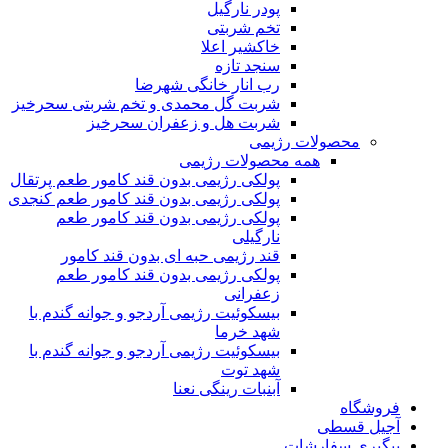
پودر نارگیل
تخم شربتی
خاکشیر اعلا
سنجد تازه
رب انار خانگی شهرضا
شربت گل محمدی و تخم شربتی سحرخیز
شربت هل و زعفران سحرخیز
محصولات رژیمی
همه محصولات رژیمی
پولکی رژیمی بدون قند کامور طعم پرتقال
پولکی رژیمی بدون قند کامور طعم کنجدی
پولکی رژیمی بدون قند کامور طعم
نارگیلی
قند رژیمی حبه ای بدون قند کامور
پولکی رژیمی بدون قند کامور طعم
زعفرانی
بيسکوئيت رژیمی آردجو و جوانه گندم با
شهد خرما
بيسکوئيت رژیمی آردجو و جوانه گندم با
شهد توت
آبنبات رینگی نعنا
فروشگاه
آجیل قسطی
پیگیری سفارشات