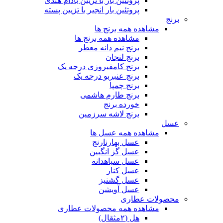
پروتئین بار با تزیین بادام هندی
پروتئین بار انجیر با تزیین پسته
برنج
مشاهده همه برنج ها
مشاهده همه برنج ها
برنج نیم دانه معطر
برنج لنجان
برنج کامفیروزی درجه یک
برنج عنبربو درجه یک
برنج چمپا
برنج طارم هاشمی
خورده برنج
برنج لاشه سرزمین
عسل
مشاهده همه عسل ها
عسل بهارنارنج
عسل گز انگبین
عسل سیاهدانه
عسل کنار
عسل گشنیز
عسل آویشن
محصولات عطاری
مشاهده همه محصولات عطاری
هل (۲مثقال)