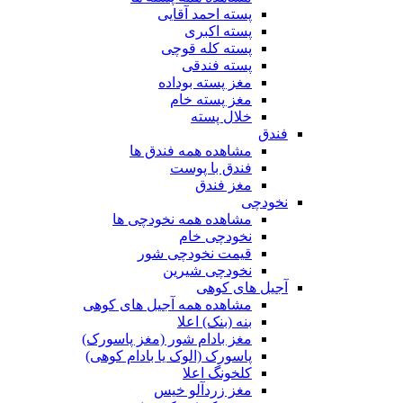
پسته احمد آقایی
پسته اکبری
پسته کله قوچی
پسته فندقی
مغز پسته بوداده
مغز پسته خام
خلال پسته
فندق
مشاهده همه فندق ها
فندق با پوست
مغز فندق
نخودچی
مشاهده همه نخودچی ها
نخودچی خام
قیمت نخودچی شور
نخودچی شیرین
آجیل های کوهی
مشاهده همه آجیل های کوهی
بنه (بنک) اعلا
مغز بادام شور (مغز پاسورک)
پاسورک (الوک یا بادام کوهی)
کلخونگ اعلا
مغز زردآلو خیس