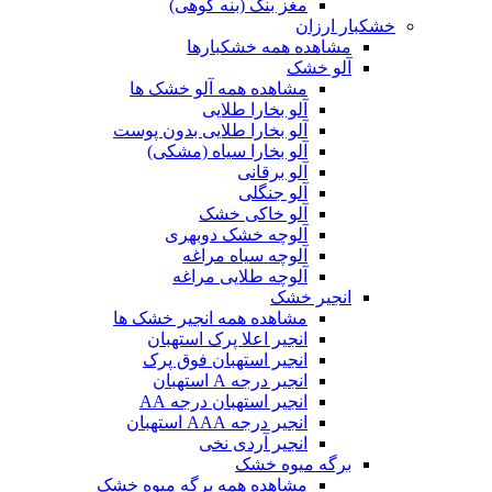
مغز بنک (بنه کوهی)
خشکبار ارزان
مشاهده همه خشکبارها
آلو خشک
مشاهده همه آلو خشک ها
آلو بخارا طلایی
آلو بخارا طلایی بدون پوست
آلو بخارا سیاه (مشکی)
آلو برقانی
آلو جنگلی
آلو خاکی خشک
آلوچه خشک دوبهری
آلوچه سیاه مراغه
آلوچه طلایی مراغه
انجیر خشک
مشاهده همه انجیر خشک ها
انجیر اعلا پرک استهبان
انجیر استهبان فوق پرک
انجیر درجه A استهبان
انجیر استهبان درجه AA
انجیر درجه AAA استهبان
انجیر آردی نخی
برگه میوه خشک
مشاهده همه برگه میوه خشک