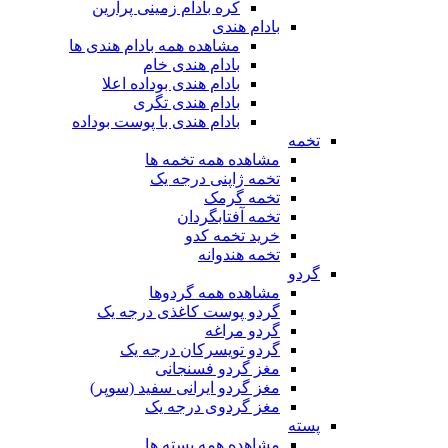
کره بادام زمینی پرارین
بادام هندی
مشاهده همه بادام هندی ها
بادام هندی خام
بادام هندی بوداده اعلا
بادام هندی تگری
بادام هندی با پوست بوداده
تخمه
مشاهده همه تخمه ها
تخمه ژاپنی درجه یک
تخمه گرمک
تخمه آفتابگردان
خرید تخمه کدو
تخمه هندوانه
گردو
مشاهده همه گردوها
گردو پوست کاغذی درجه یک
گردو مراغه
گردو تویسرکان درجه یک
مغز گردو فسنجانی
مغز گردو ایرانی سفید (سوپر)
مغز گردوی درجه یک
پسته
مشاهده همه پسته ها