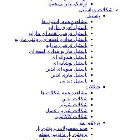
لواشک پذیرایی همپا
شکلات و پاستیل
پاستیل
مشاهده همه پاستیل ها
پاستیل آجری مارابو
پاستیل فرشی لقمه ای مارابو
پاستیل مدادی لقمه ای روغنی مارابو
پاستیل فرشی مارابو
پاستیل مارابو مدادی لقمه ای
پاستیل هندوانه ای
پاستیل نوشابه ای
پاستیل میوه ای آیدین
پاستیل ماری آیدین
پاستیل دندانی
شکلات
مشاهده همه شکلات ها
شکلات آیدین
شکلات شونیز
شکلات شیرین عسل
شکلات کاکائویی
پروتئین بار
همه محصولات پروتئین بار
پروتئین بار با تزیین پسته