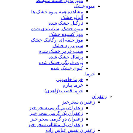
مویز بدون هسته متوسط
میوه خشک
مشاهده همه میوه خشک ها
آلبالو خشک
نارگیل خشک شده
میوه خشک بسته بندی شده
موز کشیده خشک
موز حلقه ای ارگانیک خشک
سیب زرد خشک
سیب قرمز خشک شده
پرتقال خشک شده
توت فرنگی خشک شده
کیوی خشک شده
خرما
خرما خاصویی
خرما پیارم
خرما قصب (زاهدی)
زعفران
زعفران سحرخیز
زعفران نیم گرمی سحر خیز
زعفران یک گرمی سحر خیز
زعفران دو گرمی سحر خیز
زعفران یک مثقالی سحر خیز
زعفران نفیس عباس زاده