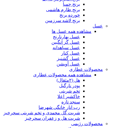
برنج چمپا
برنج طارم هاشمی
خورده برنج
برنج لاشه سرزمین
عسل
مشاهده همه عسل ها
عسل بهارنارنج
عسل گز انگبین
عسل سیاهدانه
عسل کنار
عسل گشنیز
عسل آویشن
محصولات عطاری
مشاهده همه محصولات عطاری
هل (۲مثقال)
پودر نارگیل
تخم شربتی
خاکشیر اعلا
سنجد تازه
رب انار خانگی شهرضا
شربت گل محمدی و تخم شربتی سحرخیز
شربت هل و زعفران سحرخیز
محصولات رژیمی