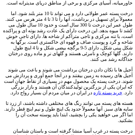
خاورمیانه، آسیای مرکزی و برخی از مناطق دریای مدیترانه است.
درخت پسته عمر طولانی دارد و می تواند تا 10 متر بلند شود. اما
معمولاً برای تسهیل در برداشت، آنها را تا 3 تا 4 متر هرس می کنند.
طول عمر این درخت تا 300 سال است و حدود 10 سال طول می
کشد تا میوه بدهد. این درخت دارای یک عادت رشد بوته ای و پراکنده
است، با تنه مرکزی و تاجی متراکم از شاخه ها. دارای تاجی خوش
شاخه و گرد و پوست صاف و قهوه ای خاکستری است. برگها به
شکل پینی شکل، دارای 5-9 برگچه بیضی شکل و تا 4 اینچ طول
دارند. گلها کوچک و نامرئی هستند و گلهای نر و ماده روی درختان
جداگانه رشد می کنند.
آجیل ها با تکان دادن درختان برداشت می شوند و باعث می شوند
آجیل های رسیده به زمین بیفتند و در آنجا جمع آوری و پردازش می
شوند. درخت پسته یک محصول مهم در بسیاری از نقاط جهان است
که ایران یکی از بزرگترین تولیدکنندگان آن هستند و بازار بزرگی
دارد.
خرید پسته تازه
در ایران در میان مردم آن بسیار رواج دارد.
هسته های پسته می توانند رنگ های مختلفی داشته باشند، از زرد تا
سایه های سبز. آنها معمولاً حدود یک اینچ طول و نیم اینچ قطر دارند.
اما اگر می خواهید یکی را بچشید، ابتدا باید پوسته سخت آن را
بشکنید.
درخت پسته در غرب آسیا منشا گرفته است و باستان شناسان