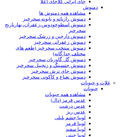
چای ایرانی کلاچای اعلا
دمنوش
مشاهده همه دمنوش ها
دمنوش رازیانه و بابونه سحرخیز
دمنوش اسطوخودوس،زعفران، بهارنارنج
سحرخیز
دمنوش دارچین و زرشک سحرخیز
دمنوش زعفرانی سحرخیز
دمنوش منتخب سحرخیز (طعم های
مختلف جدا گانه)
دمنوش گل گاوزبان سحرخیز
دمنوش جنسینگ و زنجبیل سحرخیز
دمنوش چای ترش سحرخیز
دمنوش نعناع و کاکوتی سحرخیز
غلات و حبوبات
حبوبات
مشاهده همه حبوبات
عدس قرمز (دال)
عدس درشت
عدس ریز
لوبیا چشم بلبلی
لوبیا قرمز
لوبیا سفید
لوبیا چیتی