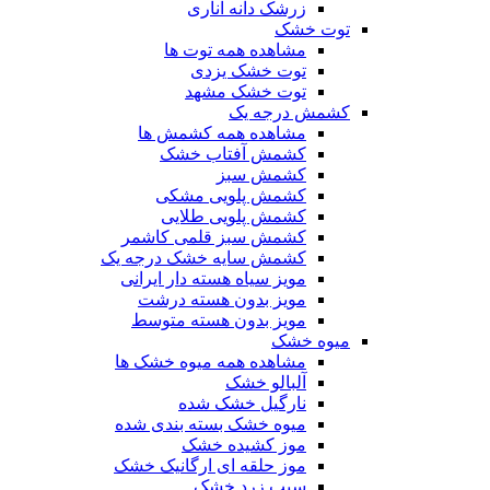
زرشک دانه اناری
توت خشک
مشاهده همه توت ها
توت خشک یزدی
توت خشک مشهد
کشمش درجه یک
مشاهده همه کشمش ها
کشمش آفتاب خشک
کشمش سبز
کشمش پلویی مشکی
کشمش پلویی طلایی
کشمش سبز قلمی کاشمر
کشمش سایه خشک درجه یک
مویز سیاه هسته دار ایرانی
مویز بدون هسته درشت
مویز بدون هسته متوسط
میوه خشک
مشاهده همه میوه خشک ها
آلبالو خشک
نارگیل خشک شده
میوه خشک بسته بندی شده
موز کشیده خشک
موز حلقه ای ارگانیک خشک
سیب زرد خشک