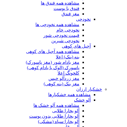
مشاهده همه فندق ها
فندق با پوست
مغز فندق
نخودچی
مشاهده همه نخودچی ها
نخودچی خام
قیمت نخودچی شور
نخودچی شیرین
آجیل های کوهی
مشاهده همه آجیل های کوهی
بنه (بنک) اعلا
مغز بادام شور (مغز پاسورک)
پاسورک (الوک یا بادام کوهی)
کلخونگ اعلا
مغز زردآلو خیس
مغز بنک (بنه کوهی)
خشکبار ارزان
مشاهده همه خشکبارها
آلو خشک
مشاهده همه آلو خشک ها
آلو بخارا طلایی
آلو بخارا طلایی بدون پوست
آلو بخارا سیاه (مشکی)
آلو برقانی