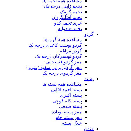
مشاهده همه تخمه ها
تخمه ژاپنی درجه یک
تخمه گرمک
تخمه آفتابگردان
خرید تخمه کدو
تخمه هندوانه
گردو
مشاهده همه گردوها
گردو پوست کاغذی درجه یک
گردو مراغه
گردو تویسرکان درجه یک
مغز گردو فسنجانی
مغز گردو ایرانی سفید (سوپر)
مغز گردوی درجه یک
پسته
مشاهده همه پسته ها
پسته احمد آقایی
پسته اکبری
پسته کله قوچی
پسته فندقی
مغز پسته بوداده
مغز پسته خام
خلال پسته
فندق