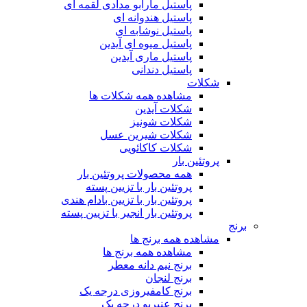
پاستیل مارابو مدادی لقمه ای
پاستیل هندوانه ای
پاستیل نوشابه ای
پاستیل میوه ای آیدین
پاستیل ماری آیدین
پاستیل دندانی
شکلات
مشاهده همه شکلات ها
شکلات آیدین
شکلات شونیز
شکلات شیرین عسل
شکلات کاکائویی
پروتئین بار
همه محصولات پروتئین بار
پروتئین بار با تزیین پسته
پروتئین بار با تزیین بادام هندی
پروتئین بار انجیر با تزیین پسته
برنج
مشاهده همه برنج ها
مشاهده همه برنج ها
برنج نیم دانه معطر
برنج لنجان
برنج کامفیروزی درجه یک
برنج عنبربو درجه یک