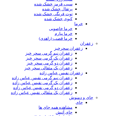
سیب قرمز خشک شده
پرتقال خشک شده
توت فرنگی خشک شده
کیوی خشک شده
خرما
خرما خاصویی
خرما پیارم
خرما قصب (زاهدی)
زعفران
زعفران سحرخیز
زعفران نیم گرمی سحر خیز
زعفران یک گرمی سحر خیز
زعفران دو گرمی سحر خیز
زعفران یک مثقالی سحر خیز
زعفران نفیس عباس زاده
زعفران نیم گرمی نفیس عباس زاده
زعفران یک گرمی نفیس عباس زاده
زعفران دو گرمی نفیس عباس زاده
زعفران یک مثقالی نفیس عباس زاده
چای و دمنوش
چای
مشاهده همه چای ها
چای آتیش