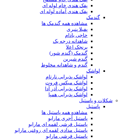
پفک هندی خام لوله ای
پفک هندی آماده لوله ای
گندمک
مشاهده همه گندمک ها
پفیلا پنیری
حاجی بادام
شاهدانه درجه یک
برنجک اعلا
گندمک (گندم شور)
گندم شیرین
گندم و شاهدانه مخلوط
لواشک
لواشک پذیرایی نارتام
لواشک میکس فروت
لواشک پذیرایی آذر آدا
لواشک پذیرایی همپا
شکلات و پاستیل
پاستیل
مشاهده همه پاستیل ها
پاستیل آجری مارابو
پاستیل فرشی لقمه ای مارابو
پاستیل مدادی لقمه ای روغنی مارابو
پاستیل فرشی مارابو