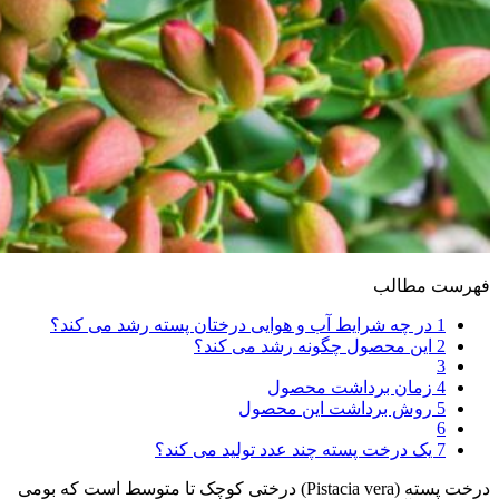
فهرست مطالب
1
در چه شرایط آب و هوایی درختان پسته رشد می کند؟
2
این محصول چگونه رشد می کند؟
3
4
زمان برداشت محصول
5
روش برداشت این محصول
6
7
یک درخت پسته چند عدد تولید می کند؟
درخت پسته (Pistacia vera) درختی کوچک تا متوسط است که بومی