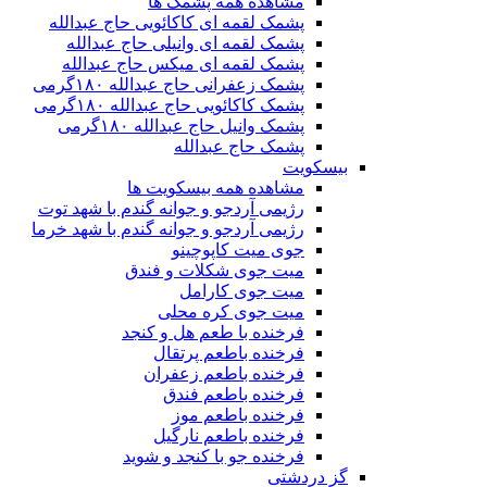
مشاهده همه پشمک ها
پشمک لقمه ای کاکائویی حاج عبدالله
پشمک لقمه ای وانیلی حاج عبدالله
پشمک لقمه ای میکس حاج عبدالله
پشمک زعفرانی حاج عبدالله ۱۸۰گرمی
پشمک کاکائویی حاج عبدالله ۱۸۰گرمی
پشمک وانیل حاج عبدالله ۱۸۰گرمی
پشمک حاج عبدالله
بیسکویت
مشاهده همه بیسکویت ها
رژیمی آردجو و جوانه گندم با شهد توت
رژیمی آردجو و جوانه گندم با شهد خرما
جوی میت کاپوچینو
میت جوی شکلات و فندق
میت جوی کارامل
میت جوی کره محلی
فرخنده با طعم هل و کنجد
فرخنده باطعم پرتقال
فرخنده باطعم زعفران
فرخنده باطعم فندق
فرخنده باطعم موز
فرخنده باطعم نارگیل
فرخنده جو با کنجد و شوید
گز دردشتی