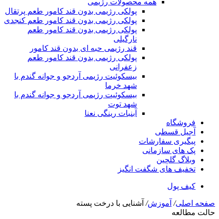
همه محصولات رژیمی
پولکی رژیمی بدون قند کامور طعم پرتقال
پولکی رژیمی بدون قند کامور طعم کنجدی
پولکی رژیمی بدون قند کامور طعم
نارگیلی
قند رژیمی حبه ای بدون قند کامور
پولکی رژیمی بدون قند کامور طعم
زعفرانی
بيسکوئيت رژیمی آردجو و جوانه گندم با
شهد خرما
بيسکوئيت رژیمی آردجو و جوانه گندم با
شهد توت
آبنبات رینگی نعنا
فروشگاه
آجیل قسطی
پیگیری سفارشات
پک های سازمانی
وبلاگ گلچین
تخفیف های شگفت انگیز
کیف پول
صفحه اصلی
/
آموزش
/
آشنایی با درخت پسته
حالت مطالعه