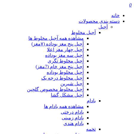
0
خانه
دسته بندی محصولات
آجیل
آجیل مخلوط
مشاهده همه آجیل مخلوط ها
آجیل پنج مغز بوداده (۷مغز)
آجیل چهار مغز اعلا
آجیل سه مغز بوداده
آجیل مخلوط تگری
آجیل پنج مغز خام (7مغز)
آجیل مخلوط بوداده
آجیل مخلوط درجه یک
آجیل شیرین
آجیل مخلوط مخصوص گلچین
آجیل مشکل گشا
بادام
مشاهده همه بادام ها
بادام درختی
بادام زمینی
بادام هندی
تخمه