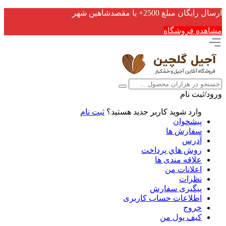
ارسال رایگان مبلغ 2500+ یا مقصدشاهین شهر
مشاهده فروشگاه
ورود/ثبت نام
وارد شوید
کاربر جدید هستید؟
ثبت نام
پیشخوان
سفارش ها
آدرس
روش هاي پرداخت
علاقه مندی ها
اعلانات من
نظرات
پیگیری سفارش
اطلاعات حساب كاربری
خروج
کیف پول من