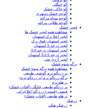
آلو جنگلی
آلو خاکی خشک
آلوچه خشک دوبهری
آلوچه سیاه مراغه
آلوچه طلایی مراغه
انجیر خشک
مشاهده همه انجیر خشک ها
انجیر اعلا پرک استهبان
انجیر استهبان فوق پرک
انجیر درجه A استهبان
انجیر استهبان درجه AA
انجیر درجه AAA استهبان
انجیر آردی نخی
برگه میوه خشک
مشاهده همه برگه میوه خشک
پر زردآلو نرم گوشتی طبیعی
برگه زردآلو نرم (پر زردآلو نرم)
پر هلو نرم
پر زردآلو طبیعی خانگی (آفتاب خشک)
قیصی (قیسی) زرد آلو اعلا ایرانی
پر هلو طبیعی (آفتاب خشک)
زرشک
زرشک پفکی