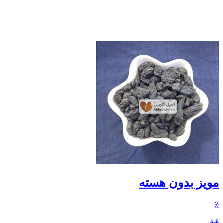
مویز بدون هسته
٪
۱۶