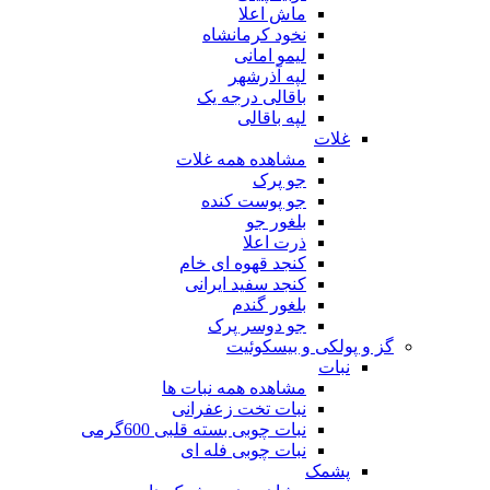
ماش اعلا
نخود کرمانشاه
لیمو امانی
لپه آذرشهر
باقالی درجه یک
لپه باقالی
غلات
مشاهده همه غلات
جو پرک
جو پوست کنده
بلغور جو
ذرت اعلا
کنجد قهوه ای خام
کنجد سفید ایرانی
بلغور گندم
جو دوسر پرک
گز و پولکی و بیسکوئیت
نبات
مشاهده همه نبات ها
نبات تخت زعفرانی
نبات چوبی بسته قلبی 600گرمی
نبات چوبی فله ای
پشمک