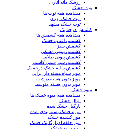
زرشک دانه اناری
توت خشک
مشاهده همه توت ها
توت خشک یزدی
توت خشک مشهد
کشمش درجه یک
مشاهده همه کشمش ها
کشمش آفتاب خشک
کشمش سبز
کشمش پلویی مشکی
کشمش پلویی طلایی
کشمش سبز قلمی کاشمر
کشمش سایه خشک درجه یک
مویز سیاه هسته دار ایرانی
مویز بدون هسته درشت
مویز بدون هسته متوسط
میوه خشک
مشاهده همه میوه خشک ها
آلبالو خشک
نارگیل خشک شده
میوه خشک بسته بندی شده
موز کشیده خشک
موز حلقه ای ارگانیک خشک
سیب زرد خشک