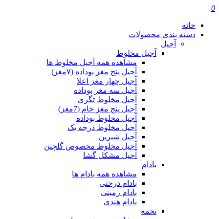
0
خانه
دسته بندی محصولات
آجیل
آجیل مخلوط
مشاهده همه آجیل مخلوط ها
آجیل پنج مغز بوداده (۷مغز)
آجیل چهار مغز اعلا
آجیل سه مغز بوداده
آجیل مخلوط تگری
آجیل پنج مغز خام (7مغز)
آجیل مخلوط بوداده
آجیل مخلوط درجه یک
آجیل شیرین
آجیل مخلوط مخصوص گلچین
آجیل مشکل گشا
بادام
مشاهده همه بادام ها
بادام درختی
بادام زمینی
بادام هندی
تخمه