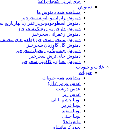
چای ایرانی کلاچای اعلا
دمنوش
مشاهده همه دمنوش ها
دمنوش رازیانه و بابونه سحرخیز
دمنوش اسطوخودوس،زعفران، بهارنارنج س
دمنوش دارچین و زرشک سحرخیز
دمنوش زعفرانی سحرخیز
دمنوش منتخب سحرخیز (طعم های مختلف جد
دمنوش گل گاوزبان سحرخیز
دمنوش جنسینگ و زنجبیل سحرخیز
دمنوش چای ترش سحرخیز
دمنوش نعناع و کاکوتی سحرخیز
غلات و حبوبات
حبوبات
مشاهده همه حبوبات
عدس قرمز (دال)
عدس درشت
عدس ریز
لوبیا چشم بلبلی
لوبیا قرمز
لوبیا سفید
لوبیا چیتی
ماش اعلا
نخود کرمانشاه