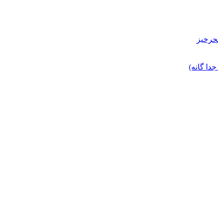
حرخیز
ا گانه)