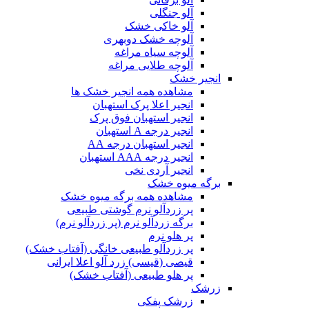
آلو جنگلی
آلو خاکی خشک
آلوچه خشک دوبهری
آلوچه سیاه مراغه
آلوچه طلایی مراغه
انجیر خشک
مشاهده همه انجیر خشک ها
انجیر اعلا پرک استهبان
انجیر استهبان فوق پرک
انجیر درجه A استهبان
انجیر استهبان درجه AA
انجیر درجه AAA استهبان
انجیر آردی نخی
برگه میوه خشک
مشاهده همه برگه میوه خشک
پر زردآلو نرم گوشتی طبیعی
برگه زردآلو نرم (پر زردآلو نرم)
پر هلو نرم
پر زردآلو طبیعی خانگی (آفتاب خشک)
قیصی (قیسی) زرد آلو اعلا ایرانی
پر هلو طبیعی (آفتاب خشک)
زرشک
زرشک پفکی