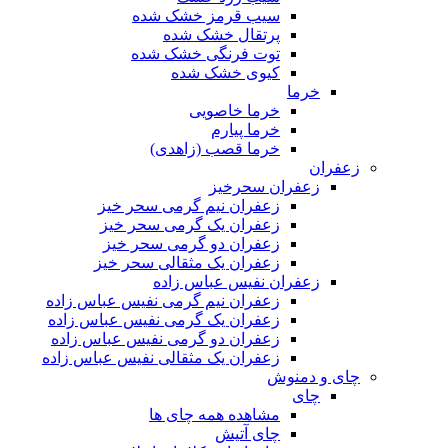
سیب قرمز خشک شده
پرتقال خشک شده
توت فرنگی خشک شده
کیوی خشک شده
خرما
خرما خاصویی
خرما پیارم
خرما قصب (زاهدی)
زعفران
زعفران سحرخیز
زعفران نیم گرمی سحر خیز
زعفران یک گرمی سحر خیز
زعفران دو گرمی سحر خیز
زعفران یک مثقالی سحر خیز
زعفران نفیس عباس زاده
زعفران نیم گرمی نفیس عباس زاده
زعفران یک گرمی نفیس عباس زاده
زعفران دو گرمی نفیس عباس زاده
زعفران یک مثقالی نفیس عباس زاده
چای و دمنوش
چای
مشاهده همه چای ها
چای آتیش