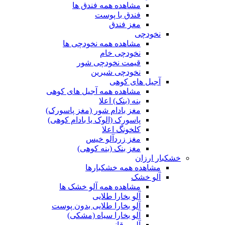
مشاهده همه فندق ها
فندق با پوست
مغز فندق
نخودچی
مشاهده همه نخودچی ها
نخودچی خام
قیمت نخودچی شور
نخودچی شیرین
آجیل های کوهی
مشاهده همه آجیل های کوهی
بنه (بنک) اعلا
مغز بادام شور (مغز پاسورک)
پاسورک (الوک یا بادام کوهی)
کلخونگ اعلا
مغز زردآلو خیس
مغز بنک (بنه کوهی)
خشکبار ارزان
مشاهده همه خشکبارها
آلو خشک
مشاهده همه آلو خشک ها
آلو بخارا طلایی
آلو بخارا طلایی بدون پوست
آلو بخارا سیاه (مشکی)
آلو برقانی