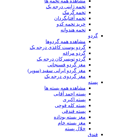
مشاهده همه تخمه ها
تخمه ژاپنی درجه یک
تخمه گرمک
تخمه آفتابگردان
خرید تخمه کدو
تخمه هندوانه
گردو
مشاهده همه گردوها
گردو پوست کاغذی درجه یک
گردو مراغه
گردو تویسرکان درجه یک
مغز گردو فسنجانی
مغز گردو ایرانی سفید (سوپر)
مغز گردوی درجه یک
پسته
مشاهده همه پسته ها
پسته احمد آقایی
پسته اکبری
پسته کله قوچی
پسته فندقی
مغز پسته بوداده
مغز پسته خام
خلال پسته
فندق