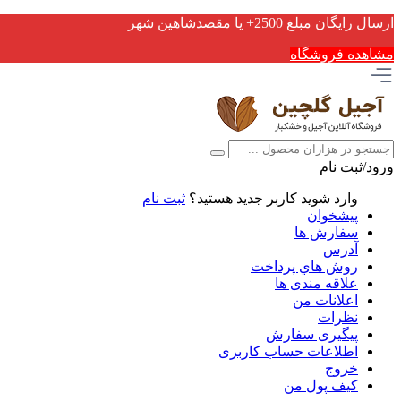
ارسال رایگان مبلغ 2500+ یا مقصدشاهین شهر
مشاهده فروشگاه
ورود/ثبت نام
وارد شوید
کاربر جدید هستید؟
ثبت نام
پیشخوان
سفارش ها
آدرس
روش هاي پرداخت
علاقه مندی ها
اعلانات من
نظرات
پیگیری سفارش
اطلاعات حساب كاربری
خروج
کیف پول من