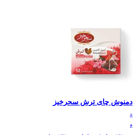
دمنوش چای ترش سحرخیز
٪
۶