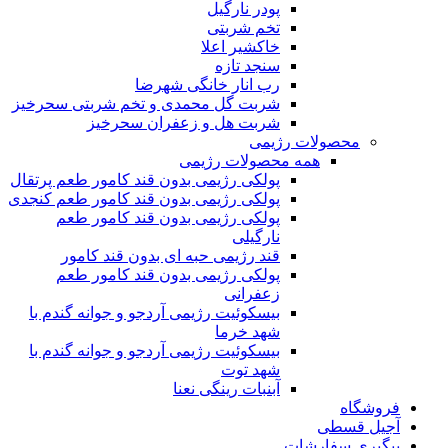
پودر نارگیل
تخم شربتی
خاکشیر اعلا
سنجد تازه
رب انار خانگی شهرضا
شربت گل محمدی و تخم شربتی سحرخیز
شربت هل و زعفران سحرخیز
محصولات رژیمی
همه محصولات رژیمی
پولکی رژیمی بدون قند کامور طعم پرتقال
پولکی رژیمی بدون قند کامور طعم کنجدی
پولکی رژیمی بدون قند کامور طعم
نارگیلی
قند رژیمی حبه ای بدون قند کامور
پولکی رژیمی بدون قند کامور طعم
زعفرانی
بيسکوئيت رژیمی آردجو و جوانه گندم با
شهد خرما
بيسکوئيت رژیمی آردجو و جوانه گندم با
شهد توت
آبنبات رینگی نعنا
فروشگاه
آجیل قسطی
پیگیری سفارشات