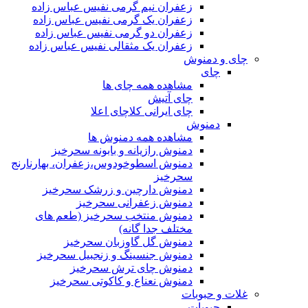
زعفران نیم گرمی نفیس عباس زاده
زعفران یک گرمی نفیس عباس زاده
زعفران دو گرمی نفیس عباس زاده
زعفران یک مثقالی نفیس عباس زاده
چای و دمنوش
چای
مشاهده همه چای ها
چای آتیش
چای ایرانی کلاچای اعلا
دمنوش
مشاهده همه دمنوش ها
دمنوش رازیانه و بابونه سحرخیز
دمنوش اسطوخودوس،زعفران، بهارنارنج
سحرخیز
دمنوش دارچین و زرشک سحرخیز
دمنوش زعفرانی سحرخیز
دمنوش منتخب سحرخیز (طعم های
مختلف جدا گانه)
دمنوش گل گاوزبان سحرخیز
دمنوش جنسینگ و زنجبیل سحرخیز
دمنوش چای ترش سحرخیز
دمنوش نعناع و کاکوتی سحرخیز
غلات و حبوبات
حبوبات