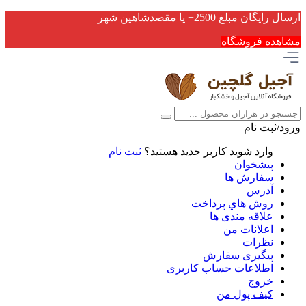
ارسال رایگان مبلغ 2500+ یا مقصدشاهین شهر
مشاهده فروشگاه
ورود/ثبت نام
وارد شوید
کاربر جدید هستید؟
ثبت نام
پیشخوان
سفارش ها
آدرس
روش هاي پرداخت
علاقه مندی ها
اعلانات من
نظرات
پیگیری سفارش
اطلاعات حساب كاربری
خروج
کیف پول من