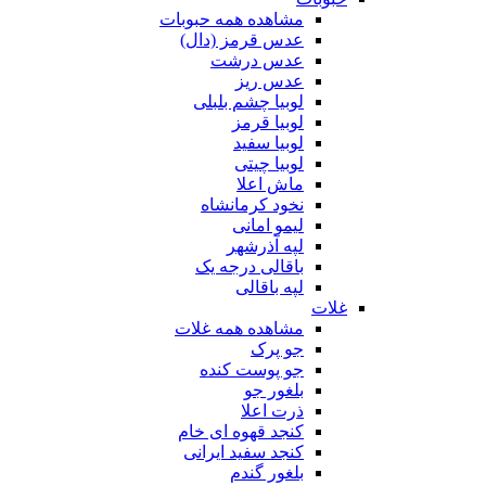
مشاهده همه حبوبات
عدس قرمز (دال)
عدس درشت
عدس ریز
لوبیا چشم بلبلی
لوبیا قرمز
لوبیا سفید
لوبیا چیتی
ماش اعلا
نخود کرمانشاه
لیمو امانی
لپه آذرشهر
باقالی درجه یک
لپه باقالی
غلات
مشاهده همه غلات
جو پرک
جو پوست کنده
بلغور جو
ذرت اعلا
کنجد قهوه ای خام
کنجد سفید ایرانی
بلغور گندم