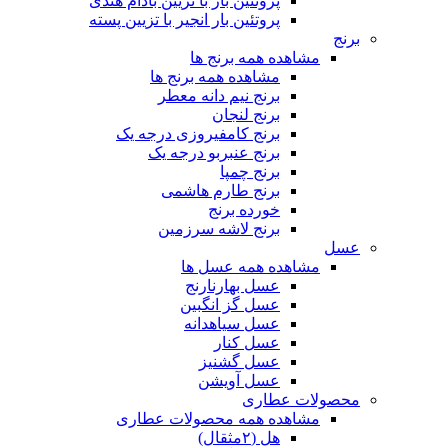
پروتئین بار با تزیین بادام هندی
پروتئین بار انجیر با تزیین پسته
برنج
مشاهده همه برنج ها
مشاهده همه برنج ها
برنج نیم دانه معطر
برنج لنجان
برنج کامفیروزی درجه یک
برنج عنبربو درجه یک
برنج چمپا
برنج طارم هاشمی
خورده برنج
برنج لاشه سرزمین
عسل
مشاهده همه عسل ها
عسل بهارنارنج
عسل گز انگبین
عسل سیاهدانه
عسل کنار
عسل گشنیز
عسل آویشن
محصولات عطاری
مشاهده همه محصولات عطاری
هل (۲مثقال)