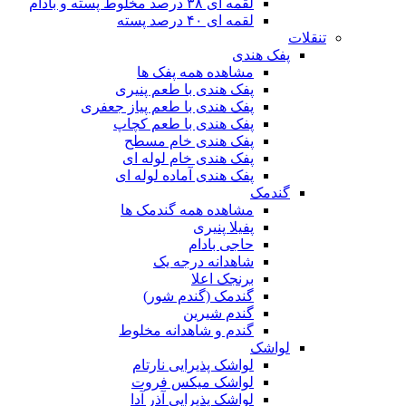
لقمه ای ۳۸ درصد مخلوط پسته و بادام
لقمه ای ۴۰ درصد پسته
تنقلات
پفک هندی
مشاهده همه پفک ها
پفک هندی با طعم پنیری
پفک هندی با طعم پیاز جعفری
پفک هندی با طعم کچاپ
پفک هندی خام مسطح
پفک هندی خام لوله ای
پفک هندی آماده لوله ای
گندمک
مشاهده همه گندمک ها
پفیلا پنیری
حاجی بادام
شاهدانه درجه یک
برنجک اعلا
گندمک (گندم شور)
گندم شیرین
گندم و شاهدانه مخلوط
لواشک
لواشک پذیرایی نارتام
لواشک میکس فروت
لواشک پذیرایی آذر آدا