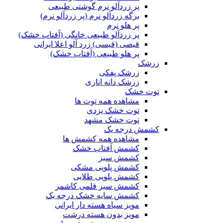
پر زردآلو نرم گوشتی طبیعی
برگه زردآلو نرم (پر زردآلو نرم)
پر هلو نرم
پر زردآلو طبیعی خانگی (آفتاب خشک)
قیصی (قیسی) زرد آلو اعلا ایرانی
پر هلو طبیعی (آفتاب خشک)
زرشک
زرشک پفکی
زرشک دانه اناری
توت خشک
مشاهده همه توت ها
توت خشک یزدی
توت خشک مشهد
کشمش درجه یک
مشاهده همه کشمش ها
کشمش آفتاب خشک
کشمش سبز
کشمش پلویی مشکی
کشمش پلویی طلایی
کشمش سبز قلمی کاشمر
کشمش سایه خشک درجه یک
مویز سیاه هسته دار ایرانی
مویز بدون هسته درشت