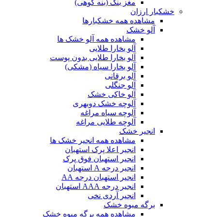
مغز بنک (بنه کوهی)
خشکبار ارزان
مشاهده همه خشکبارها
آلو خشک
مشاهده همه آلو خشک ها
آلو بخارا طلایی
آلو بخارا طلایی بدون پوست
آلو بخارا سیاه (مشکی)
آلو برقانی
آلو جنگلی
آلو خاکی خشک
آلوچه خشک دوبهری
آلوچه سیاه مراغه
آلوچه طلایی مراغه
انجیر خشک
مشاهده همه انجیر خشک ها
انجیر اعلا پرک استهبان
انجیر استهبان فوق پرک
انجیر درجه A استهبان
انجیر استهبان درجه AA
انجیر درجه AAA استهبان
انجیر آردی نخی
برگه میوه خشک
مشاهده همه برگه میوه خشک