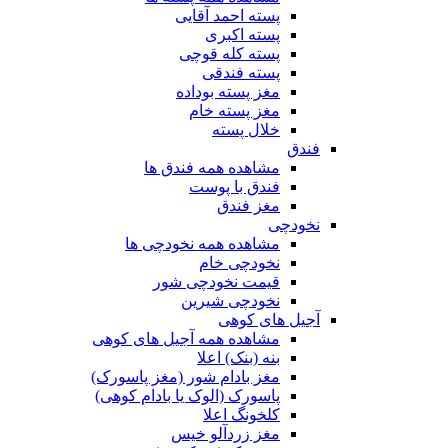
پسته احمد آقایی
پسته اکبری
پسته کله قوچی
پسته فندقی
مغز پسته بوداده
مغز پسته خام
خلال پسته
فندق
مشاهده همه فندق ها
فندق با پوست
مغز فندق
نخودچی
مشاهده همه نخودچی ها
نخودچی خام
قیمت نخودچی شور
نخودچی شیرین
آجیل های کوهی
مشاهده همه آجیل های کوهی
بنه (بنک) اعلا
مغز بادام شور (مغز پاسورک)
پاسورک (الوک یا بادام کوهی)
کلخونگ اعلا
مغز زردآلو خیس