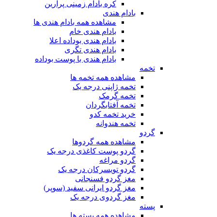
کره بادام زمینی پرارین
بادام هندی
مشاهده همه بادام هندی ها
بادام هندی خام
بادام هندی بوداده اعلا
بادام هندی تگری
بادام هندی با پوست بوداده
تخمه
مشاهده همه تخمه ها
تخمه ژاپنی درجه یک
تخمه گرمک
تخمه آفتابگردان
خرید تخمه کدو
تخمه هندوانه
گردو
مشاهده همه گردوها
گردو پوست کاغذی درجه یک
گردو مراغه
گردو تویسرکان درجه یک
مغز گردو فسنجانی
مغز گردو ایرانی سفید (سوپر)
مغز گردوی درجه یک
پسته
مشاهده همه پسته ها