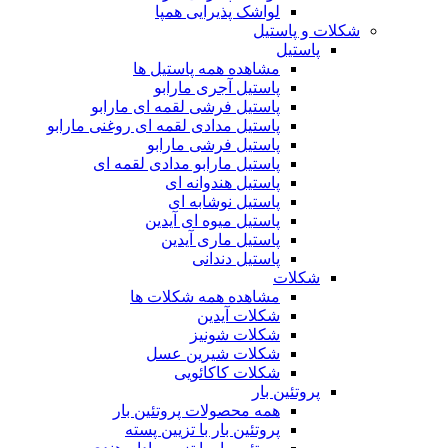
لواشک پذیرایی همپا
شکلات و پاستیل
پاستیل
مشاهده همه پاستیل ها
پاستیل آجری مارابو
پاستیل فرشی لقمه ای مارابو
پاستیل مدادی لقمه ای روغنی مارابو
پاستیل فرشی مارابو
پاستیل مارابو مدادی لقمه ای
پاستیل هندوانه ای
پاستیل نوشابه ای
پاستیل میوه ای آیدین
پاستیل ماری آیدین
پاستیل دندانی
شکلات
مشاهده همه شکلات ها
شکلات آیدین
شکلات شونیز
شکلات شیرین عسل
شکلات کاکائویی
پروتئین بار
همه محصولات پروتئین بار
پروتئین بار با تزیین پسته