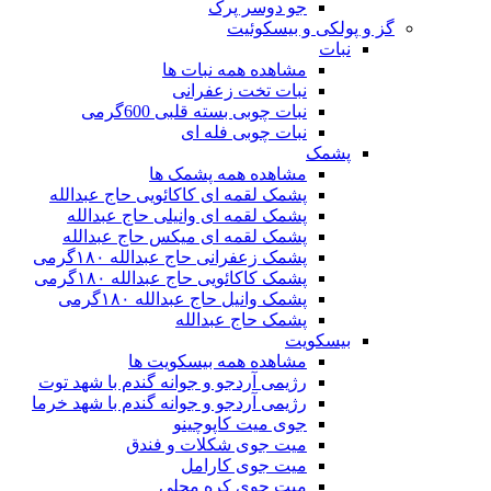
جو دوسر پرک
گز و پولکی و بیسکوئیت
نبات
مشاهده همه نبات ها
نبات تخت زعفرانی
نبات چوبی بسته قلبی 600گرمی
نبات چوبی فله ای
پشمک
مشاهده همه پشمک ها
پشمک لقمه ای کاکائویی حاج عبدالله
پشمک لقمه ای وانیلی حاج عبدالله
پشمک لقمه ای میکس حاج عبدالله
پشمک زعفرانی حاج عبدالله ۱۸۰گرمی
پشمک کاکائویی حاج عبدالله ۱۸۰گرمی
پشمک وانیل حاج عبدالله ۱۸۰گرمی
پشمک حاج عبدالله
بیسکویت
مشاهده همه بیسکویت ها
رژیمی آردجو و جوانه گندم با شهد توت
رژیمی آردجو و جوانه گندم با شهد خرما
جوی میت کاپوچینو
میت جوی شکلات و فندق
میت جوی کارامل
میت جوی کره محلی