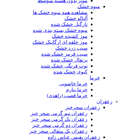
مویز بدون هسته متوسط
میوه خشک
مشاهده همه میوه خشک ها
آلبالو خشک
نارگیل خشک شده
میوه خشک بسته بندی شده
موز کشیده خشک
موز حلقه ای ارگانیک خشک
سیب زرد خشک
سیب قرمز خشک شده
پرتقال خشک شده
توت فرنگی خشک شده
کیوی خشک شده
خرما
خرما خاصویی
خرما پیارم
خرما قصب (زاهدی)
زعفران
زعفران سحرخیز
زعفران نیم گرمی سحر خیز
زعفران یک گرمی سحر خیز
زعفران دو گرمی سحر خیز
زعفران یک مثقالی سحر خیز
زعفران نفیس عباس زاده