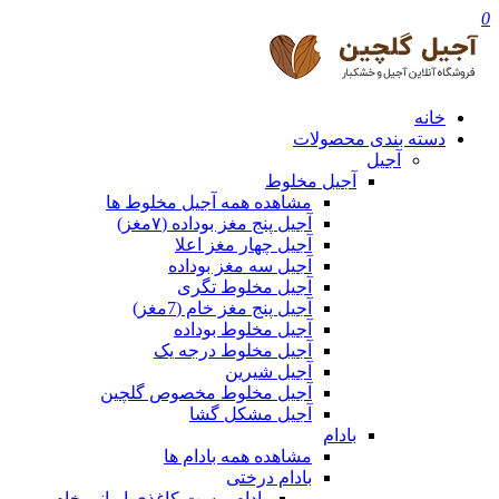
0
خانه
دسته بندی محصولات
آجیل
آجیل مخلوط
مشاهده همه آجیل مخلوط ها
آجیل پنج مغز بوداده (۷مغز)
آجیل چهار مغز اعلا
آجیل سه مغز بوداده
آجیل مخلوط تگری
آجیل پنج مغز خام (7مغز)
آجیل مخلوط بوداده
آجیل مخلوط درجه یک
آجیل شیرین
آجیل مخلوط مخصوص گلچین
آجیل مشکل گشا
بادام
مشاهده همه بادام ها
بادام درختی
بادام پوست کاغذی ایرانی خام