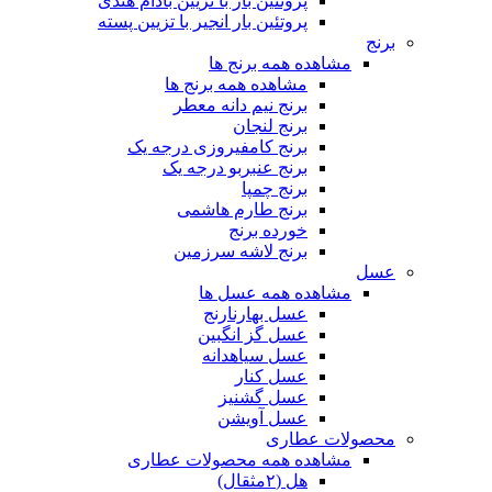
پروتئین بار با تزیین بادام هندی
پروتئین بار انجیر با تزیین پسته
برنج
مشاهده همه برنج ها
مشاهده همه برنج ها
برنج نیم دانه معطر
برنج لنجان
برنج کامفیروزی درجه یک
برنج عنبربو درجه یک
برنج چمپا
برنج طارم هاشمی
خورده برنج
برنج لاشه سرزمین
عسل
مشاهده همه عسل ها
عسل بهارنارنج
عسل گز انگبین
عسل سیاهدانه
عسل کنار
عسل گشنیز
عسل آویشن
محصولات عطاری
مشاهده همه محصولات عطاری
هل (۲مثقال)