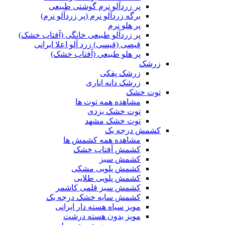
پر زردآلو نرم گوشتی طبیعی
برگه زردآلو نرم (پر زردآلو نرم)
پر هلو نرم
پر زردآلو طبیعی خانگی (آفتاب خشک)
قیصی (قیسی) زرد آلو اعلا ایرانی
پر هلو طبیعی (آفتاب خشک)
زرشک
زرشک پفکی
زرشک دانه اناری
توت خشک
مشاهده همه توت ها
توت خشک یزدی
توت خشک مشهد
کشمش درجه یک
مشاهده همه کشمش ها
کشمش آفتاب خشک
کشمش سبز
کشمش پلویی مشکی
کشمش پلویی طلایی
کشمش سبز قلمی کاشمر
کشمش سایه خشک درجه یک
مویز سیاه هسته دار ایرانی
مویز بدون هسته درشت