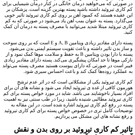
در صورتی که می‌خواهید درمان خانگی در کنار درمان شیمیایی برای
کم کاری تیروئید داشته باشید پسته بهترین گزینه است. پزشکان بر
این عقیده هستند که کمبود آهن بر روی کم کاری تیروئید تاثیر خوبی
می‌گذارد. پسته به عنوان بمب آهن یاد می‌شود در صورتی که به کم
کاری تیروئید مبتلا شدید می‌توانید با مصرف پسته به‌ درمان آن کمک
کنید.
پسته دارای مقادیر زیادی ویتامین A, B و E است که بر روی سوخت
و ساز بدن تاثیر داشته و باعث تقویت سیستم ایمنی بدن می‌شود.
پسته با دارا بودن ویتامین B به حفظ و سلامت موها کمک نمود و از
نازکی موها تا حد امکان پیشگیری می‌کند. پسته دارای مقادیر زیادی
فیبر است در صورتی که دارای یبوست هستید مصرف پسته می‌تواند
به عملکرد روده‌ها کمک کند و باعث احساس سیری شود.
کم کاری تیروئید یکی از مشکلاتی است که در اثر عدم ترشح
هورمون کافی از غده ی تیروئید ایجاد می شود و نشانه های آن برای
افراد بسیار ناخوشایند می باشد. شاید در مورد خواص پسته برای کم
کاری تیروئید مطالبی شنیده باشید، زیرا در طب سنتی نیز به اهمیت
پسته در رفع کم کاری تیروئید اشاره شده است. در این مقاله به
توضیحات کامل تری در خصوص خواص پسته برای کم کاری تیروئید
و رفع نشانه های این مشکل می پردازیم.
تاثیر کم کاری تیروئید بر روی بدن و نقش