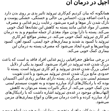
آجیل در درمان آن
همانگونه که بیان کردیم کم‌کاری تیروئید تاثیر بدی بر روی بدن دارد
و باعث اضافه وزن، احساس بی حالی و خستگی، خشکی پوست و
نازک شدن تار موها و غیره می‌شود. رعایت رژیم غذایی و مصرف
بعضی از مواد غذایی مانند پسته به کاهش این نشانه‌ها کمک خوبی
‌می‌کند. پسته با دارا بودن مواد مغذی از جمله سلنیوم و ید به درمان
کم کاری تیروئید کمک خوبی می‌کند. در بیشتر مواقع کم کاری
تیروئید با کمبود ید شدید و بیماری‌های خود ایمنی، کمبود آهن، کمبود
ویتامین‌ها و غیره ایجاد می‌شود که مصرف پسته به‌ درمان این
بیماری کمک خوبی می‌کند.
در برخی مناطق جغرافیایی رژیم غذایی افراد فاقد ید است که باعث
بزرگ شدن غده تیروئید در افراد می‌شود. کمبود ید یکی از دلایل
اصلی بزرگ‌ شدن غده‌ی تیروئید و کم کاری تیروئید است. پسته تا
حدودی مانع بزرگ شدن غده‌ی تیروئید می‌شود و باعث تقویت
سیستم ایمنی بدن می‌گردد. پسته دارای مقادیر زیادی آنتی اکسیدان
بوده که با رادیکال‌های آزاد مبارزه نموده و به تقویت سیستم ایمنی
بدن کمک خوبی می‌کند. از دیگر تاثیرات پسته می‌توان به کاهش
التهاب‌های موجود در غده‌ی تیروئید اشاره داشت که با رادیکال‌های
آزاد مبارزه کرده و باعث درمان سرطان و انواع بیماری‌های مزمن
می‌شود.
برخی از پزشکان و افراد متخصص بیماران را به خوردن انواع میوه و