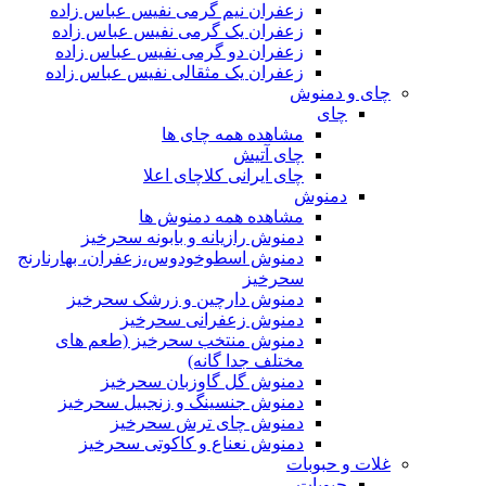
زعفران نیم گرمی نفیس عباس زاده
زعفران یک گرمی نفیس عباس زاده
زعفران دو گرمی نفیس عباس زاده
زعفران یک مثقالی نفیس عباس زاده
چای و دمنوش
چای
مشاهده همه چای ها
چای آتیش
چای ایرانی کلاچای اعلا
دمنوش
مشاهده همه دمنوش ها
دمنوش رازیانه و بابونه سحرخیز
دمنوش اسطوخودوس،زعفران، بهارنارنج
سحرخیز
دمنوش دارچین و زرشک سحرخیز
دمنوش زعفرانی سحرخیز
دمنوش منتخب سحرخیز (طعم های
مختلف جدا گانه)
دمنوش گل گاوزبان سحرخیز
دمنوش جنسینگ و زنجبیل سحرخیز
دمنوش چای ترش سحرخیز
دمنوش نعناع و کاکوتی سحرخیز
غلات و حبوبات
حبوبات