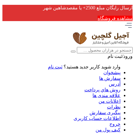
ارسال رایگان مبلغ 2500+ یا مقصدشاهین شهر
مشاهده فروشگاه
ورود/ثبت نام
وارد شوید
کاربر جدید هستید؟
ثبت نام
پیشخوان
سفارش ها
آدرس
روش هاي پرداخت
علاقه مندی ها
اعلانات من
نظرات
پیگیری سفارش
اطلاعات حساب كاربری
خروج
کیف پول من