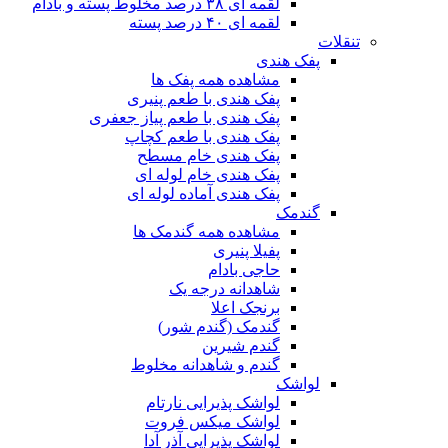
لقمه ای ۳۸ درصد مخلوط پسته و بادام
لقمه ای ۴۰ درصد پسته
تنقلات
پفک هندی
مشاهده همه پفک ها
پفک هندی با طعم پنیری
پفک هندی با طعم پیاز جعفری
پفک هندی با طعم کچاپ
پفک هندی خام مسطح
پفک هندی خام لوله ای
پفک هندی آماده لوله ای
گندمک
مشاهده همه گندمک ها
پفیلا پنیری
حاجی بادام
شاهدانه درجه یک
برنجک اعلا
گندمک (گندم شور)
گندم شیرین
گندم و شاهدانه مخلوط
لواشک
لواشک پذیرایی نارتام
لواشک میکس فروت
لواشک پذیرایی آذر آدا