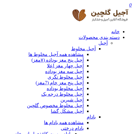
0
خانه
دسته بندی محصولات
آجیل
آجیل مخلوط
مشاهده همه آجیل مخلوط ها
آجیل پنج مغز بوداده (۷مغز)
آجیل چهار مغز اعلا
آجیل سه مغز بوداده
آجیل مخلوط تگری
آجیل پنج مغز خام (7مغز)
آجیل مخلوط بوداده
آجیل مخلوط درجه یک
آجیل شیرین
آجیل مخلوط مخصوص گلچین
آجیل مشکل گشا
بادام
مشاهده همه بادام ها
بادام درختی
بادام پوست کاغذی ایرانی خام