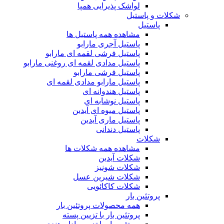
لواشک پذیرایی همپا
شکلات و پاستیل
پاستیل
مشاهده همه پاستیل ها
پاستیل آجری مارابو
پاستیل فرشی لقمه ای مارابو
پاستیل مدادی لقمه ای روغنی مارابو
پاستیل فرشی مارابو
پاستیل مارابو مدادی لقمه ای
پاستیل هندوانه ای
پاستیل نوشابه ای
پاستیل میوه ای آیدین
پاستیل ماری آیدین
پاستیل دندانی
شکلات
مشاهده همه شکلات ها
شکلات آیدین
شکلات شونیز
شکلات شیرین عسل
شکلات کاکائویی
پروتئین بار
همه محصولات پروتئین بار
پروتئین بار با تزیین پسته