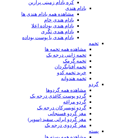
کره بادام زمینی پرارین
بادام هندی
مشاهده همه بادام هندی ها
بادام هندی خام
بادام هندی بوداده اعلا
بادام هندی تگری
بادام هندی با پوست بوداده
تخمه
مشاهده همه تخمه ها
تخمه ژاپنی درجه یک
تخمه گرمک
تخمه آفتابگردان
خرید تخمه کدو
تخمه هندوانه
گردو
مشاهده همه گردوها
گردو پوست کاغذی درجه یک
گردو مراغه
گردو تویسرکان درجه یک
مغز گردو فسنجانی
مغز گردو ایرانی سفید (سوپر)
مغز گردوی درجه یک
پسته
مشاهده همه پسته ها