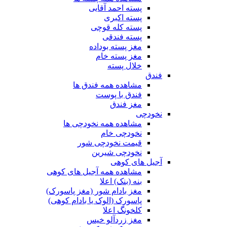
پسته احمد آقایی
پسته اکبری
پسته کله قوچی
پسته فندقی
مغز پسته بوداده
مغز پسته خام
خلال پسته
فندق
مشاهده همه فندق ها
فندق با پوست
مغز فندق
نخودچی
مشاهده همه نخودچی ها
نخودچی خام
قیمت نخودچی شور
نخودچی شیرین
آجیل های کوهی
مشاهده همه آجیل های کوهی
بنه (بنک) اعلا
مغز بادام شور (مغز پاسورک)
پاسورک (الوک یا بادام کوهی)
کلخونگ اعلا
مغز زردآلو خیس