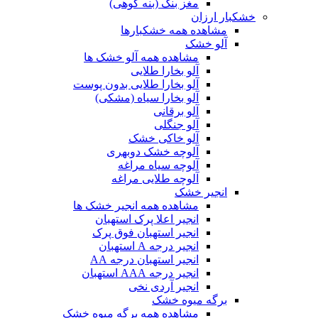
مغز بنک (بنه کوهی)
خشکبار ارزان
مشاهده همه خشکبارها
آلو خشک
مشاهده همه آلو خشک ها
آلو بخارا طلایی
آلو بخارا طلایی بدون پوست
آلو بخارا سیاه (مشکی)
آلو برقانی
آلو جنگلی
آلو خاکی خشک
آلوچه خشک دوبهری
آلوچه سیاه مراغه
آلوچه طلایی مراغه
انجیر خشک
مشاهده همه انجیر خشک ها
انجیر اعلا پرک استهبان
انجیر استهبان فوق پرک
انجیر درجه A استهبان
انجیر استهبان درجه AA
انجیر درجه AAA استهبان
انجیر آردی نخی
برگه میوه خشک
مشاهده همه برگه میوه خشک