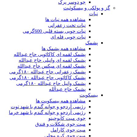
جو دوسر پرک
گز و پولکی و بیسکوئیت
نبات
مشاهده همه نبات ها
نبات تخت زعفرانی
نبات چوبی بسته قلبی 600گرمی
نبات چوبی فله ای
پشمک
مشاهده همه پشمک ها
پشمک لقمه ای کاکائویی حاج عبدالله
پشمک لقمه ای وانیلی حاج عبدالله
پشمک لقمه ای میکس حاج عبدالله
پشمک زعفرانی حاج عبدالله ۱۸۰گرمی
پشمک کاکائویی حاج عبدالله ۱۸۰گرمی
پشمک وانیل حاج عبدالله ۱۸۰گرمی
پشمک حاج عبدالله
بیسکویت
مشاهده همه بیسکویت ها
رژیمی آردجو و جوانه گندم با شهد توت
رژیمی آردجو و جوانه گندم با شهد خرما
جوی میت کاپوچینو
میت جوی شکلات و فندق
میت جوی کارامل
میت جوی کره محلی