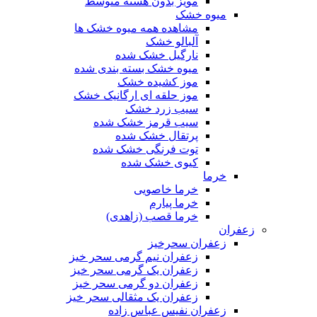
مویز بدون هسته متوسط
میوه خشک
مشاهده همه میوه خشک ها
آلبالو خشک
نارگیل خشک شده
میوه خشک بسته بندی شده
موز کشیده خشک
موز حلقه ای ارگانیک خشک
سیب زرد خشک
سیب قرمز خشک شده
پرتقال خشک شده
توت فرنگی خشک شده
کیوی خشک شده
خرما
خرما خاصویی
خرما پیارم
خرما قصب (زاهدی)
زعفران
زعفران سحرخیز
زعفران نیم گرمی سحر خیز
زعفران یک گرمی سحر خیز
زعفران دو گرمی سحر خیز
زعفران یک مثقالی سحر خیز
زعفران نفیس عباس زاده