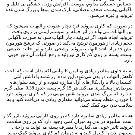
احساس خستگی مداوم، یبوست، افزایش وزن، خشکی بی دلیل و
ناگهانی پوست، ضعف عضلانی، نازک شدن موها و بزرگ شدن غده
تیروئید و غیره می‌شود.
در صورت کم کاری تیروئید فرد دچار عفونت و التهاب می‌شود که
این التهابات می‌تواند در اثر حمله بر سیستم ایمنی بر روی بافت
تیروئید انجام شود. اگر تیروئید دچار التهاب شود به صورت ناگهانی
حجم زیادی از هورمون ترشح می‌کند در صورتی که ترشح هورمون
بیش حد زیاد باشد التهاب تیروئید ترشحی ندارد و این حالت طبیعی
نیست. پسته بر روی کم کاری تیروئید و رفع التهاب آن تاثیر خوبی
دارد.
پسته حاوی مقادیر زیادی ویتامین E و آنتی اکسیدان است که باعث
کاهش التهاب در بدن می‌شود. این ماده ارزشمند با داشتن آنتی
اکسیدان بالا با رادیکال‌های آزاد مبارزه نموده و از رشد سلول‌های
سرطان‌زا پیشگیری می‌کند. هر 15 گرم پسته حدود 0.38 میلی گرم
بد دارد که بزرگ شدن تیروئید نقش مهمی در کم کاری تیروئید دارد.
با خوردن منظم پسته می‌توانید مقداری زیادی ید دریافت کنید و به
سلامت بدن خود کمک کنید.
هسته مقادیر زیادی سلنیوم دارد که بر روی کارایی تیروئید تاثیر گذار
است. سلنیوم در بدن به میزان کمی وجود دارد که بر روی سلامت
تیروئید تاثیر خوبی می‌گذارد. با مصرف پسته می‌توانید به راحتی
سلنیوم بدن را کنترل کنید و به درمان کم کاری تیروئید کمک نماید.