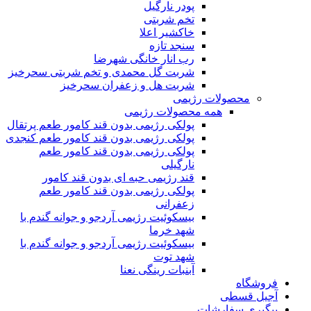
پودر نارگیل
تخم شربتی
خاکشیر اعلا
سنجد تازه
رب انار خانگی شهرضا
شربت گل محمدی و تخم شربتی سحرخیز
شربت هل و زعفران سحرخیز
محصولات رژیمی
همه محصولات رژیمی
پولکی رژیمی بدون قند کامور طعم پرتقال
پولکی رژیمی بدون قند کامور طعم کنجدی
پولکی رژیمی بدون قند کامور طعم
نارگیلی
قند رژیمی حبه ای بدون قند کامور
پولکی رژیمی بدون قند کامور طعم
زعفرانی
بيسکوئيت رژیمی آردجو و جوانه گندم با
شهد خرما
بيسکوئيت رژیمی آردجو و جوانه گندم با
شهد توت
آبنبات رینگی نعنا
فروشگاه
آجیل قسطی
پیگیری سفارشات