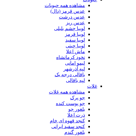
مشاهده همه حبوبات
عدس قرمز (دال)
عدس درشت
عدس ریز
لوبیا چشم بلبلی
لوبیا قرمز
لوبیا سفید
لوبیا چیتی
ماش اعلا
نخود کرمانشاه
لیمو امانی
لپه آذرشهر
باقالی درجه یک
لپه باقالی
غلات
مشاهده همه غلات
جو پرک
جو پوست کنده
بلغور جو
ذرت اعلا
کنجد قهوه ای خام
کنجد سفید ایرانی
بلغور گندم