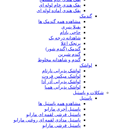
پفک هندی خام لوله ای
پفک هندی آماده لوله ای
گندمک
مشاهده همه گندمک ها
پفیلا پنیری
حاجی بادام
شاهدانه درجه یک
برنجک اعلا
گندمک (گندم شور)
گندم شیرین
گندم و شاهدانه مخلوط
لواشک
لواشک پذیرایی نارتام
لواشک میکس فروت
لواشک پذیرایی آذر آدا
لواشک پذیرایی همپا
شکلات و پاستیل
پاستیل
مشاهده همه پاستیل ها
پاستیل آجری مارابو
پاستیل فرشی لقمه ای مارابو
پاستیل مدادی لقمه ای روغنی مارابو
پاستیل فرشی مارابو