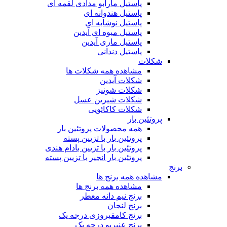
پاستیل مارابو مدادی لقمه ای
پاستیل هندوانه ای
پاستیل نوشابه ای
پاستیل میوه ای آیدین
پاستیل ماری آیدین
پاستیل دندانی
شکلات
مشاهده همه شکلات ها
شکلات آیدین
شکلات شونیز
شکلات شیرین عسل
شکلات کاکائویی
پروتئین بار
همه محصولات پروتئین بار
پروتئین بار با تزیین پسته
پروتئین بار با تزیین بادام هندی
پروتئین بار انجیر با تزیین پسته
برنج
مشاهده همه برنج ها
مشاهده همه برنج ها
برنج نیم دانه معطر
برنج لنجان
برنج کامفیروزی درجه یک
برنج عنبربو درجه یک