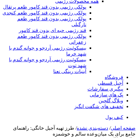
همه محصولات رژیمی
پولکی رژیمی بدون قند کامور طعم پرتقال
پولکی رژیمی بدون قند کامور طعم کنجدی
پولکی رژیمی بدون قند کامور طعم
نارگیلی
قند رژیمی حبه ای بدون قند کامور
پولکی رژیمی بدون قند کامور طعم
زعفرانی
بيسکوئيت رژیمی آردجو و جوانه گندم با
شهد خرما
بيسکوئيت رژیمی آردجو و جوانه گندم با
شهد توت
آبنبات رینگی نعنا
فروشگاه
آجیل قسطی
پیگیری سفارشات
پک های سازمانی
وبلاگ گلچین
تخفیف های شگفت انگیز
کیف پول
صفحه اصلی
/
دسته‌بندی نشده
/
طرز تهیه آجیل خانگی: راهنمای
جامع برای یک میان‌وعده سالم و خوشمزه