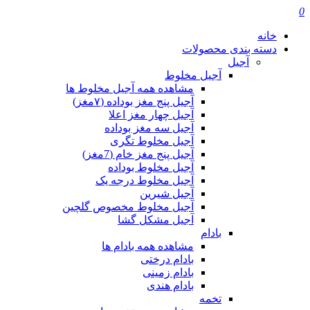
0
خانه
دسته بندی محصولات
آجیل
آجیل مخلوط
مشاهده همه آجیل مخلوط ها
آجیل پنج مغز بوداده (۷مغز)
آجیل چهار مغز اعلا
آجیل سه مغز بوداده
آجیل مخلوط تگری
آجیل پنج مغز خام (7مغز)
آجیل مخلوط بوداده
آجیل مخلوط درجه یک
آجیل شیرین
آجیل مخلوط مخصوص گلچین
آجیل مشکل گشا
بادام
مشاهده همه بادام ها
بادام درختی
بادام زمینی
بادام هندی
تخمه