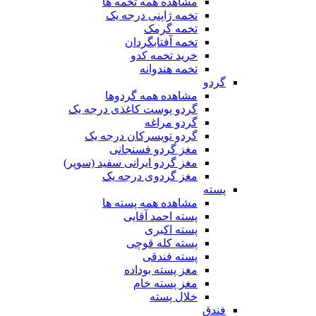
مشاهده همه تخمه ها
تخمه ژاپنی درجه یک
تخمه گرمک
تخمه آفتابگردان
خرید تخمه کدو
تخمه هندوانه
گردو
مشاهده همه گردوها
گردو پوست کاغذی درجه یک
گردو مراغه
گردو تویسرکان درجه یک
مغز گردو فسنجانی
مغز گردو ایرانی سفید (سوپر)
مغز گردوی درجه یک
پسته
مشاهده همه پسته ها
پسته احمد آقایی
پسته اکبری
پسته کله قوچی
پسته فندقی
مغز پسته بوداده
مغز پسته خام
خلال پسته
فندق