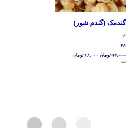
گندمک (گندم شور)
٪
۲۸
۹۴,۰۰۰
تومان
۶۸,۰۰۰
تومان