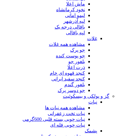
ماش اعلا
نخود کرمانشاه
لیمو امانی
لپه آذرشهر
باقالی درجه یک
لپه باقالی
غلات
مشاهده همه غلات
جو پرک
جو پوست کنده
بلغور جو
ذرت اعلا
کنجد قهوه ای خام
کنجد سفید ایرانی
بلغور گندم
جو دوسر پرک
گز و پولکی و بیسکوئیت
نبات
مشاهده همه نبات ها
نبات تخت زعفرانی
نبات چوبی بسته قلبی 600گرمی
نبات چوبی فله ای
پشمک