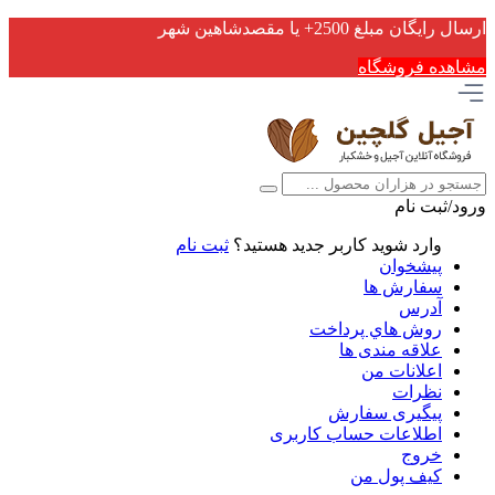
ارسال رایگان مبلغ 2500+ یا مقصدشاهین شهر
مشاهده فروشگاه
ورود/ثبت نام
وارد شوید
کاربر جدید هستید؟
ثبت نام
پیشخوان
سفارش ها
آدرس
روش هاي پرداخت
علاقه مندی ها
اعلانات من
نظرات
پیگیری سفارش
اطلاعات حساب كاربری
خروج
کیف پول من