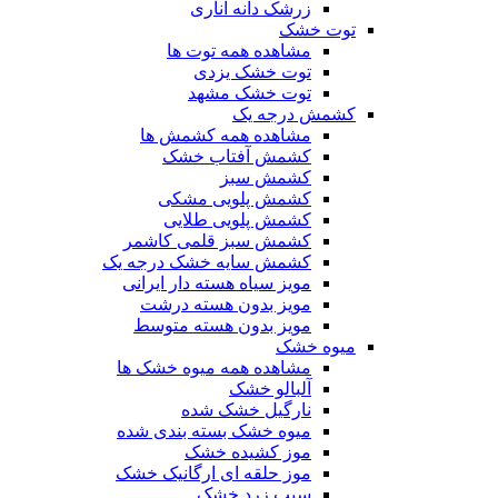
زرشک دانه اناری
توت خشک
مشاهده همه توت ها
توت خشک یزدی
توت خشک مشهد
کشمش درجه یک
مشاهده همه کشمش ها
کشمش آفتاب خشک
کشمش سبز
کشمش پلویی مشکی
کشمش پلویی طلایی
کشمش سبز قلمی کاشمر
کشمش سایه خشک درجه یک
مویز سیاه هسته دار ایرانی
مویز بدون هسته درشت
مویز بدون هسته متوسط
میوه خشک
مشاهده همه میوه خشک ها
آلبالو خشک
نارگیل خشک شده
میوه خشک بسته بندی شده
موز کشیده خشک
موز حلقه ای ارگانیک خشک
سیب زرد خشک