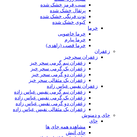
سیب قرمز خشک شده
پرتقال خشک شده
توت فرنگی خشک شده
کیوی خشک شده
خرما
خرما خاصویی
خرما پیارم
خرما قصب (زاهدی)
زعفران
زعفران سحرخیز
زعفران نیم گرمی سحر خیز
زعفران یک گرمی سحر خیز
زعفران دو گرمی سحر خیز
زعفران یک مثقالی سحر خیز
زعفران نفیس عباس زاده
زعفران نیم گرمی نفیس عباس زاده
زعفران یک گرمی نفیس عباس زاده
زعفران دو گرمی نفیس عباس زاده
زعفران یک مثقالی نفیس عباس زاده
چای و دمنوش
چای
مشاهده همه چای ها
چای آتیش