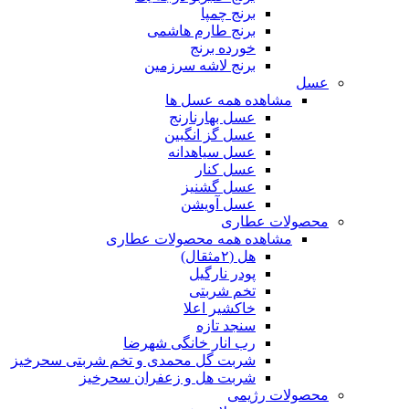
برنج چمپا
برنج طارم هاشمی
خورده برنج
برنج لاشه سرزمین
عسل
مشاهده همه عسل ها
عسل بهارنارنج
عسل گز انگبین
عسل سیاهدانه
عسل کنار
عسل گشنیز
عسل آویشن
محصولات عطاری
مشاهده همه محصولات عطاری
هل (۲مثقال)
پودر نارگیل
تخم شربتی
خاکشیر اعلا
سنجد تازه
رب انار خانگی شهرضا
شربت گل محمدی و تخم شربتی سحرخیز
شربت هل و زعفران سحرخیز
محصولات رژیمی