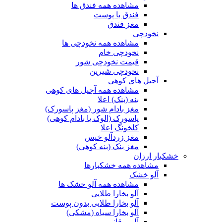
مشاهده همه فندق ها
فندق با پوست
مغز فندق
نخودچی
مشاهده همه نخودچی ها
نخودچی خام
قیمت نخودچی شور
نخودچی شیرین
آجیل های کوهی
مشاهده همه آجیل های کوهی
بنه (بنک) اعلا
مغز بادام شور (مغز پاسورک)
پاسورک (الوک یا بادام کوهی)
کلخونگ اعلا
مغز زردآلو خیس
مغز بنک (بنه کوهی)
خشکبار ارزان
مشاهده همه خشکبارها
آلو خشک
مشاهده همه آلو خشک ها
آلو بخارا طلایی
آلو بخارا طلایی بدون پوست
آلو بخارا سیاه (مشکی)
آلو برقانی