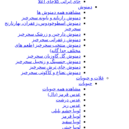
چای ایرانی کلاچای اعلا
دمنوش
مشاهده همه دمنوش ها
دمنوش رازیانه و بابونه سحرخیز
دمنوش اسطوخودوس،زعفران، بهارنارنج
سحرخیز
دمنوش دارچین و زرشک سحرخیز
دمنوش زعفرانی سحرخیز
دمنوش منتخب سحرخیز (طعم های
مختلف جدا گانه)
دمنوش گل گاوزبان سحرخیز
دمنوش جنسینگ و زنجبیل سحرخیز
دمنوش چای ترش سحرخیز
دمنوش نعناع و کاکوتی سحرخیز
غلات و حبوبات
حبوبات
مشاهده همه حبوبات
عدس قرمز (دال)
عدس درشت
عدس ریز
لوبیا چشم بلبلی
لوبیا قرمز
لوبیا سفید
لوبیا چیتی