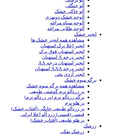
آلو جنگلی
آلو خاکی خشک
آلوچه خشک دوبهری
آلوچه سیاه مراغه
آلوچه طلایی مراغه
انجیر خشک
مشاهده همه انجیر خشک ها
انجیر اعلا پرک استهبان
انجیر استهبان فوق پرک
انجیر درجه A استهبان
انجیر استهبان درجه AA
انجیر درجه AAA استهبان
انجیر آردی نخی
برگه میوه خشک
مشاهده همه برگه میوه خشک
پر زردآلو نرم گوشتی طبیعی
برگه زردآلو نرم (پر زردآلو نرم)
پر هلو نرم
پر زردآلو طبیعی خانگی (آفتاب خشک)
قیصی (قیسی) زرد آلو اعلا ایرانی
پر هلو طبیعی (آفتاب خشک)
زرشک
زرشک پفکی