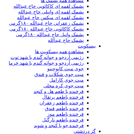
مشاهده همه پشمک ها
پشمک لقمه ای کاکائویی حاج عبدالله
پشمک لقمه ای وانیلی حاج عبدالله
پشمک لقمه ای میکس حاج عبدالله
پشمک زعفرانی حاج عبدالله ۱۸۰گرمی
پشمک کاکائویی حاج عبدالله ۱۸۰گرمی
پشمک وانیل حاج عبدالله ۱۸۰گرمی
پشمک حاج عبدالله
بیسکویت
مشاهده همه بیسکویت ها
رژیمی آردجو و جوانه گندم با شهد توت
رژیمی آردجو و جوانه گندم با شهد خرما
جوی میت کاپوچینو
میت جوی شکلات و فندق
میت جوی کارامل
میت جوی کره محلی
فرخنده با طعم هل و کنجد
فرخنده باطعم پرتقال
فرخنده باطعم زعفران
فرخنده باطعم فندق
فرخنده باطعم موز
فرخنده باطعم نارگیل
فرخنده جو با کنجد و شوید
گز دردشتی