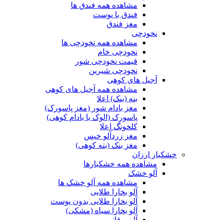
مشاهده همه فندق ها
فندق با پوست
مغز فندق
نخودچی
مشاهده همه نخودچی ها
نخودچی خام
قیمت نخودچی شور
نخودچی شیرین
آجیل های کوهی
مشاهده همه آجیل های کوهی
بنه (بنک) اعلا
مغز بادام شور (مغز پاسورک)
پاسورک (الوک یا بادام کوهی)
کلخونگ اعلا
مغز زردآلو خیس
مغز بنک (بنه کوهی)
خشکبار ارزان
مشاهده همه خشکبارها
آلو خشک
مشاهده همه آلو خشک ها
آلو بخارا طلایی
آلو بخارا طلایی بدون پوست
آلو بخارا سیاه (مشکی)
آلو برقانی