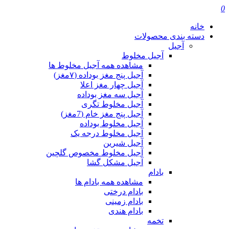
0
خانه
دسته بندی محصولات
آجیل
آجیل مخلوط
مشاهده همه آجیل مخلوط ها
آجیل پنج مغز بوداده (۷مغز)
آجیل چهار مغز اعلا
آجیل سه مغز بوداده
آجیل مخلوط تگری
آجیل پنج مغز خام (7مغز)
آجیل مخلوط بوداده
آجیل مخلوط درجه یک
آجیل شیرین
آجیل مخلوط مخصوص گلچین
آجیل مشکل گشا
بادام
مشاهده همه بادام ها
بادام درختی
بادام زمینی
بادام هندی
تخمه