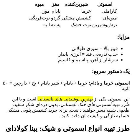
اسموتی
شیرین‌کننده
مغز
میوه
کاراملی
خرما
بادام
موز
میوه‌ای
کشمش مشکی
گردو
توت‌فرنگی
ترش‌وشیرین
توت خشک
پسته
انبه
مزایا:
فیبر بالا = سیری طولانی
جذب تدریجی قند = انرژی پایدار
سرشار از آهن، پتاسیم و کلسیم
یک دستور سریع:
اسموتی خرما و بادام:
خرما + بادام + شیر بادام + یخ + دارچین = ۵۰
ثانیه
این اسموتی یکی از
بهترین نوشیدنی‌ های تابستانی
است و با این
طرز تهیه اسموتی‌ های خنک تابستانی
، بدون ذره‌ای شکر سفید،
طعمی شبیه دسر خواهید داشت. برای خرید کشمش پلویی مشکی
حتماً به تازگی و کیفیت آن دقت کنید.
طرز تهیه انواع اسموتی و شیک: پینا کولادای