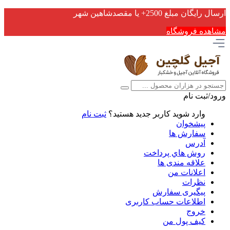
ارسال رایگان مبلغ 2500+ یا مقصدشاهین شهر
مشاهده فروشگاه
ورود/ثبت نام
وارد شوید
کاربر جدید هستید؟
ثبت نام
پیشخوان
سفارش ها
آدرس
روش هاي پرداخت
علاقه مندی ها
اعلانات من
نظرات
پیگیری سفارش
اطلاعات حساب كاربری
خروج
کیف پول من