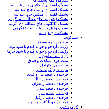
مشاهده همه پشمک ها
پشمک لقمه ای کاکائویی حاج عبدالله
پشمک لقمه ای وانیلی حاج عبدالله
پشمک لقمه ای میکس حاج عبدالله
پشمک زعفرانی حاج عبدالله ۱۸۰گرمی
پشمک کاکائویی حاج عبدالله ۱۸۰گرمی
پشمک وانیل حاج عبدالله ۱۸۰گرمی
پشمک حاج عبدالله
بیسکویت
مشاهده همه بیسکویت ها
رژیمی آردجو و جوانه گندم با شهد توت
رژیمی آردجو و جوانه گندم با شهد خرما
جوی میت کاپوچینو
میت جوی شکلات و فندق
میت جوی کارامل
میت جوی کره محلی
فرخنده با طعم هل و کنجد
فرخنده باطعم پرتقال
فرخنده باطعم زعفران
فرخنده باطعم فندق
فرخنده باطعم موز
فرخنده باطعم نارگیل
فرخنده جو با کنجد و شوید
گز دردشتی