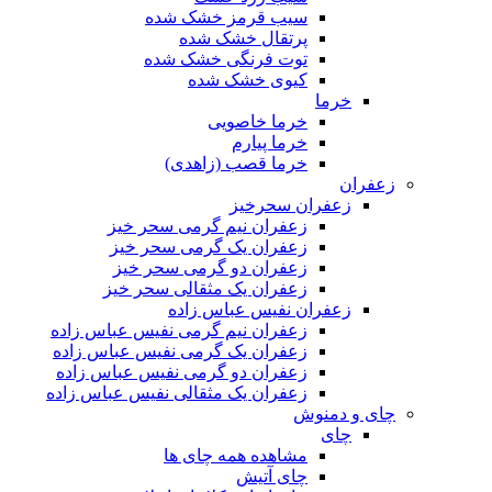
سیب قرمز خشک شده
پرتقال خشک شده
توت فرنگی خشک شده
کیوی خشک شده
خرما
خرما خاصویی
خرما پیارم
خرما قصب (زاهدی)
زعفران
زعفران سحرخیز
زعفران نیم گرمی سحر خیز
زعفران یک گرمی سحر خیز
زعفران دو گرمی سحر خیز
زعفران یک مثقالی سحر خیز
زعفران نفیس عباس زاده
زعفران نیم گرمی نفیس عباس زاده
زعفران یک گرمی نفیس عباس زاده
زعفران دو گرمی نفیس عباس زاده
زعفران یک مثقالی نفیس عباس زاده
چای و دمنوش
چای
مشاهده همه چای ها
چای آتیش