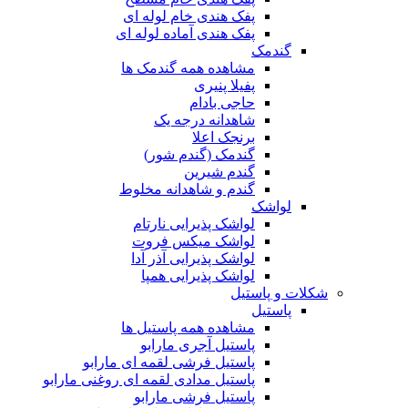
پفک هندی خام لوله ای
پفک هندی آماده لوله ای
گندمک
مشاهده همه گندمک ها
پفیلا پنیری
حاجی بادام
شاهدانه درجه یک
برنجک اعلا
گندمک (گندم شور)
گندم شیرین
گندم و شاهدانه مخلوط
لواشک
لواشک پذیرایی نارتام
لواشک میکس فروت
لواشک پذیرایی آذر آدا
لواشک پذیرایی همپا
شکلات و پاستیل
پاستیل
مشاهده همه پاستیل ها
پاستیل آجری مارابو
پاستیل فرشی لقمه ای مارابو
پاستیل مدادی لقمه ای روغنی مارابو
پاستیل فرشی مارابو