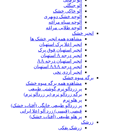
آلو جنگلی
آلو خاکی خشک
آلوچه خشک دوبهری
آلوچه سیاه مراغه
آلوچه طلایی مراغه
انجیر خشک
مشاهده همه انجیر خشک ها
انجیر اعلا پرک استهبان
انجیر استهبان فوق پرک
انجیر درجه A استهبان
انجیر استهبان درجه AA
انجیر درجه AAA استهبان
انجیر آردی نخی
برگه میوه خشک
مشاهده همه برگه میوه خشک
پر زردآلو نرم گوشتی طبیعی
برگه زردآلو نرم (پر زردآلو نرم)
پر هلو نرم
پر زردآلو طبیعی خانگی (آفتاب خشک)
قیصی (قیسی) زرد آلو اعلا ایرانی
پر هلو طبیعی (آفتاب خشک)
زرشک
زرشک پفکی