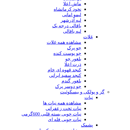
ماش اعلا
نخود کرمانشاه
لیمو امانی
لپه آذرشهر
باقالی درجه یک
لپه باقالی
غلات
مشاهده همه غلات
جو پرک
جو پوست کنده
بلغور جو
ذرت اعلا
کنجد قهوه ای خام
کنجد سفید ایرانی
بلغور گندم
جو دوسر پرک
گز و پولکی و بیسکوئیت
نبات
مشاهده همه نبات ها
نبات تخت زعفرانی
نبات چوبی بسته قلبی 600گرمی
نبات چوبی فله ای
پشمک