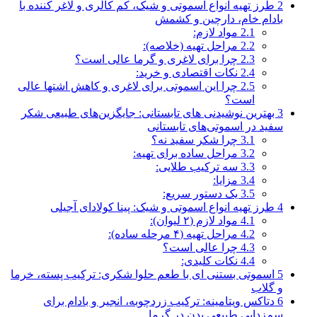
2
طرز تهیه انواع اسموتی و شیک، کم‌ کالری و لاغر کننده با
بادام خام، دارچین و کشمش
2.1
مواد لازم:
2.2
مراحل تهیه (خلاصه):
2.3
چرا برای لاغری و گرما عالی است؟
2.4
نکات اقتصادی و خرید:
2.5
چرا این اسموتی برای لاغری و کاهش اشتها عالی
است؟
3
بهترین نوشیدنی های تابستانی: جایگزین‌های طبیعی شکر
سفید در اسموتی‌های تابستانی
3.1
چرا شکر سفید نه؟
3.2
مراحل ساده برای تهیه:
3.3
سه ترکیب طلایی:
3.4
مزایا:
3.5
یک دستور سریع:
4
طرز تهیه انواع اسموتی و شیک: پینا کولادای آجیلی
4.1
مواد لازم (۲ لیوان):
4.2
مراحل تهیه (۴ مرحله ساده):
4.3
چرا عالی است؟
4.4
نکات کلیدی:
5
اسموتی بستنی‌ ای با طعم حلوا شکری: ترکیب پسته، خرما
و گلاب
6
دتاکس ویتامینه: ترکیب زردچوبه، انجیر و بادام برای
سم‌زدایی طبیعی بدن در گرما