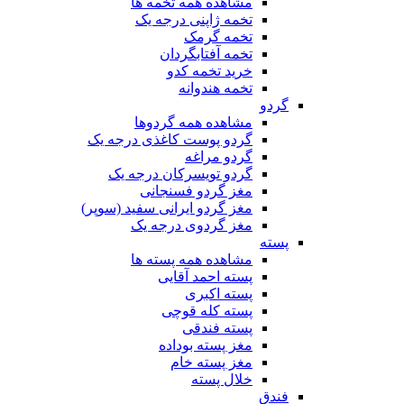
مشاهده همه تخمه ها
تخمه ژاپنی درجه یک
تخمه گرمک
تخمه آفتابگردان
خرید تخمه کدو
تخمه هندوانه
گردو
مشاهده همه گردوها
گردو پوست کاغذی درجه یک
گردو مراغه
گردو تویسرکان درجه یک
مغز گردو فسنجانی
مغز گردو ایرانی سفید (سوپر)
مغز گردوی درجه یک
پسته
مشاهده همه پسته ها
پسته احمد آقایی
پسته اکبری
پسته کله قوچی
پسته فندقی
مغز پسته بوداده
مغز پسته خام
خلال پسته
فندق