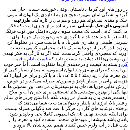
در روز های اوج گرمای تابستان، وقتی خورشید حسابی جان می‌
گیرد و تشنگی امان می‌برد، هیچ‌ چیز به اندازه‌ی یک لیوان اسموتی
خنک و مغذی نمی‌تواند هم روح و هم بدن را تازه کند.
طرز تهیه
اسموتی‌ های خنک تابستانی
بسیار ساده‌ تر از چیزی است که فکر
می‌کنید؛ کافی است یک مشت میوه‌ی یخ‌زده (مثل موز، توت‌ فرنگی
یا انبه) را با چند عدد بادام یا گردوی خیس‌خورده، یک خرما برای
شیرینی طبیعی و مقداری شیر بادام یا ماست سرد در مخلوط‌ کن
بریزید تا در کمتر از دو دقیقه، یک بافت مخملی و کرمی به دست
آورید که معجزه‌ی واقعی گرماست. البته اگر به تازگی به فکر تهیه‌ی
این نوشیدنی‌ها افتاده‌اید، بد نیست بدانید که
قیمت بادام
و
قیمت
گردو
بسته به کیفیت و درجه‌بندی آن‌ها متفاوت است، اما خبر خوب
این است که برای تهیه‌ی چند لیوان اسموتی، به مقدار بسیار کمی از
این مغزها نیاز دارید (مثلاً ۴ تا ۵ عدد بادام یا گردو برای هر لیوان) که
هزینه‌ی نهایی را بسیار ناچیز و مقرون‌به‌صرفه می‌کند و در عوض،
ارزش غذایی فوق‌العاده‌ای به نوشیدنی‌تان می‌دهد. این اسموتی‌ ها نه‌
تنها یکی از
بهترین نوشیدنی‌ های تابستانی
برای جبران آب و املاح
ازدست‌رفته‌ی بدن به شمار می‌روند، بلکه با داشتن چربی‌های سالم
و فیبر بالا، انرژی‌ای پایدار و طولانی‌مدت به شما می‌دهند که
برخلاف نوشابه‌ های گازدار، هرگز با افت قند ناگهانی همراه نیست.
برای اینکه نتیجه‌ی نهایی‌ تان یک اسموتی کاملاً یخی و دلپذیر شود،
یادتان باشد همیشه از میوه‌های منجمد استفاده کنید و مغزها را از
شب قبل در آب ولرم خیس کنید تا هضم‌ پذیری‌شان بالا برود و