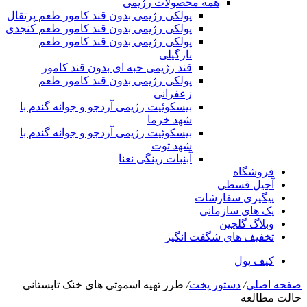
همه محصولات رژیمی
پولکی رژیمی بدون قند کامور طعم پرتقال
پولکی رژیمی بدون قند کامور طعم کنجدی
پولکی رژیمی بدون قند کامور طعم
نارگیلی
قند رژیمی حبه ای بدون قند کامور
پولکی رژیمی بدون قند کامور طعم
زعفرانی
بيسکوئيت رژیمی آردجو و جوانه گندم با
شهد خرما
بيسکوئيت رژیمی آردجو و جوانه گندم با
شهد توت
آبنبات رینگی نعنا
فروشگاه
آجیل قسطی
پیگیری سفارشات
پک های سازمانی
وبلاگ گلچین
تخفیف های شگفت انگیز
کیف پول
صفحه اصلی
/
دستور پخت
/
طرز تهیه اسموتی های خنک تابستانی
حالت مطالعه