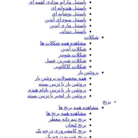
پاستیل مارابو مدادی لقمه ای
پاستیل هندوانه ای
پاستیل نوشابه ای
پاستیل میوه ای آیدین
پاستیل ماری آیدین
پاستیل دندانی
شکلات
مشاهده همه شکلات ها
شکلات آیدین
شکلات شونیز
شکلات شیرین عسل
شکلات کاکائویی
پروتئین بار
همه محصولات پروتئین بار
پروتئین بار با تزیین پسته
پروتئین بار با تزیین بادام هندی
پروتئین بار انجیر با تزیین پسته
برنج
مشاهده همه برنج ها
مشاهده همه برنج ها
برنج نیم دانه معطر
برنج لنجان
برنج کامفیروزی درجه یک
برنج عنبربو درجه یک