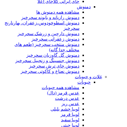
چای ایرانی کلاچای اعلا
دمنوش
مشاهده همه دمنوش ها
دمنوش رازیانه و بابونه سحرخیز
دمنوش اسطوخودوس،زعفران، بهارنارنج
سحرخیز
دمنوش دارچین و زرشک سحرخیز
دمنوش زعفرانی سحرخیز
دمنوش منتخب سحرخیز (طعم های
مختلف جدا گانه)
دمنوش گل گاوزبان سحرخیز
دمنوش جنسینگ و زنجبیل سحرخیز
دمنوش چای ترش سحرخیز
دمنوش نعناع و کاکوتی سحرخیز
غلات و حبوبات
حبوبات
مشاهده همه حبوبات
عدس قرمز (دال)
عدس درشت
عدس ریز
لوبیا چشم بلبلی
لوبیا قرمز
لوبیا سفید
لوبیا چیتی