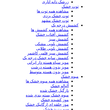
زرشک دانه اناری
توت خشک
مشاهده همه توت ها
توت خشک یزدی
توت خشک مشهد
کشمش درجه یک
مشاهده همه کشمش ها
کشمش آفتاب خشک
کشمش سبز
کشمش پلویی مشکی
کشمش پلویی طلایی
کشمش سبز قلمی کاشمر
کشمش سایه خشک درجه یک
مویز سیاه هسته دار ایرانی
مویز بدون هسته درشت
مویز بدون هسته متوسط
میوه خشک
مشاهده همه میوه خشک ها
آلبالو خشک
نارگیل خشک شده
میوه خشک بسته بندی شده
موز کشیده خشک
موز حلقه ای ارگانیک خشک
سیب زرد خشک