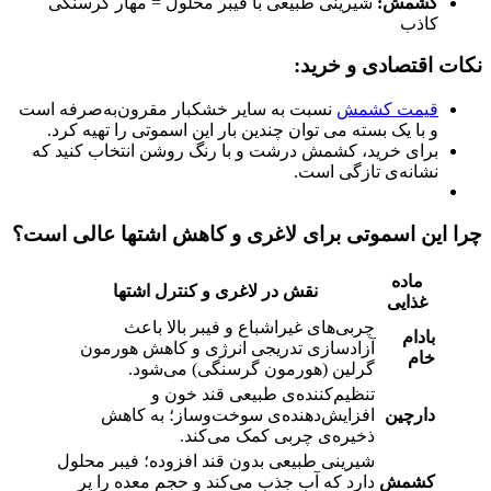
کشمش:
شیرینی طبیعی با فیبر محلول = مهار گرسنگی
کاذب
نکات اقتصادی و خرید:
قیمت کشمش
نسبت به سایر خشکبار مقرون‌به‌صرفه است
و با یک بسته می‌ توان چندین بار این اسموتی را تهیه کرد.
برای خرید، کشمش درشت و با رنگ روشن انتخاب کنید که
نشانه‌ی تازگی است.
چرا این اسموتی برای لاغری و کاهش اشتها عالی است؟
ماده
نقش در لاغری و کنترل اشتها
غذایی
چربی‌های غیراشباع و فیبر بالا باعث
بادام
آزادسازی تدریجی انرژی و کاهش هورمون
خام
گرلین (هورمون گرسنگی) می‌شود.
تنظیم‌کننده‌ی طبیعی قند خون و
دارچین
افزایش‌دهنده‌ی سوخت‌وساز؛ به کاهش
ذخیره‌ی چربی کمک می‌کند.
شیرینی طبیعی بدون قند افزوده؛ فیبر محلول
کشمش
دارد که آب جذب می‌کند و حجم معده را پر