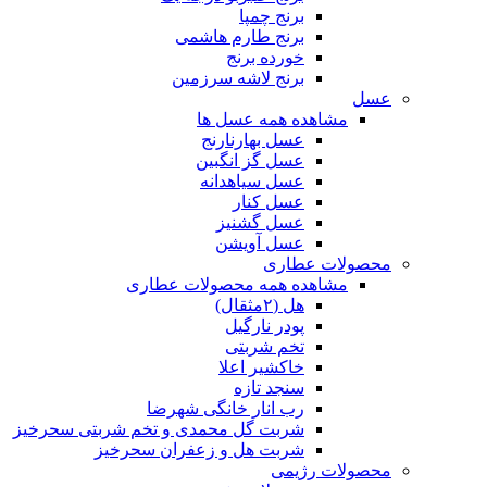
برنج چمپا
برنج طارم هاشمی
خورده برنج
برنج لاشه سرزمین
عسل
مشاهده همه عسل ها
عسل بهارنارنج
عسل گز انگبین
عسل سیاهدانه
عسل کنار
عسل گشنیز
عسل آویشن
محصولات عطاری
مشاهده همه محصولات عطاری
هل (۲مثقال)
پودر نارگیل
تخم شربتی
خاکشیر اعلا
سنجد تازه
رب انار خانگی شهرضا
شربت گل محمدی و تخم شربتی سحرخیز
شربت هل و زعفران سحرخیز
محصولات رژیمی