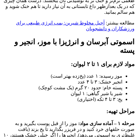
طعمی نرم‌تر و خنک‌ تر به نوشیدنی‌ تان ببخشند؛ درست همان چیزی
که در یک بعدازظهر داغ تابستانی به آن نیاز دارید تا هم خنک شوید و
هم سالم بمانید.
مطالعه بیشتر:
آجیل مخلوط شیرین: بمب انرژی طبیعی برای
ورزشکاران و دانشجویان
اسموتی آبرسان و انرژیزا با موز، انجیر و
پسته
مواد لازم برای ۱ تا ۲ لیوان:
موز رسیده: ۱ عدد (یخ‌زده بهتر است)
انجیر خشک: ۳ تا ۴ عدد
پسته خام: حدود ۲۰ گرم (یک مشت کوچک)
شیر یا شیر گیاهی: ۱ لیوان
یخ: ۳ تا ۴ تکه (اختیاری)
مراحل تهیه:
مرحله ۱ – آماده‌ سازی مواد:
موز را از قبل پوست بگیرید و به
صورت حلقهای خرد کنید و در فریزر بگذارید تا یخ بزند (بافت
غلیظ‌تری به اسموتی می‌دهد). انجیرها را اگر خیلی خشک هستند، ۱۰