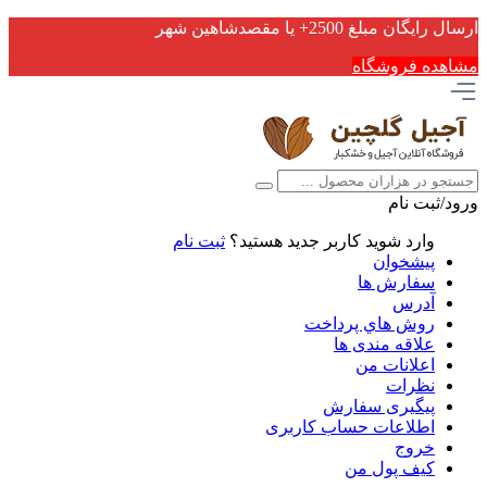
ارسال رایگان مبلغ 2500+ یا مقصدشاهین شهر
مشاهده فروشگاه
ورود/ثبت نام
وارد شوید
کاربر جدید هستید؟
ثبت نام
پیشخوان
سفارش ها
آدرس
روش هاي پرداخت
علاقه مندی ها
اعلانات من
نظرات
پیگیری سفارش
اطلاعات حساب كاربری
خروج
کیف پول من