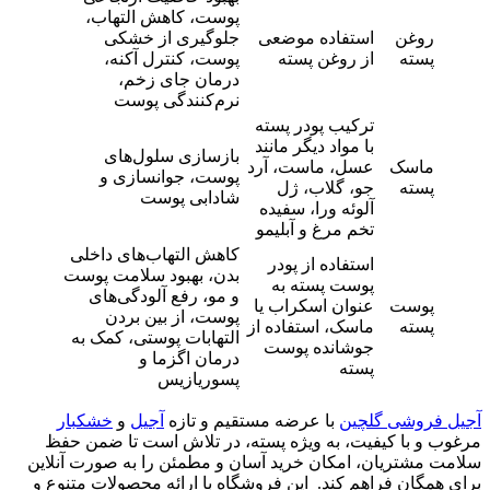
پوست، کاهش التهاب،
روغن
استفاده موضعی
جلوگیری از خشکی
پسته
از روغن پسته
پوست، کنترل آکنه،
درمان جای زخم،
نرم‌کنندگی پوست
ترکیب پودر پسته
با مواد دیگر مانند
بازسازی سلول‌های
ماسک
عسل، ماست، آرد
پوست، جوانسازی و
پسته
جو، گلاب، ژل
شادابی پوست
آلوئه ورا، سفیده
تخم مرغ و آبلیمو
کاهش التهاب‌های داخلی
استفاده از پودر
بدن، بهبود سلامت پوست
پوست پسته به
و مو، رفع آلودگی‌های
پوست
عنوان اسکراب یا
پوست، از بین بردن
پسته
ماسک، استفاده از
التهابات پوستی، کمک به
جوشانده پوست
درمان اگزما و
پسته
پسوریازیس
آجیل فروشی گلچین
با عرضه مستقیم و تازه
آجیل
و
خشکبار
مرغوب و با کیفیت، به ویژه پسته، در تلاش است تا ضمن حفظ
سلامت مشتریان، امکان خرید آسان و مطمئن را به صورت آنلاین
برای همگان فراهم کند. این فروشگاه با ارائه محصولات متنوع و