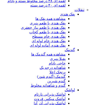
لقمه ای ۳۸ درصد مخلوط پسته و بادام
لقمه ای ۴۰ درصد پسته
تنقلات
پفک هندی
مشاهده همه پفک ها
پفک هندی با طعم پنیری
پفک هندی با طعم پیاز جعفری
پفک هندی با طعم کچاپ
پفک هندی خام مسطح
پفک هندی خام لوله ای
پفک هندی آماده لوله ای
گندمک
مشاهده همه گندمک ها
پفیلا پنیری
حاجی بادام
شاهدانه درجه یک
برنجک اعلا
گندمک (گندم شور)
گندم شیرین
گندم و شاهدانه مخلوط
لواشک
لواشک پذیرایی نارتام
لواشک میکس فروت
لواشک پذیرایی آذر آدا