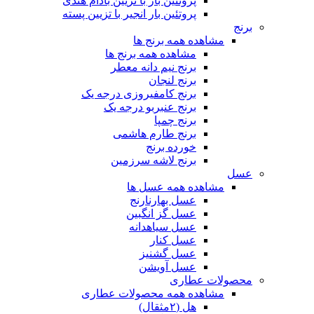
پروتئین بار با تزیین بادام هندی
پروتئین بار انجیر با تزیین پسته
برنج
مشاهده همه برنج ها
مشاهده همه برنج ها
برنج نیم دانه معطر
برنج لنجان
برنج کامفیروزی درجه یک
برنج عنبربو درجه یک
برنج چمپا
برنج طارم هاشمی
خورده برنج
برنج لاشه سرزمین
عسل
مشاهده همه عسل ها
عسل بهارنارنج
عسل گز انگبین
عسل سیاهدانه
عسل کنار
عسل گشنیز
عسل آویشن
محصولات عطاری
مشاهده همه محصولات عطاری
هل (۲مثقال)