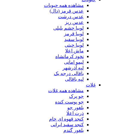
مشاهده همه حبوبات
عدس قرمز (دال)
عدس درشت
عدس ریز
لوبیا چشم بلبلی
لوبیا قرمز
لوبیا سفید
لوبیا چیتی
ماش اعلا
نخود کرمانشاه
لیمو امانی
لپه آذرشهر
باقالی درجه یک
لپه باقالی
غلات
مشاهده همه غلات
جو پرک
جو پوست کنده
بلغور جو
ذرت اعلا
کنجد قهوه ای خام
کنجد سفید ایرانی
بلغور گندم