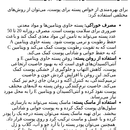
برای بهره‌مندی از خواص پسته برای پوست، می‌توان از روش‌های
مختلفی استفاده کرد:
مصرف خوراکی
:
پسته حاوی ویتامین‌ها و مواد معدنی
ضروری برای سلامت پوست است. مصرف روزانه 20 تا 50
عدد پسته می‌تواند به تامین این مواد مغذی کمک کند و باعث
حفظ رطوبت و نرمی پوست شود. پسته حاوی ویتامین A
است که به تقویت رطوبت پوست کمک می‌کند و ویتامین C
که به حفظ جوانی و شادابی پوست کمک می‌کند.
استفاده از روغن پسته
:
روغن پسته حاوی ویتامین E و
آنتی‌اکسیدان‌های قوی است که به بهبود خاصیت ارتجاعی
پوست، کاهش التهاب و جلوگیری از خشکی پوست کمک
می‌کند. این روغن با افزایش گردش خون و خاصیت
ترمیم‌کنندگی، به کنترل آکنه و درمان جای زخم نیز کمک
می‌کند. خاصیت نرم‌کنندگی روغن پسته به لایه‌های مختلف
پوست نفوذ کرده و آنتی‌اکسیدان و ویتامین E را به محل مورد
نیاز می‌رساند.
استفاده از ماسک پسته
:
ماسک پسته می‌تواند به بازسازی
سلول‌های پوست کمک کرده و به پوست جوانی و شادابی
ببخشد. برای تهیه ماسک پسته می‌توان پسته درجه یک را پودر
کرده و با عسل و ماست ترکیب کرد و روی پوست قرار داد.
همچنین می‌توان پودر پسته را با آرد جو و آب، گلاب و ژل
آلوئه ورا، یا عسل، سفیده تخم مرغ و آبلیمو مخلوط کرد و به