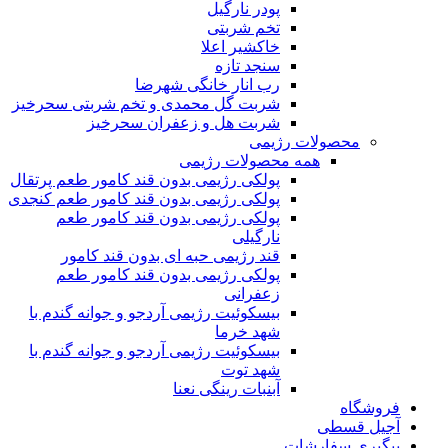
پودر نارگیل
تخم شربتی
خاکشیر اعلا
سنجد تازه
رب انار خانگی شهرضا
شربت گل محمدی و تخم شربتی سحرخیز
شربت هل و زعفران سحرخیز
محصولات رژیمی
همه محصولات رژیمی
پولکی رژیمی بدون قند کامور طعم پرتقال
پولکی رژیمی بدون قند کامور طعم کنجدی
پولکی رژیمی بدون قند کامور طعم
نارگیلی
قند رژیمی حبه ای بدون قند کامور
پولکی رژیمی بدون قند کامور طعم
زعفرانی
بيسکوئيت رژیمی آردجو و جوانه گندم با
شهد خرما
بيسکوئيت رژیمی آردجو و جوانه گندم با
شهد توت
آبنبات رینگی نعنا
فروشگاه
آجیل قسطی
پیگیری سفارشات