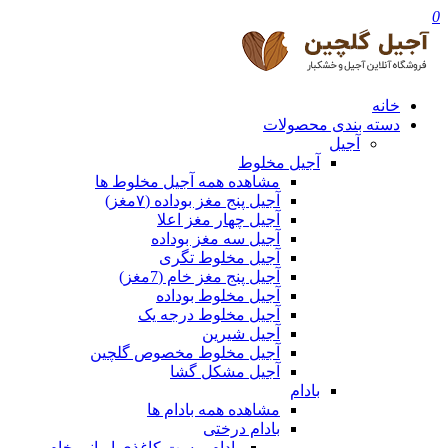
0
خانه
دسته بندی محصولات
آجیل
آجیل مخلوط
مشاهده همه آجیل مخلوط ها
آجیل پنج مغز بوداده (۷مغز)
آجیل چهار مغز اعلا
آجیل سه مغز بوداده
آجیل مخلوط تگری
آجیل پنج مغز خام (7مغز)
آجیل مخلوط بوداده
آجیل مخلوط درجه یک
آجیل شیرین
آجیل مخلوط مخصوص گلچین
آجیل مشکل گشا
بادام
مشاهده همه بادام ها
بادام درختی
بادام پوست کاغذی ایرانی خام