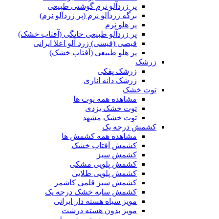
پر زردآلو نرم گوشتی طبیعی
برگه زردآلو نرم (پر زردآلو نرم)
پر هلو نرم
پر زردآلو طبیعی خانگی (آفتاب خشک)
قیصی (قیسی) زرد آلو اعلا ایرانی
پر هلو طبیعی (آفتاب خشک)
زرشک
زرشک پفکی
زرشک دانه اناری
توت خشک
مشاهده همه توت ها
توت خشک یزدی
توت خشک مشهد
کشمش درجه یک
مشاهده همه کشمش ها
کشمش آفتاب خشک
کشمش سبز
کشمش پلویی مشکی
کشمش پلویی طلایی
کشمش سبز قلمی کاشمر
کشمش سایه خشک درجه یک
مویز سیاه هسته دار ایرانی
مویز بدون هسته درشت