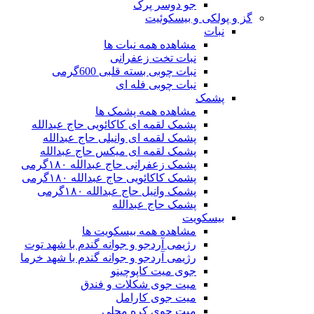
جو دوسر پرک
گز و پولکی و بیسکوئیت
نبات
مشاهده همه نبات ها
نبات تخت زعفرانی
نبات چوبی بسته قلبی 600گرمی
نبات چوبی فله ای
پشمک
مشاهده همه پشمک ها
پشمک لقمه ای کاکائویی حاج عبدالله
پشمک لقمه ای وانیلی حاج عبدالله
پشمک لقمه ای میکس حاج عبدالله
پشمک زعفرانی حاج عبدالله ۱۸۰گرمی
پشمک کاکائویی حاج عبدالله ۱۸۰گرمی
پشمک وانیل حاج عبدالله ۱۸۰گرمی
پشمک حاج عبدالله
بیسکویت
مشاهده همه بیسکویت ها
رژیمی آردجو و جوانه گندم با شهد توت
رژیمی آردجو و جوانه گندم با شهد خرما
جوی میت کاپوچینو
میت جوی شکلات و فندق
میت جوی کارامل
میت جوی کره محلی