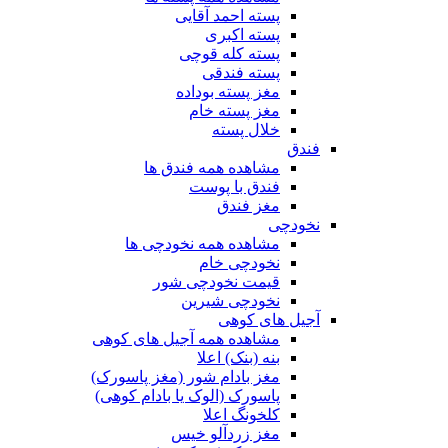
پسته احمد آقایی
پسته اکبری
پسته کله قوچی
پسته فندقی
مغز پسته بوداده
مغز پسته خام
خلال پسته
فندق
مشاهده همه فندق ها
فندق با پوست
مغز فندق
نخودچی
مشاهده همه نخودچی ها
نخودچی خام
قیمت نخودچی شور
نخودچی شیرین
آجیل های کوهی
مشاهده همه آجیل های کوهی
بنه (بنک) اعلا
مغز بادام شور (مغز پاسورک)
پاسورک (الوک یا بادام کوهی)
کلخونگ اعلا
مغز زردآلو خیس