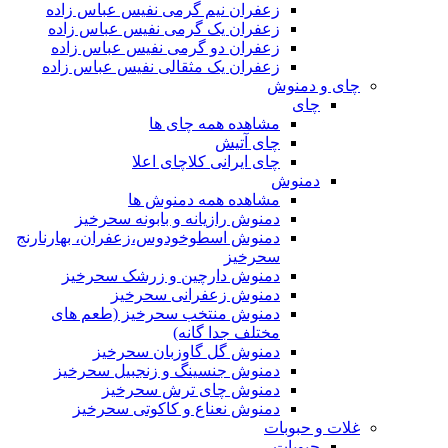
زعفران نیم گرمی نفیس عباس زاده
زعفران یک گرمی نفیس عباس زاده
زعفران دو گرمی نفیس عباس زاده
زعفران یک مثقالی نفیس عباس زاده
چای و دمنوش
چای
مشاهده همه چای ها
چای آتیش
چای ایرانی کلاچای اعلا
دمنوش
مشاهده همه دمنوش ها
دمنوش رازیانه و بابونه سحرخیز
دمنوش اسطوخودوس،زعفران، بهارنارنج
سحرخیز
دمنوش دارچین و زرشک سحرخیز
دمنوش زعفرانی سحرخیز
دمنوش منتخب سحرخیز (طعم های
مختلف جدا گانه)
دمنوش گل گاوزبان سحرخیز
دمنوش جنسینگ و زنجبیل سحرخیز
دمنوش چای ترش سحرخیز
دمنوش نعناع و کاکوتی سحرخیز
غلات و حبوبات
حبوبات