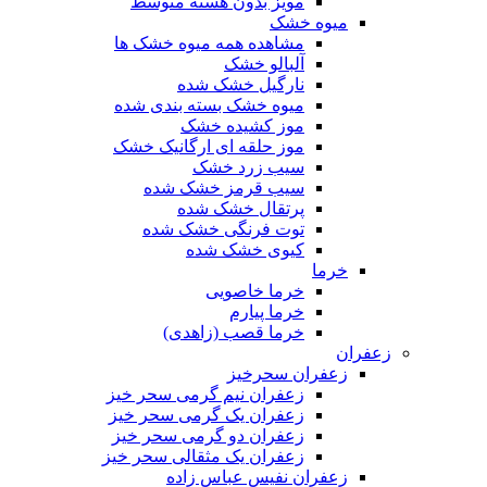
مویز بدون هسته متوسط
میوه خشک
مشاهده همه میوه خشک ها
آلبالو خشک
نارگیل خشک شده
میوه خشک بسته بندی شده
موز کشیده خشک
موز حلقه ای ارگانیک خشک
سیب زرد خشک
سیب قرمز خشک شده
پرتقال خشک شده
توت فرنگی خشک شده
کیوی خشک شده
خرما
خرما خاصویی
خرما پیارم
خرما قصب (زاهدی)
زعفران
زعفران سحرخیز
زعفران نیم گرمی سحر خیز
زعفران یک گرمی سحر خیز
زعفران دو گرمی سحر خیز
زعفران یک مثقالی سحر خیز
زعفران نفیس عباس زاده