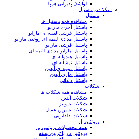
لواشک پذیرایی همپا
شکلات و پاستیل
پاستیل
مشاهده همه پاستیل ها
پاستیل آجری مارابو
پاستیل فرشی لقمه ای مارابو
پاستیل مدادی لقمه ای روغنی مارابو
پاستیل فرشی مارابو
پاستیل مارابو مدادی لقمه ای
پاستیل هندوانه ای
پاستیل نوشابه ای
پاستیل میوه ای آیدین
پاستیل ماری آیدین
پاستیل دندانی
شکلات
مشاهده همه شکلات ها
شکلات آیدین
شکلات شونیز
شکلات شیرین عسل
شکلات کاکائویی
پروتئین بار
همه محصولات پروتئین بار
پروتئین بار با تزیین پسته