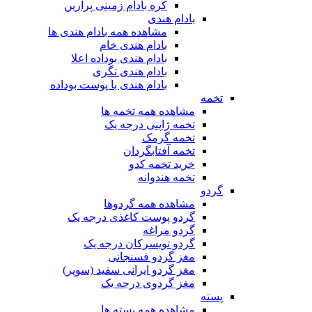
کره بادام زمینی پرارین
بادام هندی
مشاهده همه بادام هندی ها
بادام هندی خام
بادام هندی بوداده اعلا
بادام هندی تگری
بادام هندی با پوست بوداده
تخمه
مشاهده همه تخمه ها
تخمه ژاپنی درجه یک
تخمه گرمک
تخمه آفتابگردان
خرید تخمه کدو
تخمه هندوانه
گردو
مشاهده همه گردوها
گردو پوست کاغذی درجه یک
گردو مراغه
گردو تویسرکان درجه یک
مغز گردو فسنجانی
مغز گردو ایرانی سفید (سوپر)
مغز گردوی درجه یک
پسته
مشاهده همه پسته ها