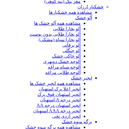
مغز بنک (بنه کوهی)
خشکبار ارزان
مشاهده همه خشکبارها
آلو خشک
مشاهده همه آلو خشک ها
آلو بخارا طلایی
آلو بخارا طلایی بدون پوست
آلو بخارا سیاه (مشکی)
آلو برقانی
آلو جنگلی
آلو خاکی خشک
آلوچه خشک دوبهری
آلوچه سیاه مراغه
آلوچه طلایی مراغه
انجیر خشک
مشاهده همه انجیر خشک ها
انجیر اعلا پرک استهبان
انجیر استهبان فوق پرک
انجیر درجه A استهبان
انجیر استهبان درجه AA
انجیر درجه AAA استهبان
انجیر آردی نخی
برگه میوه خشک
مشاهده همه برگه میوه خشک