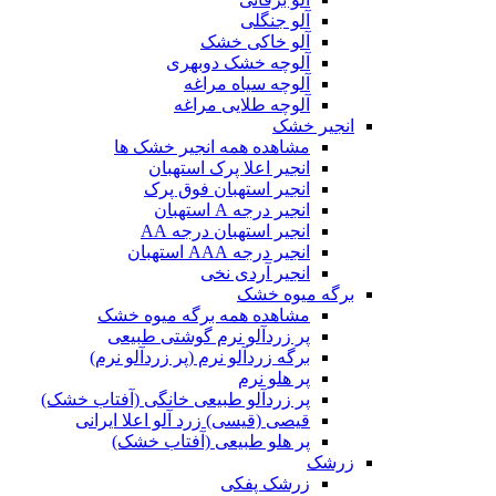
آلو جنگلی
آلو خاکی خشک
آلوچه خشک دوبهری
آلوچه سیاه مراغه
آلوچه طلایی مراغه
انجیر خشک
مشاهده همه انجیر خشک ها
انجیر اعلا پرک استهبان
انجیر استهبان فوق پرک
انجیر درجه A استهبان
انجیر استهبان درجه AA
انجیر درجه AAA استهبان
انجیر آردی نخی
برگه میوه خشک
مشاهده همه برگه میوه خشک
پر زردآلو نرم گوشتی طبیعی
برگه زردآلو نرم (پر زردآلو نرم)
پر هلو نرم
پر زردآلو طبیعی خانگی (آفتاب خشک)
قیصی (قیسی) زرد آلو اعلا ایرانی
پر هلو طبیعی (آفتاب خشک)
زرشک
زرشک پفکی