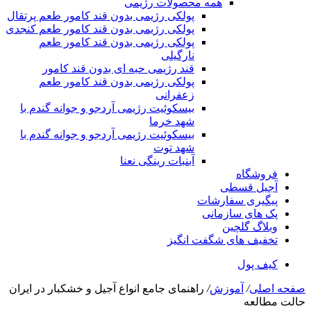
همه محصولات رژیمی
پولکی رژیمی بدون قند کامور طعم پرتقال
پولکی رژیمی بدون قند کامور طعم کنجدی
پولکی رژیمی بدون قند کامور طعم
نارگیلی
قند رژیمی حبه ای بدون قند کامور
پولکی رژیمی بدون قند کامور طعم
زعفرانی
بيسکوئيت رژیمی آردجو و جوانه گندم با
شهد خرما
بيسکوئيت رژیمی آردجو و جوانه گندم با
شهد توت
آبنبات رینگی نعنا
فروشگاه
آجیل قسطی
پیگیری سفارشات
پک های سازمانی
وبلاگ گلچین
تخفیف های شگفت انگیز
کیف پول
صفحه اصلی
/
آموزش
/
راهنمای جامع انواع آجیل و خشکبار در ایران
حالت مطالعه