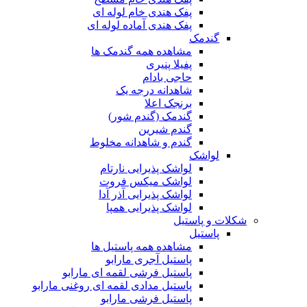
پفک هندی خام لوله ای
پفک هندی آماده لوله ای
گندمک
مشاهده همه گندمک ها
پفیلا پنیری
حاجی بادام
شاهدانه درجه یک
برنجک اعلا
گندمک (گندم شور)
گندم شیرین
گندم و شاهدانه مخلوط
لواشک
لواشک پذیرایی نارتام
لواشک میکس فروت
لواشک پذیرایی آذر آدا
لواشک پذیرایی همپا
شکلات و پاستیل
پاستیل
مشاهده همه پاستیل ها
پاستیل آجری مارابو
پاستیل فرشی لقمه ای مارابو
پاستیل مدادی لقمه ای روغنی مارابو
پاستیل فرشی مارابو