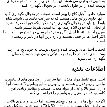
به خوبی نگهداری می شوند. این ایده خوبی است که تمام مغزهای
پوست کنده را در طول تابستان در یخچال نگهداری کنید.
موارد خاص: آجیل کاج را بهتر است همیشه در یخچال نگهداری کنید
– آنها حاوی روغن هایی هستند که به سرعت فاسد می شوند. شاه
بلوط نیز باید در یخچال نگهداری شود مگر اینکه فورا مصرف شود.
از آنجایی که حدود 50 درصد آنها آب است، تقریباً بیشتر شبیه
سبزیجات هستند تا آجیل. اگرچه در تمام سال در دسترس است، اما
اکثر آجیل ها در فصل هستند و تازه ترین آنها در پاییز و زمستان
است.
انجماد: آجیل های پوست کنده و بدون پوست به خوبی یخ می زنند.
بسته بندی شده در ظروف پلاستیکی بدون هوا، حدود یک سال
نگهداری می شوند.
اطلاعات تغذیه
آجیل منبع غلیظ مواد مغذی. آنها سرشار از ویتامین های B نیاسین،
تیامین و ریبوفلاوین هستند و از بهترین منابع ویتامین E هستند. آنها
دارای فیبر بالا و غنی از مواد معدنی هستند و مقادیر زیادی آهن،
کلسیم، فسفر، منیزیم و پتاسیم را فراهم می کنند.
اگرچه آجیل ها دارای مواد مغذی هستند، اما چربی و کالری بالایی
نیز دارند. آجیل بسته به نوع آن از 50 تا 70 درصد چربی تشکیل شده