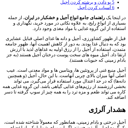
5
بو دادن و برشته کردن آجیل
6
آسیاب کردن آجیل
در اینجا یک
راهنمای جامع انواع آجیل و خشکبار در ایران
، از جمله
بسیاری از انواع رایج، به علاوه نکاتی در مورد خرید، نگهداری و
استفاده از این گروه غذایی با مواد مغذی وجود دارد.
قبل از ظهور کشاورزی، آجیل و دانه ها غذای اصلی قبایل عشایری
بود که به دنبال غذا بودند. به دور از کاهش اهمیت آنها، ظهور جامعه
متمدن، استفاده از آجیل را از رزق اولیه به غذاهای لذیذ با ارزش
ارتقا داد. آجیل میوه های سخت پوست درختان آجیل هستند (به جز
بادام زمینی که حبوبات هستند).
آجیل منبع غنی از پروتئین ها، ویتامین ها و مواد معدنی است. عیب
اصلی آنها میزان بالای چربی آنهاست. با این حال، آجیل (و همچنین
دانه‌ها) که در حد اعتدال مورد استفاده قرار می‌گیرد، می‌ تواند
بخشی ارزشمند از رژیم‌های غذایی گیاهی باشد. این گروه غذایی همه
کاره می تواند طعم و مزه ترد را به همه چیز از سوپ گرفته تا دسر
اضافه کند.
هشدار آلرژی
آجیل درختی و بادام زمینی، همانطور که معمولاً شناخته شده است،
یک گروه اصلی آلرژن هستند. اگر این برای شما یا یکی از اعضای