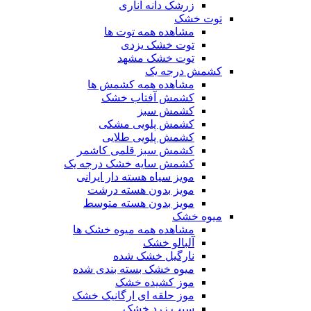
زرشک دانه اناری
توت خشک
مشاهده همه توت ها
توت خشک یزدی
توت خشک مشهد
کشمش درجه یک
مشاهده همه کشمش ها
کشمش آفتاب خشک
کشمش سبز
کشمش پلویی مشکی
کشمش پلویی طلایی
کشمش سبز قلمی کاشمر
کشمش سایه خشک درجه یک
مویز سیاه هسته دار ایرانی
مویز بدون هسته درشت
مویز بدون هسته متوسط
میوه خشک
مشاهده همه میوه خشک ها
آلبالو خشک
نارگیل خشک شده
میوه خشک بسته بندی شده
موز کشیده خشک
موز حلقه ای ارگانیک خشک
سیب زرد خشک