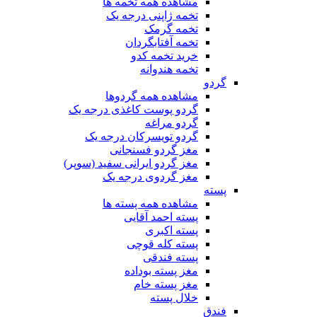
مشاهده همه تخمه ها
تخمه ژاپنی درجه یک
تخمه گرمک
تخمه آفتابگردان
خرید تخمه کدو
تخمه هندوانه
گردو
مشاهده همه گردوها
گردو پوست کاغذی درجه یک
گردو مراغه
گردو تویسرکان درجه یک
مغز گردو فسنجانی
مغز گردو ایرانی سفید (سوپر)
مغز گردوی درجه یک
پسته
مشاهده همه پسته ها
پسته احمد آقایی
پسته اکبری
پسته کله قوچی
پسته فندقی
مغز پسته بوداده
مغز پسته خام
خلال پسته
فندق