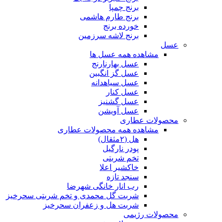
برنج چمپا
برنج طارم هاشمی
خورده برنج
برنج لاشه سرزمین
عسل
مشاهده همه عسل ها
عسل بهارنارنج
عسل گز انگبین
عسل سیاهدانه
عسل کنار
عسل گشنیز
عسل آویشن
محصولات عطاری
مشاهده همه محصولات عطاری
هل (۲مثقال)
پودر نارگیل
تخم شربتی
خاکشیر اعلا
سنجد تازه
رب انار خانگی شهرضا
شربت گل محمدی و تخم شربتی سحرخیز
شربت هل و زعفران سحرخیز
محصولات رژیمی