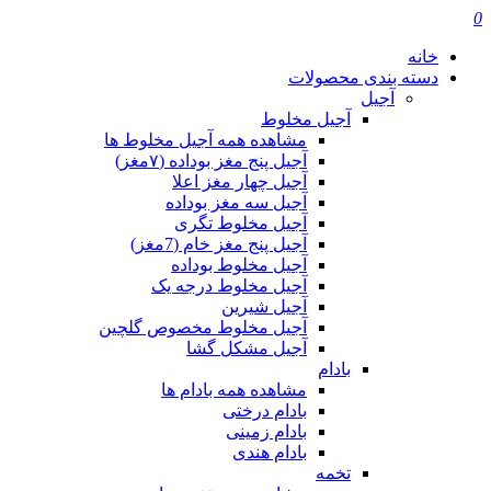
0
خانه
دسته بندی محصولات
آجیل
آجیل مخلوط
مشاهده همه آجیل مخلوط ها
آجیل پنج مغز بوداده (۷مغز)
آجیل چهار مغز اعلا
آجیل سه مغز بوداده
آجیل مخلوط تگری
آجیل پنج مغز خام (7مغز)
آجیل مخلوط بوداده
آجیل مخلوط درجه یک
آجیل شیرین
آجیل مخلوط مخصوص گلچین
آجیل مشکل گشا
بادام
مشاهده همه بادام ها
بادام درختی
بادام زمینی
بادام هندی
تخمه