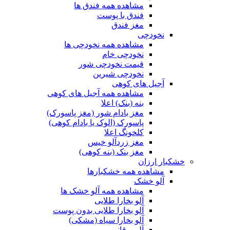
مشاهده همه فندق ها
فندق با پوست
مغز فندق
نخودچی
مشاهده همه نخودچی ها
نخودچی خام
قیمت نخودچی شور
نخودچی شیرین
آجیل های کوهی
مشاهده همه آجیل های کوهی
بنه (بنک) اعلا
مغز بادام شور (مغز پاسورک)
پاسورک (الوک یا بادام کوهی)
کلخونگ اعلا
مغز زردآلو خیس
مغز بنک (بنه کوهی)
خشکبار ارزان
مشاهده همه خشکبارها
آلو خشک
مشاهده همه آلو خشک ها
آلو بخارا طلایی
آلو بخارا طلایی بدون پوست
آلو بخارا سیاه (مشکی)
آلو برقانی