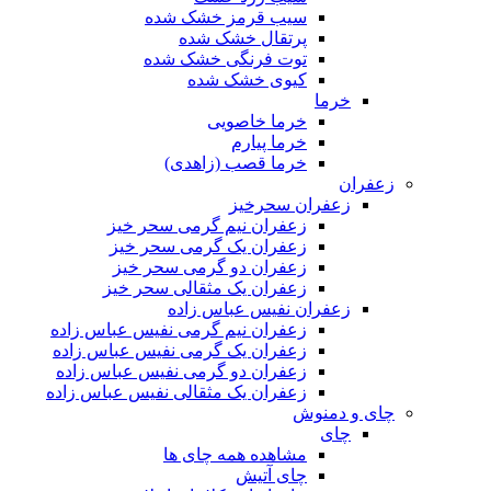
سیب قرمز خشک شده
پرتقال خشک شده
توت فرنگی خشک شده
کیوی خشک شده
خرما
خرما خاصویی
خرما پیارم
خرما قصب (زاهدی)
زعفران
زعفران سحرخیز
زعفران نیم گرمی سحر خیز
زعفران یک گرمی سحر خیز
زعفران دو گرمی سحر خیز
زعفران یک مثقالی سحر خیز
زعفران نفیس عباس زاده
زعفران نیم گرمی نفیس عباس زاده
زعفران یک گرمی نفیس عباس زاده
زعفران دو گرمی نفیس عباس زاده
زعفران یک مثقالی نفیس عباس زاده
چای و دمنوش
چای
مشاهده همه چای ها
چای آتیش