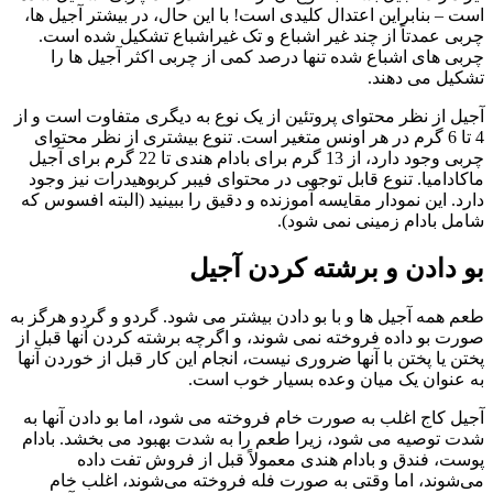
است – بنابراین اعتدال کلیدی است! با این حال، در بیشتر آجیل ها،
چربی عمدتاً از چند غیر اشباع و تک غیراشباع تشکیل شده است.
چربی های اشباع شده تنها درصد کمی از چربی اکثر آجیل ها را
تشکیل می دهند.
آجیل از نظر محتوای پروتئین از یک نوع به دیگری متفاوت است و از
4 تا 6 گرم در هر اونس متغیر است. تنوع بیشتری از نظر محتوای
چربی وجود دارد، از 13 گرم برای بادام هندی تا 22 گرم برای آجیل
ماکادامیا. تنوع قابل توجهی در محتوای فیبر کربوهیدرات نیز وجود
دارد. این نمودار مقایسه آموزنده و دقیق را ببینید (البته افسوس که
شامل بادام زمینی نمی شود).
بو دادن و برشته کردن آجیل
طعم همه آجیل ها و با بو دادن بیشتر می شود. گردو و گردو هرگز به
صورت بو داده فروخته نمی شوند، و اگرچه برشته کردن آنها قبل از
پختن یا پختن با آنها ضروری نیست، انجام این کار قبل از خوردن آنها
به عنوان یک میان وعده بسیار خوب است.
آجیل کاج اغلب به صورت خام فروخته می شود، اما بو دادن آنها به
شدت توصیه می شود، زیرا طعم را به شدت بهبود می بخشد. بادام
پوست، فندق و بادام هندی معمولاً قبل از فروش تفت داده
می‌شوند، اما وقتی به صورت فله فروخته می‌شوند، اغلب خام