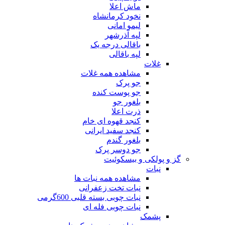
ماش اعلا
نخود کرمانشاه
لیمو امانی
لپه آذرشهر
باقالی درجه یک
لپه باقالی
غلات
مشاهده همه غلات
جو پرک
جو پوست کنده
بلغور جو
ذرت اعلا
کنجد قهوه ای خام
کنجد سفید ایرانی
بلغور گندم
جو دوسر پرک
گز و پولکی و بیسکوئیت
نبات
مشاهده همه نبات ها
نبات تخت زعفرانی
نبات چوبی بسته قلبی 600گرمی
نبات چوبی فله ای
پشمک