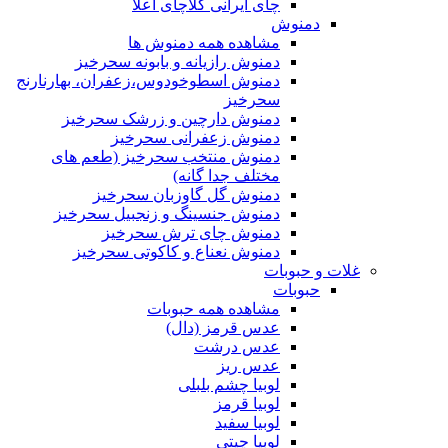
چای ایرانی کلاچای اعلا
دمنوش
مشاهده همه دمنوش ها
دمنوش رازیانه و بابونه سحرخیز
دمنوش اسطوخودوس،زعفران، بهارنارنج
سحرخیز
دمنوش دارچین و زرشک سحرخیز
دمنوش زعفرانی سحرخیز
دمنوش منتخب سحرخیز (طعم های
مختلف جدا گانه)
دمنوش گل گاوزبان سحرخیز
دمنوش جنسینگ و زنجبیل سحرخیز
دمنوش چای ترش سحرخیز
دمنوش نعناع و کاکوتی سحرخیز
غلات و حبوبات
حبوبات
مشاهده همه حبوبات
عدس قرمز (دال)
عدس درشت
عدس ریز
لوبیا چشم بلبلی
لوبیا قرمز
لوبیا سفید
لوبیا چیتی