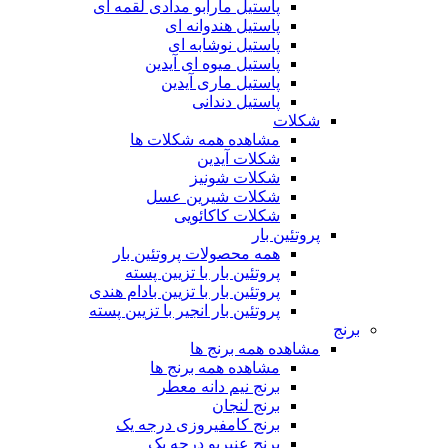
پاستیل مارابو مدادی لقمه ای
پاستیل هندوانه ای
پاستیل نوشابه ای
پاستیل میوه ای آیدین
پاستیل ماری آیدین
پاستیل دندانی
شکلات
مشاهده همه شکلات ها
شکلات آیدین
شکلات شونیز
شکلات شیرین عسل
شکلات کاکائویی
پروتئین بار
همه محصولات پروتئین بار
پروتئین بار با تزیین پسته
پروتئین بار با تزیین بادام هندی
پروتئین بار انجیر با تزیین پسته
برنج
مشاهده همه برنج ها
مشاهده همه برنج ها
برنج نیم دانه معطر
برنج لنجان
برنج کامفیروزی درجه یک
برنج عنبربو درجه یک