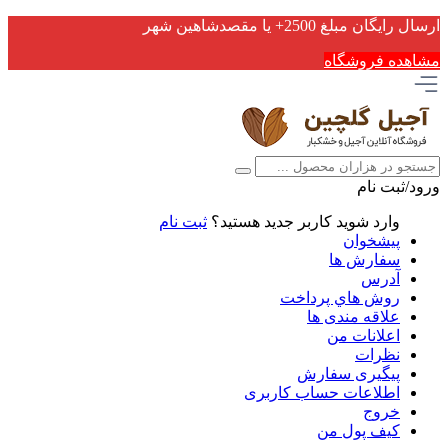
ارسال رایگان مبلغ 2500+ یا مقصدشاهین شهر
مشاهده فروشگاه
ورود/ثبت نام
وارد شوید
کاربر جدید هستید؟
ثبت نام
پیشخوان
سفارش ها
آدرس
روش هاي پرداخت
علاقه مندی ها
اعلانات من
نظرات
پیگیری سفارش
اطلاعات حساب كاربری
خروج
کیف پول من