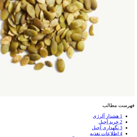
فهرست مطالب
1
هشدار آلرژی
2
خرید آجیل
3
نگهداری آجیل
4
اطلاعات تغذیه