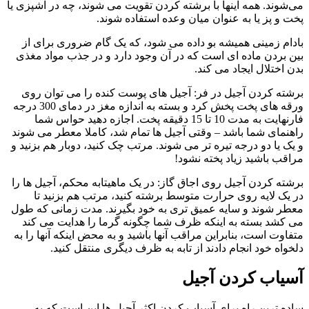
می‌شوند. همه اینها با برشته کردن تقویت می شوند، چه در آشپزی یا
پخت و پز یا به عنوان میان وعده استفاده شوند.
بادام زمینی همیشه بو داده می شود، که یک گام ضروری برای از
بین بردن ماده ای است که در آن وجود دارد و در جذب مواد مغذی
بدن اختلال ایجاد می کند.
برشته کردن آجیل در فر: آجیل های پوست کنده را می توان روی
ورقه های پخت پخش کرد و بسته به اندازه مغز در دمای 300 درجه
فارنهایت به مدت 10 تا 15 دقیقه پخت. اجازه دهید حواس شما
راهنمای شما باشد – وقتی آجیل ها تمام شد، کاملا معطر می شوند
و یک یا دو درجه تیره تر می شوند. مرتب چک کنید، دوبار هم بزنید و
مراقب باشید زیاد پخته نشود!
برشته کردن آجیل روی اجاق گاز: در یک ماهیتابه محکم، آجیل ها را
در یک لایه روی حرارت متوسط ​​برشته کنید، مرتب هم بزنید تا
معطر شوند و سایه عمیق تری به خود بگیرند. مدت زمانی که طول
می کشد بسته به اینکه ظرف شما چگونه گرما را هدایت می کند
متفاوت است، بنابراین مراقب آنها باشید و به محض اینکه آنها را به
دلخواه خود انجام دادند از تابه به ظرف دیگری منتقل کنید.
آسیاب کردن آجیل
ساده ترین راه برای آسیاب کردن اکثر آجیل ها این است که به