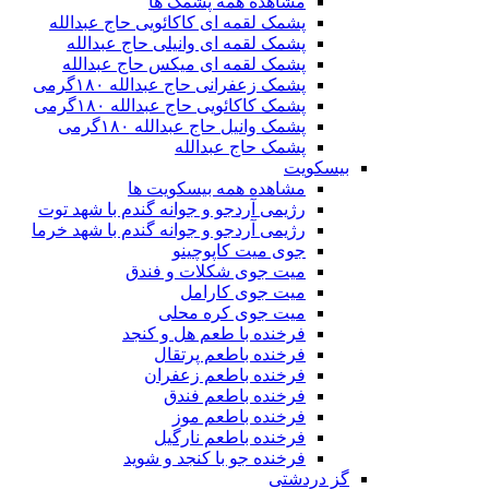
مشاهده همه پشمک ها
پشمک لقمه ای کاکائویی حاج عبدالله
پشمک لقمه ای وانیلی حاج عبدالله
پشمک لقمه ای میکس حاج عبدالله
پشمک زعفرانی حاج عبدالله ۱۸۰گرمی
پشمک کاکائویی حاج عبدالله ۱۸۰گرمی
پشمک وانیل حاج عبدالله ۱۸۰گرمی
پشمک حاج عبدالله
بیسکویت
مشاهده همه بیسکویت ها
رژیمی آردجو و جوانه گندم با شهد توت
رژیمی آردجو و جوانه گندم با شهد خرما
جوی میت کاپوچینو
میت جوی شکلات و فندق
میت جوی کارامل
میت جوی کره محلی
فرخنده با طعم هل و کنجد
فرخنده باطعم پرتقال
فرخنده باطعم زعفران
فرخنده باطعم فندق
فرخنده باطعم موز
فرخنده باطعم نارگیل
فرخنده جو با کنجد و شوید
گز دردشتی