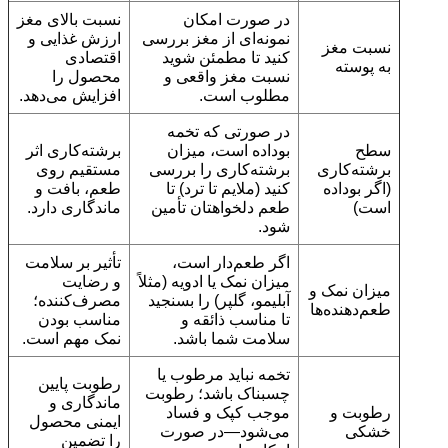
در صورت امکان
نسبت بالای مغز
نمونه‌ای از مغز بررسی
ارزش غذایی و
نسبت مغز
کنید تا مطمئن شوید
اقتصادی
به پوسته
نسبت مغز واقعی و
محصول را
مطلوب است.
افزایش می‌دهد.
در صورتی که تخمه
سطح
بوداده است، میزان
برشته‌کاری اثر
برشته‌کاری
برشته‌کاری را بررسی
مستقیم روی
(اگر بوداده
کنید (ملایم تا ترد) تا
طعم، بافت و
است)
طعم دلخواهتان تأمین
ماندگاری دارد.
شود.
اگر طعم‌دار است،
تأثیر بر سلامت
میزان نمک یا ادویه (مثلاً
و رضایت
میزان نمک و
آبلیمو، گلپر) را بسنجید
مصرف‌کننده؛
طعم‌دهنده‌ها
تا مناسب ذائقه و
مناسب بودن
سلامت شما باشد.
نمک مهم است.
تخمه نباید مرطوب یا
رطوبت پایین
چسبناک باشد؛ رطوبت
ماندگاری و
رطوبت و
موجب کپک و فساد
ایمنی محصول
خشکی
می‌شود—در صورت
را تضمین