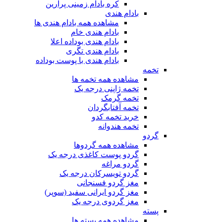
کره بادام زمینی پرارین
بادام هندی
مشاهده همه بادام هندی ها
بادام هندی خام
بادام هندی بوداده اعلا
بادام هندی تگری
بادام هندی با پوست بوداده
تخمه
مشاهده همه تخمه ها
تخمه ژاپنی درجه یک
تخمه گرمک
تخمه آفتابگردان
خرید تخمه کدو
تخمه هندوانه
گردو
مشاهده همه گردوها
گردو پوست کاغذی درجه یک
گردو مراغه
گردو تویسرکان درجه یک
مغز گردو فسنجانی
مغز گردو ایرانی سفید (سوپر)
مغز گردوی درجه یک
پسته
مشاهده همه پسته ها