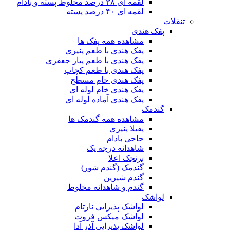
لقمه ای ۳۸ درصد مخلوط پسته و بادام
لقمه ای ۴۰ درصد پسته
تنقلات
پفک هندی
مشاهده همه پفک ها
پفک هندی با طعم پنیری
پفک هندی با طعم پیاز جعفری
پفک هندی با طعم کچاپ
پفک هندی خام مسطح
پفک هندی خام لوله ای
پفک هندی آماده لوله ای
گندمک
مشاهده همه گندمک ها
پفیلا پنیری
حاجی بادام
شاهدانه درجه یک
برنجک اعلا
گندمک (گندم شور)
گندم شیرین
گندم و شاهدانه مخلوط
لواشک
لواشک پذیرایی نارتام
لواشک میکس فروت
لواشک پذیرایی آذر آدا