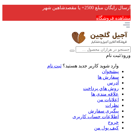
ارسال رایگان مبلغ 2500+ یا مقصدشاهین شهر
مشاهده فروشگاه
ورود/ثبت نام
وارد شوید
کاربر جدید هستید؟
ثبت نام
پیشخوان
سفارش ها
آدرس
روش هاي پرداخت
علاقه مندی ها
اعلانات من
نظرات
پیگیری سفارش
اطلاعات حساب كاربری
خروج
کیف پول من