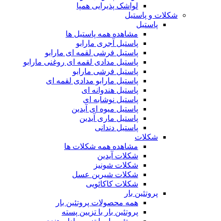
لواشک پذیرایی همپا
شکلات و پاستیل
پاستیل
مشاهده همه پاستیل ها
پاستیل آجری مارابو
پاستیل فرشی لقمه ای مارابو
پاستیل مدادی لقمه ای روغنی مارابو
پاستیل فرشی مارابو
پاستیل مارابو مدادی لقمه ای
پاستیل هندوانه ای
پاستیل نوشابه ای
پاستیل میوه ای آیدین
پاستیل ماری آیدین
پاستیل دندانی
شکلات
مشاهده همه شکلات ها
شکلات آیدین
شکلات شونیز
شکلات شیرین عسل
شکلات کاکائویی
پروتئین بار
همه محصولات پروتئین بار
پروتئین بار با تزیین پسته