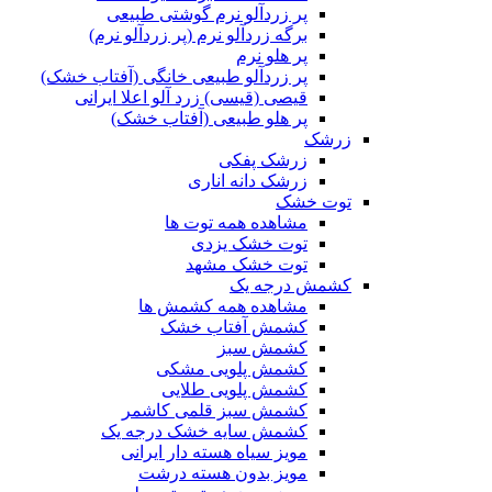
پر زردآلو نرم گوشتی طبیعی
برگه زردآلو نرم (پر زردآلو نرم)
پر هلو نرم
پر زردآلو طبیعی خانگی (آفتاب خشک)
قیصی (قیسی) زرد آلو اعلا ایرانی
پر هلو طبیعی (آفتاب خشک)
زرشک
زرشک پفکی
زرشک دانه اناری
توت خشک
مشاهده همه توت ها
توت خشک یزدی
توت خشک مشهد
کشمش درجه یک
مشاهده همه کشمش ها
کشمش آفتاب خشک
کشمش سبز
کشمش پلویی مشکی
کشمش پلویی طلایی
کشمش سبز قلمی کاشمر
کشمش سایه خشک درجه یک
مویز سیاه هسته دار ایرانی
مویز بدون هسته درشت