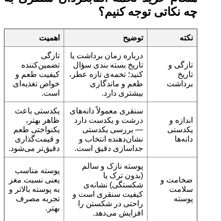
چه نکاتی توجه کنیم؟
نکته
توضیح
اهمیت
درباره زمان برداشت یا
تازگی
تازگی و
تاریخ بسته‌ بندی سؤال
تضمین‌کننده
تاریخ
کنید؛ تخمه‌ی تازه عطر،
کیفیت طعم و
برداشت
طعم و ماندگاری
خواص تغذیه‌ای
بیشتری دارد.
است.
سنقری معمولاً دانه‌های
یکدستی باعث
اندازه و
درشت و یکدست دارد
ظاهر بهتر،
یکدستی
— بررسی یکدستی
یکنواختی طعم
دانه‌ها
نشان‌دهنده انتخاب و
و قیمت‌گذاری
جداسازی دقیق است.
دقیق‌تر می‌شود.
پوسته نازک و سالم
پوسته مناسب
(بدون ترک یا
ضخامت و
یعنی نسبت مغز
شکستگی) نشانه‌ی
سلامت
به پوسته بالاتر و
کیفیت سنقری است و
پوسته
تجربه مصرف
راحتی در شکستن را
بهتر.
افزایش می‌دهد.