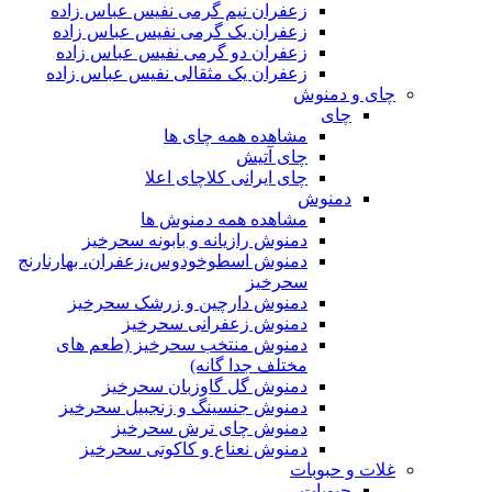
زعفران نیم گرمی نفیس عباس زاده
زعفران یک گرمی نفیس عباس زاده
زعفران دو گرمی نفیس عباس زاده
زعفران یک مثقالی نفیس عباس زاده
چای و دمنوش
چای
مشاهده همه چای ها
چای آتیش
چای ایرانی کلاچای اعلا
دمنوش
مشاهده همه دمنوش ها
دمنوش رازیانه و بابونه سحرخیز
دمنوش اسطوخودوس،زعفران، بهارنارنج
سحرخیز
دمنوش دارچین و زرشک سحرخیز
دمنوش زعفرانی سحرخیز
دمنوش منتخب سحرخیز (طعم های
مختلف جدا گانه)
دمنوش گل گاوزبان سحرخیز
دمنوش جنسینگ و زنجبیل سحرخیز
دمنوش چای ترش سحرخیز
دمنوش نعناع و کاکوتی سحرخیز
غلات و حبوبات
حبوبات