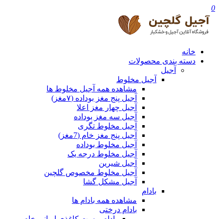
0
خانه
دسته بندی محصولات
آجیل
آجیل مخلوط
مشاهده همه آجیل مخلوط ها
آجیل پنج مغز بوداده (۷مغز)
آجیل چهار مغز اعلا
آجیل سه مغز بوداده
آجیل مخلوط تگری
آجیل پنج مغز خام (7مغز)
آجیل مخلوط بوداده
آجیل مخلوط درجه یک
آجیل شیرین
آجیل مخلوط مخصوص گلچین
آجیل مشکل گشا
بادام
مشاهده همه بادام ها
بادام درختی
بادام پوست کاغذی ایرانی خام