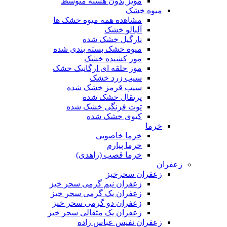
مویز بدون هسته متوسط
میوه خشک
مشاهده همه میوه خشک ها
آلبالو خشک
نارگیل خشک شده
میوه خشک بسته بندی شده
موز کشیده خشک
موز حلقه ای ارگانیک خشک
سیب زرد خشک
سیب قرمز خشک شده
پرتقال خشک شده
توت فرنگی خشک شده
کیوی خشک شده
خرما
خرما خاصویی
خرما پیارم
خرما قصب (زاهدی)
زعفران
زعفران سحرخیز
زعفران نیم گرمی سحر خیز
زعفران یک گرمی سحر خیز
زعفران دو گرمی سحر خیز
زعفران یک مثقالی سحر خیز
زعفران نفیس عباس زاده