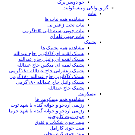
جو دوسر پرک
گز و پولکی و بیسکوئیت
نبات
مشاهده همه نبات ها
نبات تخت زعفرانی
نبات چوبی بسته قلبی 600گرمی
نبات چوبی فله ای
پشمک
مشاهده همه پشمک ها
پشمک لقمه ای کاکائویی حاج عبدالله
پشمک لقمه ای وانیلی حاج عبدالله
پشمک لقمه ای میکس حاج عبدالله
پشمک زعفرانی حاج عبدالله ۱۸۰گرمی
پشمک کاکائویی حاج عبدالله ۱۸۰گرمی
پشمک وانیل حاج عبدالله ۱۸۰گرمی
پشمک حاج عبدالله
بیسکویت
مشاهده همه بیسکویت ها
رژیمی آردجو و جوانه گندم با شهد توت
رژیمی آردجو و جوانه گندم با شهد خرما
جوی میت کاپوچینو
میت جوی شکلات و فندق
میت جوی کارامل
میت جوی کره محلی