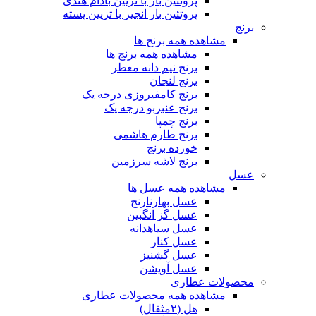
پروتئین بار با تزیین بادام هندی
پروتئین بار انجیر با تزیین پسته
برنج
مشاهده همه برنج ها
مشاهده همه برنج ها
برنج نیم دانه معطر
برنج لنجان
برنج کامفیروزی درجه یک
برنج عنبربو درجه یک
برنج چمپا
برنج طارم هاشمی
خورده برنج
برنج لاشه سرزمین
عسل
مشاهده همه عسل ها
عسل بهارنارنج
عسل گز انگبین
عسل سیاهدانه
عسل کنار
عسل گشنیز
عسل آویشن
محصولات عطاری
مشاهده همه محصولات عطاری
هل (۲مثقال)