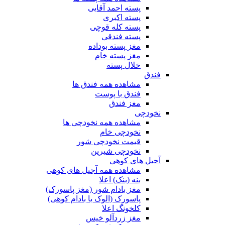
پسته احمد آقایی
پسته اکبری
پسته کله قوچی
پسته فندقی
مغز پسته بوداده
مغز پسته خام
خلال پسته
فندق
مشاهده همه فندق ها
فندق با پوست
مغز فندق
نخودچی
مشاهده همه نخودچی ها
نخودچی خام
قیمت نخودچی شور
نخودچی شیرین
آجیل های کوهی
مشاهده همه آجیل های کوهی
بنه (بنک) اعلا
مغز بادام شور (مغز پاسورک)
پاسورک (الوک یا بادام کوهی)
کلخونگ اعلا
مغز زردآلو خیس