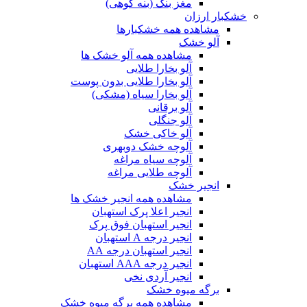
مغز بنک (بنه کوهی)
خشکبار ارزان
مشاهده همه خشکبارها
آلو خشک
مشاهده همه آلو خشک ها
آلو بخارا طلایی
آلو بخارا طلایی بدون پوست
آلو بخارا سیاه (مشکی)
آلو برقانی
آلو جنگلی
آلو خاکی خشک
آلوچه خشک دوبهری
آلوچه سیاه مراغه
آلوچه طلایی مراغه
انجیر خشک
مشاهده همه انجیر خشک ها
انجیر اعلا پرک استهبان
انجیر استهبان فوق پرک
انجیر درجه A استهبان
انجیر استهبان درجه AA
انجیر درجه AAA استهبان
انجیر آردی نخی
برگه میوه خشک
مشاهده همه برگه میوه خشک