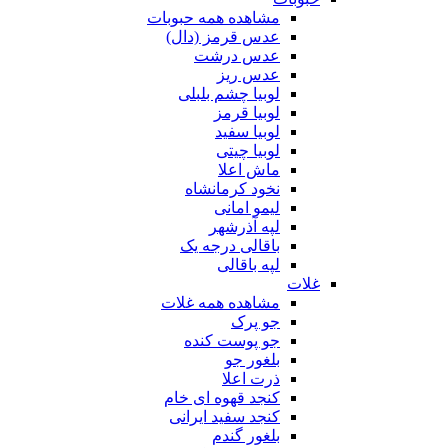
مشاهده همه حبوبات
عدس قرمز (دال)
عدس درشت
عدس ریز
لوبیا چشم بلبلی
لوبیا قرمز
لوبیا سفید
لوبیا چیتی
ماش اعلا
نخود کرمانشاه
لیمو امانی
لپه آذرشهر
باقالی درجه یک
لپه باقالی
غلات
مشاهده همه غلات
جو پرک
جو پوست کنده
بلغور جو
ذرت اعلا
کنجد قهوه ای خام
کنجد سفید ایرانی
بلغور گندم