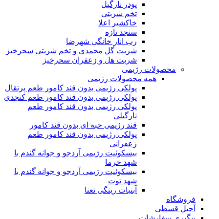
پودر نارگیل
تخم شربتی
خاکشیر اعلا
سنجد تازه
رب انار خانگی شهرضا
شربت گل محمدی و تخم شربتی سحرخیز
شربت هل و زعفران سحرخیز
محصولات رژیمی
همه محصولات رژیمی
پولکی رژیمی بدون قند کامور طعم پرتقال
پولکی رژیمی بدون قند کامور طعم کنجدی
پولکی رژیمی بدون قند کامور طعم
نارگیلی
قند رژیمی حبه ای بدون قند کامور
پولکی رژیمی بدون قند کامور طعم
زعفرانی
بيسکوئيت رژیمی آردجو و جوانه گندم با
شهد خرما
بيسکوئيت رژیمی آردجو و جوانه گندم با
شهد توت
آبنبات رینگی نعنا
فروشگاه
آجیل قسطی
پیگیری سفارشات