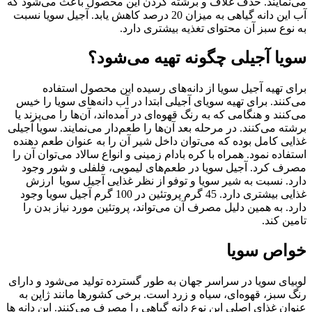
می‌نمایند. حذف غلاف و برشته کردن این محصول باعث می‌شود که
آب این دانه‌ گیاهی به میزان 20 درصد کاهش یابد. آجیل سویا نسبت
به نوع سبز آن محتوای تغذیه بیشتری دارد‌.
سویا آجیلی چگونه تهیه می‌شود؟
برای تهیه آجیل سویا از دانه‌های رسیده این محصول استفاده
می‌کنند. برای تهیه سویای آجیلی ابتدا در آب دانه‌های سویا را خیس
می‌کنند و هنگامی که به رنگ قهوه‌ای در آمده‌اند، آن‌ها را می‌پزند یا
برشته می‌کنند. در مرحله بعد آن‌ها را طعم‌دار می‌نمایند. سویا آجیلی
غذایی کامل بوده که می‌توان داخل شیر آن را به عنوان طعم دهنده
استفاده نمود. همراه با کره بادام زمینی و انواع سالاد می‌توان آن را
مصرف کرد. آجیل سویا در طعم‌های لیمویی، فلفلی و شور وجود
دارد. نسبت به شیر سویا و توفو از نظر غذایی آجیل سویا ارزش
غذایی بیشتری دارد.‌ 45 گرم پروتئین در 100 گرم آجیل سویا وجود
دارد. به همین دلیل مصرف آن می‌تواند، پروتئین مورد نیاز بدن را
تامین کند.
خواص سویا
لوبیای سویا در سراسر جهان به طور گسترده تولید می‌شود و دارای
رنگ سبز، قهوه‌ای، سیاه و زرد است. برخی کشورها مانند ژاپن به
عنوان غذای اصلی این نوع دانه گیاهی را مصرف می‌کنند. این دانه ها