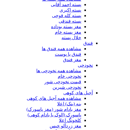
پسته احمد آقایی
پسته اکبری
پسته کله قوچی
پسته فندقی
مغز پسته بوداده
مغز پسته خام
خلال پسته
فندق
مشاهده همه فندق ها
فندق با پوست
مغز فندق
نخودچی
مشاهده همه نخودچی ها
نخودچی خام
قیمت نخودچی شور
نخودچی شیرین
آجیل های کوهی
مشاهده همه آجیل های کوهی
بنه (بنک) اعلا
مغز بادام شور (مغز پاسورک)
پاسورک (الوک یا بادام کوهی)
کلخونگ اعلا
مغز زردآلو خیس