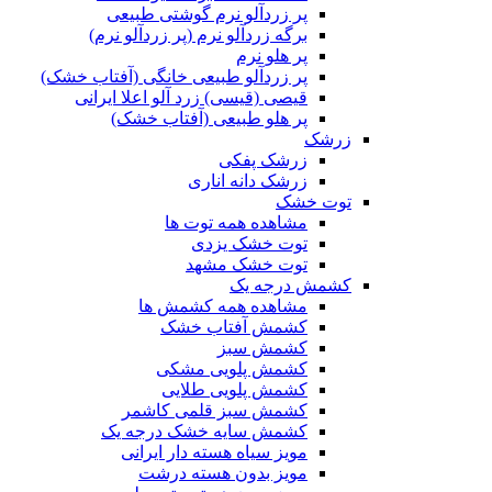
پر زردآلو نرم گوشتی طبیعی
برگه زردآلو نرم (پر زردآلو نرم)
پر هلو نرم
پر زردآلو طبیعی خانگی (آفتاب خشک)
قیصی (قیسی) زرد آلو اعلا ایرانی
پر هلو طبیعی (آفتاب خشک)
زرشک
زرشک پفکی
زرشک دانه اناری
توت خشک
مشاهده همه توت ها
توت خشک یزدی
توت خشک مشهد
کشمش درجه یک
مشاهده همه کشمش ها
کشمش آفتاب خشک
کشمش سبز
کشمش پلویی مشکی
کشمش پلویی طلایی
کشمش سبز قلمی کاشمر
کشمش سایه خشک درجه یک
مویز سیاه هسته دار ایرانی
مویز بدون هسته درشت