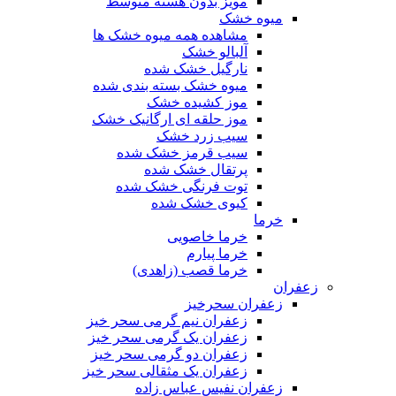
مویز بدون هسته متوسط
میوه خشک
مشاهده همه میوه خشک ها
آلبالو خشک
نارگیل خشک شده
میوه خشک بسته بندی شده
موز کشیده خشک
موز حلقه ای ارگانیک خشک
سیب زرد خشک
سیب قرمز خشک شده
پرتقال خشک شده
توت فرنگی خشک شده
کیوی خشک شده
خرما
خرما خاصویی
خرما پیارم
خرما قصب (زاهدی)
زعفران
زعفران سحرخیز
زعفران نیم گرمی سحر خیز
زعفران یک گرمی سحر خیز
زعفران دو گرمی سحر خیز
زعفران یک مثقالی سحر خیز
زعفران نفیس عباس زاده