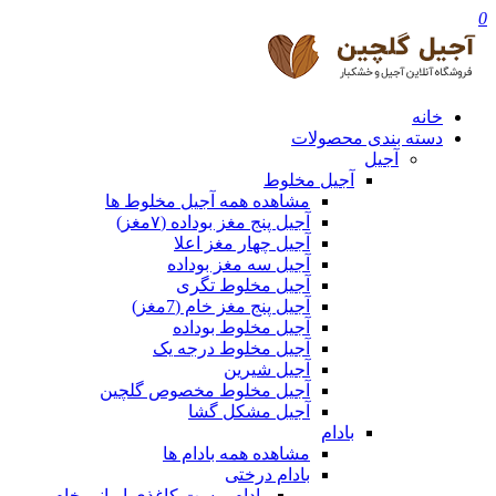
0
خانه
دسته بندی محصولات
آجیل
آجیل مخلوط
مشاهده همه آجیل مخلوط ها
آجیل پنج مغز بوداده (۷مغز)
آجیل چهار مغز اعلا
آجیل سه مغز بوداده
آجیل مخلوط تگری
آجیل پنج مغز خام (7مغز)
آجیل مخلوط بوداده
آجیل مخلوط درجه یک
آجیل شیرین
آجیل مخلوط مخصوص گلچین
آجیل مشکل گشا
بادام
مشاهده همه بادام ها
بادام درختی
بادام پوست کاغذی ایرانی خام