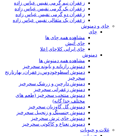
زعفران نیم گرمی نفیس عباس زاده
زعفران یک گرمی نفیس عباس زاده
زعفران دو گرمی نفیس عباس زاده
زعفران یک مثقالی نفیس عباس زاده
چای و دمنوش
چای
مشاهده همه چای ها
چای آتیش
چای ایرانی کلاچای اعلا
دمنوش
مشاهده همه دمنوش ها
دمنوش رازیانه و بابونه سحرخیز
دمنوش اسطوخودوس،زعفران، بهارنارنج
سحرخیز
دمنوش دارچین و زرشک سحرخیز
دمنوش زعفرانی سحرخیز
دمنوش منتخب سحرخیز (طعم های
مختلف جدا گانه)
دمنوش گل گاوزبان سحرخیز
دمنوش جنسینگ و زنجبیل سحرخیز
دمنوش چای ترش سحرخیز
دمنوش نعناع و کاکوتی سحرخیز
غلات و حبوبات
حبوبات