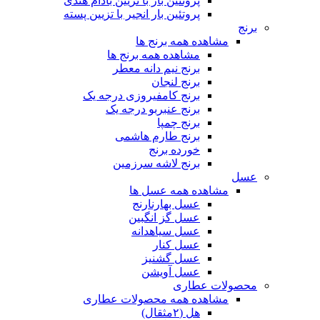
پروتئین بار با تزیین بادام هندی
پروتئین بار انجیر با تزیین پسته
برنج
مشاهده همه برنج ها
مشاهده همه برنج ها
برنج نیم دانه معطر
برنج لنجان
برنج کامفیروزی درجه یک
برنج عنبربو درجه یک
برنج چمپا
برنج طارم هاشمی
خورده برنج
برنج لاشه سرزمین
عسل
مشاهده همه عسل ها
عسل بهارنارنج
عسل گز انگبین
عسل سیاهدانه
عسل کنار
عسل گشنیز
عسل آویشن
محصولات عطاری
مشاهده همه محصولات عطاری
هل (۲مثقال)