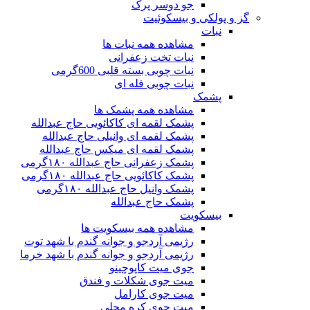
جو دوسر پرک
گز و پولکی و بیسکوئیت
نبات
مشاهده همه نبات ها
نبات تخت زعفرانی
نبات چوبی بسته قلبی 600گرمی
نبات چوبی فله ای
پشمک
مشاهده همه پشمک ها
پشمک لقمه ای کاکائویی حاج عبدالله
پشمک لقمه ای وانیلی حاج عبدالله
پشمک لقمه ای میکس حاج عبدالله
پشمک زعفرانی حاج عبدالله ۱۸۰گرمی
پشمک کاکائویی حاج عبدالله ۱۸۰گرمی
پشمک وانیل حاج عبدالله ۱۸۰گرمی
پشمک حاج عبدالله
بیسکویت
مشاهده همه بیسکویت ها
رژیمی آردجو و جوانه گندم با شهد توت
رژیمی آردجو و جوانه گندم با شهد خرما
جوی میت کاپوچینو
میت جوی شکلات و فندق
میت جوی کارامل
میت جوی کره محلی