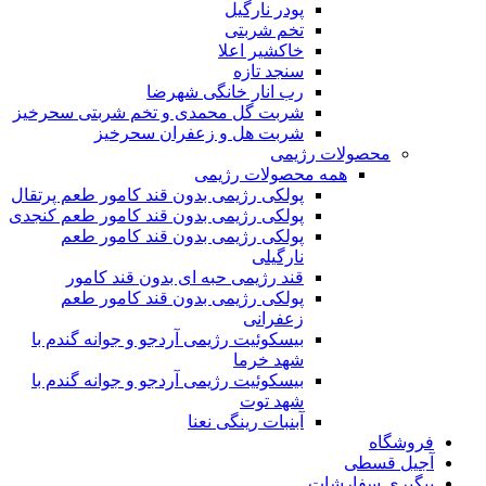
پودر نارگیل
تخم شربتی
خاکشیر اعلا
سنجد تازه
رب انار خانگی شهرضا
شربت گل محمدی و تخم شربتی سحرخیز
شربت هل و زعفران سحرخیز
محصولات رژیمی
همه محصولات رژیمی
پولکی رژیمی بدون قند کامور طعم پرتقال
پولکی رژیمی بدون قند کامور طعم کنجدی
پولکی رژیمی بدون قند کامور طعم
نارگیلی
قند رژیمی حبه ای بدون قند کامور
پولکی رژیمی بدون قند کامور طعم
زعفرانی
بيسکوئيت رژیمی آردجو و جوانه گندم با
شهد خرما
بيسکوئيت رژیمی آردجو و جوانه گندم با
شهد توت
آبنبات رینگی نعنا
فروشگاه
آجیل قسطی
پیگیری سفارشات