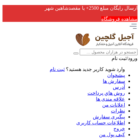
ارسال رایگان مبلغ 2500+ یا مقصدشاهین شهر
مشاهده فروشگاه
ورود/ثبت نام
وارد شوید
کاربر جدید هستید؟
ثبت نام
پیشخوان
سفارش ها
آدرس
روش هاي پرداخت
علاقه مندی ها
اعلانات من
نظرات
پیگیری سفارش
اطلاعات حساب كاربری
خروج
کیف پول من