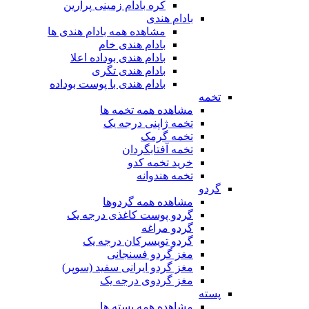
کره بادام زمینی پرارین
بادام هندی
مشاهده همه بادام هندی ها
بادام هندی خام
بادام هندی بوداده اعلا
بادام هندی تگری
بادام هندی با پوست بوداده
تخمه
مشاهده همه تخمه ها
تخمه ژاپنی درجه یک
تخمه گرمک
تخمه آفتابگردان
خرید تخمه کدو
تخمه هندوانه
گردو
مشاهده همه گردوها
گردو پوست کاغذی درجه یک
گردو مراغه
گردو تویسرکان درجه یک
مغز گردو فسنجانی
مغز گردو ایرانی سفید (سوپر)
مغز گردوی درجه یک
پسته
مشاهده همه پسته ها