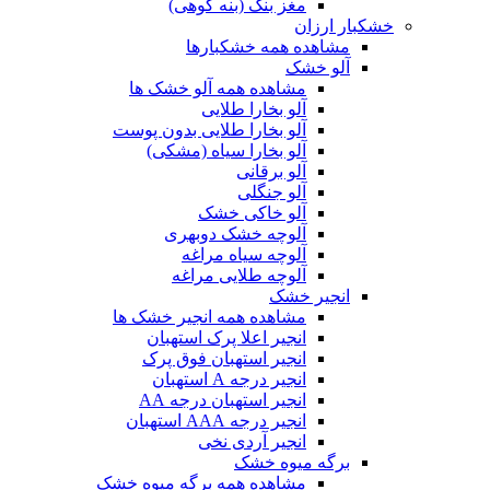
مغز بنک (بنه کوهی)
خشکبار ارزان
مشاهده همه خشکبارها
آلو خشک
مشاهده همه آلو خشک ها
آلو بخارا طلایی
آلو بخارا طلایی بدون پوست
آلو بخارا سیاه (مشکی)
آلو برقانی
آلو جنگلی
آلو خاکی خشک
آلوچه خشک دوبهری
آلوچه سیاه مراغه
آلوچه طلایی مراغه
انجیر خشک
مشاهده همه انجیر خشک ها
انجیر اعلا پرک استهبان
انجیر استهبان فوق پرک
انجیر درجه A استهبان
انجیر استهبان درجه AA
انجیر درجه AAA استهبان
انجیر آردی نخی
برگه میوه خشک
مشاهده همه برگه میوه خشک