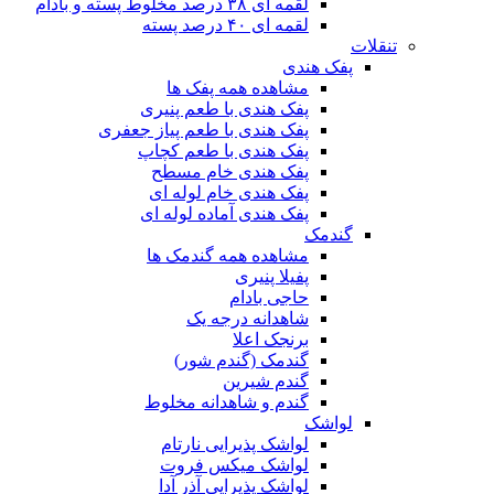
لقمه ای ۳۸ درصد مخلوط پسته و بادام
لقمه ای ۴۰ درصد پسته
تنقلات
پفک هندی
مشاهده همه پفک ها
پفک هندی با طعم پنیری
پفک هندی با طعم پیاز جعفری
پفک هندی با طعم کچاپ
پفک هندی خام مسطح
پفک هندی خام لوله ای
پفک هندی آماده لوله ای
گندمک
مشاهده همه گندمک ها
پفیلا پنیری
حاجی بادام
شاهدانه درجه یک
برنجک اعلا
گندمک (گندم شور)
گندم شیرین
گندم و شاهدانه مخلوط
لواشک
لواشک پذیرایی نارتام
لواشک میکس فروت
لواشک پذیرایی آذر آدا