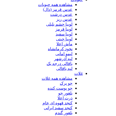
مشاهده همه حبوبات
عدس قرمز (دال)
عدس درشت
عدس ریز
لوبیا چشم بلبلی
لوبیا قرمز
لوبیا سفید
لوبیا چیتی
ماش اعلا
نخود کرمانشاه
لیمو امانی
لپه آذرشهر
باقالی درجه یک
لپه باقالی
غلات
مشاهده همه غلات
جو پرک
جو پوست کنده
بلغور جو
ذرت اعلا
کنجد قهوه ای خام
کنجد سفید ایرانی
بلغور گندم