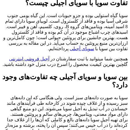
تفاوت سویا با سویای آجیلی چیست؟
سویا گیاه استوایی بوده و جزو حبوبات است. این گیاه بومی جنوب
شرقی آسیا بوده و فاقد از کلسترول است‌. لوبیای سویا دارای تمام
8 اسید آمینه، ویتامین‌های گروه B، روی، کلسیم، آهن و فیبر است.
اسیدهای چرب اشباع موجود در آن کم بوده و فاقد از کلسترول
هست. بهترین جانشین برای پروتئین حیوانی است؛ چون کامل‌ترین و
ارزان‌ترین منبع پروتئین به حساب می‌آید. در این مقاله به بررسی
تفاوت بین سویا با
سویای آجیلی
پرداخته‌ایم.
همچنین شما میتوانید با ثبت سفارشتان در
آجیل فروشی اینترنتی
گلچین بهترین کیفیت محصول را اسرع درب منزل خود داشته باشید.
بین سویا و سویای آجیلی چه تفاوت‌های وجود
دارد؟
سویا به صورت دانه‌های سبز است. ولی هنگامی که این دانه‌های
سبز رسیده و از غلاف چیده شوند در کارخانه طی فرآیندهای مانند
خیساندن در آب تبدیل به آجیل سویا می‌شوند. این دو منبع گیاهی
دارای مواد معدنی، ویتامین‌ها، چربی‌های سالم و پروتئین هستند.
برای تهیه آجیل سویا دانه‌های بالغ و کاملی که آن‌ها را از غلاف جدا
کرده‌اند را در آب خیس می‌کنند؛ سپس آن را پخته، برشته و مزه‌دار