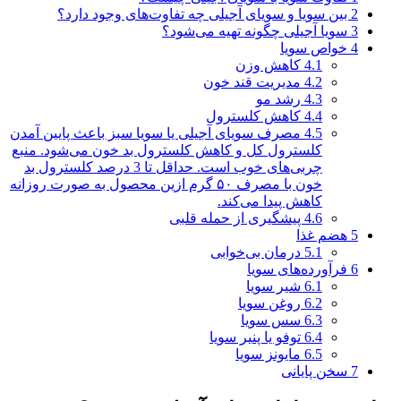
2
بین سویا و سویای آجیلی چه تفاوت‌های وجود دارد؟
3
سویا آجیلی چگونه تهیه می‌شود؟
4
خواص سویا
4.1
کاهش وزن
4.2
مدیریت قند خون
4.3
رشد مو
4.4
کاهش کلسترول
4.5
مصرف سویای آجیلی یا سویا سبز باعث پایین آمدن
کلسترول کل و کاهش کلسترول بد خون می‌شود. منبع
چربی‌های خوب است. حداقل تا 3 درصد کلسترول بد
خون با مصرف ۵۰ گرم ازین محصول به صورت روزانه
کاهش پیدا می‌کند.
4.6
پیشگیری از حمله قلبی
5
هضم غذا
5.1
درمان بی‌خوابی
6
فرآورده‌های سویا
6.1
شیر سویا
6.2
روغن سویا
6.3
سس سویا
6.4
توفو یا پنیر سویا
6.5
مایونز سویا
7
سخن پایانی