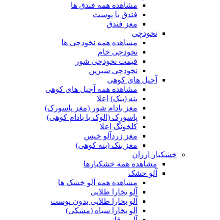
مشاهده همه فندق ها
فندق با پوست
مغز فندق
نخودچی
مشاهده همه نخودچی ها
نخودچی خام
قیمت نخودچی شور
نخودچی شیرین
آجیل های کوهی
مشاهده همه آجیل های کوهی
بنه (بنک) اعلا
مغز بادام شور (مغز پاسورک)
پاسورک (الوک یا بادام کوهی)
کلخونگ اعلا
مغز زردآلو خیس
مغز بنک (بنه کوهی)
خشکبار ارزان
مشاهده همه خشکبارها
آلو خشک
مشاهده همه آلو خشک ها
آلو بخارا طلایی
آلو بخارا طلایی بدون پوست
آلو بخارا سیاه (مشکی)
آلو برقانی