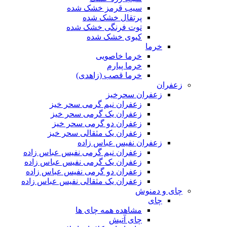
سیب قرمز خشک شده
پرتقال خشک شده
توت فرنگی خشک شده
کیوی خشک شده
خرما
خرما خاصویی
خرما پیارم
خرما قصب (زاهدی)
زعفران
زعفران سحرخیز
زعفران نیم گرمی سحر خیز
زعفران یک گرمی سحر خیز
زعفران دو گرمی سحر خیز
زعفران یک مثقالی سحر خیز
زعفران نفیس عباس زاده
زعفران نیم گرمی نفیس عباس زاده
زعفران یک گرمی نفیس عباس زاده
زعفران دو گرمی نفیس عباس زاده
زعفران یک مثقالی نفیس عباس زاده
چای و دمنوش
چای
مشاهده همه چای ها
چای آتیش