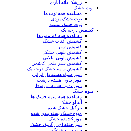
زرشک دانه اناری
توت خشک
مشاهده همه توت ها
توت خشک یزدی
توت خشک مشهد
کشمش درجه یک
مشاهده همه کشمش ها
کشمش آفتاب خشک
کشمش سبز
کشمش پلویی مشکی
کشمش پلویی طلایی
کشمش سبز قلمی کاشمر
کشمش سایه خشک درجه یک
مویز سیاه هسته دار ایرانی
مویز بدون هسته درشت
مویز بدون هسته متوسط
میوه خشک
مشاهده همه میوه خشک ها
آلبالو خشک
نارگیل خشک شده
میوه خشک بسته بندی شده
موز کشیده خشک
موز حلقه ای ارگانیک خشک
سیب زرد خشک