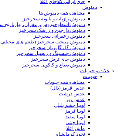
چای ایرانی کلاچای اعلا
دمنوش
مشاهده همه دمنوش ها
دمنوش رازیانه و بابونه سحرخیز
دمنوش اسطوخودوس،زعفران، بهارنارنج س
دمنوش دارچین و زرشک سحرخیز
دمنوش زعفرانی سحرخیز
دمنوش منتخب سحرخیز (طعم های مختلف جد
دمنوش گل گاوزبان سحرخیز
دمنوش جنسینگ و زنجبیل سحرخیز
دمنوش چای ترش سحرخیز
دمنوش نعناع و کاکوتی سحرخیز
غلات و حبوبات
حبوبات
مشاهده همه حبوبات
عدس قرمز (دال)
عدس درشت
عدس ریز
لوبیا چشم بلبلی
لوبیا قرمز
لوبیا سفید
لوبیا چیتی
ماش اعلا
نخود کرمانشاه