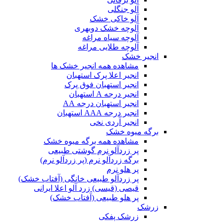
آلو جنگلی
آلو خاکی خشک
آلوچه خشک دوبهری
آلوچه سیاه مراغه
آلوچه طلایی مراغه
انجیر خشک
مشاهده همه انجیر خشک ها
انجیر اعلا پرک استهبان
انجیر استهبان فوق پرک
انجیر درجه A استهبان
انجیر استهبان درجه AA
انجیر درجه AAA استهبان
انجیر آردی نخی
برگه میوه خشک
مشاهده همه برگه میوه خشک
پر زردآلو نرم گوشتی طبیعی
برگه زردآلو نرم (پر زردآلو نرم)
پر هلو نرم
پر زردآلو طبیعی خانگی (آفتاب خشک)
قیصی (قیسی) زرد آلو اعلا ایرانی
پر هلو طبیعی (آفتاب خشک)
زرشک
زرشک پفکی