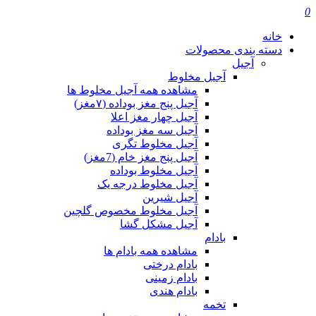
0
خانه
دسته بندی محصولات
آجیل
آجیل مخلوط
مشاهده همه آجیل مخلوط ها
آجیل پنج مغز بوداده (۷مغز)
آجیل چهار مغز اعلا
آجیل سه مغز بوداده
آجیل مخلوط تگری
آجیل پنج مغز خام (7مغز)
آجیل مخلوط بوداده
آجیل مخلوط درجه یک
آجیل شیرین
آجیل مخلوط مخصوص گلچین
آجیل مشکل گشا
بادام
مشاهده همه بادام ها
بادام درختی
بادام زمینی
بادام هندی
تخمه