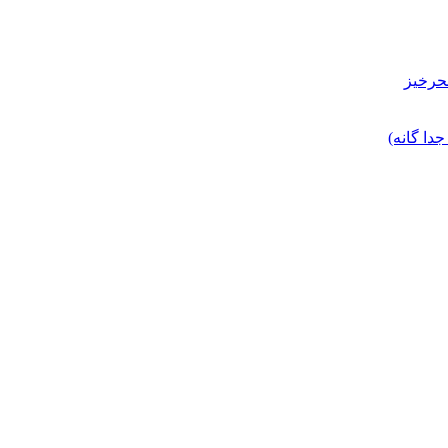
حرخیز
ا گانه)