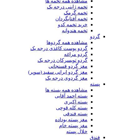
مشاهده همه تخمه ها
تخمه ژاپنی درجه یک
تخمه گرمک
تخمه آفتابگردان
خرید تخمه کدو
تخمه هندوانه
گردو
مشاهده همه گردوها
گردو پوست کاغذی درجه یک
گردو مراغه
گردو تویسرکان درجه یک
مغز گردو فسنجانی
مغز گردو ایرانی سفید (سوپر)
مغز گردوی درجه یک
پسته
مشاهده همه پسته ها
پسته احمد آقایی
پسته اکبری
پسته کله قوچی
پسته فندقی
مغز پسته بوداده
مغز پسته خام
خلال پسته
فندق