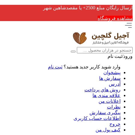
ارسال رایگان مبلغ 2500+ یا مقصدشاهین شهر
مشاهده فروشگاه
ورود/ثبت نام
وارد شوید
کاربر جدید هستید؟
ثبت نام
پیشخوان
سفارش ها
آدرس
روش هاي پرداخت
علاقه مندی ها
اعلانات من
نظرات
پیگیری سفارش
اطلاعات حساب كاربری
خروج
کیف پول من