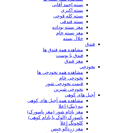
پسته احمد آقایی
پسته اکبری
پسته کله قوچی
پسته فندقی
مغز پسته بوداده
مغز پسته خام
خلال پسته
فندق
مشاهده همه فندق ها
فندق با پوست
مغز فندق
نخودچی
مشاهده همه نخودچی ها
نخودچی خام
قیمت نخودچی شور
نخودچی شیرین
آجیل های کوهی
مشاهده همه آجیل های کوهی
بنه (بنک) اعلا
مغز بادام شور (مغز پاسورک)
پاسورک (الوک یا بادام کوهی)
کلخونگ اعلا
مغز زردآلو خیس