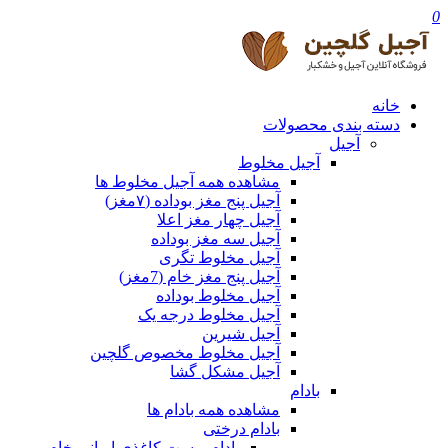
0
خانه
دسته بندی محصولات
آجیل
آجیل مخلوط
مشاهده همه آجیل مخلوط ها
آجیل پنج مغز بوداده (۷مغز)
آجیل چهار مغز اعلا
آجیل سه مغز بوداده
آجیل مخلوط تگری
آجیل پنج مغز خام (7مغز)
آجیل مخلوط بوداده
آجیل مخلوط درجه یک
آجیل شیرین
آجیل مخلوط مخصوص گلچین
آجیل مشکل گشا
بادام
مشاهده همه بادام ها
بادام درختی
بادام پوست کاغذی ایرانی خام