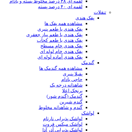
لقمه ای ۳۸ درصد مخلوط پسته و بادام
لقمه ای ۴۰ درصد پسته
تنقلات
پفک هندی
مشاهده همه پفک ها
پفک هندی با طعم پنیری
پفک هندی با طعم پیاز جعفری
پفک هندی با طعم کچاپ
پفک هندی خام مسطح
پفک هندی خام لوله ای
پفک هندی آماده لوله ای
گندمک
مشاهده همه گندمک ها
پفیلا پنیری
حاجی بادام
شاهدانه درجه یک
برنجک اعلا
گندمک (گندم شور)
گندم شیرین
گندم و شاهدانه مخلوط
لواشک
لواشک پذیرایی نارتام
لواشک میکس فروت
لواشک پذیرایی آذر آدا