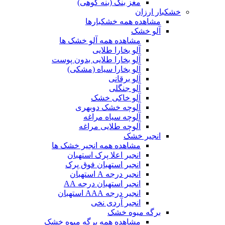
مغز بنک (بنه کوهی)
خشکبار ارزان
مشاهده همه خشکبارها
آلو خشک
مشاهده همه آلو خشک ها
آلو بخارا طلایی
آلو بخارا طلایی بدون پوست
آلو بخارا سیاه (مشکی)
آلو برقانی
آلو جنگلی
آلو خاکی خشک
آلوچه خشک دوبهری
آلوچه سیاه مراغه
آلوچه طلایی مراغه
انجیر خشک
مشاهده همه انجیر خشک ها
انجیر اعلا پرک استهبان
انجیر استهبان فوق پرک
انجیر درجه A استهبان
انجیر استهبان درجه AA
انجیر درجه AAA استهبان
انجیر آردی نخی
برگه میوه خشک
مشاهده همه برگه میوه خشک