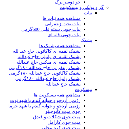
جو دوسر پرک
گز و پولکی و بیسکوئیت
نبات
مشاهده همه نبات ها
نبات تخت زعفرانی
نبات چوبی بسته قلبی 600گرمی
نبات چوبی فله ای
پشمک
مشاهده همه پشمک ها
پشمک لقمه ای کاکائویی حاج عبدالله
پشمک لقمه ای وانیلی حاج عبدالله
پشمک لقمه ای میکس حاج عبدالله
پشمک زعفرانی حاج عبدالله ۱۸۰گرمی
پشمک کاکائویی حاج عبدالله ۱۸۰گرمی
پشمک وانیل حاج عبدالله ۱۸۰گرمی
پشمک حاج عبدالله
بیسکویت
مشاهده همه بیسکویت ها
رژیمی آردجو و جوانه گندم با شهد توت
رژیمی آردجو و جوانه گندم با شهد خرما
جوی میت کاپوچینو
میت جوی شکلات و فندق
میت جوی کارامل
میت جوی کره محلی