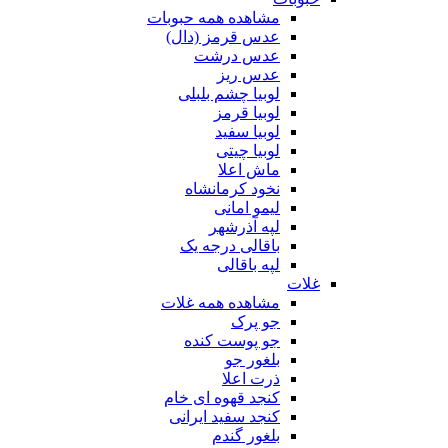
مشاهده همه حبوبات
عدس قرمز (دال)
عدس درشت
عدس ریز
لوبیا چشم بلبلی
لوبیا قرمز
لوبیا سفید
لوبیا چیتی
ماش اعلا
نخود کرمانشاه
لیمو امانی
لپه آذرشهر
باقالی درجه یک
لپه باقالی
غلات
مشاهده همه غلات
جو پرک
جو پوست کنده
بلغور جو
ذرت اعلا
کنجد قهوه ای خام
کنجد سفید ایرانی
بلغور گندم