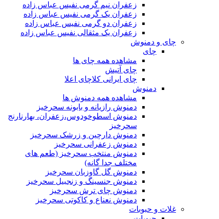
زعفران نیم گرمی نفیس عباس زاده
زعفران یک گرمی نفیس عباس زاده
زعفران دو گرمی نفیس عباس زاده
زعفران یک مثقالی نفیس عباس زاده
چای و دمنوش
چای
مشاهده همه چای ها
چای آتیش
چای ایرانی کلاچای اعلا
دمنوش
مشاهده همه دمنوش ها
دمنوش رازیانه و بابونه سحرخیز
دمنوش اسطوخودوس،زعفران، بهارنارنج
سحرخیز
دمنوش دارچین و زرشک سحرخیز
دمنوش زعفرانی سحرخیز
دمنوش منتخب سحرخیز (طعم های
مختلف جدا گانه)
دمنوش گل گاوزبان سحرخیز
دمنوش جنسینگ و زنجبیل سحرخیز
دمنوش چای ترش سحرخیز
دمنوش نعناع و کاکوتی سحرخیز
غلات و حبوبات
حبوبات