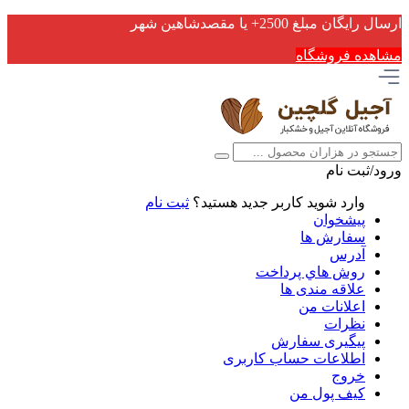
ارسال رایگان مبلغ 2500+ یا مقصدشاهین شهر
مشاهده فروشگاه
ورود/ثبت نام
وارد شوید
کاربر جدید هستید؟
ثبت نام
پیشخوان
سفارش ها
آدرس
روش هاي پرداخت
علاقه مندی ها
اعلانات من
نظرات
پیگیری سفارش
اطلاعات حساب كاربری
خروج
کیف پول من