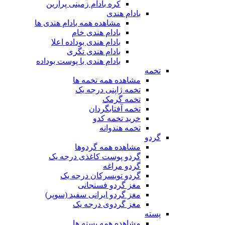
کره بادام زمینی پرارین
بادام هندی
مشاهده همه بادام هندی ها
بادام هندی خام
بادام هندی بوداده اعلا
بادام هندی تگری
بادام هندی با پوست بوداده
تخمه
مشاهده همه تخمه ها
تخمه ژاپنی درجه یک
تخمه گرمک
تخمه آفتابگردان
خرید تخمه کدو
تخمه هندوانه
گردو
مشاهده همه گردوها
گردو پوست کاغذی درجه یک
گردو مراغه
گردو تویسرکان درجه یک
مغز گردو فسنجانی
مغز گردو ایرانی سفید (سوپر)
مغز گردوی درجه یک
پسته
مشاهده همه پسته ها