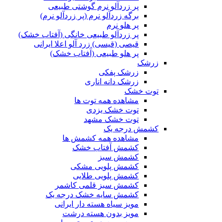
پر زردآلو نرم گوشتی طبیعی
برگه زردآلو نرم (پر زردآلو نرم)
پر هلو نرم
پر زردآلو طبیعی خانگی (آفتاب خشک)
قیصی (قیسی) زرد آلو اعلا ایرانی
پر هلو طبیعی (آفتاب خشک)
زرشک
زرشک پفکی
زرشک دانه اناری
توت خشک
مشاهده همه توت ها
توت خشک یزدی
توت خشک مشهد
کشمش درجه یک
مشاهده همه کشمش ها
کشمش آفتاب خشک
کشمش سبز
کشمش پلویی مشکی
کشمش پلویی طلایی
کشمش سبز قلمی کاشمر
کشمش سایه خشک درجه یک
مویز سیاه هسته دار ایرانی
مویز بدون هسته درشت