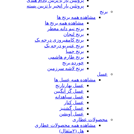
پروتئین بار با تزیین بادام هندی
پروتئین بار انجیر با تزیین پسته
برنج
مشاهده همه برنج ها
مشاهده همه برنج ها
برنج نیم دانه معطر
برنج لنجان
برنج کامفیروزی درجه یک
برنج عنبربو درجه یک
برنج چمپا
برنج طارم هاشمی
خورده برنج
برنج لاشه سرزمین
عسل
مشاهده همه عسل ها
عسل بهارنارنج
عسل گز انگبین
عسل سیاهدانه
عسل کنار
عسل گشنیز
عسل آویشن
محصولات عطاری
مشاهده همه محصولات عطاری
هل (۲مثقال)