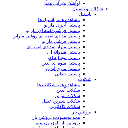
لواشک پذیرایی همپا
شکلات و پاستیل
پاستیل
مشاهده همه پاستیل ها
پاستیل آجری مارابو
پاستیل فرشی لقمه ای مارابو
پاستیل مدادی لقمه ای روغنی مارابو
پاستیل فرشی مارابو
پاستیل مارابو مدادی لقمه ای
پاستیل هندوانه ای
پاستیل نوشابه ای
پاستیل میوه ای آیدین
پاستیل ماری آیدین
پاستیل دندانی
شکلات
مشاهده همه شکلات ها
شکلات آیدین
شکلات شونیز
شکلات شیرین عسل
شکلات کاکائویی
پروتئین بار
همه محصولات پروتئین بار
پروتئین بار با تزیین پسته