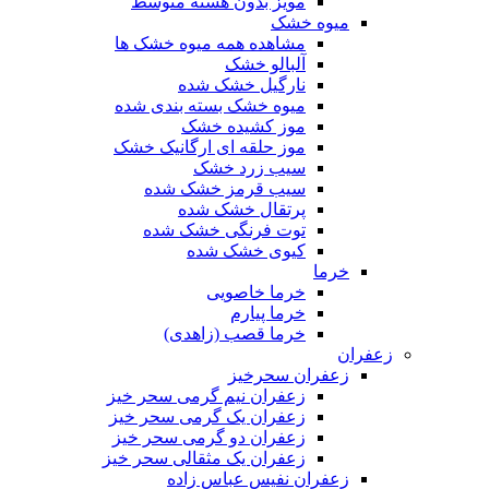
مویز بدون هسته متوسط
میوه خشک
مشاهده همه میوه خشک ها
آلبالو خشک
نارگیل خشک شده
میوه خشک بسته بندی شده
موز کشیده خشک
موز حلقه ای ارگانیک خشک
سیب زرد خشک
سیب قرمز خشک شده
پرتقال خشک شده
توت فرنگی خشک شده
کیوی خشک شده
خرما
خرما خاصویی
خرما پیارم
خرما قصب (زاهدی)
زعفران
زعفران سحرخیز
زعفران نیم گرمی سحر خیز
زعفران یک گرمی سحر خیز
زعفران دو گرمی سحر خیز
زعفران یک مثقالی سحر خیز
زعفران نفیس عباس زاده