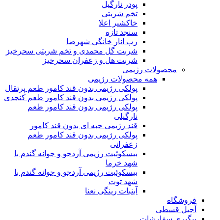
پودر نارگیل
تخم شربتی
خاکشیر اعلا
سنجد تازه
رب انار خانگی شهرضا
شربت گل محمدی و تخم شربتی سحرخیز
شربت هل و زعفران سحرخیز
محصولات رژیمی
همه محصولات رژیمی
پولکی رژیمی بدون قند کامور طعم پرتقال
پولکی رژیمی بدون قند کامور طعم کنجدی
پولکی رژیمی بدون قند کامور طعم
نارگیلی
قند رژیمی حبه ای بدون قند کامور
پولکی رژیمی بدون قند کامور طعم
زعفرانی
بيسکوئيت رژیمی آردجو و جوانه گندم با
شهد خرما
بيسکوئيت رژیمی آردجو و جوانه گندم با
شهد توت
آبنبات رینگی نعنا
فروشگاه
آجیل قسطی
پیگیری سفارشات