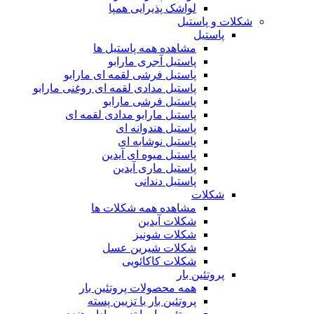
لواشک پذیرایی همپا
شکلات و پاستیل
پاستیل
مشاهده همه پاستیل ها
پاستیل آجری مارابو
پاستیل فرشی لقمه ای مارابو
پاستیل مدادی لقمه ای روغنی مارابو
پاستیل فرشی مارابو
پاستیل مارابو مدادی لقمه ای
پاستیل هندوانه ای
پاستیل نوشابه ای
پاستیل میوه ای آیدین
پاستیل ماری آیدین
پاستیل دندانی
شکلات
مشاهده همه شکلات ها
شکلات آیدین
شکلات شونیز
شکلات شیرین عسل
شکلات کاکائویی
پروتئین بار
همه محصولات پروتئین بار
پروتئین بار با تزیین پسته