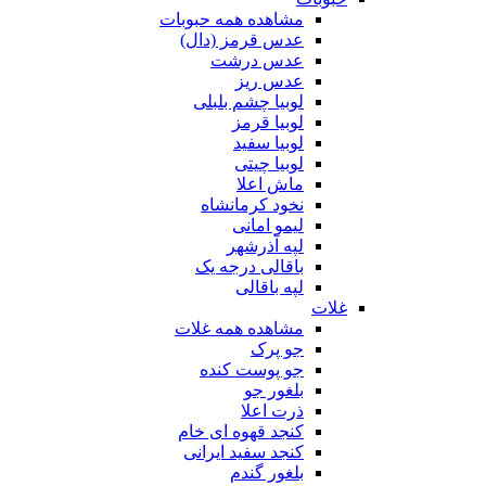
مشاهده همه حبوبات
عدس قرمز (دال)
عدس درشت
عدس ریز
لوبیا چشم بلبلی
لوبیا قرمز
لوبیا سفید
لوبیا چیتی
ماش اعلا
نخود کرمانشاه
لیمو امانی
لپه آذرشهر
باقالی درجه یک
لپه باقالی
غلات
مشاهده همه غلات
جو پرک
جو پوست کنده
بلغور جو
ذرت اعلا
کنجد قهوه ای خام
کنجد سفید ایرانی
بلغور گندم