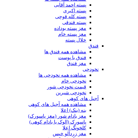
پسته احمد آقایی
پسته اکبری
پسته کله قوچی
پسته فندقی
مغز پسته بوداده
مغز پسته خام
خلال پسته
فندق
مشاهده همه فندق ها
فندق با پوست
مغز فندق
نخودچی
مشاهده همه نخودچی ها
نخودچی خام
قیمت نخودچی شور
نخودچی شیرین
آجیل های کوهی
مشاهده همه آجیل های کوهی
بنه (بنک) اعلا
مغز بادام شور (مغز پاسورک)
پاسورک (الوک یا بادام کوهی)
کلخونگ اعلا
مغز زردآلو خیس