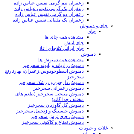
زعفران نیم گرمی نفیس عباس زاده
زعفران یک گرمی نفیس عباس زاده
زعفران دو گرمی نفیس عباس زاده
زعفران یک مثقالی نفیس عباس زاده
چای و دمنوش
چای
مشاهده همه چای ها
چای آتیش
چای ایرانی کلاچای اعلا
دمنوش
مشاهده همه دمنوش ها
دمنوش رازیانه و بابونه سحرخیز
دمنوش اسطوخودوس،زعفران، بهارنارنج
سحرخیز
دمنوش دارچین و زرشک سحرخیز
دمنوش زعفرانی سحرخیز
دمنوش منتخب سحرخیز (طعم های
مختلف جدا گانه)
دمنوش گل گاوزبان سحرخیز
دمنوش جنسینگ و زنجبیل سحرخیز
دمنوش چای ترش سحرخیز
دمنوش نعناع و کاکوتی سحرخیز
غلات و حبوبات
حبوبات