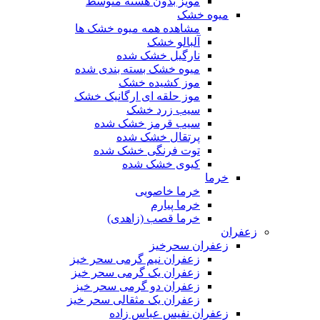
مویز بدون هسته متوسط
میوه خشک
مشاهده همه میوه خشک ها
آلبالو خشک
نارگیل خشک شده
میوه خشک بسته بندی شده
موز کشیده خشک
موز حلقه ای ارگانیک خشک
سیب زرد خشک
سیب قرمز خشک شده
پرتقال خشک شده
توت فرنگی خشک شده
کیوی خشک شده
خرما
خرما خاصویی
خرما پیارم
خرما قصب (زاهدی)
زعفران
زعفران سحرخیز
زعفران نیم گرمی سحر خیز
زعفران یک گرمی سحر خیز
زعفران دو گرمی سحر خیز
زعفران یک مثقالی سحر خیز
زعفران نفیس عباس زاده