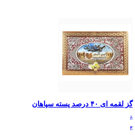
گز لقمه ای ۴۰ درصد پسته سپاهان
٪
۳