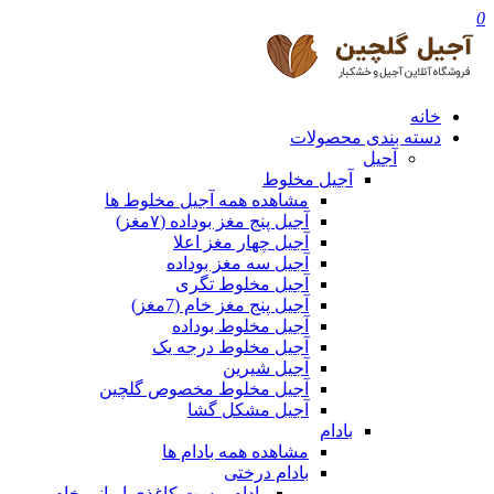
0
خانه
دسته بندی محصولات
آجیل
آجیل مخلوط
مشاهده همه آجیل مخلوط ها
آجیل پنج مغز بوداده (۷مغز)
آجیل چهار مغز اعلا
آجیل سه مغز بوداده
آجیل مخلوط تگری
آجیل پنج مغز خام (7مغز)
آجیل مخلوط بوداده
آجیل مخلوط درجه یک
آجیل شیرین
آجیل مخلوط مخصوص گلچین
آجیل مشکل گشا
بادام
مشاهده همه بادام ها
بادام درختی
بادام پوست کاغذی ایرانی خام