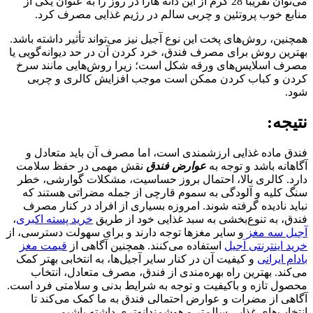
می‌توان تقریباً 28 گرم از این دانه هارا در روز را به عنوان یکی از
منابع خوب پروتئین و چربی سالم در رژیم غذایی مصرف کرد.
همچنین، روش‌های پخت این نوع آجیل نیز می‌تواند تأثیر داشته باشد.
بهترین روش برای مصرف فندق، خرد کردن آن در حد دیوانه‌گویی یا
مصرف اسلایس‌های ورقه شکل است؛ زیرا روش‌هایی مانند سرخ
کردن و کباب کردن ممکن است موجب افزایش کالری و چربی
شود.
نتیجه:
فندق ماده غذایی ارزشمندی است، اما مصرف آن باید متعادل و
آگاهانه باشد و توجه به
عوارض فندق
نقش مهمی در حفظ سلامت
دارد. کالری بالا، احتمال بروز حساسیت، مشکلات گوارشی، خطر
سنگ کلیه و آلودگی به سموم قارچی از جمله مضراتی هستند که
نباید نادیده گرفته شوند. امروزه بسیاری از افراد در کنار مصرف
فندق، به تنوع‌بخشی به سبد غذایی خود از طریق
خرید پسته اکبری
،
آجیل سه مغز
و سایر مغزها توجه دارند و برای سهولت دسترسی، از
خرید اینترنتی آجیل
استفاده می‌کنند. همچنین آگاهی از
قیمت مغز
بادام ایرانی
و کیفیت آن در کنار سایر آجیل‌ها، به انتخابی بهتر کمک
می‌کند. بهترین راه بهره‌مندی از فندق، مصرف متعادل، انتخاب
محصول تازه و باکیفیت و توجه به شرایط بدنی و سلامتی فرد است.
آگاهی از مضرات و عوارض احتمالی فندق به ما کمک می‌کند تا
انتخاب‌های غذایی سالم‌تر و هوشمندانه‌تری داشته باشیم.