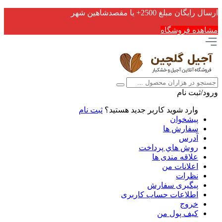
ارسال رایگان مبلغ 2500+ یا مقصدشاهین شهر
مشاهده فروشگاه
ورود/ثبت نام
وارد شوید
کاربر جدید هستید؟
ثبت نام
پیشخوان
سفارش ها
آدرس
روش هاي پرداخت
علاقه مندی ها
اعلانات من
نظرات
پیگیری سفارش
اطلاعات حساب كاربری
خروج
کیف پول من