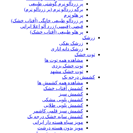
پر زردآلو نرم گوشتی طبیعی
برگه زردآلو نرم (پر زردآلو نرم)
پر هلو نرم
پر زردآلو طبیعی خانگی (آفتاب خشک)
قیصی (قیسی) زرد آلو اعلا ایرانی
پر هلو طبیعی (آفتاب خشک)
زرشک
زرشک پفکی
زرشک دانه اناری
توت خشک
مشاهده همه توت ها
توت خشک یزدی
توت خشک مشهد
کشمش درجه یک
مشاهده همه کشمش ها
کشمش آفتاب خشک
کشمش سبز
کشمش پلویی مشکی
کشمش پلویی طلایی
کشمش سبز قلمی کاشمر
کشمش سایه خشک درجه یک
مویز سیاه هسته دار ایرانی
مویز بدون هسته درشت