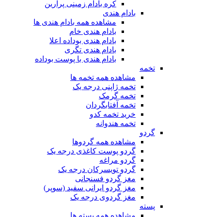
کره بادام زمینی پرارین
بادام هندی
مشاهده همه بادام هندی ها
بادام هندی خام
بادام هندی بوداده اعلا
بادام هندی تگری
بادام هندی با پوست بوداده
تخمه
مشاهده همه تخمه ها
تخمه ژاپنی درجه یک
تخمه گرمک
تخمه آفتابگردان
خرید تخمه کدو
تخمه هندوانه
گردو
مشاهده همه گردوها
گردو پوست کاغذی درجه یک
گردو مراغه
گردو تویسرکان درجه یک
مغز گردو فسنجانی
مغز گردو ایرانی سفید (سوپر)
مغز گردوی درجه یک
پسته
مشاهده همه پسته ها