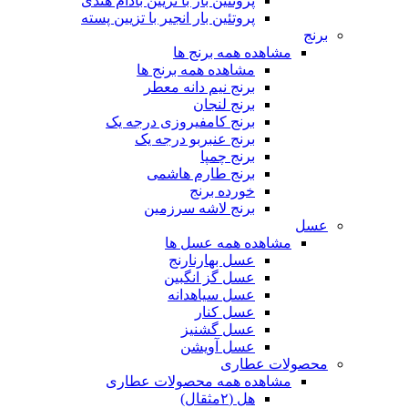
پروتئین بار با تزیین بادام هندی
پروتئین بار انجیر با تزیین پسته
برنج
مشاهده همه برنج ها
مشاهده همه برنج ها
برنج نیم دانه معطر
برنج لنجان
برنج کامفیروزی درجه یک
برنج عنبربو درجه یک
برنج چمپا
برنج طارم هاشمی
خورده برنج
برنج لاشه سرزمین
عسل
مشاهده همه عسل ها
عسل بهارنارنج
عسل گز انگبین
عسل سیاهدانه
عسل کنار
عسل گشنیز
عسل آویشن
محصولات عطاری
مشاهده همه محصولات عطاری
هل (۲مثقال)