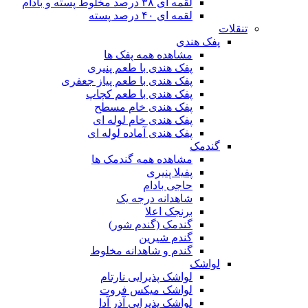
لقمه ای ۳۸ درصد مخلوط پسته و بادام
لقمه ای ۴۰ درصد پسته
تنقلات
پفک هندی
مشاهده همه پفک ها
پفک هندی با طعم پنیری
پفک هندی با طعم پیاز جعفری
پفک هندی با طعم کچاپ
پفک هندی خام مسطح
پفک هندی خام لوله ای
پفک هندی آماده لوله ای
گندمک
مشاهده همه گندمک ها
پفیلا پنیری
حاجی بادام
شاهدانه درجه یک
برنجک اعلا
گندمک (گندم شور)
گندم شیرین
گندم و شاهدانه مخلوط
لواشک
لواشک پذیرایی نارتام
لواشک میکس فروت
لواشک پذیرایی آذر آدا