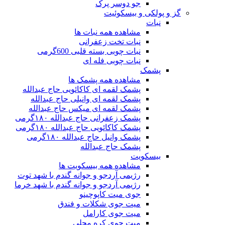
جو دوسر پرک
گز و پولکی و بیسکوئیت
نبات
مشاهده همه نبات ها
نبات تخت زعفرانی
نبات چوبی بسته قلبی 600گرمی
نبات چوبی فله ای
پشمک
مشاهده همه پشمک ها
پشمک لقمه ای کاکائویی حاج عبدالله
پشمک لقمه ای وانیلی حاج عبدالله
پشمک لقمه ای میکس حاج عبدالله
پشمک زعفرانی حاج عبدالله ۱۸۰گرمی
پشمک کاکائویی حاج عبدالله ۱۸۰گرمی
پشمک وانیل حاج عبدالله ۱۸۰گرمی
پشمک حاج عبدالله
بیسکویت
مشاهده همه بیسکویت ها
رژیمی آردجو و جوانه گندم با شهد توت
رژیمی آردجو و جوانه گندم با شهد خرما
جوی میت کاپوچینو
میت جوی شکلات و فندق
میت جوی کارامل
میت جوی کره محلی