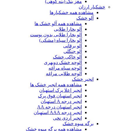
مغز بنک (بنه کوهی)
خشکبار ارزان
مشاهده همه خشکبارها
آلو خشک
مشاهده همه آلو خشک ها
آلو بخارا طلایی
آلو بخارا طلایی بدون پوست
آلو بخارا سیاه (مشکی)
آلو برقانی
آلو جنگلی
آلو خاکی خشک
آلوچه خشک دوبهری
آلوچه سیاه مراغه
آلوچه طلایی مراغه
انجیر خشک
مشاهده همه انجیر خشک ها
انجیر اعلا پرک استهبان
انجیر استهبان فوق پرک
انجیر درجه A استهبان
انجیر استهبان درجه AA
انجیر درجه AAA استهبان
انجیر آردی نخی
برگه میوه خشک
مشاهده همه برگه میوه خشک