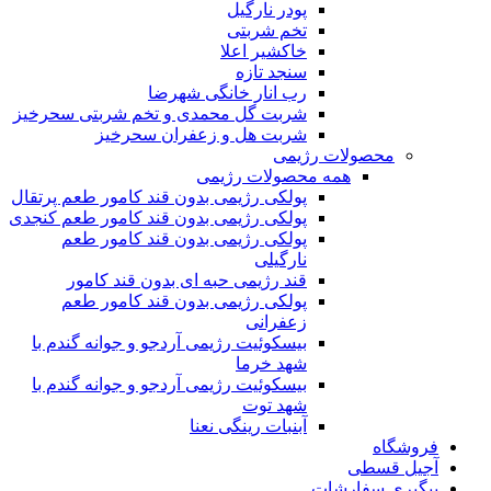
پودر نارگیل
تخم شربتی
خاکشیر اعلا
سنجد تازه
رب انار خانگی شهرضا
شربت گل محمدی و تخم شربتی سحرخیز
شربت هل و زعفران سحرخیز
محصولات رژیمی
همه محصولات رژیمی
پولکی رژیمی بدون قند کامور طعم پرتقال
پولکی رژیمی بدون قند کامور طعم کنجدی
پولکی رژیمی بدون قند کامور طعم
نارگیلی
قند رژیمی حبه ای بدون قند کامور
پولکی رژیمی بدون قند کامور طعم
زعفرانی
بيسکوئيت رژیمی آردجو و جوانه گندم با
شهد خرما
بيسکوئيت رژیمی آردجو و جوانه گندم با
شهد توت
آبنبات رینگی نعنا
فروشگاه
آجیل قسطی
پیگیری سفارشات