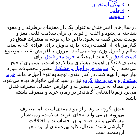
3
پوکی استخوان
4
چاقی
5
نتیجه:
در سال‌های اخیر فندق به‌عنوان یکی از مغزهای پرطرفدار و مقوی
شناخته می‌شود و اغلب از فواید آن برای سلامت قلب، مغز و
پوست سخن گفته می‌شود. با این حال، توجه به
مضرات فندق
در
کنار مزایای آن اهمیت زیادی دارد، به‌ویژه برای افرادی که به تغذیه
سالم و کنترل وزن توجه می‌کنند. امروزه با افزایش تقاضا، موضوع
قیمت فندق
و کیفیت آن هنگام
خرید مغز فندق
برای
مصرف‌کنندگان اهمیت بیشتری پیدا کرده است و بسیاری ترجیح
می‌دهند از یک
سایت خرید آجیل و خشکبار
معتبر، محصولات مورد
نیاز خود را تهیه کنند. در کنار فندق، توجه به تنوع آجیل‌ها مانند
خرید
پسته تازه
و
خرید مغز گردو
نیز در سبد غذایی خانوارها دیده می‌شود.
در این مقاله به بررسی مضرات و عوارض احتمالی مصرف فندق
می‌پردازیم تا انتخابی آگاهانه‌تر در زمان خرید و مصرف داشته
باشید.
فندق اگرچه سرشار از مواد مغذی است، اما مصرف
بی‌رویه آن می‌تواند به‌جای تقویت سلامت، زمینه‌ساز
مشکلاتی مانند اضافه‌وزن، حساسیت و اختلالات
گوارشی شود؛ اعتدال، کلید بهره‌مندی از این مغز
ارزشمند است.