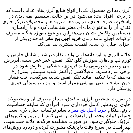
آلرژی به این محصول یکی از انواع شایع آلرژی‌های غذایی است که
در برخی افراد ایجاد می‌شود. در این حالت، سیستم ایمنی بدن در
پاسخ به مصرف فندق، فرآورده‌ها، شربت‌ها یا محصولات دیگر حاوی
فندق، آن را به‌عنوان ماده‌ای مضر شناسایی کرده و با آزادسازی
هیستامین واکنش نشان می‌دهد. این موضوع به‌ویژه هنگام مصرف
ترکیبات آجیل، مانند زمان
خرید آجیل پنج مغز
که فندق یکی از
اجزای اصلی آن است، اهمیت بیشتری پیدا می‌کند.
علائم آلرژی به این دانه‌ها می‌تواند متفاوت باشد و شامل خارش و
تورم لب و دهان، سوزش گلو، تنگی نفس، خس‌خس سینه، آبریزش
بینی و تغییرات پوستی مانند قرمزی، خشکی و خارش شود. در
برخی موارد شدید، آنافیلاکسی (واکنش شدید سیستم ایمنی) رخ
می‌دهد که با علائمی مانند تنگی نفس شدید، سرگیجه، افت فشار
خون، تشنج یا حتی بیهوشی همراه است و نیاز به رسیدگی فوری
پزشکی دارد.
در صورت تشخیص آلرژی به فندق، باید از مصرف آن و محصولات
حاوی آن به‌طور کامل خودداری شود. افرادی که سابقه حساسیت
دارند، هنگام
خرید آجیل پنج مغز
یا سایر ترکیبات آجیل، لازم است
حتماً ترکیبات محصول را به‌دقت بررسی کنند تا از بروز واکنش‌های
آلرژیک جلوگیری شود. در صورت مشاهده هرگونه علائم حساسیت،
بهتر است در اسرع وقت با پزشک مشورت کرده و درباره روش‌های
پیشگیری و درمان مناسب راهنمایی دریافت شود.