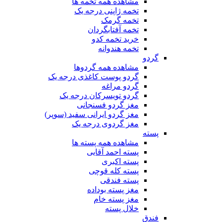
مشاهده همه تخمه ها
تخمه ژاپنی درجه یک
تخمه گرمک
تخمه آفتابگردان
خرید تخمه کدو
تخمه هندوانه
گردو
مشاهده همه گردوها
گردو پوست کاغذی درجه یک
گردو مراغه
گردو تویسرکان درجه یک
مغز گردو فسنجانی
مغز گردو ایرانی سفید (سوپر)
مغز گردوی درجه یک
پسته
مشاهده همه پسته ها
پسته احمد آقایی
پسته اکبری
پسته کله قوچی
پسته فندقی
مغز پسته بوداده
مغز پسته خام
خلال پسته
فندق