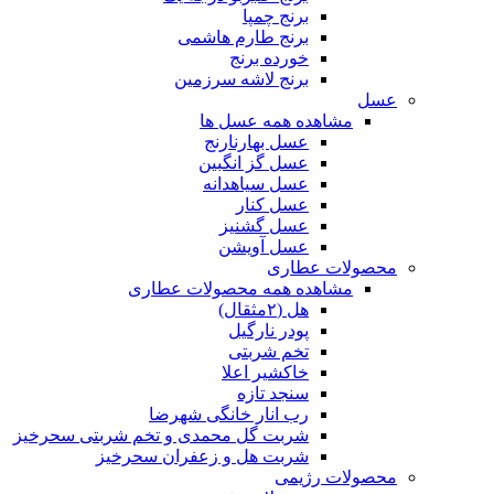
برنج چمپا
برنج طارم هاشمی
خورده برنج
برنج لاشه سرزمین
عسل
مشاهده همه عسل ها
عسل بهارنارنج
عسل گز انگبین
عسل سیاهدانه
عسل کنار
عسل گشنیز
عسل آویشن
محصولات عطاری
مشاهده همه محصولات عطاری
هل (۲مثقال)
پودر نارگیل
تخم شربتی
خاکشیر اعلا
سنجد تازه
رب انار خانگی شهرضا
شربت گل محمدی و تخم شربتی سحرخیز
شربت هل و زعفران سحرخیز
محصولات رژیمی