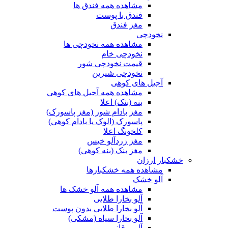
مشاهده همه فندق ها
فندق با پوست
مغز فندق
نخودچی
مشاهده همه نخودچی ها
نخودچی خام
قیمت نخودچی شور
نخودچی شیرین
آجیل های کوهی
مشاهده همه آجیل های کوهی
بنه (بنک) اعلا
مغز بادام شور (مغز پاسورک)
پاسورک (الوک یا بادام کوهی)
کلخونگ اعلا
مغز زردآلو خیس
مغز بنک (بنه کوهی)
خشکبار ارزان
مشاهده همه خشکبارها
آلو خشک
مشاهده همه آلو خشک ها
آلو بخارا طلایی
آلو بخارا طلایی بدون پوست
آلو بخارا سیاه (مشکی)
آلو برقانی