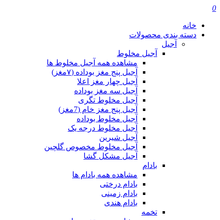
0
خانه
دسته بندی محصولات
آجیل
آجیل مخلوط
مشاهده همه آجیل مخلوط ها
آجیل پنج مغز بوداده (۷مغز)
آجیل چهار مغز اعلا
آجیل سه مغز بوداده
آجیل مخلوط تگری
آجیل پنج مغز خام (7مغز)
آجیل مخلوط بوداده
آجیل مخلوط درجه یک
آجیل شیرین
آجیل مخلوط مخصوص گلچین
آجیل مشکل گشا
بادام
مشاهده همه بادام ها
بادام درختی
بادام زمینی
بادام هندی
تخمه