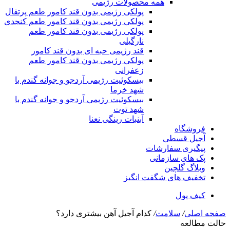
همه محصولات رژیمی
پولکی رژیمی بدون قند کامور طعم پرتقال
پولکی رژیمی بدون قند کامور طعم کنجدی
پولکی رژیمی بدون قند کامور طعم
نارگیلی
قند رژیمی حبه ای بدون قند کامور
پولکی رژیمی بدون قند کامور طعم
زعفرانی
بيسکوئيت رژیمی آردجو و جوانه گندم با
شهد خرما
بيسکوئيت رژیمی آردجو و جوانه گندم با
شهد توت
آبنبات رینگی نعنا
فروشگاه
آجیل قسطی
پیگیری سفارشات
پک های سازمانی
وبلاگ گلچین
تخفیف های شگفت انگیز
کیف پول
صفحه اصلی
/
سلامت
/
کدام آجیل آهن بیشتری دارد؟
حالت مطالعه