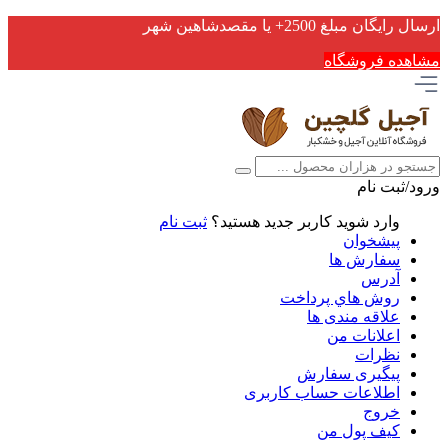
ارسال رایگان مبلغ 2500+ یا مقصدشاهین شهر
مشاهده فروشگاه
ورود/ثبت نام
وارد شوید
کاربر جدید هستید؟
ثبت نام
پیشخوان
سفارش ها
آدرس
روش هاي پرداخت
علاقه مندی ها
اعلانات من
نظرات
پیگیری سفارش
اطلاعات حساب كاربری
خروج
کیف پول من