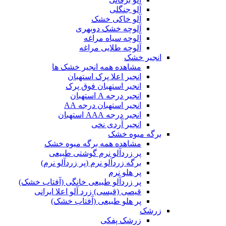
آلو جنگلی
آلو خاکی خشک
آلوچه خشک دوبهری
آلوچه سیاه مراغه
آلوچه طلایی مراغه
انجیر خشک
مشاهده همه انجیر خشک ها
انجیر اعلا پرک استهبان
انجیر استهبان فوق پرک
انجیر درجه A استهبان
انجیر استهبان درجه AA
انجیر درجه AAA استهبان
انجیر آردی نخی
برگه میوه خشک
مشاهده همه برگه میوه خشک
پر زردآلو نرم گوشتی طبیعی
برگه زردآلو نرم (پر زردآلو نرم)
پر هلو نرم
پر زردآلو طبیعی خانگی (آفتاب خشک)
قیصی (قیسی) زرد آلو اعلا ایرانی
پر هلو طبیعی (آفتاب خشک)
زرشک
زرشک پفکی