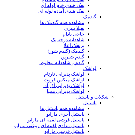
پفک هندی خام لوله ای
پفک هندی آماده لوله ای
گندمک
مشاهده همه گندمک ها
پفیلا پنیری
حاجی بادام
شاهدانه درجه یک
برنجک اعلا
گندمک (گندم شور)
گندم شیرین
گندم و شاهدانه مخلوط
لواشک
لواشک پذیرایی نارتام
لواشک میکس فروت
لواشک پذیرایی آذر آدا
لواشک پذیرایی همپا
شکلات و پاستیل
پاستیل
مشاهده همه پاستیل ها
پاستیل آجری مارابو
پاستیل فرشی لقمه ای مارابو
پاستیل مدادی لقمه ای روغنی مارابو
پاستیل فرشی مارابو