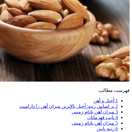
فهرست مطالب
1
آجیل و آهن
2
بر اساس رتبه: آجیل بالاترین میزان آهن را داراست
3
میزان آهن بادام زمینی
4
نایب قهرمانان
5
میزان آهن بادام زمینی
6
رتبه پایین