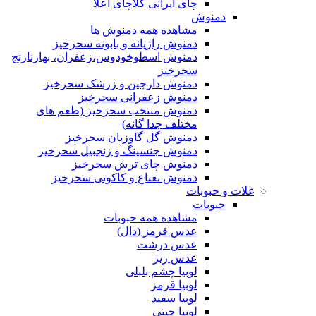
چای ایرانی کلاچای اعلا
دمنوش
مشاهده همه دمنوش ها
دمنوش رازیانه و بابونه سحرخیز
دمنوش اسطوخودوس،زعفران، بهارنارنج
سحرخیز
دمنوش دارچین و زرشک سحرخیز
دمنوش زعفرانی سحرخیز
دمنوش منتخب سحرخیز (طعم های
مختلف جدا گانه)
دمنوش گل گاوزبان سحرخیز
دمنوش جنسینگ و زنجبیل سحرخیز
دمنوش چای ترش سحرخیز
دمنوش نعناع و کاکوتی سحرخیز
غلات و حبوبات
حبوبات
مشاهده همه حبوبات
عدس قرمز (دال)
عدس درشت
عدس ریز
لوبیا چشم بلبلی
لوبیا قرمز
لوبیا سفید
لوبیا چیتی