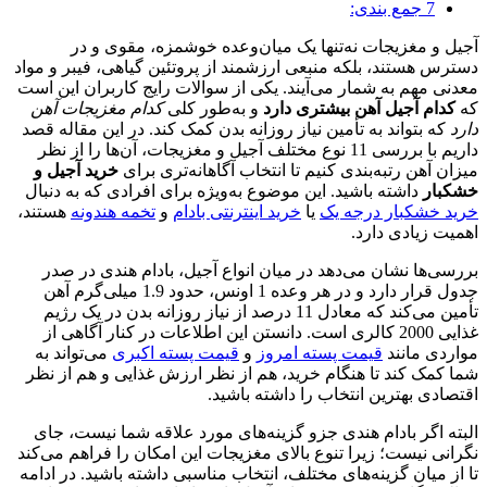
7
جمع بندی:
آجیل و مغزیجات نه‌تنها یک میان‌وعده خوشمزه، مقوی و در
دسترس هستند، بلکه منبعی ارزشمند از پروتئین گیاهی، فیبر و مواد
معدنی مهم به شمار می‌آیند. یکی از سوالات رایج کاربران این است
که
کدام آجیل آهن بیشتری دارد
و به‌طور کلی
کدام مغزیجات آهن
دارد
که بتواند به تأمین نیاز روزانه بدن کمک کند. در این مقاله قصد
داریم با بررسی 11 نوع مختلف آجیل و مغزیجات، آن‌ها را از نظر
میزان آهن رتبه‌بندی کنیم تا انتخاب آگاهانه‌تری برای
خرید آجیل و
خشکبار
داشته باشید. این موضوع به‌ویژه برای افرادی که به دنبال
خرید خشکبار درجه یک
یا
خرید اینترنتی بادام
و
تخمه هندونه
هستند،
اهمیت زیادی دارد.
بررسی‌ها نشان می‌دهد در میان انواع آجیل، بادام هندی در صدر
جدول قرار دارد و در هر وعده 1 اونس، حدود 1.9 میلی‌گرم آهن
تأمین می‌کند که معادل 11 درصد از نیاز روزانه بدن در یک رژیم
غذایی 2000 کالری است. دانستن این اطلاعات در کنار آگاهی از
مواردی مانند
قیمت پسته امروز
و
قیمت پسته اکبری
می‌تواند به
شما کمک کند تا هنگام خرید، هم از نظر ارزش غذایی و هم از نظر
اقتصادی بهترین انتخاب را داشته باشید.
البته اگر بادام هندی جزو گزینه‌های مورد علاقه شما نیست، جای
نگرانی نیست؛ زیرا تنوع بالای مغزیجات این امکان را فراهم می‌کند
تا از میان گزینه‌های مختلف، انتخاب مناسبی داشته باشید. در ادامه