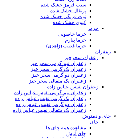
سیب قرمز خشک شده
پرتقال خشک شده
توت فرنگی خشک شده
کیوی خشک شده
خرما
خرما خاصویی
خرما پیارم
خرما قصب (زاهدی)
زعفران
زعفران سحرخیز
زعفران نیم گرمی سحر خیز
زعفران یک گرمی سحر خیز
زعفران دو گرمی سحر خیز
زعفران یک مثقالی سحر خیز
زعفران نفیس عباس زاده
زعفران نیم گرمی نفیس عباس زاده
زعفران یک گرمی نفیس عباس زاده
زعفران دو گرمی نفیس عباس زاده
زعفران یک مثقالی نفیس عباس زاده
چای و دمنوش
چای
مشاهده همه چای ها
چای آتیش