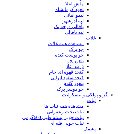
ماش اعلا
نخود کرمانشاه
لیمو امانی
لپه آذرشهر
باقالی درجه یک
لپه باقالی
غلات
مشاهده همه غلات
جو پرک
جو پوست کنده
بلغور جو
ذرت اعلا
کنجد قهوه ای خام
کنجد سفید ایرانی
بلغور گندم
جو دوسر پرک
گز و پولکی و بیسکوئیت
نبات
مشاهده همه نبات ها
نبات تخت زعفرانی
نبات چوبی بسته قلبی 600گرمی
نبات چوبی فله ای
پشمک