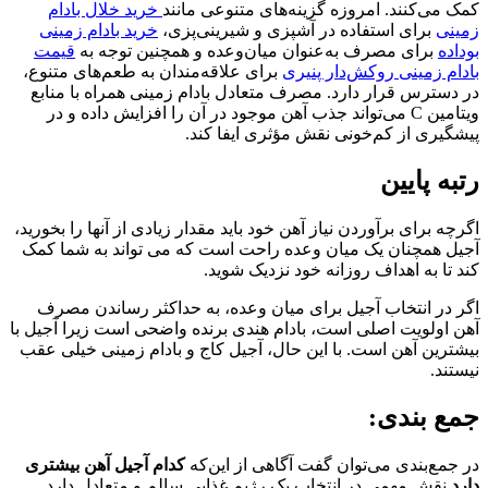
کمک می‌کنند. امروزه گزینه‌های متنوعی مانند
خرید خلال بادام
زمینی
برای استفاده در آشپزی و شیرینی‌پزی،
خرید بادام زمینی
بوداده
برای مصرف به‌عنوان میان‌وعده و همچنین توجه به
قیمت
بادام زمینی روکش‌دار پنیری
برای علاقه‌مندان به طعم‌های متنوع،
در دسترس قرار دارد. مصرف متعادل بادام زمینی همراه با منابع
ویتامین C می‌تواند جذب آهن موجود در آن را افزایش داده و در
پیشگیری از کم‌خونی نقش مؤثری ایفا کند.
رتبه پایین
اگرچه برای برآوردن نیاز آهن خود باید مقدار زیادی از آنها را بخورید،
آجیل همچنان یک میان وعده راحت است که می تواند به شما کمک
کند تا به اهداف روزانه خود نزدیک شوید.
اگر در انتخاب آجیل برای میان وعده، به حداکثر رساندن مصرف
آهن اولویت اصلی است، بادام هندی برنده واضحی است زیرا آجیل با
بیشترین آهن است. با این حال، آجیل کاج و بادام زمینی خیلی عقب
نیستند.
جمع بندی:
در جمع‌بندی می‌توان گفت آگاهی از این‌که
کدام آجیل آهن بیشتری
دارد
نقش مهمی در انتخاب یک رژیم غذایی سالم و متعادل دارد.