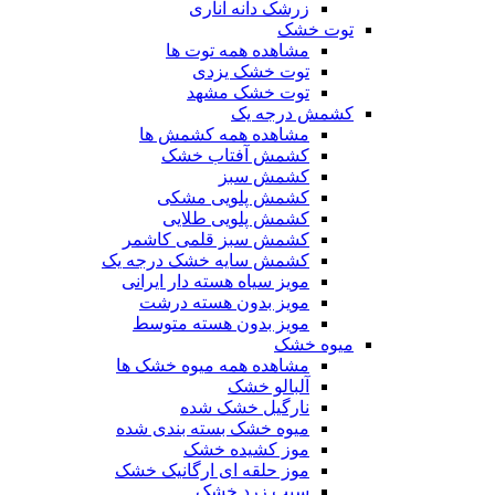
زرشک دانه اناری
توت خشک
مشاهده همه توت ها
توت خشک یزدی
توت خشک مشهد
کشمش درجه یک
مشاهده همه کشمش ها
کشمش آفتاب خشک
کشمش سبز
کشمش پلویی مشکی
کشمش پلویی طلایی
کشمش سبز قلمی کاشمر
کشمش سایه خشک درجه یک
مویز سیاه هسته دار ایرانی
مویز بدون هسته درشت
مویز بدون هسته متوسط
میوه خشک
مشاهده همه میوه خشک ها
آلبالو خشک
نارگیل خشک شده
میوه خشک بسته بندی شده
موز کشیده خشک
موز حلقه ای ارگانیک خشک
سیب زرد خشک