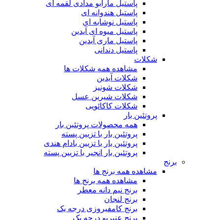
پاستیل مارابو مدادی لقمه ای
پاستیل هندوانه ای
پاستیل نوشابه ای
پاستیل میوه ای آیدین
پاستیل ماری آیدین
پاستیل دندانی
شکلات
مشاهده همه شکلات ها
شکلات آیدین
شکلات شونیز
شکلات شیرین عسل
شکلات کاکائویی
پروتئین بار
همه محصولات پروتئین بار
پروتئین بار با تزیین پسته
پروتئین بار با تزیین بادام هندی
پروتئین بار انجیر با تزیین پسته
برنج
مشاهده همه برنج ها
مشاهده همه برنج ها
برنج نیم دانه معطر
برنج لنجان
برنج کامفیروزی درجه یک
برنج عنبربو درجه یک