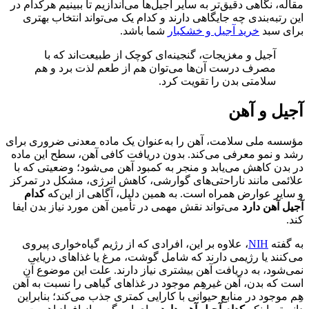
مقاله، نگاهی دقیق‌تر به سایر آجیل‌ها می‌اندازیم تا ببینیم هرکدام در
این رتبه‌بندی چه جایگاهی دارند و کدام یک می‌تواند انتخاب بهتری
برای سبد
خرید آجیل و خشکبار
شما باشد.
آجیل و مغزیجات، گنجینه‌ای کوچک از طبیعت‌اند که با
مصرف درست آن‌ها می‌توان هم از طعم لذت برد و هم
سلامتی بدن را تقویت کرد.
آجیل و آهن
مؤسسه ملی سلامت، آهن را به‌عنوان یک ماده معدنی ضروری برای
رشد و نمو معرفی می‌کند. بدون دریافت کافی آهن، سطح این ماده
در بدن کاهش می‌یابد و منجر به کمبود آهن می‌شود؛ وضعیتی که با
علائمی مانند ناراحتی‌های گوارشی، کاهش انرژی، مشکل در تمرکز
و سایر عوارض همراه است. به همین دلیل، آگاهی از این‌که
کدام
آجیل آهن دارد
می‌تواند نقش مهمی در تأمین آهن مورد نیاز بدن ایفا
کند.
به گفته
NIH
، علاوه بر این، افرادی که از رژیم گیاه‌خواری پیروی
می‌کنند یا رژیمی دارند که شامل گوشت، مرغ یا غذاهای دریایی
نمی‌شود، به دریافت آهن بیشتری نیاز دارند. علت این موضوع آن
است که بدن، آهن غیرهِم موجود در غذاهای گیاهی را نسبت به آهن
هِم موجود در منابع حیوانی با کارایی کمتری جذب می‌کند؛ بنابراین