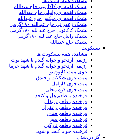
مشاهده همه پشمک ها
پشمک لقمه ای کاکائویی حاج عبدالله
پشمک لقمه ای وانیلی حاج عبدالله
پشمک لقمه ای میکس حاج عبدالله
پشمک زعفرانی حاج عبدالله ۱۸۰گرمی
پشمک کاکائویی حاج عبدالله ۱۸۰گرمی
پشمک وانیل حاج عبدالله ۱۸۰گرمی
پشمک حاج عبدالله
بیسکویت
مشاهده همه بیسکویت ها
رژیمی آردجو و جوانه گندم با شهد توت
رژیمی آردجو و جوانه گندم با شهد خرما
جوی میت کاپوچینو
میت جوی شکلات و فندق
میت جوی کارامل
میت جوی کره محلی
فرخنده با طعم هل و کنجد
فرخنده باطعم پرتقال
فرخنده باطعم زعفران
فرخنده باطعم فندق
فرخنده باطعم موز
فرخنده باطعم نارگیل
فرخنده جو با کنجد و شوید
گز دردشتی