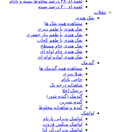
لقمه ای ۳۸ درصد مخلوط پسته و بادام
لقمه ای ۴۰ درصد پسته
تنقلات
پفک هندی
مشاهده همه پفک ها
پفک هندی با طعم پنیری
پفک هندی با طعم پیاز جعفری
پفک هندی با طعم کچاپ
پفک هندی خام مسطح
پفک هندی خام لوله ای
پفک هندی آماده لوله ای
گندمک
مشاهده همه گندمک ها
پفیلا پنیری
حاجی بادام
شاهدانه درجه یک
برنجک اعلا
گندمک (گندم شور)
گندم شیرین
گندم و شاهدانه مخلوط
لواشک
لواشک پذیرایی نارتام
لواشک میکس فروت
لواشک پذیرایی آذر آدا