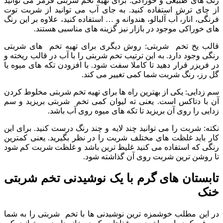
رنگ های طبیعی و خوراکی: برای تهیه تخم شربتی قرمز می توانید
از چای ترش استفاده کنید. به جای آب می توانید از شربت توت
فرنگی، انار، آب آلبالو، هندوانه و … استفاده کنید، علاوه بر این رنگ
های خوراکی موجود در بازار نیز گزینه های مناسبی هستند.
قالب یخ تخم شربتی: روش دیگری برای تهیه تخم های شربتی
رنگی وجود دارد. به این ترتیب تخم شربتی را با آب در قالب ریخته و
در فریزر قرار دهید تا کاملا سفت شود. با افزودن تکه های میوه یا
گل رز، رنگ شربت شما کمی تغییر می کند.
سم زدایی: یکی از بهترین راه ها برای تهیه تخم شربتی مخلوط کردن
آن با دتاکس است. یعنی ته لیوان کمی تخم شربتی بریزید و سم
زدایی را روی آن بریزید تا تکه های میوه روی آب باشد.
نکته: شربت را می توانید چند لایه و چند رنگ درست کنید. برای این
کار باید غلظت های مختلف شربت را در نظر بگیرید. یعنی کمترین
رنگی که استفاده می کنید غلیظ ترین باشد و غلظت شربت کم شود
تا روشن ترین شربت روی آن گذاشته شود.
تابستان های گرم با یک نوشیدنی تخم شربتی
خنک
در این مطلب خوشمزه ترین نوشیدنی ها با تخم شربتی را به شما