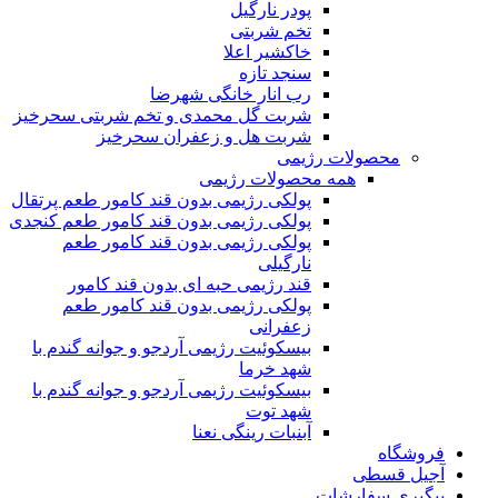
پودر نارگیل
تخم شربتی
خاکشیر اعلا
سنجد تازه
رب انار خانگی شهرضا
شربت گل محمدی و تخم شربتی سحرخیز
شربت هل و زعفران سحرخیز
محصولات رژیمی
همه محصولات رژیمی
پولکی رژیمی بدون قند کامور طعم پرتقال
پولکی رژیمی بدون قند کامور طعم کنجدی
پولکی رژیمی بدون قند کامور طعم
نارگیلی
قند رژیمی حبه ای بدون قند کامور
پولکی رژیمی بدون قند کامور طعم
زعفرانی
بيسکوئيت رژیمی آردجو و جوانه گندم با
شهد خرما
بيسکوئيت رژیمی آردجو و جوانه گندم با
شهد توت
آبنبات رینگی نعنا
فروشگاه
آجیل قسطی
پیگیری سفارشات