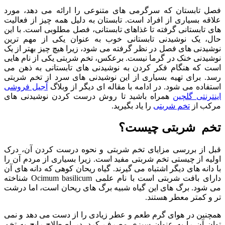
فصل تابستان که سرگرمی های متنوعی را ارائه می دهد، مورد
علاقه بسیاری از افراد است. تابستان به دلیل همه چیز از فعالیت
های تابستانی گرفته تا غذاهای تابستانی، فصل مطلوبی است. با این
حال، یک نوشیدنی تابستانی خوب به عنوان یکی از مهم ترین
نوشیدنی های فصل در نظر گرفته می شود، زیرا هیچ چیز بهتر از یک
نوشیدنی خنک در گرما نیست. برعکس، تخم شربتی یکی از نام هایی
است که هنگام فکر کردن به نوشیدنی های تابستانی به ذهن می
رسد. برای تهیه بسیاری از این نوشیدنی های سرد از تخم شربتی
استفاده می شود. در ادامه با مقاله ای دیگر از وبلاگ
آجیل فروشی
اینترنتی گلچین
همراه باشید تا روش درست کردن نوشیدنی های
مرکب از
تخم شربتی
را یاد بگیرید.
تخم شربتی چیست؟
قبل از بررسی مزایای تخم شربتی و نحوه درست کردن آن، درک
اولیه از چیستی تخم شربتی مفید است. زیرا بسیاری از مردم آن را
با دانه های دیگر اشتباه می گیرند. گیاه ریحان کوهی که دانه های آن
دارای بافت شربتی است با نام علمی Ocimum basilicum شناخته
می شود. برگ های این گیاه شبیه برگ های ریحان است، اما درشت
تر و کمتر معطر هستند.
همچنین در هوای گرم طعم و عطر زیادی را از دست می دهد و نمی
توان آن را به عنوان سبزی مصرف کرد. در اصطلاح رایج به تخم