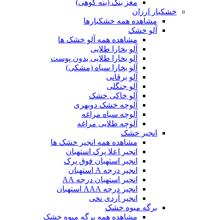
مغز بنک (بنه کوهی)
خشکبار ارزان
مشاهده همه خشکبارها
آلو خشک
مشاهده همه آلو خشک ها
آلو بخارا طلایی
آلو بخارا طلایی بدون پوست
آلو بخارا سیاه (مشکی)
آلو برقانی
آلو جنگلی
آلو خاکی خشک
آلوچه خشک دوبهری
آلوچه سیاه مراغه
آلوچه طلایی مراغه
انجیر خشک
مشاهده همه انجیر خشک ها
انجیر اعلا پرک استهبان
انجیر استهبان فوق پرک
انجیر درجه A استهبان
انجیر استهبان درجه AA
انجیر درجه AAA استهبان
انجیر آردی نخی
برگه میوه خشک
مشاهده همه برگه میوه خشک