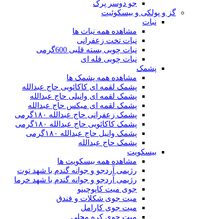
جو دوسر پرک
گز و پولکی و بیسکوئیت
نبات
مشاهده همه نبات ها
نبات تخت زعفرانی
نبات چوبی بسته قلبی 600گرمی
نبات چوبی فله ای
پشمک
مشاهده همه پشمک ها
پشمک لقمه ای کاکائویی حاج عبدالله
پشمک لقمه ای وانیلی حاج عبدالله
پشمک لقمه ای میکس حاج عبدالله
پشمک زعفرانی حاج عبدالله ۱۸۰گرمی
پشمک کاکائویی حاج عبدالله ۱۸۰گرمی
پشمک وانیل حاج عبدالله ۱۸۰گرمی
پشمک حاج عبدالله
بیسکویت
مشاهده همه بیسکویت ها
رژیمی آردجو و جوانه گندم با شهد توت
رژیمی آردجو و جوانه گندم با شهد خرما
جوی میت کاپوچینو
میت جوی شکلات و فندق
میت جوی کارامل
میت جوی کره محلی