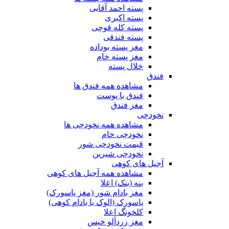
پسته احمد آقایی
پسته اکبری
پسته کله قوچی
پسته فندقی
مغز پسته بوداده
مغز پسته خام
خلال پسته
فندق
مشاهده همه فندق ها
فندق با پوست
مغز فندق
نخودچی
مشاهده همه نخودچی ها
نخودچی خام
قیمت نخودچی شور
نخودچی شیرین
آجیل های کوهی
مشاهده همه آجیل های کوهی
بنه (بنک) اعلا
مغز بادام شور (مغز پاسورک)
پاسورک (الوک یا بادام کوهی)
کلخونگ اعلا
مغز زردآلو خیس