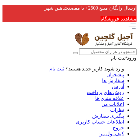
ارسال رایگان مبلغ 2500+ یا مقصدشاهین شهر
مشاهده فروشگاه
ورود/ثبت نام
وارد شوید
کاربر جدید هستید؟
ثبت نام
پیشخوان
سفارش ها
آدرس
روش هاي پرداخت
علاقه مندی ها
اعلانات من
نظرات
پیگیری سفارش
اطلاعات حساب كاربری
خروج
کیف پول من