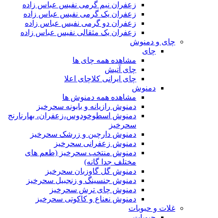
زعفران نیم گرمی نفیس عباس زاده
زعفران یک گرمی نفیس عباس زاده
زعفران دو گرمی نفیس عباس زاده
زعفران یک مثقالی نفیس عباس زاده
چای و دمنوش
چای
مشاهده همه چای ها
چای آتیش
چای ایرانی کلاچای اعلا
دمنوش
مشاهده همه دمنوش ها
دمنوش رازیانه و بابونه سحرخیز
دمنوش اسطوخودوس،زعفران، بهارنارنج
سحرخیز
دمنوش دارچین و زرشک سحرخیز
دمنوش زعفرانی سحرخیز
دمنوش منتخب سحرخیز (طعم های
مختلف جدا گانه)
دمنوش گل گاوزبان سحرخیز
دمنوش جنسینگ و زنجبیل سحرخیز
دمنوش چای ترش سحرخیز
دمنوش نعناع و کاکوتی سحرخیز
غلات و حبوبات
حبوبات