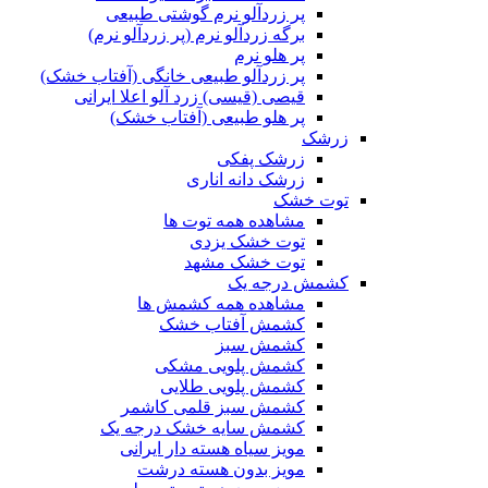
پر زردآلو نرم گوشتی طبیعی
برگه زردآلو نرم (پر زردآلو نرم)
پر هلو نرم
پر زردآلو طبیعی خانگی (آفتاب خشک)
قیصی (قیسی) زرد آلو اعلا ایرانی
پر هلو طبیعی (آفتاب خشک)
زرشک
زرشک پفکی
زرشک دانه اناری
توت خشک
مشاهده همه توت ها
توت خشک یزدی
توت خشک مشهد
کشمش درجه یک
مشاهده همه کشمش ها
کشمش آفتاب خشک
کشمش سبز
کشمش پلویی مشکی
کشمش پلویی طلایی
کشمش سبز قلمی کاشمر
کشمش سایه خشک درجه یک
مویز سیاه هسته دار ایرانی
مویز بدون هسته درشت