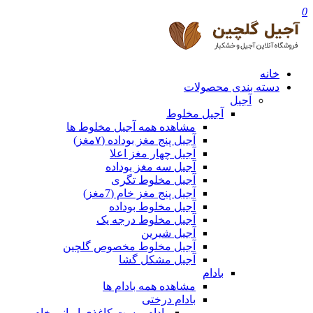
0
خانه
دسته بندی محصولات
آجیل
آجیل مخلوط
مشاهده همه آجیل مخلوط ها
آجیل پنج مغز بوداده (۷مغز)
آجیل چهار مغز اعلا
آجیل سه مغز بوداده
آجیل مخلوط تگری
آجیل پنج مغز خام (7مغز)
آجیل مخلوط بوداده
آجیل مخلوط درجه یک
آجیل شیرین
آجیل مخلوط مخصوص گلچین
آجیل مشکل گشا
بادام
مشاهده همه بادام ها
بادام درختی
بادام پوست کاغذی ایرانی خام