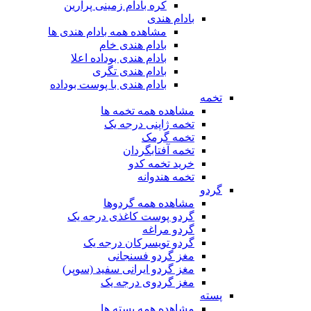
کره بادام زمینی پرارین
بادام هندی
مشاهده همه بادام هندی ها
بادام هندی خام
بادام هندی بوداده اعلا
بادام هندی تگری
بادام هندی با پوست بوداده
تخمه
مشاهده همه تخمه ها
تخمه ژاپنی درجه یک
تخمه گرمک
تخمه آفتابگردان
خرید تخمه کدو
تخمه هندوانه
گردو
مشاهده همه گردوها
گردو پوست کاغذی درجه یک
گردو مراغه
گردو تویسرکان درجه یک
مغز گردو فسنجانی
مغز گردو ایرانی سفید (سوپر)
مغز گردوی درجه یک
پسته
مشاهده همه پسته ها