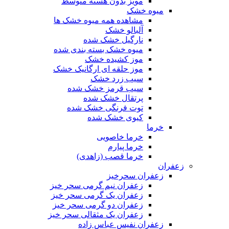
مویز بدون هسته متوسط
میوه خشک
مشاهده همه میوه خشک ها
آلبالو خشک
نارگیل خشک شده
میوه خشک بسته بندی شده
موز کشیده خشک
موز حلقه ای ارگانیک خشک
سیب زرد خشک
سیب قرمز خشک شده
پرتقال خشک شده
توت فرنگی خشک شده
کیوی خشک شده
خرما
خرما خاصویی
خرما پیارم
خرما قصب (زاهدی)
زعفران
زعفران سحرخیز
زعفران نیم گرمی سحر خیز
زعفران یک گرمی سحر خیز
زعفران دو گرمی سحر خیز
زعفران یک مثقالی سحر خیز
زعفران نفیس عباس زاده