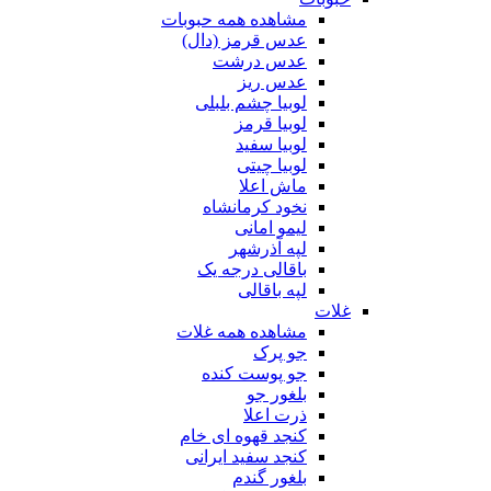
مشاهده همه حبوبات
عدس قرمز (دال)
عدس درشت
عدس ریز
لوبیا چشم بلبلی
لوبیا قرمز
لوبیا سفید
لوبیا چیتی
ماش اعلا
نخود کرمانشاه
لیمو امانی
لپه آذرشهر
باقالی درجه یک
لپه باقالی
غلات
مشاهده همه غلات
جو پرک
جو پوست کنده
بلغور جو
ذرت اعلا
کنجد قهوه ای خام
کنجد سفید ایرانی
بلغور گندم