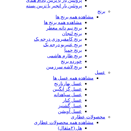
پروتئین بار با تزیین بادام هندی
پروتئین بار انجیر با تزیین پسته
برنج
مشاهده همه برنج ها
مشاهده همه برنج ها
برنج نیم دانه معطر
برنج لنجان
برنج کامفیروزی درجه یک
برنج عنبربو درجه یک
برنج چمپا
برنج طارم هاشمی
خورده برنج
برنج لاشه سرزمین
عسل
مشاهده همه عسل ها
عسل بهارنارنج
عسل گز انگبین
عسل سیاهدانه
عسل کنار
عسل گشنیز
عسل آویشن
محصولات عطاری
مشاهده همه محصولات عطاری
هل (۲مثقال)