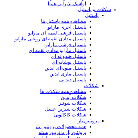
لواشک پذیرایی همپا
شکلات و پاستیل
پاستیل
مشاهده همه پاستیل ها
پاستیل آجری مارابو
پاستیل فرشی لقمه ای مارابو
پاستیل مدادی لقمه ای روغنی مارابو
پاستیل فرشی مارابو
پاستیل مارابو مدادی لقمه ای
پاستیل هندوانه ای
پاستیل نوشابه ای
پاستیل میوه ای آیدین
پاستیل ماری آیدین
پاستیل دندانی
شکلات
مشاهده همه شکلات ها
شکلات آیدین
شکلات شونیز
شکلات شیرین عسل
شکلات کاکائویی
پروتئین بار
همه محصولات پروتئین بار
پروتئین بار با تزیین پسته