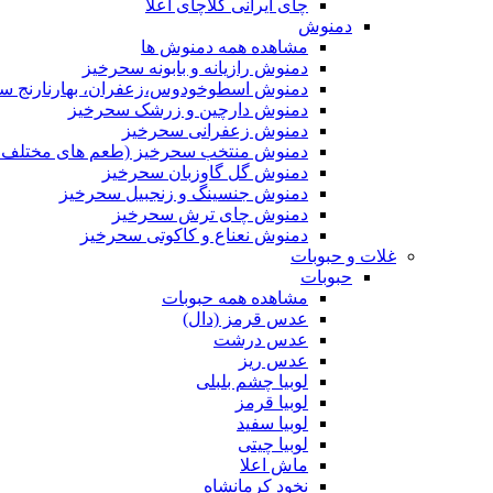
چای ایرانی کلاچای اعلا
دمنوش
مشاهده همه دمنوش ها
دمنوش رازیانه و بابونه سحرخیز
دمنوش اسطوخودوس،زعفران، بهارنارنج س
دمنوش دارچین و زرشک سحرخیز
دمنوش زعفرانی سحرخیز
دمنوش منتخب سحرخیز (طعم های مختلف جد
دمنوش گل گاوزبان سحرخیز
دمنوش جنسینگ و زنجبیل سحرخیز
دمنوش چای ترش سحرخیز
دمنوش نعناع و کاکوتی سحرخیز
غلات و حبوبات
حبوبات
مشاهده همه حبوبات
عدس قرمز (دال)
عدس درشت
عدس ریز
لوبیا چشم بلبلی
لوبیا قرمز
لوبیا سفید
لوبیا چیتی
ماش اعلا
نخود کرمانشاه