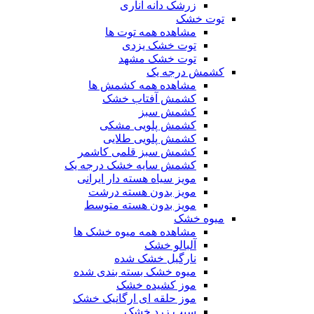
زرشک دانه اناری
توت خشک
مشاهده همه توت ها
توت خشک یزدی
توت خشک مشهد
کشمش درجه یک
مشاهده همه کشمش ها
کشمش آفتاب خشک
کشمش سبز
کشمش پلویی مشکی
کشمش پلویی طلایی
کشمش سبز قلمی کاشمر
کشمش سایه خشک درجه یک
مویز سیاه هسته دار ایرانی
مویز بدون هسته درشت
مویز بدون هسته متوسط
میوه خشک
مشاهده همه میوه خشک ها
آلبالو خشک
نارگیل خشک شده
میوه خشک بسته بندی شده
موز کشیده خشک
موز حلقه ای ارگانیک خشک
سیب زرد خشک