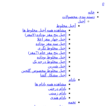
0
خانه
دسته بندی محصولات
آجیل
آجیل مخلوط
مشاهده همه آجیل مخلوط ها
آجیل پنج مغز بوداده (۷مغز)
آجیل چهار مغز اعلا
آجیل سه مغز بوداده
آجیل مخلوط تگری
آجیل پنج مغز خام (7مغز)
آجیل مخلوط بوداده
آجیل مخلوط درجه یک
آجیل شیرین
آجیل مخلوط مخصوص گلچین
آجیل مشکل گشا
بادام
مشاهده همه بادام ها
بادام درختی
بادام زمینی
بادام هندی
تخمه