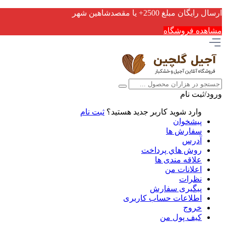
ارسال رایگان مبلغ 2500+ یا مقصدشاهین شهر
مشاهده فروشگاه
ورود/ثبت نام
وارد شوید
کاربر جدید هستید؟
ثبت نام
پیشخوان
سفارش ها
آدرس
روش هاي پرداخت
علاقه مندی ها
اعلانات من
نظرات
پیگیری سفارش
اطلاعات حساب كاربری
خروج
کیف پول من