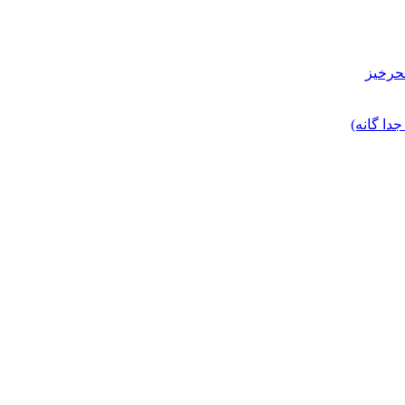
حرخیز
ا گانه)