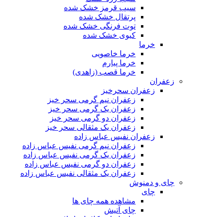
سیب قرمز خشک شده
پرتقال خشک شده
توت فرنگی خشک شده
کیوی خشک شده
خرما
خرما خاصویی
خرما پیارم
خرما قصب (زاهدی)
زعفران
زعفران سحرخیز
زعفران نیم گرمی سحر خیز
زعفران یک گرمی سحر خیز
زعفران دو گرمی سحر خیز
زعفران یک مثقالی سحر خیز
زعفران نفیس عباس زاده
زعفران نیم گرمی نفیس عباس زاده
زعفران یک گرمی نفیس عباس زاده
زعفران دو گرمی نفیس عباس زاده
زعفران یک مثقالی نفیس عباس زاده
چای و دمنوش
چای
مشاهده همه چای ها
چای آتیش