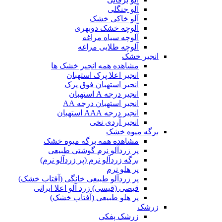
آلو جنگلی
آلو خاکی خشک
آلوچه خشک دوبهری
آلوچه سیاه مراغه
آلوچه طلایی مراغه
انجیر خشک
مشاهده همه انجیر خشک ها
انجیر اعلا پرک استهبان
انجیر استهبان فوق پرک
انجیر درجه A استهبان
انجیر استهبان درجه AA
انجیر درجه AAA استهبان
انجیر آردی نخی
برگه میوه خشک
مشاهده همه برگه میوه خشک
پر زردآلو نرم گوشتی طبیعی
برگه زردآلو نرم (پر زردآلو نرم)
پر هلو نرم
پر زردآلو طبیعی خانگی (آفتاب خشک)
قیصی (قیسی) زرد آلو اعلا ایرانی
پر هلو طبیعی (آفتاب خشک)
زرشک
زرشک پفکی