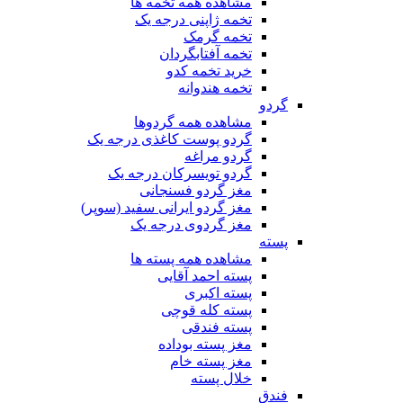
مشاهده همه تخمه ها
تخمه ژاپنی درجه یک
تخمه گرمک
تخمه آفتابگردان
خرید تخمه کدو
تخمه هندوانه
گردو
مشاهده همه گردوها
گردو پوست کاغذی درجه یک
گردو مراغه
گردو تویسرکان درجه یک
مغز گردو فسنجانی
مغز گردو ایرانی سفید (سوپر)
مغز گردوی درجه یک
پسته
مشاهده همه پسته ها
پسته احمد آقایی
پسته اکبری
پسته کله قوچی
پسته فندقی
مغز پسته بوداده
مغز پسته خام
خلال پسته
فندق