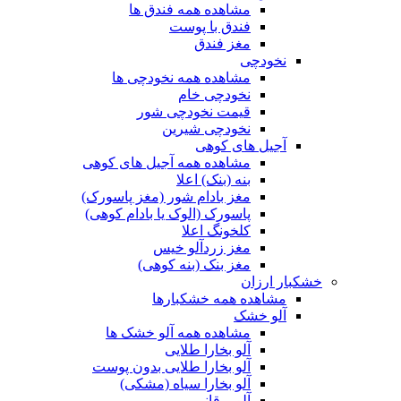
مشاهده همه فندق ها
فندق با پوست
مغز فندق
نخودچی
مشاهده همه نخودچی ها
نخودچی خام
قیمت نخودچی شور
نخودچی شیرین
آجیل های کوهی
مشاهده همه آجیل های کوهی
بنه (بنک) اعلا
مغز بادام شور (مغز پاسورک)
پاسورک (الوک یا بادام کوهی)
کلخونگ اعلا
مغز زردآلو خیس
مغز بنک (بنه کوهی)
خشکبار ارزان
مشاهده همه خشکبارها
آلو خشک
مشاهده همه آلو خشک ها
آلو بخارا طلایی
آلو بخارا طلایی بدون پوست
آلو بخارا سیاه (مشکی)
آلو برقانی