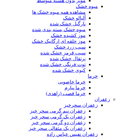
مویز بدون هسته متوسط
میوه خشک
مشاهده همه میوه خشک ها
آلبالو خشک
نارگیل خشک شده
میوه خشک بسته بندی شده
موز کشیده خشک
موز حلقه ای ارگانیک خشک
سیب زرد خشک
سیب قرمز خشک شده
پرتقال خشک شده
توت فرنگی خشک شده
کیوی خشک شده
خرما
خرما خاصویی
خرما پیارم
خرما قصب (زاهدی)
زعفران
زعفران سحرخیز
زعفران نیم گرمی سحر خیز
زعفران یک گرمی سحر خیز
زعفران دو گرمی سحر خیز
زعفران یک مثقالی سحر خیز
زعفران نفیس عباس زاده