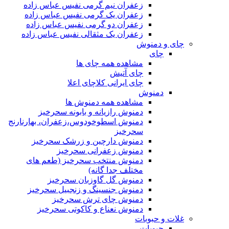
زعفران نیم گرمی نفیس عباس زاده
زعفران یک گرمی نفیس عباس زاده
زعفران دو گرمی نفیس عباس زاده
زعفران یک مثقالی نفیس عباس زاده
چای و دمنوش
چای
مشاهده همه چای ها
چای آتیش
چای ایرانی کلاچای اعلا
دمنوش
مشاهده همه دمنوش ها
دمنوش رازیانه و بابونه سحرخیز
دمنوش اسطوخودوس،زعفران، بهارنارنج
سحرخیز
دمنوش دارچین و زرشک سحرخیز
دمنوش زعفرانی سحرخیز
دمنوش منتخب سحرخیز (طعم های
مختلف جدا گانه)
دمنوش گل گاوزبان سحرخیز
دمنوش جنسینگ و زنجبیل سحرخیز
دمنوش چای ترش سحرخیز
دمنوش نعناع و کاکوتی سحرخیز
غلات و حبوبات
حبوبات