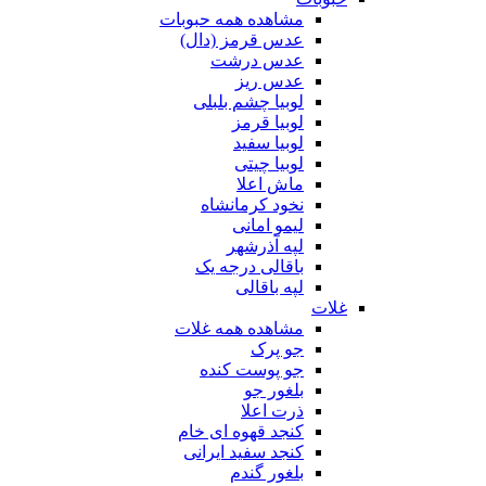
مشاهده همه حبوبات
عدس قرمز (دال)
عدس درشت
عدس ریز
لوبیا چشم بلبلی
لوبیا قرمز
لوبیا سفید
لوبیا چیتی
ماش اعلا
نخود کرمانشاه
لیمو امانی
لپه آذرشهر
باقالی درجه یک
لپه باقالی
غلات
مشاهده همه غلات
جو پرک
جو پوست کنده
بلغور جو
ذرت اعلا
کنجد قهوه ای خام
کنجد سفید ایرانی
بلغور گندم