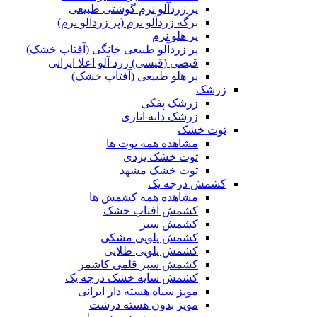
پر زردآلو نرم گوشتی طبیعی
برگه زردآلو نرم (پر زردآلو نرم)
پر هلو نرم
پر زردآلو طبیعی خانگی (آفتاب خشک)
قیصی (قیسی) زرد آلو اعلا ایرانی
پر هلو طبیعی (آفتاب خشک)
زرشک
زرشک پفکی
زرشک دانه اناری
توت خشک
مشاهده همه توت ها
توت خشک یزدی
توت خشک مشهد
کشمش درجه یک
مشاهده همه کشمش ها
کشمش آفتاب خشک
کشمش سبز
کشمش پلویی مشکی
کشمش پلویی طلایی
کشمش سبز قلمی کاشمر
کشمش سایه خشک درجه یک
مویز سیاه هسته دار ایرانی
مویز بدون هسته درشت