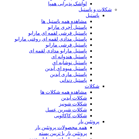
لواشک پذیرایی همپا
شکلات و پاستیل
پاستیل
مشاهده همه پاستیل ها
پاستیل آجری مارابو
پاستیل فرشی لقمه ای مارابو
پاستیل مدادی لقمه ای روغنی مارابو
پاستیل فرشی مارابو
پاستیل مارابو مدادی لقمه ای
پاستیل هندوانه ای
پاستیل نوشابه ای
پاستیل میوه ای آیدین
پاستیل ماری آیدین
پاستیل دندانی
شکلات
مشاهده همه شکلات ها
شکلات آیدین
شکلات شونیز
شکلات شیرین عسل
شکلات کاکائویی
پروتئین بار
همه محصولات پروتئین بار
پروتئین بار با تزیین پسته