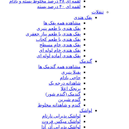
لقمه ای ۳۸ درصد مخلوط پسته و بادام
لقمه ای ۴۰ درصد پسته
تنقلات
پفک هندی
مشاهده همه پفک ها
پفک هندی با طعم پنیری
پفک هندی با طعم پیاز جعفری
پفک هندی با طعم کچاپ
پفک هندی خام مسطح
پفک هندی خام لوله ای
پفک هندی آماده لوله ای
گندمک
مشاهده همه گندمک ها
پفیلا پنیری
حاجی بادام
شاهدانه درجه یک
برنجک اعلا
گندمک (گندم شور)
گندم شیرین
گندم و شاهدانه مخلوط
لواشک
لواشک پذیرایی نارتام
لواشک میکس فروت
لواشک پذیرایی آذر آدا