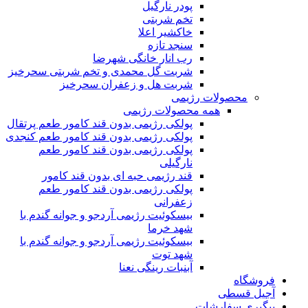
پودر نارگیل
تخم شربتی
خاکشیر اعلا
سنجد تازه
رب انار خانگی شهرضا
شربت گل محمدی و تخم شربتی سحرخیز
شربت هل و زعفران سحرخیز
محصولات رژیمی
همه محصولات رژیمی
پولکی رژیمی بدون قند کامور طعم پرتقال
پولکی رژیمی بدون قند کامور طعم کنجدی
پولکی رژیمی بدون قند کامور طعم
نارگیلی
قند رژیمی حبه ای بدون قند کامور
پولکی رژیمی بدون قند کامور طعم
زعفرانی
بيسکوئيت رژیمی آردجو و جوانه گندم با
شهد خرما
بيسکوئيت رژیمی آردجو و جوانه گندم با
شهد توت
آبنبات رینگی نعنا
فروشگاه
آجیل قسطی
پیگیری سفارشات