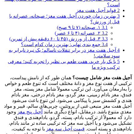
است؟
2
فواید آجیل هفت‌ مغز
3
بهترین زمان خوردن آجیل هفت‌ مغز؛ صبحانه، عصرانه یا
قبل از ورزش؟
3.1
۱. صبحانه (۷ تا ۹ صبح)
3.2
۲. عصرانه (۴ تا ۶ عصر)
3.3
۳. قبل از ورزش (۴۵ تا ۶۰ دقیقه پیش از تمرین)
3.4
جمع‌ بندی نهایی: بهترین زمان کدام است؟
4
آجیل هفت‌ مغز در برابر تنقلات ناسالم؛ یک نبرد نابرابر به
سود سلامتی!
5
با یک بار خرید، هفت طعم بی‌ نظیر را تجربه کنید؛ معرفی
ترکیب ویژه ما
آجیل هفت مغز شامل چیست؟
همان‌ طور که از نامش پیداست،
ترکیبی از هفت نوع مغز و دانهٔ مختلف است که تنوع طعم و خواص
را به‌ارمغان می‌آورد. این ترکیب معمولاً شامل مغز پسته، مغز
فندق، مغز بادام‌ زمینی، مغز گردو، مغز بادام‌ درختی، مغز بادام‌
هندی و کشمش سبز یا پیکامی می‌شود. این تنوع باعث می‌شود
آجیل هفت‌ مغز منبعی غنی از پروتئین، چربی‌هایِ سالم، فیبر و مواد
مغذیِ متنوع باشد. درمقابل، انواع دیگری مانند
آجیل پنج‌ مغز
وجود
دارد که معمولاً از ترکیب بادام، پسته، گردو، بادام‌هندی و فندق
تشکیل می‌شود و یا آجیل سه‌ مغز که ترکیبی ساده‌ تر مانند بادام،
بادام‌هندی و پسته است.
قیمت آجیل سه‌ مغز
با توجه به کیفیت،