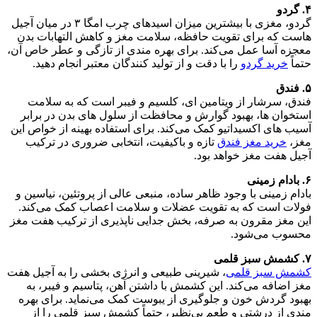
۴. گردو
گردو، مغزی با بیشترین میزان اسیدهای چرب امگا ۳ در میان آجیل‌
هاست که برای تقویت حافظه، سلامت مغز و کاهش التهابات بدن
معجزه‌ آسا عمل می‌کند. برای بهره‌ مندی از تازگی و عطر خاص آن،
حتماً
خرید گردو
را با دقت و از تولید کنندگان معتبر انجام دهید.
۵. فندق
فندق، سرشار از ویتامین ای، کلسیم و فیبر است که به سلامت
استخوان‌ ها، بهبود گوارش و محافظت از سلول‌ های بدن در برابر
آسیب‌ های اکسیداتیو کمک می‌کند. برای استفاده بهینه از خواص این
مغز،
خرید مغز فندق
تازه و باکیفیت، انتخابی ضروری در ترکیب
آجیل هفت‌ مغز خواهد بود.
۶. بادام زمینی
بادام زمینی با وجود ظاهر ساده، منبعی عالی از پروتئین، نیاسین و
فولات است که به تقویت عضلات و سلامت اعصاب کمک می‌کند.
این مغز مقرون‌ به‌ صرفه، بخش جدایی‌ ناپذیری از ترکیب هفت‌ مغز
محسوب می‌شود.
۷. کشمش سبز قلمی
کشمش سبز قلمی
، شیرینی طبیعی و انرژی‌ بخشی را به آجیل هفت‌
مغز اضافه می‌کند. این کشمش با داشتن آهن، پتاسیم و فیبر، به
بهبود گردش خون و جلوگیری از یبوست کمک می‌نماید. برای بهره‌
مندی از درشتی و طعم بی‌نظیر، حتماً کشمش سبز قلمی را از