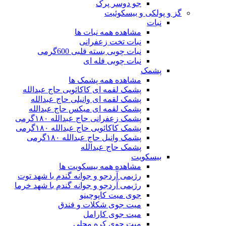
جو دوسر پرک
گز و پولکی و بیسکوئیت
نبات
مشاهده همه نبات ها
نبات تخت زعفرانی
نبات چوبی بسته قلبی 600گرمی
نبات چوبی فله ای
پشمک
مشاهده همه پشمک ها
پشمک لقمه ای کاکائویی حاج عبدالله
پشمک لقمه ای وانیلی حاج عبدالله
پشمک لقمه ای میکس حاج عبدالله
پشمک زعفرانی حاج عبدالله ۱۸۰گرمی
پشمک کاکائویی حاج عبدالله ۱۸۰گرمی
پشمک وانیل حاج عبدالله ۱۸۰گرمی
پشمک حاج عبدالله
بیسکویت
مشاهده همه بیسکویت ها
رژیمی آردجو و جوانه گندم با شهد توت
رژیمی آردجو و جوانه گندم با شهد خرما
جوی میت کاپوچینو
میت جوی شکلات و فندق
میت جوی کارامل
میت جوی کره محلی