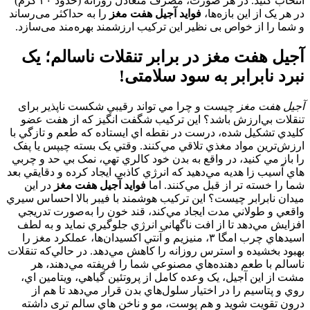
انتخاب کنید. در هر صورت، مصرف متعادل روزانه (حدود ۳۰ گرم)
در هر یک از این بازه‌ها،
فواید آجیل هفت مغز
را به حداکثر می‌رساند
و شما را از خواص بی‌ نظیر این ترکیب ارزشمند بهره‌مند می‌سازد.
آجیل هفت‌ مغز در برابر تنقلات ناسالم؛ یک
نبرد نابرابر به سود سلامتی!
آجیل هفت‌ مغز
چیست و چرا مي‌ تواند رقيبي شکست‌ ناپذير برای
تنقلات بي‌ارزش باشد؟ اين ترکيب شگفت‌ انگيز که از هفت عضو
کليدي تشکيل شده، درست در نقطه‌ اي ايستاده که طعم و تازگي با
ارزش‌ترين مواد مغذي تلاقي مي‌کنند. وقتي يک بسته چيپس يا پفک
را باز مي‌ کنيد، در واقع به بدن خود کالري تهي، نمک بي‌ حد و چربي‌
هاي آسيب‌ زا هديه مي‌دهيد که انرژي کاذبي ايجاد کرده و دقايقي بعد
شما را خسته‌ تر از قبل مي‌کنند. اما
فواید آجیل هفت مغز
در اين
ميدان نابرابر چيست؟ اين ترکيب هوشمند با فيبر بالا احساس سيري
واقعي و طولاني‌ مدت ايجاد مي‌کند، قند خون را به‌صورت تدريجي
افزايش مي‌دهد تا از افت ناگهاني انرژي جلوگيري نمايد و به‌ لطف
اسيدهاي چرب امگا ۳، منيزيم و آنتي‌ اکسيدان‌ها، عملکرد مغز را
بهبود بخشيده و استرس روزانه را کاهش مي‌دهد. در حالي‌که تنقلات
ناسالم با طعم‌ دهنده‌هاي مصنوعي شما را فريفته مي‌دهند، هر
مشت از اين آجيل، يک وعده کامل از پروتئين گياهي، ويتامين اي،
روي و پتاسيم را در اختيار سلول‌هاي بدن قرار مي‌دهد تا هم از
درون تقويت شويد و هم پوست، مو و ناخن‌ هاي سالم‌ تری داشته