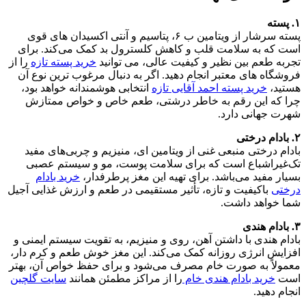
۱. پسته
پسته سرشار از ویتامین ب ۶، پتاسیم و آنتی‌ اکسیدان‌ های قوی
است که به سلامت قلب و کاهش کلسترول بد کمک می‌کند. برای
تجربه طعم بین‌ نظیر و کیفیت عالی، می‌ توانید
خرید پسته تازه
را از
فروشگاه‌ های معتبر انجام دهید. اگر به‌ دنبال مرغوب‌ ترین نوع آن
هستید،
خرید پسته احمد آقایی تازه
انتخابی هوشمندانه خواهد بود،
چرا که این رقم به‌ خاطر درشتی، طعم خاص و خواص ممتازش
شهرت جهانی دارد.
۲. بادام درختی
بادام درختی منبعی غنی از ویتامین ای، منیزیم و چربی‌های مفید
تک‌غیراشباع است که برای سلامت پوست، مو و سیستم عصبی
بسیار مفید می‌باشد. برای تهیه این مغز پرطرفدار،
خرید بادام
درختی
باکیفیت و تازه، تأثیر مستقیمی در طعم و ارزش غذایی آجیل
شما خواهد داشت.
۳. بادام هندی
بادام هندی با داشتن آهن، روی و منیزیم، به تقویت سیستم ایمنی و
افزایش انرژی روزانه کمک می‌کند. این مغز خوش‌ طعم و کرم‌ دار،
معمولاً به‌ صورت خام مصرف می‌شود و برای حفظ خواص آن، بهتر
است
خرید بادام هندی خام
را از مراکز مطمئن همانند
سایت گلچین
انجام دهید.