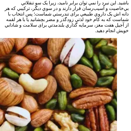
باشيد. اين نبرد را نمي‌ توان برابر ناميد، زيرا يک سو تنقلاتي
بي‌خاصيت و آسيب‌رسان قرار دارند و در سوي ديگر، ترکيبي که هر
دانه‌ اش يک داروي طبيعي برای تندرستي شماست؛ پس انتخاب با
شماست که به کام خود لذتي زودگذر و مضر بچشانيد يا با هر لقمه
از آجيل هفت‌ مغز، سرمايه‌ گذاري بلندمدتي برای سلامت و شادابي
خويش انجام دهيد.