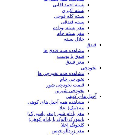
پسته احمد آقایی
پسته اکبری
پسته کله قوچی
پسته فندقی
مغز پسته بوداده
مغز پسته خام
خلال پسته
فندق
مشاهده همه فندق ها
فندق با پوست
مغز فندق
نخودچی
مشاهده همه نخودچی ها
نخودچی خام
قیمت نخودچی شور
نخودچی شیرین
آجیل های کوهی
مشاهده همه آجیل های کوهی
بنه (بنک) اعلا
مغز بادام شور (مغز پاسورک)
پاسورک (الوک یا بادام کوهی)
کلخونگ اعلا
مغز زردآلو خیس