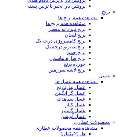
پروتئین بار با تزیین بادام هندی
پروتئین بار انجیر با تزیین پسته
برنج
مشاهده همه برنج ها
مشاهده همه برنج ها
برنج نیم دانه معطر
برنج لنجان
برنج کامفیروزی درجه یک
برنج عنبربو درجه یک
برنج چمپا
برنج طارم هاشمی
خورده برنج
برنج لاشه سرزمین
عسل
مشاهده همه عسل ها
عسل بهارنارنج
عسل گز انگبین
عسل سیاهدانه
عسل کنار
عسل گشنیز
عسل آویشن
محصولات عطاری
مشاهده همه محصولات عطاری
هل (۲مثقال)