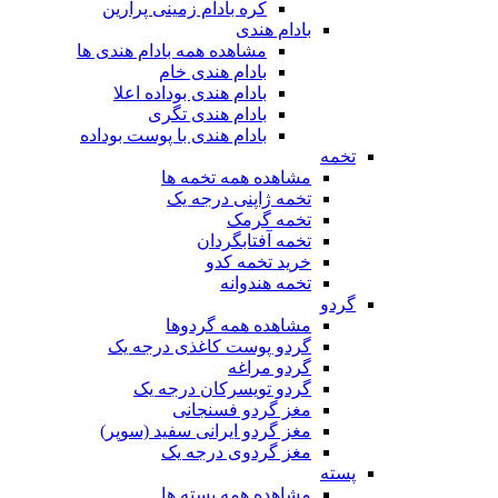
کره بادام زمینی پرارین
بادام هندی
مشاهده همه بادام هندی ها
بادام هندی خام
بادام هندی بوداده اعلا
بادام هندی تگری
بادام هندی با پوست بوداده
تخمه
مشاهده همه تخمه ها
تخمه ژاپنی درجه یک
تخمه گرمک
تخمه آفتابگردان
خرید تخمه کدو
تخمه هندوانه
گردو
مشاهده همه گردوها
گردو پوست کاغذی درجه یک
گردو مراغه
گردو تویسرکان درجه یک
مغز گردو فسنجانی
مغز گردو ایرانی سفید (سوپر)
مغز گردوی درجه یک
پسته
مشاهده همه پسته ها