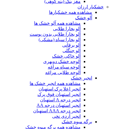
مغز بنک (بنه کوهی)
خشکبار ارزان
مشاهده همه خشکبارها
آلو خشک
مشاهده همه آلو خشک ها
آلو بخارا طلایی
آلو بخارا طلایی بدون پوست
آلو بخارا سیاه (مشکی)
آلو برقانی
آلو جنگلی
آلو خاکی خشک
آلوچه خشک دوبهری
آلوچه سیاه مراغه
آلوچه طلایی مراغه
انجیر خشک
مشاهده همه انجیر خشک ها
انجیر اعلا پرک استهبان
انجیر استهبان فوق پرک
انجیر درجه A استهبان
انجیر استهبان درجه AA
انجیر درجه AAA استهبان
انجیر آردی نخی
برگه میوه خشک
مشاهده همه برگه میوه خشک