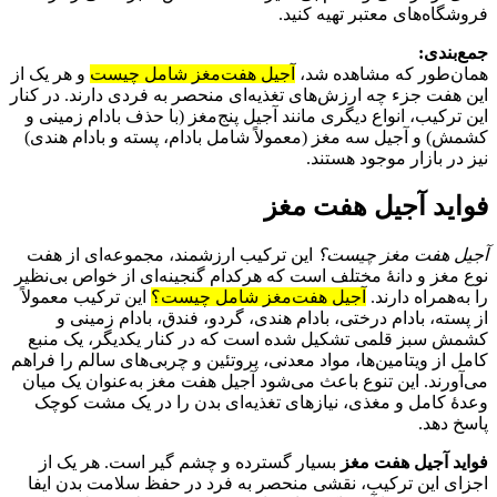
فروشگاه‌های معتبر تهیه کنید.
جمع‌بندی:
همان‌طور که مشاهده شد،
آجیل هفت‌مغز شامل چیست
و هر یک از
این هفت جزء چه ارزش‌های تغذیه‌ای منحصر به‌ فردی دارند. در کنار
این ترکیب، انواع دیگری مانند آجیل پنج‌مغز (با حذف بادام زمینی و
کشمش) و آجیل سه‌ مغز (معمولاً شامل بادام، پسته و بادام هندی)
نیز در بازار موجود هستند.
فواید آجیل هفت‌ مغز
آجیل هفت‌ مغز چیست؟
این ترکیب ارزشمند، مجموعه‌ای از هفت
نوع مغز و دانهٔ مختلف است که هرکدام گنجینه‌ای از خواص بی‌نظیر
را به‌همراه دارند.
آجیل هفت‌مغز شامل چیست؟
این ترکیب معمولاً
از پسته، بادام درختی، بادام هندی، گردو، فندق، بادام زمینی و
کشمش سبز قلمی تشکیل شده است که در کنار یکدیگر، یک منبع
کامل از ویتامین‌ها، مواد معدنی، پروتئین و چربی‌های سالم را فراهم
می‌آورند. این تنوع باعث می‌شود آجیل هفت‌ مغز به‌عنوان یک میان‌
وعدهٔ کامل و مغذی، نیازهای تغذیه‌ای بدن را در یک مشت کوچک
پاسخ دهد.
فواید آجیل هفت‌ مغز
بسیار گسترده و چشم‌ گیر است. هر یک از
اجزای این ترکیب، نقشی منحصر به‌ فرد در حفظ سلامت بدن ایفا