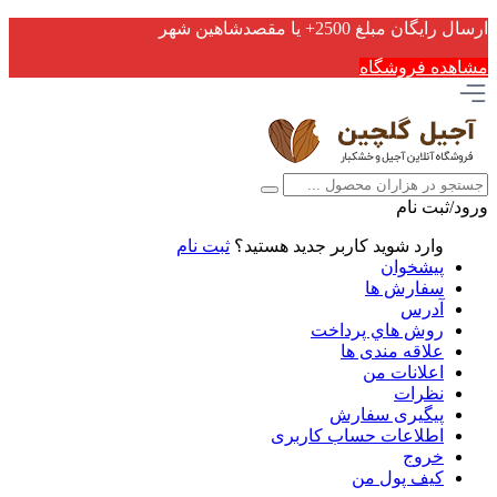
ارسال رایگان مبلغ 2500+ یا مقصدشاهین شهر
مشاهده فروشگاه
ورود/ثبت نام
وارد شوید
کاربر جدید هستید؟
ثبت نام
پیشخوان
سفارش ها
آدرس
روش هاي پرداخت
علاقه مندی ها
اعلانات من
نظرات
پیگیری سفارش
اطلاعات حساب كاربری
خروج
کیف پول من