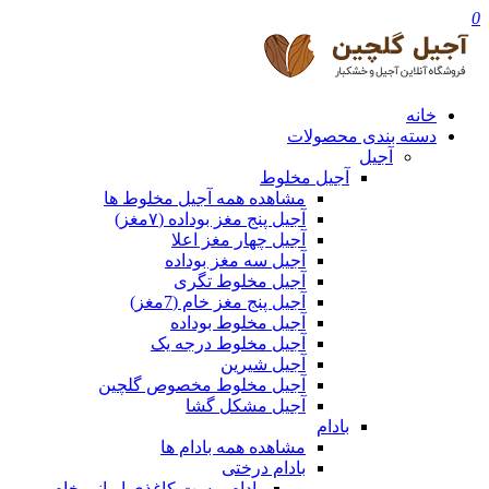
0
خانه
دسته بندی محصولات
آجیل
آجیل مخلوط
مشاهده همه آجیل مخلوط ها
آجیل پنج مغز بوداده (۷مغز)
آجیل چهار مغز اعلا
آجیل سه مغز بوداده
آجیل مخلوط تگری
آجیل پنج مغز خام (7مغز)
آجیل مخلوط بوداده
آجیل مخلوط درجه یک
آجیل شیرین
آجیل مخلوط مخصوص گلچین
آجیل مشکل گشا
بادام
مشاهده همه بادام ها
بادام درختی
بادام پوست کاغذی ایرانی خام