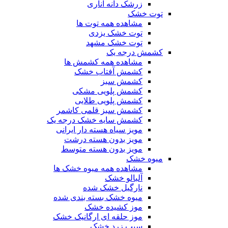
زرشک دانه اناری
توت خشک
مشاهده همه توت ها
توت خشک یزدی
توت خشک مشهد
کشمش درجه یک
مشاهده همه کشمش ها
کشمش آفتاب خشک
کشمش سبز
کشمش پلویی مشکی
کشمش پلویی طلایی
کشمش سبز قلمی کاشمر
کشمش سایه خشک درجه یک
مویز سیاه هسته دار ایرانی
مویز بدون هسته درشت
مویز بدون هسته متوسط
میوه خشک
مشاهده همه میوه خشک ها
آلبالو خشک
نارگیل خشک شده
میوه خشک بسته بندی شده
موز کشیده خشک
موز حلقه ای ارگانیک خشک
سیب زرد خشک