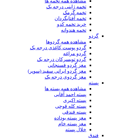
مشاهده همه تخمه ها
تخمه ژاپنی درجه یک
تخمه گرمک
تخمه آفتابگردان
خرید تخمه کدو
تخمه هندوانه
گردو
مشاهده همه گردوها
گردو پوست کاغذی درجه یک
گردو مراغه
گردو تویسرکان درجه یک
مغز گردو فسنجانی
مغز گردو ایرانی سفید (سوپر)
مغز گردوی درجه یک
پسته
مشاهده همه پسته ها
پسته احمد آقایی
پسته اکبری
پسته کله قوچی
پسته فندقی
مغز پسته بوداده
مغز پسته خام
خلال پسته
فندق