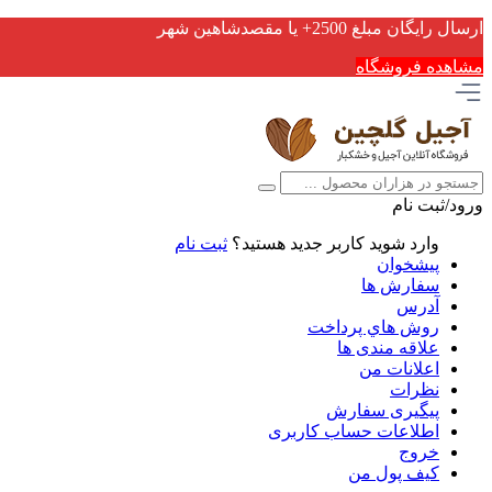
ارسال رایگان مبلغ 2500+ یا مقصدشاهین شهر
مشاهده فروشگاه
ورود/ثبت نام
وارد شوید
کاربر جدید هستید؟
ثبت نام
پیشخوان
سفارش ها
آدرس
روش هاي پرداخت
علاقه مندی ها
اعلانات من
نظرات
پیگیری سفارش
اطلاعات حساب كاربری
خروج
کیف پول من