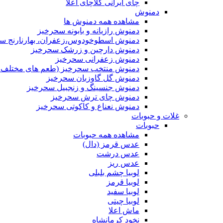
چای ایرانی کلاچای اعلا
دمنوش
مشاهده همه دمنوش ها
دمنوش رازیانه و بابونه سحرخیز
دمنوش اسطوخودوس،زعفران، بهارنارنج س
دمنوش دارچین و زرشک سحرخیز
دمنوش زعفرانی سحرخیز
دمنوش منتخب سحرخیز (طعم های مختلف جد
دمنوش گل گاوزبان سحرخیز
دمنوش جنسینگ و زنجبیل سحرخیز
دمنوش چای ترش سحرخیز
دمنوش نعناع و کاکوتی سحرخیز
غلات و حبوبات
حبوبات
مشاهده همه حبوبات
عدس قرمز (دال)
عدس درشت
عدس ریز
لوبیا چشم بلبلی
لوبیا قرمز
لوبیا سفید
لوبیا چیتی
ماش اعلا
نخود کرمانشاه