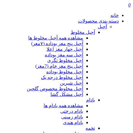
0
خانه
دسته بندی محصولات
آجیل
آجیل مخلوط
مشاهده همه آجیل مخلوط ها
آجیل پنج مغز بوداده (۷مغز)
آجیل چهار مغز اعلا
آجیل سه مغز بوداده
آجیل مخلوط تگری
آجیل پنج مغز خام (7مغز)
آجیل مخلوط بوداده
آجیل مخلوط درجه یک
آجیل شیرین
آجیل مخلوط مخصوص گلچین
آجیل مشکل گشا
بادام
مشاهده همه بادام ها
بادام درختی
بادام زمینی
بادام هندی
تخمه