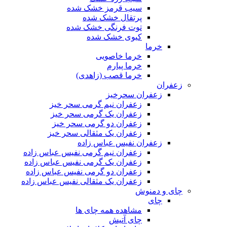
سیب قرمز خشک شده
پرتقال خشک شده
توت فرنگی خشک شده
کیوی خشک شده
خرما
خرما خاصویی
خرما پیارم
خرما قصب (زاهدی)
زعفران
زعفران سحرخیز
زعفران نیم گرمی سحر خیز
زعفران یک گرمی سحر خیز
زعفران دو گرمی سحر خیز
زعفران یک مثقالی سحر خیز
زعفران نفیس عباس زاده
زعفران نیم گرمی نفیس عباس زاده
زعفران یک گرمی نفیس عباس زاده
زعفران دو گرمی نفیس عباس زاده
زعفران یک مثقالی نفیس عباس زاده
چای و دمنوش
چای
مشاهده همه چای ها
چای آتیش