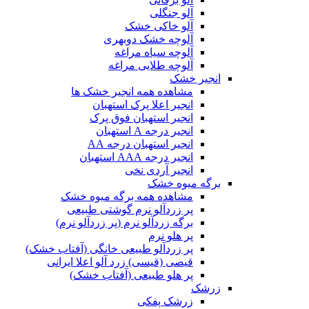
آلو جنگلی
آلو خاکی خشک
آلوچه خشک دوبهری
آلوچه سیاه مراغه
آلوچه طلایی مراغه
انجیر خشک
مشاهده همه انجیر خشک ها
انجیر اعلا پرک استهبان
انجیر استهبان فوق پرک
انجیر درجه A استهبان
انجیر استهبان درجه AA
انجیر درجه AAA استهبان
انجیر آردی نخی
برگه میوه خشک
مشاهده همه برگه میوه خشک
پر زردآلو نرم گوشتی طبیعی
برگه زردآلو نرم (پر زردآلو نرم)
پر هلو نرم
پر زردآلو طبیعی خانگی (آفتاب خشک)
قیصی (قیسی) زرد آلو اعلا ایرانی
پر هلو طبیعی (آفتاب خشک)
زرشک
زرشک پفکی