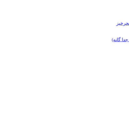
حرخیز
ا گانه)