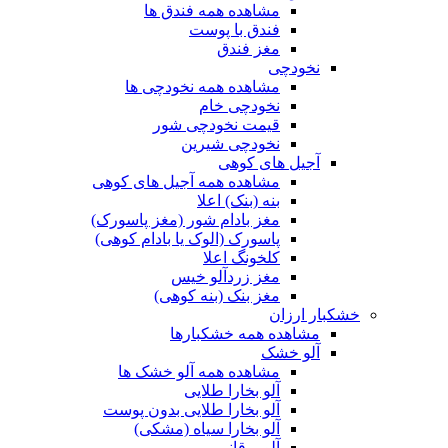
مشاهده همه فندق ها
فندق با پوست
مغز فندق
نخودچی
مشاهده همه نخودچی ها
نخودچی خام
قیمت نخودچی شور
نخودچی شیرین
آجیل های کوهی
مشاهده همه آجیل های کوهی
بنه (بنک) اعلا
مغز بادام شور (مغز پاسورک)
پاسورک (الوک یا بادام کوهی)
کلخونگ اعلا
مغز زردآلو خیس
مغز بنک (بنه کوهی)
خشکبار ارزان
مشاهده همه خشکبارها
آلو خشک
مشاهده همه آلو خشک ها
آلو بخارا طلایی
آلو بخارا طلایی بدون پوست
آلو بخارا سیاه (مشکی)
آلو برقانی