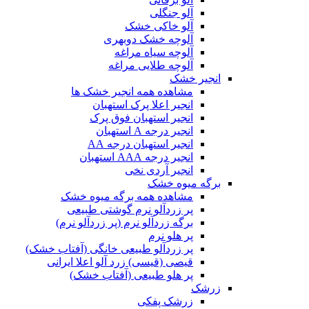
آلو جنگلی
آلو خاکی خشک
آلوچه خشک دوبهری
آلوچه سیاه مراغه
آلوچه طلایی مراغه
انجیر خشک
مشاهده همه انجیر خشک ها
انجیر اعلا پرک استهبان
انجیر استهبان فوق پرک
انجیر درجه A استهبان
انجیر استهبان درجه AA
انجیر درجه AAA استهبان
انجیر آردی نخی
برگه میوه خشک
مشاهده همه برگه میوه خشک
پر زردآلو نرم گوشتی طبیعی
برگه زردآلو نرم (پر زردآلو نرم)
پر هلو نرم
پر زردآلو طبیعی خانگی (آفتاب خشک)
قیصی (قیسی) زرد آلو اعلا ایرانی
پر هلو طبیعی (آفتاب خشک)
زرشک
زرشک پفکی