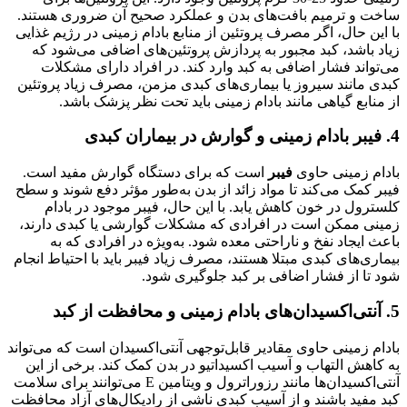
ساخت و ترمیم بافت‌های بدن و عملکرد صحیح آن ضروری هستند.
با این حال، اگر مصرف پروتئین از منابع بادام زمینی در رژیم غذایی
زیاد باشد، کبد مجبور به پردازش پروتئین‌های اضافی می‌شود که
می‌تواند فشار اضافی به کبد وارد کند. در افراد دارای مشکلات
کبدی مانند سیروز یا بیماری‌های کبدی مزمن، مصرف زیاد پروتئین
از منابع گیاهی مانند بادام زمینی باید تحت نظر پزشک باشد.
4.
فیبر بادام زمینی و گوارش در بیماران کبدی
بادام زمینی حاوی
فیبر
است که برای دستگاه گوارش مفید است.
فیبر کمک می‌کند تا مواد زائد از بدن به‌طور مؤثر دفع شوند و سطح
کلسترول در خون کاهش یابد. با این حال، فیبر موجود در بادام
زمینی ممکن است در افرادی که مشکلات گوارشی یا کبدی دارند،
باعث ایجاد نفخ و ناراحتی معده شود. به‌ویژه در افرادی که به
بیماری‌های کبدی مبتلا هستند، مصرف زیاد فیبر باید با احتیاط انجام
شود تا از فشار اضافی بر کبد جلوگیری شود.
5.
آنتی‌اکسیدان‌های بادام زمینی و محافظت از کبد
بادام زمینی حاوی مقادیر قابل‌توجهی آنتی‌اکسیدان است که می‌تواند
به کاهش التهاب و آسیب اکسیداتیو در بدن کمک کند. برخی از این
آنتی‌اکسیدان‌ها مانند رزوراترول و ویتامین E می‌توانند برای سلامت
کبد مفید باشند و از آسیب کبدی ناشی از رادیکال‌های آزاد محافظت