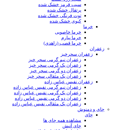
سیب قرمز خشک شده
پرتقال خشک شده
توت فرنگی خشک شده
کیوی خشک شده
خرما
خرما خاصویی
خرما پیارم
خرما قصب (زاهدی)
زعفران
زعفران سحرخیز
زعفران نیم گرمی سحر خیز
زعفران یک گرمی سحر خیز
زعفران دو گرمی سحر خیز
زعفران یک مثقالی سحر خیز
زعفران نفیس عباس زاده
زعفران نیم گرمی نفیس عباس زاده
زعفران یک گرمی نفیس عباس زاده
زعفران دو گرمی نفیس عباس زاده
زعفران یک مثقالی نفیس عباس زاده
چای و دمنوش
چای
مشاهده همه چای ها
چای آتیش