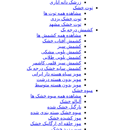
زرشک دانه اناری
توت خشک
مشاهده همه توت ها
توت خشک یزدی
توت خشک مشهد
کشمش درجه یک
مشاهده همه کشمش ها
کشمش آفتاب خشک
کشمش سبز
کشمش پلویی مشکی
کشمش پلویی طلایی
کشمش سبز قلمی کاشمر
کشمش سایه خشک درجه یک
مویز سیاه هسته دار ایرانی
مویز بدون هسته درشت
مویز بدون هسته متوسط
میوه خشک
مشاهده همه میوه خشک ها
آلبالو خشک
نارگیل خشک شده
میوه خشک بسته بندی شده
موز کشیده خشک
موز حلقه ای ارگانیک خشک
سیب زرد خشک