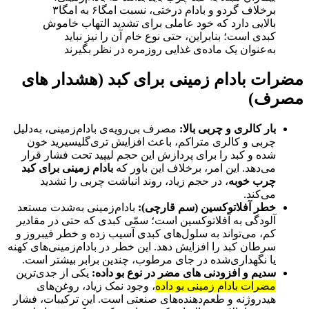
برخلاف گردو و بادام درختی، نسبت امگا‌۶ به امگا‌۳
بالایی دارد که خود عاملی برای تشدید التهاب خاموش
کبدی است؛ بنابراین، حتی نوع خام آن را نیز نباید
به‌عنوان یک ماده‌ی غذایی روزمره در نظر بگیرند
مضرات بادام زمینی برای کبد (هشدار های
مصرف)
بار کالری و چربی بالا:
مصرف بی‌رویه‌ی بادام‌زمینی، به‌دلیل
چربی و کالری متراکم، باعث افزایش تری‌گلیسیرید خون
شده و کبد را برای پردازش این حجم لیپید تحت فشار قرار
می‌دهد. این امر، برخلاف این باور که
بادام زمینی برای کبد
چرب خوبه
، در حجم زیاد، روند انباشت چربی را تشدید
می‌کند.
خطر آفلاتوکسین (سم قارچی):
بادام‌زمینی به‌شدت مستعد
آلودگی به آفلاتوکسین است؛ سمّی کبدی که حتی در مقادیر
کم، می‌تواند به سلول‌های کبدی آسیب زده و خطر فیبروز و
سرطان کبد را افزایش دهد. این خطر در بادام‌زمینی‌های کهنه
یا نگهداری‌شده در جای مرطوب، چندین برابر بیشتر است.
سدیم و افزودنی‌ های مضر در نوع بو‌ داده:
یکی از جدی‌ترین
مضرات بادام زمینی بو داده
، وجود نمک زیاد، روغن‌های
هیدروژنه و طعم‌دهنده‌های صنعتی است. این ترکیبات، فشار