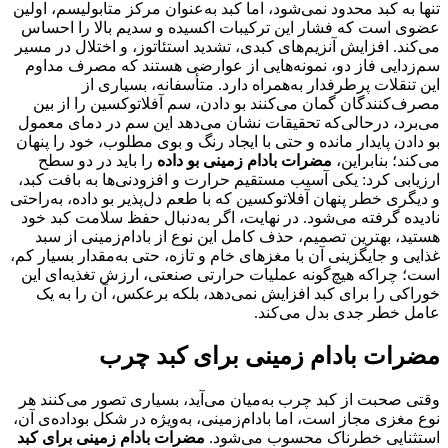
تنها به کبد محدود نمی‌شود، اما کبد به‌عنوان مرکز متابولیسم، اولین
عضوی است که فشار این ترکیبات اکسیده و سدیم بالا را احساس
می‌کند. افزایش آنزیم‌های کبدی، تشدید استئاتوز، و اختلال در مسیر
سم‌زدایی فاز دو، نمونه‌هایی از عوارضی هستند که مصرف مداوم
این تنقلات پرطرفدار به‌همراه دارد. متأسفانه، بسیاری از
مصرف‌کنندگان گمان می‌کنند بو دادن، سم آفلاتوکسین را از بین
می‌برد، درحالی‌که تحقیقات نشان می‌دهد این سم در دمای معمول
بو دادن پایدار مانده و حتی با ایجاد رنگ و بوی مطلوب، خود را پنهان
می‌کند؛ بنابراین،
مضرات بادام زمینی بو داده
را باید در دو سطح
ارزیابی کرد: یکی آسیب مستقیم حرارت و افزودنی‌ها به بافت کبد،
و دیگری خطر پنهان آفلاتوکسین که با طعم دل‌پذیر بو داده، به‌راحتی
نادیده گرفته می‌شود. در نهایت، اگر به‌دنبال حفظ سلامت کبد خود
هستید، بهترین تصمیم، حذف کامل این نوع از بادام‌زمینی از سبد
غذایی و جایگزینی آن با مغزهای خام و تازه، حتی به‌مقدار بسیار کم،
است؛ چراکه هیچ‌گونه عملیات حرارتی صنعتی، ارزش تغذیه‌ای این
خوراکی را برای کبد افزایش نمی‌دهد، بلکه برعکس، آن را به یک
عامل خطر جدی بدل می‌کند.
مضرات بادام زمینی برای کبد چرب
وقتی صحبت از کبد چرب به‌میان می‌آید، بسیاری تصور می‌کنند هر
نوع مغزی مجاز است، اما بادام‌زمینی، به‌ویژه در شکل بو‌داده‌ی آن،
استثنایی خطرناک محسوب می‌شود.
مضرات بادام زمینی برای کبد