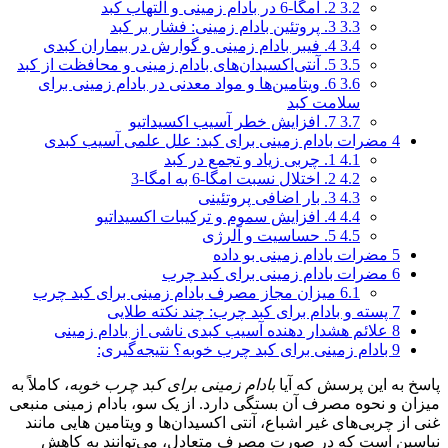
3.2
2. امگا-6 در بادام زمینی و التهاب کبد
3.3
3. پروتئین بادام زمینی: فشار بر کبد
3.4
4. فیبر بادام زمینی و گوارش در بیماران کبدی
3.5
5. آنتی‌اکسیدان‌های بادام زمینی و محافظت از کبد
3.6
6. ویتامین‌ها و مواد معدنی در بادام زمینی برای
سلامت کبد
3.7
7. افزایش خطر آسیب اکسیداتیو
4
مضرات بادام زمینی برای کبد: علل علمی آسیب کبدی
4.1
1. چربی زیاد و تجمع در کبد
4.2
2. اختلال نسبت امگا-6 به امگا-3
4.3
3. بار اضافی پروتئینی
4.4
4. افزایش سموم و ترکیبات اکسیداتیو
4.5
5. حساسیت و آلرژی
5
مضرات بادام زمینی بو داده
6
مضرات بادام زمینی برای کبد چرب
6.1
میزان مجاز مصرف بادام زمینی برای کبد چرب
7
پسته و بادام برای کبد چرب: چند نکته طلایی
8
علائم هشدار دهنده آسیب کبدی ناشی از بادام زمینی
9
بادام زمینی برای کبد چرب خوبه؟ نتیجه‌گیری:
پاسخ به این پرسش که آیا
بادام زمینی برای کبد چرب خوبه
، کاملاً به
میزان و نحوه مصرف آن بستگی دارد. از یک سو، بادام زمینی منبعی
غنی از چربی‌های غیر اشباع، آنتی‌ اکسیدان‌ها و ویتامین‌ هایی مانند
نیاسین است که در صورت مصرف متعادل، می‌توانند به کاهش