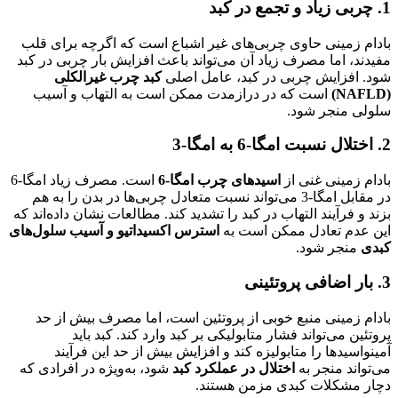
1.
چربی زیاد و تجمع در کبد
بادام زمینی حاوی چربی‌های غیر اشباع است که اگرچه برای قلب
مفیدند، اما مصرف زیاد آن می‌تواند باعث افزایش بار چربی در کبد
شود. افزایش چربی در کبد، عامل اصلی
کبد چرب غیرالکلی
(NAFLD)
است که در درازمدت ممکن است به التهاب و آسیب
سلولی منجر شود.
2.
اختلال نسبت امگا-6 به امگا-3
بادام زمینی غنی از
اسیدهای چرب امگا-6
است. مصرف زیاد امگا-6
در مقابل امگا-3 می‌تواند نسبت متعادل چربی‌ها در بدن را به هم
بزند و فرآیند التهاب در کبد را تشدید کند. مطالعات نشان داده‌اند که
این عدم تعادل ممکن است به
استرس اکسیداتیو و آسیب سلول‌های
کبدی
منجر شود.
3.
بار اضافی پروتئینی
بادام زمینی منبع خوبی از پروتئین است، اما مصرف بیش از حد
پروتئین می‌تواند فشار متابولیکی بر کبد وارد کند. کبد باید
آمینواسیدها را متابولیزه کند و افزایش بیش از حد این فرآیند
می‌تواند منجر به
اختلال در عملکرد کبد
شود، به‌ویژه در افرادی که
دچار مشکلات کبدی مزمن هستند.