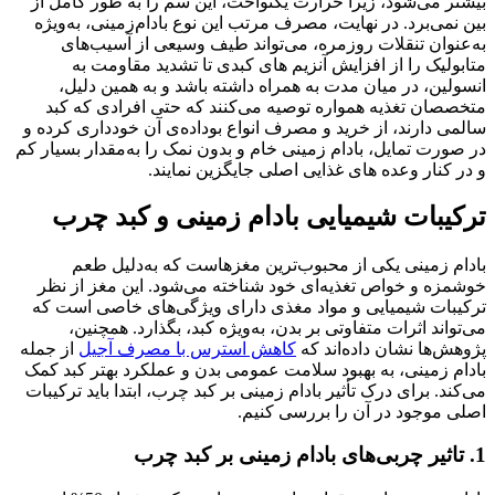
بیشتر می‌شود، زیرا حرارت یکنواخت، این سم را به‌ طور کامل از
بین نمی‌برد. در نهایت، مصرف مرتب این نوع بادام‌زمینی، به‌ویژه
به‌عنوان تنقلات روزمره، می‌تواند طیف وسیعی از آسیب‌های
متابولیک را از افزایش آنزیم‌ های کبدی تا تشدید مقاومت به
انسولین، در میان‌ مدت به همراه داشته باشد و به‌ همین دلیل،
متخصصان تغذیه همواره توصیه می‌کنند که حتی افرادی که کبد
سالمی دارند، از خرید و مصرف انواع بو‌داده‌ی آن خودداری کرده و
در صورت تمایل، بادام‌ زمینی خام و بدون نمک را به‌مقدار بسیار کم
و در کنار وعده‌ های غذایی اصلی جایگزین نمایند.
ترکیبات شیمیایی بادام زمینی و کبد چرب
بادام زمینی یکی از محبوب‌ترین مغزهاست که به‌دلیل طعم
خوشمزه و خواص تغذیه‌ای خود شناخته می‌شود. این مغز از نظر
ترکیبات شیمیایی و مواد مغذی دارای ویژگی‌های خاصی است که
می‌تواند اثرات متفاوتی بر بدن، به‌ویژه کبد، بگذارد. همچنین،
پژوهش‌ها نشان داده‌اند که
کاهش استرس با مصرف آجیل
از جمله
بادام زمینی، به بهبود سلامت عمومی بدن و عملکرد بهتر کبد کمک
می‌کند. برای درک تأثیر بادام زمینی بر کبد چرب، ابتدا باید ترکیبات
اصلی موجود در آن را بررسی کنیم.
1.
تاثیر چربی‌های بادام زمینی بر کبد چرب