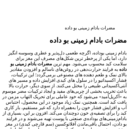
مضرات بادام زمینی بو داده
مضرات بادام زمینی بو داده
بادام‌ زمینی بو‌داده، اگرچه طعمی دل‌پذیر و عطری وسوسه‌ انگیز
دارد، اما یکی از پرخطر ترین شکل‌های مصرف این مغز برای
سلامت کبد محسوب می‌شود. مهم‌ ترین
مضرات بادام زمینی بو
داده
به فرایند حرارت‌دهی در روغن‌های ناسالم و افزودن مقادیر
بالای نمک و طعم‌ دهنده‌ های مصنوعی برمی‌گردد؛ این ترکیبات،
فشار اکسیداتیو را در سلول‌ های کبدی افزایش داده و مسیر های
آنتی‌اکسیدانی طبیعی را مختل می‌کنند. از سوی دیگر، حرارت بالا
باعث تخریب بخشی از چربی‌های مفید و ایجاد ترکیبات مضر موسوم
به «آکریل‌آمید» می‌شود که خود عاملی برای تحریک التهاب مزمن در
بافت کبد است. همچنین، نمک زیاد موجود در این محصول، احتباس
آب و افزایش فشار خون را به‌همراه دارد که غیر مستقیم، بار کاری
کبد را برای تصفیه‌ی خون دوچندان می‌کند. افزون بر این، بسیاری از
بادام‌زمینی‌های بو‌داده‌ی صنعتی با پوست تهیه می‌شوند و در فرایند
بو دادن، احتمال باقی‌ماندن آفلاتوکسین (سم قارچی کبدی) در مغز