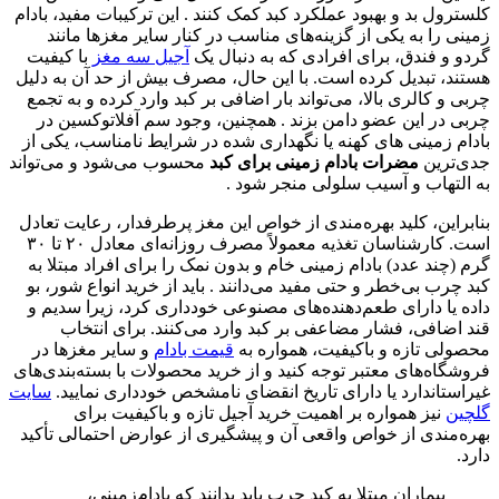
کلسترول بد و بهبود عملکرد کبد کمک کنند . این ترکیبات مفید، بادام
زمینی را به یکی از گزینه‌های مناسب در کنار سایر مغزها مانند
گردو و فندق، برای افرادی که به دنبال یک
آجیل سه مغز
با کیفیت
هستند، تبدیل کرده است. با این حال، مصرف بیش از حد آن به دلیل
چربی و کالری بالا، می‌تواند بار اضافی بر کبد وارد کرده و به تجمع
چربی در این عضو دامن بزند . همچنین، وجود سم آفلاتوکسین در
بادام‌ زمینی‌ های کهنه یا نگهداری‌ شده در شرایط نامناسب، یکی از
جدی‌ترین
مضرات بادام زمینی برای کبد
محسوب می‌شود و می‌تواند
به التهاب و آسیب سلولی منجر شود .
بنابراین، کلید بهره‌مندی از خواص این مغز پرطرفدار، رعایت تعادل
است. کارشناسان تغذیه معمولاً مصرف روزانه‌ای معادل ۲۰ تا ۳۰
گرم (چند عدد) بادام زمینی خام و بدون نمک را برای افراد مبتلا به
کبد چرب بی‌خطر و حتی مفید می‌دانند . باید از خرید انواع شور، بو
داده یا دارای طعم‌دهنده‌های مصنوعی خودداری کرد، زیرا سدیم و
قند اضافی، فشار مضاعفی بر کبد وارد می‌کنند. برای انتخاب
محصولی تازه و باکیفیت، همواره به
قیمت بادام
و سایر مغزها در
فروشگاه‌های معتبر توجه کنید و از خرید محصولات با بسته‌بندی‌های
غیراستاندارد یا دارای تاریخ انقضای نامشخص خودداری نمایید.
سایت
گلچین
نیز همواره بر اهمیت خرید آجیل تازه و باکیفیت برای
بهره‌مندی از خواص واقعی آن و پیشگیری از عوارض احتمالی تأکید
دارد.
بیماران مبتلا به کبد چرب باید بدانند که بادام‌زمینی،