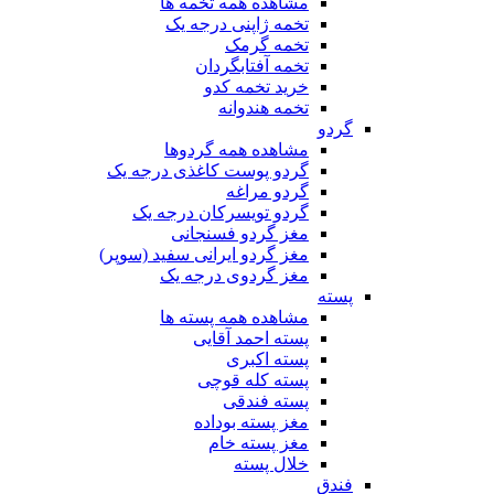
مشاهده همه تخمه ها
تخمه ژاپنی درجه یک
تخمه گرمک
تخمه آفتابگردان
خرید تخمه کدو
تخمه هندوانه
گردو
مشاهده همه گردوها
گردو پوست کاغذی درجه یک
گردو مراغه
گردو تویسرکان درجه یک
مغز گردو فسنجانی
مغز گردو ایرانی سفید (سوپر)
مغز گردوی درجه یک
پسته
مشاهده همه پسته ها
پسته احمد آقایی
پسته اکبری
پسته کله قوچی
پسته فندقی
مغز پسته بوداده
مغز پسته خام
خلال پسته
فندق