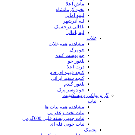
ماش اعلا
نخود کرمانشاه
لیمو امانی
لپه آذرشهر
باقالی درجه یک
لپه باقالی
غلات
مشاهده همه غلات
جو پرک
جو پوست کنده
بلغور جو
ذرت اعلا
کنجد قهوه ای خام
کنجد سفید ایرانی
بلغور گندم
جو دوسر پرک
گز و پولکی و بیسکوئیت
نبات
مشاهده همه نبات ها
نبات تخت زعفرانی
نبات چوبی بسته قلبی 600گرمی
نبات چوبی فله ای
پشمک