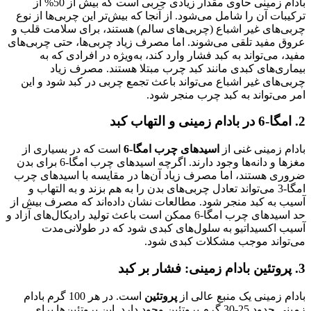
بادام زمینی حاوی مقدار زیادی چربی است که بیش از 50% از
ترکیبات آن را شامل می‌شود. از آنجا که بیش‌تر این چربی‌ها از نوع
چربی‌های غیر اشباع (چربی‌های سالم) هستند، برای سلامت قلب و
عروق مفید تلقی می‌شوند. اما مصرف زیاد چربی‌ها، حتی چربی‌های
مفید، می‌تواند به کبد فشار وارد کند، به‌ویژه در افرادی که به
بیماری‌های کبدی مانند کبد چرب مبتلا هستند. مصرف زیاد
چربی‌های غیر اشباع می‌تواند باعث تجمع چربی در کبد شود و این
امر می‌تواند به کبد چرب منجر شود.
2.
امگا-6 در بادام زمینی و التهاب کبد
بادام زمینی غنی از
اسیدهای چرب امگا-6
است که در بسیاری از
مغزها و دانه‌ها وجود دارند. اگرچه اسیدهای چرب امگا-6 برای بدن
ضروری هستند، اما مصرف زیاد آن‌ها در مقایسه با اسیدهای چرب
امگا-3 می‌تواند تعادل چربی‌های بدن را به هم بزند و به التهاب و
آسیب به کبد منجر شود. مطالعات نشان داده‌اند که مصرف بیش از
حد اسیدهای چرب امگا-6 ممکن است باعث تولید رادیکال‌های آزاد و
آسیب اکسیداتیو به سلول‌های کبدی شود که در طولانی‌مدت
می‌تواند موجب مشکلات کبدی شود.
3.
پروتئین بادام زمینی: فشار بر کبد
بادام زمینی یک منبع عالی از
پروتئین
است. در هر 100 گرم بادام
زمینی حدود 25-30 گرم پروتئین وجود دارد. این پروتئین‌ها برای