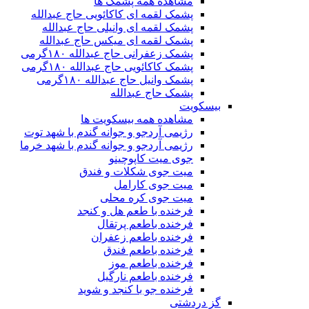
مشاهده همه پشمک ها
پشمک لقمه ای کاکائویی حاج عبدالله
پشمک لقمه ای وانیلی حاج عبدالله
پشمک لقمه ای میکس حاج عبدالله
پشمک زعفرانی حاج عبدالله ۱۸۰گرمی
پشمک کاکائویی حاج عبدالله ۱۸۰گرمی
پشمک وانیل حاج عبدالله ۱۸۰گرمی
پشمک حاج عبدالله
بیسکویت
مشاهده همه بیسکویت ها
رژیمی آردجو و جوانه گندم با شهد توت
رژیمی آردجو و جوانه گندم با شهد خرما
جوی میت کاپوچینو
میت جوی شکلات و فندق
میت جوی کارامل
میت جوی کره محلی
فرخنده با طعم هل و کنجد
فرخنده باطعم پرتقال
فرخنده باطعم زعفران
فرخنده باطعم فندق
فرخنده باطعم موز
فرخنده باطعم نارگیل
فرخنده جو با کنجد و شوید
گز دردشتی