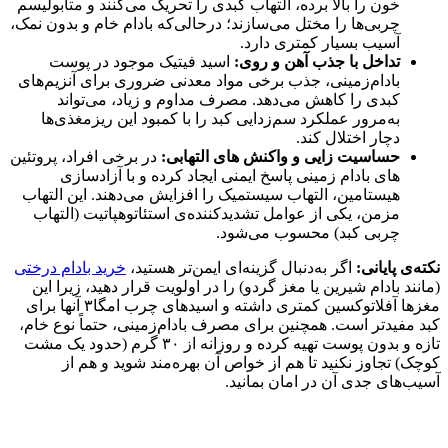
خون را بالا برده، التهاب کبدی را تحریک می‌کنند و متابولیسم
چربی‌ها را مختل می‌سازند؛ درحالی‌که بادام خام و بدون نمک،
آسیب بسیار کمتری دارد.
تداخل با جذب آهن و روی:
اسید فیتیک موجود در پوست
بادام‌زمینی، جذب برخی مواد معدنی ضروری برای آنزیم‌های
کبدی را کاهش می‌دهد. مصرف مداوم و زیاد، می‌تواند
به‌مرور عملکرد سم‌زدایی کبد را با کمبود این ریزمغذی‌ها
دچار اختلال کند.
حساسیت‌ زایی و واکنش‌ های التهابی:
در برخی افراد، پروتئین‌
های بادام‌ زمینی پاسخ ایمنی ایجاد کرده و با آزادسازی
هیستامین، التهاب سیستمیک را افزایش می‌دهند. این التهاب
مزمن، یکی از عوامل تشدیدکننده‌ی استئاتوهپاتیت (التهاب
چربی کبد) محسوب می‌شود.
نکته‌ی پایانی:
اگر به‌دنبال گزینه‌ای ایمن‌تر هستید،
خرید بادام درختی
(مانند بادام شیرین یا مغز گردو) را در اولویت قرار دهید، زیرا این
مغزها آفلاتوکسین کمتری داشته و اسیدهای چرب امگا‌۳ آنها برای
کبد مفیدتر است. همچنین برای مصرف بادام‌زمینی، حتماً نوع خام،
تازه و بدون پوست تهیه کرده و روزانه از ۳۰ گرم (حدود یک مشت
کوچک) تجاوز نکنید تا هم از خواص آن بهره‌مند شوید و هم از
آسیب‌های جدی آن در امان بمانید.