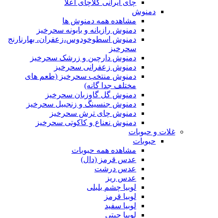
چای ایرانی کلاچای اعلا
دمنوش
مشاهده همه دمنوش ها
دمنوش رازیانه و بابونه سحرخیز
دمنوش اسطوخودوس،زعفران، بهارنارنج
سحرخیز
دمنوش دارچین و زرشک سحرخیز
دمنوش زعفرانی سحرخیز
دمنوش منتخب سحرخیز (طعم های
مختلف جدا گانه)
دمنوش گل گاوزبان سحرخیز
دمنوش جنسینگ و زنجبیل سحرخیز
دمنوش چای ترش سحرخیز
دمنوش نعناع و کاکوتی سحرخیز
غلات و حبوبات
حبوبات
مشاهده همه حبوبات
عدس قرمز (دال)
عدس درشت
عدس ریز
لوبیا چشم بلبلی
لوبیا قرمز
لوبیا سفید
لوبیا چیتی