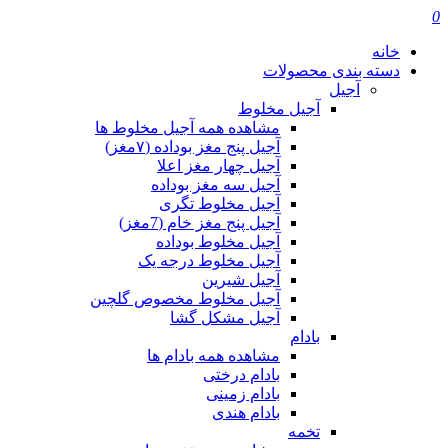
0
خانه
دسته بندی محصولات
آجیل
آجیل مخلوط
مشاهده همه آجیل مخلوط ها
آجیل پنج مغز بوداده (۷مغز)
آجیل چهار مغز اعلا
آجیل سه مغز بوداده
آجیل مخلوط تگری
آجیل پنج مغز خام (7مغز)
آجیل مخلوط بوداده
آجیل مخلوط درجه یک
آجیل شیرین
آجیل مخلوط مخصوص گلچین
آجیل مشکل گشا
بادام
مشاهده همه بادام ها
بادام درختی
بادام زمینی
بادام هندی
تخمه