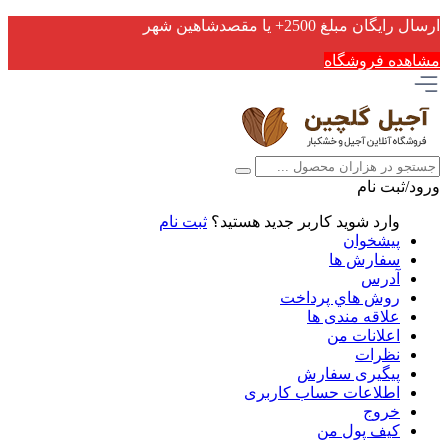
ارسال رایگان مبلغ 2500+ یا مقصدشاهین شهر
مشاهده فروشگاه
ورود/ثبت نام
وارد شوید
کاربر جدید هستید؟
ثبت نام
پیشخوان
سفارش ها
آدرس
روش هاي پرداخت
علاقه مندی ها
اعلانات من
نظرات
پیگیری سفارش
اطلاعات حساب كاربری
خروج
کیف پول من