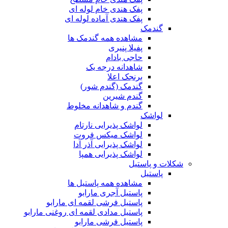
پفک هندی خام لوله ای
پفک هندی آماده لوله ای
گندمک
مشاهده همه گندمک ها
پفیلا پنیری
حاجی بادام
شاهدانه درجه یک
برنجک اعلا
گندمک (گندم شور)
گندم شیرین
گندم و شاهدانه مخلوط
لواشک
لواشک پذیرایی نارتام
لواشک میکس فروت
لواشک پذیرایی آذر آدا
لواشک پذیرایی همپا
شکلات و پاستیل
پاستیل
مشاهده همه پاستیل ها
پاستیل آجری مارابو
پاستیل فرشی لقمه ای مارابو
پاستیل مدادی لقمه ای روغنی مارابو
پاستیل فرشی مارابو