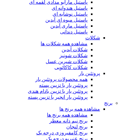
پاستیل مارابو مدادی لقمه ای
پاستیل هندوانه ای
پاستیل نوشابه ای
پاستیل میوه ای آیدین
پاستیل ماری آیدین
پاستیل دندانی
شکلات
مشاهده همه شکلات ها
شکلات آیدین
شکلات شونیز
شکلات شیرین عسل
شکلات کاکائویی
پروتئین بار
همه محصولات پروتئین بار
پروتئین بار با تزیین پسته
پروتئین بار با تزیین بادام هندی
پروتئین بار انجیر با تزیین پسته
برنج
مشاهده همه برنج ها
مشاهده همه برنج ها
برنج نیم دانه معطر
برنج لنجان
برنج کامفیروزی درجه یک
برنج عنبربو درجه یک