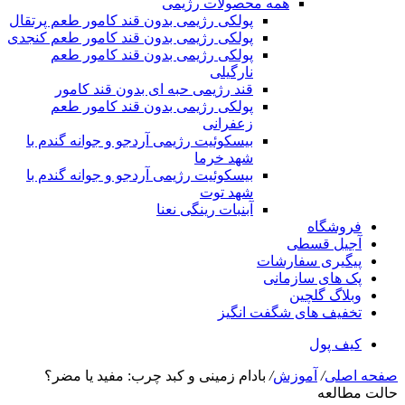
همه محصولات رژیمی
پولکی رژیمی بدون قند کامور طعم پرتقال
پولکی رژیمی بدون قند کامور طعم کنجدی
پولکی رژیمی بدون قند کامور طعم
نارگیلی
قند رژیمی حبه ای بدون قند کامور
پولکی رژیمی بدون قند کامور طعم
زعفرانی
بيسکوئيت رژیمی آردجو و جوانه گندم با
شهد خرما
بيسکوئيت رژیمی آردجو و جوانه گندم با
شهد توت
آبنبات رینگی نعنا
فروشگاه
آجیل قسطی
پیگیری سفارشات
پک های سازمانی
وبلاگ گلچین
تخفیف های شگفت انگیز
کیف پول
صفحه اصلی
/
آموزش
/
بادام زمینی و کبد چرب: مفید یا مضر؟
حالت مطالعه