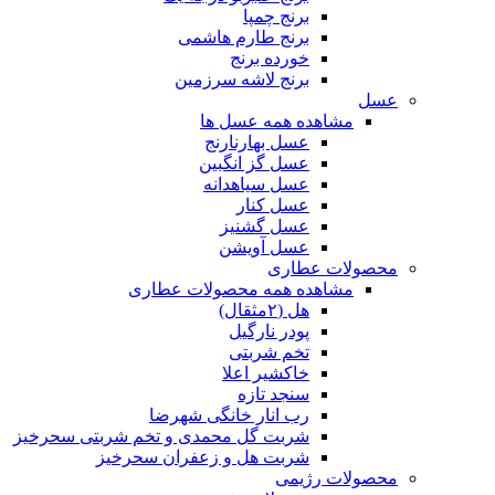
برنج چمپا
برنج طارم هاشمی
خورده برنج
برنج لاشه سرزمین
عسل
مشاهده همه عسل ها
عسل بهارنارنج
عسل گز انگبین
عسل سیاهدانه
عسل کنار
عسل گشنیز
عسل آویشن
محصولات عطاری
مشاهده همه محصولات عطاری
هل (۲مثقال)
پودر نارگیل
تخم شربتی
خاکشیر اعلا
سنجد تازه
رب انار خانگی شهرضا
شربت گل محمدی و تخم شربتی سحرخیز
شربت هل و زعفران سحرخیز
محصولات رژیمی