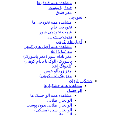
مشاهده همه فندق ها
فندق با پوست
مغز فندق
نخودچی
مشاهده همه نخودچی ها
نخودچی خام
قیمت نخودچی شور
نخودچی شیرین
آجیل های کوهی
مشاهده همه آجیل های کوهی
بنه (بنک) اعلا
مغز بادام شور (مغز پاسورک)
پاسورک (الوک یا بادام کوهی)
کلخونگ اعلا
مغز زردآلو خیس
مغز بنک (بنه کوهی)
خشکبار ارزان
مشاهده همه خشکبارها
آلو خشک
مشاهده همه آلو خشک ها
آلو بخارا طلایی
آلو بخارا طلایی بدون پوست
آلو بخارا سیاه (مشکی)
آلو برقانی